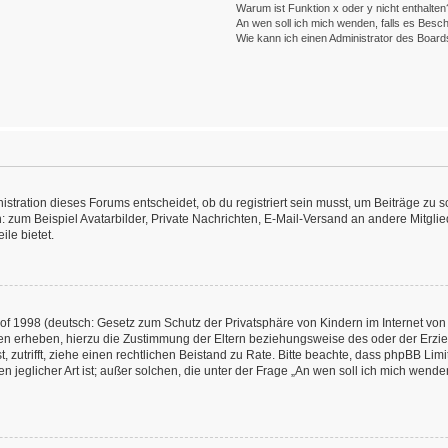
Warum ist Funktion x oder y nicht enthalten
An wen soll ich mich wenden, falls es Besc
Wie kann ich einen Administrator des Board
ration dieses Forums entscheidet, ob du registriert sein musst, um Beiträge zu schre
: zum Beispiel Avatarbilder, Private Nachrichten, E-Mail-Versand an andere Mitglied
ile bietet.
f 1998 (deutsch: Gesetz zum Schutz der Privatsphäre von Kindern im Internet von 
en erheben, hierzu die Zustimmung der Eltern beziehungsweise des oder der Erzieh
st, zutrifft, ziehe einen rechtlichen Beistand zu Rate. Bitte beachte, dass phpBB L
n jeglicher Art ist; außer solchen, die unter der Frage „An wen soll ich mich wend