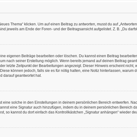
es Thema“ klicken. Um auf einen Beitrag zu antworten, musst du auf „Antworten“ kl
nd jeweils am Ende der Foren- und der Beitragsansicht aufgelistet. Z. B. „Du darfs
deine eigenen Beiträge bearbeiten oder löschen. Du kannst einen Beitrag bearbeit
itraum nach seiner Erstellung möglich. Wenn bereits jemand auf deinen Beitrag geant
 der letzte Zeitpunkt der Bearbeitungen angezeigt. Dieser Hinweis erscheint nicht
Diese können jedoch, falls sie es für nötig halten, eine Notiz hinterlassen, warum 
d darauf geantwortet hat.
 eine solche in den Einstellungen in deinem persönlichen Bereich entwerfen. Nachd
kannst eine Signatur auch hinzufügen, indem du in deinem persönlichen Bereich d
t, so kannst du dort einfach das Kontrollkästchen „Signatur anhängen“ wieder dea