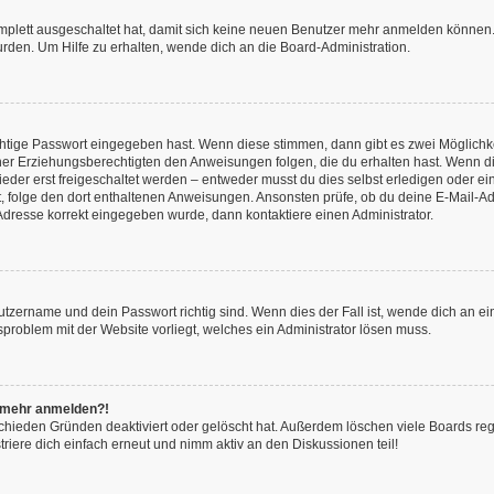
omplett ausgeschaltet hat, damit sich keine neuen Benutzer mehr anmelden können.
rden. Um Hilfe zu erhalten, wende dich an die Board-Administration.
chtige Passwort eingegeben hast. Wenn diese stimmen, dann gibt es zwei Möglich
iner Erziehungsberechtigten den Anweisungen folgen, die du erhalten hast. Wenn dies 
r erst freigeschaltet werden – entweder musst du dies selbst erledigen oder ein Ad
ast, folge den dort enthaltenen Anweisungen. Ansonsten prüfe, ob du deine E-Mail
l-Adresse korrekt eingegeben wurde, dann kontaktiere einen Administrator.
utzername und dein Passwort richtig sind. Wenn dies der Fall ist, wende dich an e
nsproblem mit der Website vorliegt, welches ein Administrator lösen muss.
ht mehr anmelden?!
chieden Gründen deaktiviert oder gelöscht hat. Außerdem löschen viele Boards rege
iere dich einfach erneut und nimm aktiv an den Diskussionen teil!