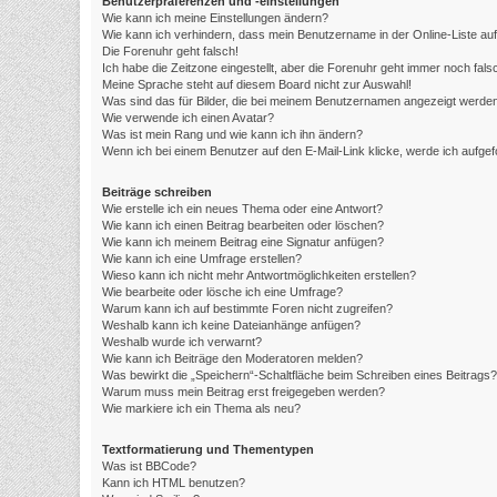
Benutzerpräferenzen und -einstellungen
Wie kann ich meine Einstellungen ändern?
Wie kann ich verhindern, dass mein Benutzername in der Online-Liste au
Die Forenuhr geht falsch!
Ich habe die Zeitzone eingestellt, aber die Forenuhr geht immer noch fals
Meine Sprache steht auf diesem Board nicht zur Auswahl!
Was sind das für Bilder, die bei meinem Benutzernamen angezeigt werde
Wie verwende ich einen Avatar?
Was ist mein Rang und wie kann ich ihn ändern?
Wenn ich bei einem Benutzer auf den E-Mail-Link klicke, werde ich aufge
Beiträge schreiben
Wie erstelle ich ein neues Thema oder eine Antwort?
Wie kann ich einen Beitrag bearbeiten oder löschen?
Wie kann ich meinem Beitrag eine Signatur anfügen?
Wie kann ich eine Umfrage erstellen?
Wieso kann ich nicht mehr Antwortmöglichkeiten erstellen?
Wie bearbeite oder lösche ich eine Umfrage?
Warum kann ich auf bestimmte Foren nicht zugreifen?
Weshalb kann ich keine Dateianhänge anfügen?
Weshalb wurde ich verwarnt?
Wie kann ich Beiträge den Moderatoren melden?
Was bewirkt die „Speichern“-Schaltfläche beim Schreiben eines Beitrags?
Warum muss mein Beitrag erst freigegeben werden?
Wie markiere ich ein Thema als neu?
Textformatierung und Thementypen
Was ist BBCode?
Kann ich HTML benutzen?