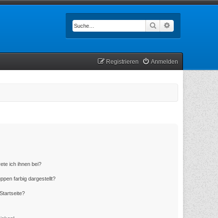
Suche
Erweiterte Such
Registrieren
Anmelden
ete ich ihnen bei?
en farbig dargestellt?
Startseite?