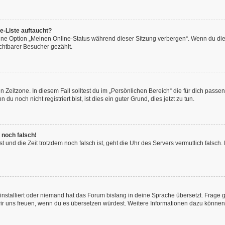
e-Liste auftaucht?
eine Option „Meinen Online-Status während dieser Sitzung verbergen“. Wenn du die
chtbarer Besucher gezählt.
 Zeitzone. In diesem Fall solltest du im „Persönlichen Bereich“ die für dich passend
 noch nicht registriert bist, ist dies ein guter Grund, dies jetzt zu tun.
 noch falsch!
hast und die Zeit trotzdem noch falsch ist, geht die Uhr des Servers vermutlich fals
installiert oder niemand hat das Forum bislang in deine Sprache übersetzt. Frage 
en wir uns freuen, wenn du es übersetzen würdest. Weitere Informationen dazu könne