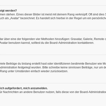
eigt werden?
en stehen. Eines dieser Bilder ist meist mit deinem Rang verknüpft: Oft sind dies
h als „Avatar“ bezeichnet. Es handelt sich hierbei in der Regel um ein persönliche
vatar über eine der folgenden vier Methoden hinzufügen: Gravatar, Galerie, Remot
atar benutzen kannst, solltest du die Board-Administration kontaktieren.
ele Beiträge du bislang erstellt hast oder identifizieren bestimmte Benutzer wie
-Administration festgelegt wurden. Bitte schreibe keine sinnlosen Beiträge, nur u
n Rang unter Umständen einfach wieder zurücksetzen.
 ich aufgefordert, mich anzumelden.
n für Nachrichten an andere Benutzer nutzen, falls diese von der Board-Administra