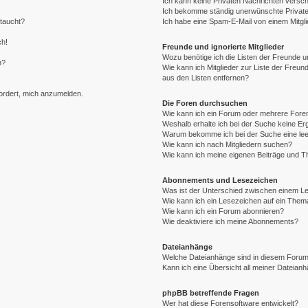
Ich kann keine Privaten Nachrichten versch
Ich bekomme ständig unerwünschte Private
ftaucht?
Ich habe eine Spam-E-Mail von einem Mitgli
ch!
Freunde und ignorierte Mitglieder
Wozu benötige ich die Listen der Freunde un
n?
Wie kann ich Mitglieder zur Liste der Freund
aus den Listen entfernen?
fordert, mich anzumelden.
Die Foren durchsuchen
Wie kann ich ein Forum oder mehrere For
Weshalb erhalte ich bei der Suche keine E
Warum bekomme ich bei der Suche eine lee
Wie kann ich nach Mitgliedern suchen?
Wie kann ich meine eigenen Beiträge und 
Abonnements und Lesezeichen
Was ist der Unterschied zwischen einem 
Wie kann ich ein Lesezeichen auf ein The
Wie kann ich ein Forum abonnieren?
Wie deaktiviere ich meine Abonnements?
Dateianhänge
Welche Dateianhänge sind in diesem Forum
Kann ich eine Übersicht all meiner Dateian
phpBB betreffende Fragen
Wer hat diese Forensoftware entwickelt?