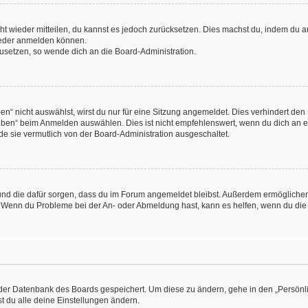
icht wieder mitteilen, du kannst es jedoch zurücksetzen. Dies machst du, indem du
wieder anmelden können.
kzusetzen, so wende dich an die Board-Administration.
“ nicht auswählst, wirst du nur für eine Sitzung angemeldet. Dies verhindert den
ben“ beim Anmelden auswählen. Dies ist nicht empfehlenswert, wenn du dich an ein
de sie vermutlich von der Board-Administration ausgeschaltet.
at und die dafür sorgen, dass du im Forum angemeldet bleibst. Außerdem ermögliche
n. Wenn du Probleme bei der An- oder Abmeldung hast, kann es helfen, wenn du die
n der Datenbank des Boards gespeichert. Um diese zu ändern, gehe in den „Persönli
t du alle deine Einstellungen ändern.