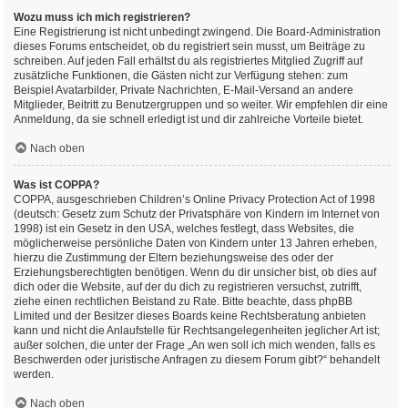
Wozu muss ich mich registrieren?
Eine Registrierung ist nicht unbedingt zwingend. Die Board-Administration
dieses Forums entscheidet, ob du registriert sein musst, um Beiträge zu
schreiben. Auf jeden Fall erhältst du als registriertes Mitglied Zugriff auf
zusätzliche Funktionen, die Gästen nicht zur Verfügung stehen: zum
Beispiel Avatarbilder, Private Nachrichten, E-Mail-Versand an andere
Mitglieder, Beitritt zu Benutzergruppen und so weiter. Wir empfehlen dir eine
Anmeldung, da sie schnell erledigt ist und dir zahlreiche Vorteile bietet.
Nach oben
Was ist COPPA?
COPPA, ausgeschrieben Children’s Online Privacy Protection Act of 1998
(deutsch: Gesetz zum Schutz der Privatsphäre von Kindern im Internet von
1998) ist ein Gesetz in den USA, welches festlegt, dass Websites, die
möglicherweise persönliche Daten von Kindern unter 13 Jahren erheben,
hierzu die Zustimmung der Eltern beziehungsweise des oder der
Erziehungsberechtigten benötigen. Wenn du dir unsicher bist, ob dies auf
dich oder die Website, auf der du dich zu registrieren versuchst, zutrifft,
ziehe einen rechtlichen Beistand zu Rate. Bitte beachte, dass phpBB
Limited und der Besitzer dieses Boards keine Rechtsberatung anbieten
kann und nicht die Anlaufstelle für Rechtsangelegenheiten jeglicher Art ist;
außer solchen, die unter der Frage „An wen soll ich mich wenden, falls es
Beschwerden oder juristische Anfragen zu diesem Forum gibt?“ behandelt
werden.
Nach oben