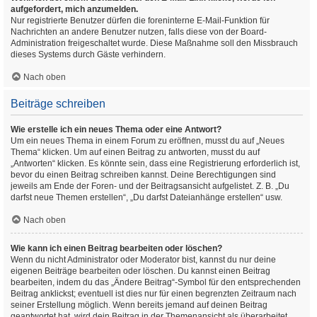
aufgefordert, mich anzumelden.
Nur registrierte Benutzer dürfen die foreninterne E-Mail-Funktion für
Nachrichten an andere Benutzer nutzen, falls diese von der Board-
Administration freigeschaltet wurde. Diese Maßnahme soll den Missbrauch
dieses Systems durch Gäste verhindern.
Nach oben
Beiträge schreiben
Wie erstelle ich ein neues Thema oder eine Antwort?
Um ein neues Thema in einem Forum zu eröffnen, musst du auf „Neues
Thema“ klicken. Um auf einen Beitrag zu antworten, musst du auf
„Antworten“ klicken. Es könnte sein, dass eine Registrierung erforderlich ist,
bevor du einen Beitrag schreiben kannst. Deine Berechtigungen sind
jeweils am Ende der Foren- und der Beitragsansicht aufgelistet. Z. B. „Du
darfst neue Themen erstellen“, „Du darfst Dateianhänge erstellen“ usw.
Nach oben
Wie kann ich einen Beitrag bearbeiten oder löschen?
Wenn du nicht Administrator oder Moderator bist, kannst du nur deine
eigenen Beiträge bearbeiten oder löschen. Du kannst einen Beitrag
bearbeiten, indem du das „Ändere Beitrag“-Symbol für den entsprechenden
Beitrag anklickst; eventuell ist dies nur für einen begrenzten Zeitraum nach
seiner Erstellung möglich. Wenn bereits jemand auf deinen Beitrag
geantwortet hat, wird dein Beitrag in der Themenansicht als überarbeitet