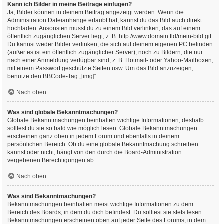
Kann ich Bilder in meine Beiträge einfügen?
Ja, Bilder können in deinem Beitrag angezeigt werden. Wenn die
Administration Dateianhänge erlaubt hat, kannst du das Bild auch direkt
hochladen. Ansonsten musst du zu einem Bild verlinken, das auf einem
öffentlich zugänglichen Server liegt, z. B. http://www.domain.tld/mein-bild.gif.
Du kannst weder Bilder verlinken, die sich auf deinem eigenen PC befinden
(außer es ist ein öffentlich zugänglicher Server), noch zu Bildern, die nur
nach einer Anmeldung verfügbar sind, z. B. Hotmail- oder Yahoo-Mailboxen,
mit einem Passwort geschützte Seiten usw. Um das Bild anzuzeigen,
benutze den BBCode-Tag „[img]“.
Nach oben
Was sind globale Bekanntmachungen?
Globale Bekanntmachungen beinhalten wichtige Informationen, deshalb
solltest du sie so bald wie möglich lesen. Globale Bekanntmachungen
erscheinen ganz oben in jedem Forum und ebenfalls in deinem
persönlichen Bereich. Ob du eine globale Bekanntmachung schreiben
kannst oder nicht, hängt von den durch die Board-Administration
vergebenen Berechtigungen ab.
Nach oben
Was sind Bekanntmachungen?
Bekanntmachungen beinhalten meist wichtige Informationen zu dem
Bereich des Boards, in dem du dich befindest. Du solltest sie stets lesen.
Bekanntmachungen erscheinen oben auf jeder Seite des Forums, in dem