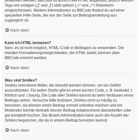
deaktiviert werden. BBCode ist ähnlich wie HTML aufgebaut, jedoch werden
Tags von eckigen („[“ und „]“) statt spitzen („<“ und „>“) Klammern
eingeschlossen. Weitere Informationen zu BBCode findest du auf einer
speziellen Hilfe-Seite, die von der Seite zur Beitragserstellung aus
zugänglich ist.
Nach oben
Kann ich HTML benutzen?
Nein, es ist nicht möglich, HTML-Code in Beiträgen zu verwenden. Die
meisten Formatierungsmöglichkeiten, die HTML bietet, können über
BBCode erreicht werden.
Nach oben
Was sind Smilies?
Smilies sind kleine Bilder, die benutzt werden können, um ein Gefühl
auszudrücken. Für jeden Smilie gibt es einen kurzen Code, z. B. bedeutet :)
fröhlich und :( traurig. Die Liste aller Smilies kannst du beim Verfassen eines
Beitrags sehen. Versuche bitte trotzdem, Smilies nicht zu häufig zu
benutzen, sie können einen Beitrag schnell unlesbar machen und ein
Moderator könnte deshalb deinen Beitrag entsprechend überarbeiten oder
gar komplett löschen. Die Board-Administration kann auch die Anzahl der
Smilies begrenzen, die du in einem Beitrag benutzen kannst.
Nach oben