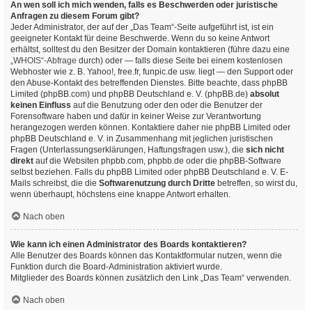
An wen soll ich mich wenden, falls es Beschwerden oder juristische
Anfragen zu diesem Forum gibt?
Jeder Administrator, der auf der „Das Team“-Seite aufgeführt ist, ist ein
geeigneter Kontakt für deine Beschwerde. Wenn du so keine Antwort
erhältst, solltest du den Besitzer der Domain kontaktieren (führe dazu eine
„WHOIS“-Abfrage
durch) oder — falls diese Seite bei einem kostenlosen
Webhoster wie z. B. Yahoo!, free.fr, funpic.de usw. liegt — den Support oder
den Abuse-Kontakt des betreffenden Dienstes. Bitte beachte, dass phpBB
Limited (phpBB.com) und phpBB Deutschland e. V. (phpBB.de)
absolut
keinen Einfluss
auf die Benutzung oder den oder die Benutzer der
Forensoftware haben und dafür in keiner Weise zur Verantwortung
herangezogen werden können. Kontaktiere daher nie phpBB Limited oder
phpBB Deutschland e. V. in Zusammenhang mit jeglichen juristischen
Fragen (Unterlassungserklärungen, Haftungsfragen usw.), die
sich nicht
direkt
auf die Websiten phpbb.com, phpbb.de oder die phpBB-Software
selbst beziehen. Falls du phpBB Limited oder phpBB Deutschland e. V. E-
Mails schreibst, die die
Softwarenutzung durch Dritte
betreffen, so wirst du,
wenn überhaupt, höchstens eine knappe Antwort erhalten.
Nach oben
Wie kann ich einen Administrator des Boards kontaktieren?
Alle Benutzer des Boards können das Kontaktformular nutzen, wenn die
Funktion durch die Board-Administration aktiviert wurde.
Mitglieder des Boards können zusätzlich den Link „Das Team“ verwenden.
Nach oben