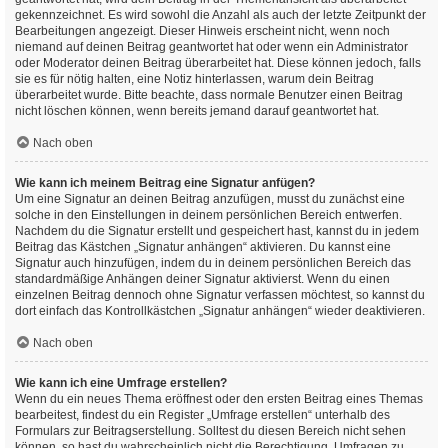
gekennzeichnet. Es wird sowohl die Anzahl als auch der letzte Zeitpunkt der
Bearbeitungen angezeigt. Dieser Hinweis erscheint nicht, wenn noch
niemand auf deinen Beitrag geantwortet hat oder wenn ein Administrator
oder Moderator deinen Beitrag überarbeitet hat. Diese können jedoch, falls
sie es für nötig halten, eine Notiz hinterlassen, warum dein Beitrag
überarbeitet wurde. Bitte beachte, dass normale Benutzer einen Beitrag
nicht löschen können, wenn bereits jemand darauf geantwortet hat.
Nach oben
Wie kann ich meinem Beitrag eine Signatur anfügen?
Um eine Signatur an deinen Beitrag anzufügen, musst du zunächst eine
solche in den Einstellungen in deinem persönlichen Bereich entwerfen.
Nachdem du die Signatur erstellt und gespeichert hast, kannst du in jedem
Beitrag das Kästchen „Signatur anhängen“ aktivieren. Du kannst eine
Signatur auch hinzufügen, indem du in deinem persönlichen Bereich das
standardmäßige Anhängen deiner Signatur aktivierst. Wenn du einen
einzelnen Beitrag dennoch ohne Signatur verfassen möchtest, so kannst du
dort einfach das Kontrollkästchen „Signatur anhängen“ wieder deaktivieren.
Nach oben
Wie kann ich eine Umfrage erstellen?
Wenn du ein neues Thema eröffnest oder den ersten Beitrag eines Themas
bearbeitest, findest du ein Register „Umfrage erstellen“ unterhalb des
Formulars zur Beitragserstellung. Solltest du diesen Bereich nicht sehen
können, so hast du wahrscheinlich nicht die Berechtigung, Umfragen zu