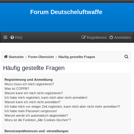
Forum Deutscheluftwaffe
FAQ
Registrieren
Anmelden
S
Startseite
Foren-Übersicht
Häufig gestellte Fragen
u
Häufig gestellte Fragen
c
h
Registrierung und Anmeldung
Wozu muss ich mich registrieren?
e
Was ist COPPA?
Warum kann ich mich nicht registrieren?
Ich habe mich registriert, kann mich aber nicht anmelden!
Warum kann ich mich nicht anmelden?
Ich habe mich vor einiger Zeit registriert, kann mich aber nicht mehr anmelden?!
Ich habe mein Passwort vergessen!
Warum werde ich automatisch abgemeldet?
Wozu ist die Funktion „Alle Cookies löschen“?
Benutzerpräferenzen und -einstellungen