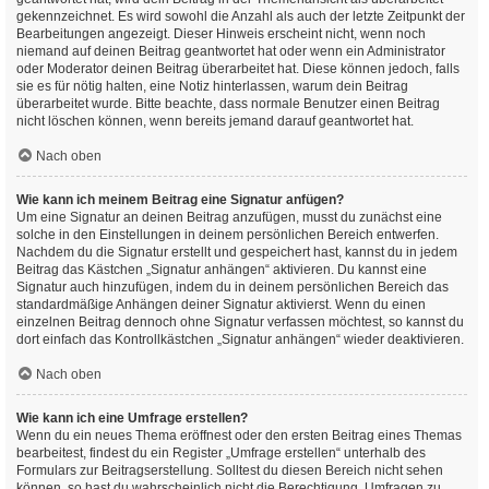
gekennzeichnet. Es wird sowohl die Anzahl als auch der letzte Zeitpunkt der
Bearbeitungen angezeigt. Dieser Hinweis erscheint nicht, wenn noch
niemand auf deinen Beitrag geantwortet hat oder wenn ein Administrator
oder Moderator deinen Beitrag überarbeitet hat. Diese können jedoch, falls
sie es für nötig halten, eine Notiz hinterlassen, warum dein Beitrag
überarbeitet wurde. Bitte beachte, dass normale Benutzer einen Beitrag
nicht löschen können, wenn bereits jemand darauf geantwortet hat.
Nach oben
Wie kann ich meinem Beitrag eine Signatur anfügen?
Um eine Signatur an deinen Beitrag anzufügen, musst du zunächst eine
solche in den Einstellungen in deinem persönlichen Bereich entwerfen.
Nachdem du die Signatur erstellt und gespeichert hast, kannst du in jedem
Beitrag das Kästchen „Signatur anhängen“ aktivieren. Du kannst eine
Signatur auch hinzufügen, indem du in deinem persönlichen Bereich das
standardmäßige Anhängen deiner Signatur aktivierst. Wenn du einen
einzelnen Beitrag dennoch ohne Signatur verfassen möchtest, so kannst du
dort einfach das Kontrollkästchen „Signatur anhängen“ wieder deaktivieren.
Nach oben
Wie kann ich eine Umfrage erstellen?
Wenn du ein neues Thema eröffnest oder den ersten Beitrag eines Themas
bearbeitest, findest du ein Register „Umfrage erstellen“ unterhalb des
Formulars zur Beitragserstellung. Solltest du diesen Bereich nicht sehen
können, so hast du wahrscheinlich nicht die Berechtigung, Umfragen zu