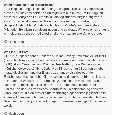
Wozu muss ich mich registrieren?
Eine Registrierung ist nicht unbedingt zwingend. Die Board-Administration
dieses Forums entscheidet, ob du registriert sein musst, um Beiträge zu
schreiben. Auf jeden Fall erhältst du als registriertes Mitglied Zugriff auf
zusätzliche Funktionen, die Gästen nicht zur Verfügung stehen: zum
Beispiel Avatarbilder, Private Nachrichten, E-Mail-Versand an andere
Mitglieder, Beitritt zu Benutzergruppen und so weiter. Wir empfehlen dir eine
Anmeldung, da sie schnell erledigt ist und dir zahlreiche Vorteile bietet.
Nach oben
Was ist COPPA?
COPPA, ausgeschrieben Children’s Online Privacy Protection Act of 1998
(deutsch: Gesetz zum Schutz der Privatsphäre von Kindern im Internet von
1998) ist ein Gesetz in den USA, welches festlegt, dass Websites, die
möglicherweise persönliche Daten von Kindern unter 13 Jahren erheben,
hierzu die Zustimmung der Eltern beziehungsweise des oder der
Erziehungsberechtigten benötigen. Wenn du dir unsicher bist, ob dies auf
dich oder die Website, auf der du dich zu registrieren versuchst, zutrifft,
ziehe einen rechtlichen Beistand zu Rate. Bitte beachte, dass phpBB
Limited und der Besitzer dieses Boards keine Rechtsberatung anbieten
kann und nicht die Anlaufstelle für Rechtsangelegenheiten jeglicher Art ist;
außer solchen, die unter der Frage „An wen soll ich mich wenden, falls es
Beschwerden oder juristische Anfragen zu diesem Forum gibt?“ behandelt
werden.
Nach oben