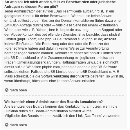
An wen soll ich mich wenden, falls es Beschwerden oder juristische
Anfragen zu diesem Forum gibt?
Jeder Administrator, der auf der „Das Team“-Seite aufgeführt ist, ist ein
geeigneter Kontakt für deine Beschwerde. Wenn du so keine Antwort
erhältst, solltest du den Besitzer der Domain kontaktieren (führe dazu eine
„WHOIS“-Abfrage
durch) oder — falls diese Seite bei einem kostenlosen
Webhoster wie z. B. Yahoo!, free.fr, funpic.de usw. liegt — den Support oder
den Abuse-Kontakt des betreffenden Dienstes. Bitte beachte, dass phpBB
Limited (phpBB.com) und phpBB Deutschland e. V. (phpBB.de)
absolut
keinen Einfluss
auf die Benutzung oder den oder die Benutzer der
Forensoftware haben und dafür in keiner Weise zur Verantwortung
herangezogen werden können. Kontaktiere daher nie phpBB Limited oder
phpBB Deutschland e. V. in Zusammenhang mit jeglichen juristischen
Fragen (Unterlassungserklärungen, Haftungsfragen usw.), die
sich nicht
direkt
auf die Websiten phpbb.com, phpbb.de oder die phpBB-Software
selbst beziehen. Falls du phpBB Limited oder phpBB Deutschland e. V. E-
Mails schreibst, die die
Softwarenutzung durch Dritte
betreffen, so wirst du,
wenn überhaupt, höchstens eine knappe Antwort erhalten.
Nach oben
Wie kann ich einen Administrator des Boards kontaktieren?
Alle Benutzer des Boards können das Kontaktformular nutzen, wenn die
Funktion durch die Board-Administration aktiviert wurde.
Mitglieder des Boards können zusätzlich den Link „Das Team“ verwenden.
Nach oben