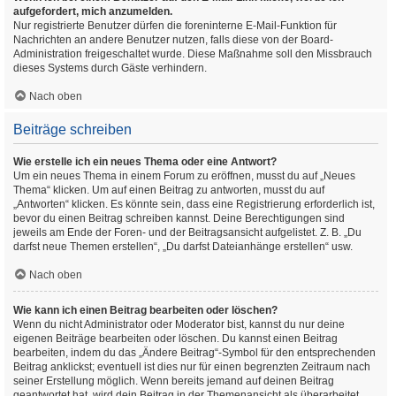
aufgefordert, mich anzumelden.
Nur registrierte Benutzer dürfen die foreninterne E-Mail-Funktion für
Nachrichten an andere Benutzer nutzen, falls diese von der Board-
Administration freigeschaltet wurde. Diese Maßnahme soll den Missbrauch
dieses Systems durch Gäste verhindern.
Nach oben
Beiträge schreiben
Wie erstelle ich ein neues Thema oder eine Antwort?
Um ein neues Thema in einem Forum zu eröffnen, musst du auf „Neues
Thema“ klicken. Um auf einen Beitrag zu antworten, musst du auf
„Antworten“ klicken. Es könnte sein, dass eine Registrierung erforderlich ist,
bevor du einen Beitrag schreiben kannst. Deine Berechtigungen sind
jeweils am Ende der Foren- und der Beitragsansicht aufgelistet. Z. B. „Du
darfst neue Themen erstellen“, „Du darfst Dateianhänge erstellen“ usw.
Nach oben
Wie kann ich einen Beitrag bearbeiten oder löschen?
Wenn du nicht Administrator oder Moderator bist, kannst du nur deine
eigenen Beiträge bearbeiten oder löschen. Du kannst einen Beitrag
bearbeiten, indem du das „Ändere Beitrag“-Symbol für den entsprechenden
Beitrag anklickst; eventuell ist dies nur für einen begrenzten Zeitraum nach
seiner Erstellung möglich. Wenn bereits jemand auf deinen Beitrag
geantwortet hat, wird dein Beitrag in der Themenansicht als überarbeitet