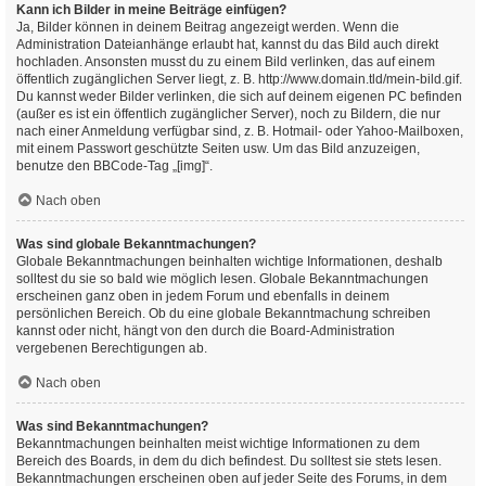
Kann ich Bilder in meine Beiträge einfügen?
Ja, Bilder können in deinem Beitrag angezeigt werden. Wenn die
Administration Dateianhänge erlaubt hat, kannst du das Bild auch direkt
hochladen. Ansonsten musst du zu einem Bild verlinken, das auf einem
öffentlich zugänglichen Server liegt, z. B. http://www.domain.tld/mein-bild.gif.
Du kannst weder Bilder verlinken, die sich auf deinem eigenen PC befinden
(außer es ist ein öffentlich zugänglicher Server), noch zu Bildern, die nur
nach einer Anmeldung verfügbar sind, z. B. Hotmail- oder Yahoo-Mailboxen,
mit einem Passwort geschützte Seiten usw. Um das Bild anzuzeigen,
benutze den BBCode-Tag „[img]“.
Nach oben
Was sind globale Bekanntmachungen?
Globale Bekanntmachungen beinhalten wichtige Informationen, deshalb
solltest du sie so bald wie möglich lesen. Globale Bekanntmachungen
erscheinen ganz oben in jedem Forum und ebenfalls in deinem
persönlichen Bereich. Ob du eine globale Bekanntmachung schreiben
kannst oder nicht, hängt von den durch die Board-Administration
vergebenen Berechtigungen ab.
Nach oben
Was sind Bekanntmachungen?
Bekanntmachungen beinhalten meist wichtige Informationen zu dem
Bereich des Boards, in dem du dich befindest. Du solltest sie stets lesen.
Bekanntmachungen erscheinen oben auf jeder Seite des Forums, in dem