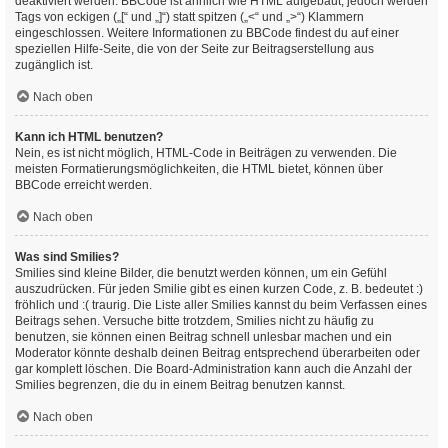
deaktiviert werden. BBCode ist ähnlich wie HTML aufgebaut, jedoch werden
Tags von eckigen („[“ und „]“) statt spitzen („<“ und „>“) Klammern
eingeschlossen. Weitere Informationen zu BBCode findest du auf einer
speziellen Hilfe-Seite, die von der Seite zur Beitragserstellung aus
zugänglich ist.
Nach oben
Kann ich HTML benutzen?
Nein, es ist nicht möglich, HTML-Code in Beiträgen zu verwenden. Die
meisten Formatierungsmöglichkeiten, die HTML bietet, können über
BBCode erreicht werden.
Nach oben
Was sind Smilies?
Smilies sind kleine Bilder, die benutzt werden können, um ein Gefühl
auszudrücken. Für jeden Smilie gibt es einen kurzen Code, z. B. bedeutet :)
fröhlich und :( traurig. Die Liste aller Smilies kannst du beim Verfassen eines
Beitrags sehen. Versuche bitte trotzdem, Smilies nicht zu häufig zu
benutzen, sie können einen Beitrag schnell unlesbar machen und ein
Moderator könnte deshalb deinen Beitrag entsprechend überarbeiten oder
gar komplett löschen. Die Board-Administration kann auch die Anzahl der
Smilies begrenzen, die du in einem Beitrag benutzen kannst.
Nach oben