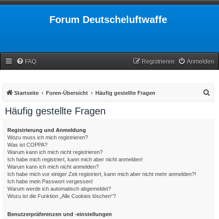
Forum Deutscheluftwaffe
FAQ
Registrieren
Anmelden
S
Startseite
Foren-Übersicht
Häufig gestellte Fragen
u
Häufig gestellte Fragen
c
h
Registrierung und Anmeldung
Wozu muss ich mich registrieren?
e
Was ist COPPA?
Warum kann ich mich nicht registrieren?
Ich habe mich registriert, kann mich aber nicht anmelden!
Warum kann ich mich nicht anmelden?
Ich habe mich vor einiger Zeit registriert, kann mich aber nicht mehr anmelden?!
Ich habe mein Passwort vergessen!
Warum werde ich automatisch abgemeldet?
Wozu ist die Funktion „Alle Cookies löschen“?
Benutzerpräferenzen und -einstellungen