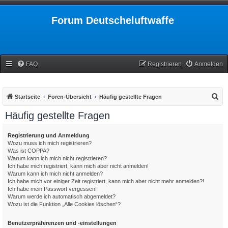
Forum Deutscheluftwaffe
FAQ
Registrieren
Anmelden
S
Startseite
Foren-Übersicht
Häufig gestellte Fragen
u
Häufig gestellte Fragen
c
h
Registrierung und Anmeldung
Wozu muss ich mich registrieren?
e
Was ist COPPA?
Warum kann ich mich nicht registrieren?
Ich habe mich registriert, kann mich aber nicht anmelden!
Warum kann ich mich nicht anmelden?
Ich habe mich vor einiger Zeit registriert, kann mich aber nicht mehr anmelden?!
Ich habe mein Passwort vergessen!
Warum werde ich automatisch abgemeldet?
Wozu ist die Funktion „Alle Cookies löschen“?
Benutzerpräferenzen und -einstellungen