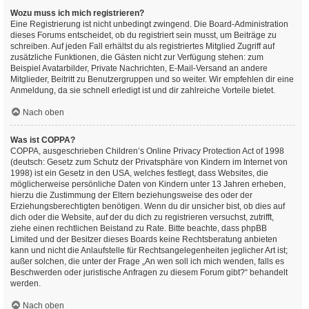
Wozu muss ich mich registrieren?
Eine Registrierung ist nicht unbedingt zwingend. Die Board-Administration
dieses Forums entscheidet, ob du registriert sein musst, um Beiträge zu
schreiben. Auf jeden Fall erhältst du als registriertes Mitglied Zugriff auf
zusätzliche Funktionen, die Gästen nicht zur Verfügung stehen: zum
Beispiel Avatarbilder, Private Nachrichten, E-Mail-Versand an andere
Mitglieder, Beitritt zu Benutzergruppen und so weiter. Wir empfehlen dir eine
Anmeldung, da sie schnell erledigt ist und dir zahlreiche Vorteile bietet.
Nach oben
Was ist COPPA?
COPPA, ausgeschrieben Children’s Online Privacy Protection Act of 1998
(deutsch: Gesetz zum Schutz der Privatsphäre von Kindern im Internet von
1998) ist ein Gesetz in den USA, welches festlegt, dass Websites, die
möglicherweise persönliche Daten von Kindern unter 13 Jahren erheben,
hierzu die Zustimmung der Eltern beziehungsweise des oder der
Erziehungsberechtigten benötigen. Wenn du dir unsicher bist, ob dies auf
dich oder die Website, auf der du dich zu registrieren versuchst, zutrifft,
ziehe einen rechtlichen Beistand zu Rate. Bitte beachte, dass phpBB
Limited und der Besitzer dieses Boards keine Rechtsberatung anbieten
kann und nicht die Anlaufstelle für Rechtsangelegenheiten jeglicher Art ist;
außer solchen, die unter der Frage „An wen soll ich mich wenden, falls es
Beschwerden oder juristische Anfragen zu diesem Forum gibt?“ behandelt
werden.
Nach oben