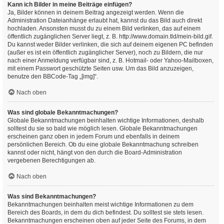
Kann ich Bilder in meine Beiträge einfügen?
Ja, Bilder können in deinem Beitrag angezeigt werden. Wenn die
Administration Dateianhänge erlaubt hat, kannst du das Bild auch direkt
hochladen. Ansonsten musst du zu einem Bild verlinken, das auf einem
öffentlich zugänglichen Server liegt, z. B. http://www.domain.tld/mein-bild.gif.
Du kannst weder Bilder verlinken, die sich auf deinem eigenen PC befinden
(außer es ist ein öffentlich zugänglicher Server), noch zu Bildern, die nur
nach einer Anmeldung verfügbar sind, z. B. Hotmail- oder Yahoo-Mailboxen,
mit einem Passwort geschützte Seiten usw. Um das Bild anzuzeigen,
benutze den BBCode-Tag „[img]“.
Nach oben
Was sind globale Bekanntmachungen?
Globale Bekanntmachungen beinhalten wichtige Informationen, deshalb
solltest du sie so bald wie möglich lesen. Globale Bekanntmachungen
erscheinen ganz oben in jedem Forum und ebenfalls in deinem
persönlichen Bereich. Ob du eine globale Bekanntmachung schreiben
kannst oder nicht, hängt von den durch die Board-Administration
vergebenen Berechtigungen ab.
Nach oben
Was sind Bekanntmachungen?
Bekanntmachungen beinhalten meist wichtige Informationen zu dem
Bereich des Boards, in dem du dich befindest. Du solltest sie stets lesen.
Bekanntmachungen erscheinen oben auf jeder Seite des Forums, in dem