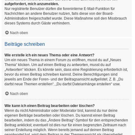
aufgefordert, mich anzumelden.
Nur registrierte Benutzer dürfen die foreninterne E-Mail-Funktion für
Nachrichten an andere Benutzer nutzen, falls diese von der Board-
Administration freigeschaltet wurde. Diese Maßnahme soll den Missbrauch
dieses Systems durch Gäste verhindern.
Nach oben
Beiträge schreiben
Wie erstelle ich ein neues Thema oder eine Antwort?
Um ein neues Thema in einem Forum zu eröffnen, musst du auf „Neues
Thema“ klicken. Um auf einen Beitrag zu antworten, musst du auf
„Antworten“ klicken. Es könnte sein, dass eine Registrierung erforderlich ist,
bevor du einen Beitrag schreiben kannst. Deine Berechtigungen sind
jeweils am Ende der Foren- und der Beitragsansicht aufgelistet. Z. B. „Du
darfst neue Themen erstellen“, „Du darfst Dateianhänge erstellen“ usw.
Nach oben
Wie kann ich einen Beitrag bearbeiten oder löschen?
Wenn du nicht Administrator oder Moderator bist, kannst du nur deine
eigenen Beiträge bearbeiten oder löschen. Du kannst einen Beitrag
bearbeiten, indem du das „Ändere Beitrag“-Symbol für den entsprechenden
Beitrag anklickst; eventuell ist dies nur für einen begrenzten Zeitraum nach
seiner Erstellung möglich. Wenn bereits jemand auf deinen Beitrag
geantwortet hat, wird dein Beitrag in der Themenansicht als überarbeitet