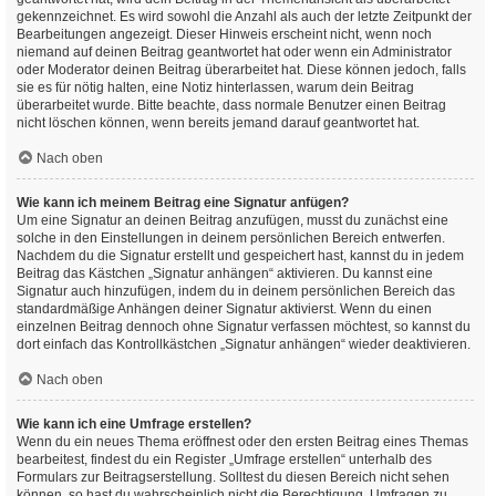
gekennzeichnet. Es wird sowohl die Anzahl als auch der letzte Zeitpunkt der
Bearbeitungen angezeigt. Dieser Hinweis erscheint nicht, wenn noch
niemand auf deinen Beitrag geantwortet hat oder wenn ein Administrator
oder Moderator deinen Beitrag überarbeitet hat. Diese können jedoch, falls
sie es für nötig halten, eine Notiz hinterlassen, warum dein Beitrag
überarbeitet wurde. Bitte beachte, dass normale Benutzer einen Beitrag
nicht löschen können, wenn bereits jemand darauf geantwortet hat.
Nach oben
Wie kann ich meinem Beitrag eine Signatur anfügen?
Um eine Signatur an deinen Beitrag anzufügen, musst du zunächst eine
solche in den Einstellungen in deinem persönlichen Bereich entwerfen.
Nachdem du die Signatur erstellt und gespeichert hast, kannst du in jedem
Beitrag das Kästchen „Signatur anhängen“ aktivieren. Du kannst eine
Signatur auch hinzufügen, indem du in deinem persönlichen Bereich das
standardmäßige Anhängen deiner Signatur aktivierst. Wenn du einen
einzelnen Beitrag dennoch ohne Signatur verfassen möchtest, so kannst du
dort einfach das Kontrollkästchen „Signatur anhängen“ wieder deaktivieren.
Nach oben
Wie kann ich eine Umfrage erstellen?
Wenn du ein neues Thema eröffnest oder den ersten Beitrag eines Themas
bearbeitest, findest du ein Register „Umfrage erstellen“ unterhalb des
Formulars zur Beitragserstellung. Solltest du diesen Bereich nicht sehen
können, so hast du wahrscheinlich nicht die Berechtigung, Umfragen zu