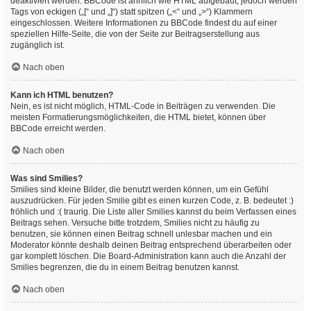
deaktiviert werden. BBCode ist ähnlich wie HTML aufgebaut, jedoch werden
Tags von eckigen („[“ und „]“) statt spitzen („<“ und „>“) Klammern
eingeschlossen. Weitere Informationen zu BBCode findest du auf einer
speziellen Hilfe-Seite, die von der Seite zur Beitragserstellung aus
zugänglich ist.
Nach oben
Kann ich HTML benutzen?
Nein, es ist nicht möglich, HTML-Code in Beiträgen zu verwenden. Die
meisten Formatierungsmöglichkeiten, die HTML bietet, können über
BBCode erreicht werden.
Nach oben
Was sind Smilies?
Smilies sind kleine Bilder, die benutzt werden können, um ein Gefühl
auszudrücken. Für jeden Smilie gibt es einen kurzen Code, z. B. bedeutet :)
fröhlich und :( traurig. Die Liste aller Smilies kannst du beim Verfassen eines
Beitrags sehen. Versuche bitte trotzdem, Smilies nicht zu häufig zu
benutzen, sie können einen Beitrag schnell unlesbar machen und ein
Moderator könnte deshalb deinen Beitrag entsprechend überarbeiten oder
gar komplett löschen. Die Board-Administration kann auch die Anzahl der
Smilies begrenzen, die du in einem Beitrag benutzen kannst.
Nach oben