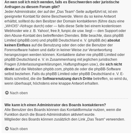
An wen soll ich mich wenden, falls es Beschwerden oder juristische
Anfragen zu diesem Forum gibt?
Jeder Administrator, der auf der „Das Team“-Seite aufgeführt ist, ist ein
geeigneter Kontakt für deine Beschwerde. Wenn du so keine Antwort
erhältst, solltest du den Besitzer der Domain kontaktieren (führe dazu eine
„WHOIS“-Abfrage
durch) oder — falls diese Seite bei einem kostenlosen
Webhoster wie z. B. Yahoo!, free.fr, funpic.de usw. liegt — den Support oder
den Abuse-Kontakt des betreffenden Dienstes. Bitte beachte, dass phpBB
Limited (phpBB.com) und phpBB Deutschland e. V. (phpBB.de)
absolut
keinen Einfluss
auf die Benutzung oder den oder die Benutzer der
Forensoftware haben und dafür in keiner Weise zur Verantwortung
herangezogen werden können. Kontaktiere daher nie phpBB Limited oder
phpBB Deutschland e. V. in Zusammenhang mit jeglichen juristischen
Fragen (Unterlassungserklärungen, Haftungsfragen usw.), die
sich nicht
direkt
auf die Websiten phpbb.com, phpbb.de oder die phpBB-Software
selbst beziehen. Falls du phpBB Limited oder phpBB Deutschland e. V. E-
Mails schreibst, die die
Softwarenutzung durch Dritte
betreffen, so wirst du,
wenn überhaupt, höchstens eine knappe Antwort erhalten.
Nach oben
Wie kann ich einen Administrator des Boards kontaktieren?
Alle Benutzer des Boards können das Kontaktformular nutzen, wenn die
Funktion durch die Board-Administration aktiviert wurde.
Mitglieder des Boards können zusätzlich den Link „Das Team“ verwenden.
Nach oben