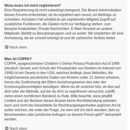
Wozu muss ich mich registrieren?
Eine Registrierung ist nicht unbedingt zwingend. Die Board-Administration
dieses Forums entscheidet, ob du registriert sein musst, um Beiträge zu
schreiben. Auf jeden Fall erhältst du als registriertes Mitglied Zugriff auf
zusätzliche Funktionen, die Gästen nicht zur Verfügung stehen: zum
Beispiel Avatarbilder, Private Nachrichten, E-Mail-Versand an andere
Mitglieder, Beitritt zu Benutzergruppen und so weiter. Wir empfehlen dir eine
Anmeldung, da sie schnell erledigt ist und dir zahlreiche Vorteile bietet.
Nach oben
Was ist COPPA?
COPPA, ausgeschrieben Children’s Online Privacy Protection Act of 1998
(deutsch: Gesetz zum Schutz der Privatsphäre von Kindern im Internet von
1998) ist ein Gesetz in den USA, welches festlegt, dass Websites, die
möglicherweise persönliche Daten von Kindern unter 13 Jahren erheben,
hierzu die Zustimmung der Eltern beziehungsweise des oder der
Erziehungsberechtigten benötigen. Wenn du dir unsicher bist, ob dies auf
dich oder die Website, auf der du dich zu registrieren versuchst, zutrifft,
ziehe einen rechtlichen Beistand zu Rate. Bitte beachte, dass phpBB
Limited und der Besitzer dieses Boards keine Rechtsberatung anbieten
kann und nicht die Anlaufstelle für Rechtsangelegenheiten jeglicher Art ist;
außer solchen, die unter der Frage „An wen soll ich mich wenden, falls es
Beschwerden oder juristische Anfragen zu diesem Forum gibt?“ behandelt
werden.
Nach oben