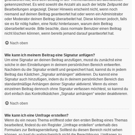
gekennzeichnet. Es wird sowohl die Anzahl als auch der letzte Zeitpunkt der
Bearbeitungen angezeigt. Dieser Hinweis erscheint nicht, wenn noch
niemand auf deinen Beitrag geantwortet hat oder wenn ein Administrator
oder Moderator deinen Beitrag überarbeitet hat. Diese können jedoch, falls
sie es für nötig halten, eine Notiz hinterlassen, warum dein Beitrag
überarbeitet wurde. Bitte beachte, dass normale Benutzer einen Beitrag
nicht löschen können, wenn bereits jemand darauf geantwortet hat.
Nach oben
Wie kann ich meinem Beitrag eine Signatur anfügen?
Um eine Signatur an deinen Beitrag anzufügen, musst du zunächst eine
solche in den Einstellungen in deinem persönlichen Bereich entwerfen.
Nachdem du die Signatur erstellt und gespeichert hast, kannst du in jedem
Beitrag das Kästchen „Signatur anhängen“ aktivieren. Du kannst eine
Signatur auch hinzufügen, indem du in deinem persönlichen Bereich das
standardmäßige Anhängen deiner Signatur aktivierst. Wenn du einen
einzelnen Beitrag dennoch ohne Signatur verfassen möchtest, so kannst du
dort einfach das Kontrollkästchen „Signatur anhängen“ wieder deaktivieren.
Nach oben
Wie kann ich eine Umfrage erstellen?
Wenn du ein neues Thema eröffnest oder den ersten Beitrag eines Themas
bearbeitest, findest du ein Register „Umfrage erstellen“ unterhalb des
Formulars zur Beitragserstellung. Solltest du diesen Bereich nicht sehen
können, so hast du wahrscheinlich nicht die Berechtigung, Umfragen zu