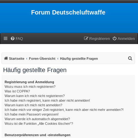
Forum Deutscheluftwaffe
FAQ
Registrieren
Anmelden
S
Startseite
Foren-Übersicht
Häufig gestellte Fragen
u
Häufig gestellte Fragen
c
h
Registrierung und Anmeldung
Wozu muss ich mich registrieren?
e
Was ist COPPA?
Warum kann ich mich nicht registrieren?
Ich habe mich registriert, kann mich aber nicht anmelden!
Warum kann ich mich nicht anmelden?
Ich habe mich vor einiger Zeit registriert, kann mich aber nicht mehr anmelden?!
Ich habe mein Passwort vergessen!
Warum werde ich automatisch abgemeldet?
Wozu ist die Funktion „Alle Cookies löschen“?
Benutzerpräferenzen und -einstellungen