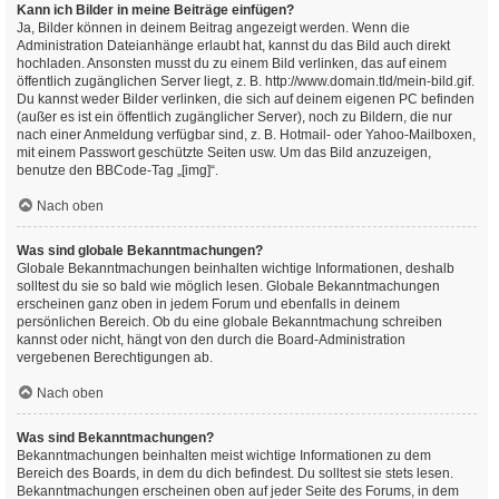
Kann ich Bilder in meine Beiträge einfügen?
Ja, Bilder können in deinem Beitrag angezeigt werden. Wenn die
Administration Dateianhänge erlaubt hat, kannst du das Bild auch direkt
hochladen. Ansonsten musst du zu einem Bild verlinken, das auf einem
öffentlich zugänglichen Server liegt, z. B. http://www.domain.tld/mein-bild.gif.
Du kannst weder Bilder verlinken, die sich auf deinem eigenen PC befinden
(außer es ist ein öffentlich zugänglicher Server), noch zu Bildern, die nur
nach einer Anmeldung verfügbar sind, z. B. Hotmail- oder Yahoo-Mailboxen,
mit einem Passwort geschützte Seiten usw. Um das Bild anzuzeigen,
benutze den BBCode-Tag „[img]“.
Nach oben
Was sind globale Bekanntmachungen?
Globale Bekanntmachungen beinhalten wichtige Informationen, deshalb
solltest du sie so bald wie möglich lesen. Globale Bekanntmachungen
erscheinen ganz oben in jedem Forum und ebenfalls in deinem
persönlichen Bereich. Ob du eine globale Bekanntmachung schreiben
kannst oder nicht, hängt von den durch die Board-Administration
vergebenen Berechtigungen ab.
Nach oben
Was sind Bekanntmachungen?
Bekanntmachungen beinhalten meist wichtige Informationen zu dem
Bereich des Boards, in dem du dich befindest. Du solltest sie stets lesen.
Bekanntmachungen erscheinen oben auf jeder Seite des Forums, in dem