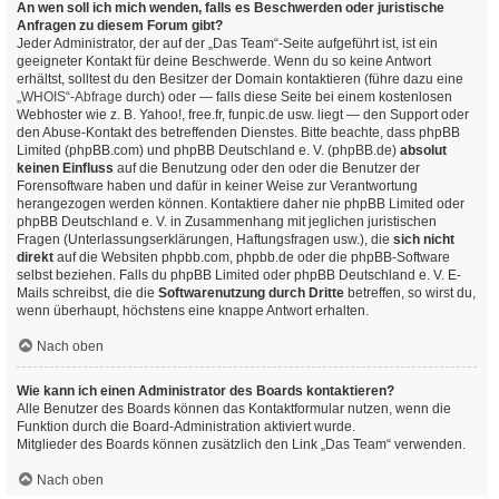
An wen soll ich mich wenden, falls es Beschwerden oder juristische
Anfragen zu diesem Forum gibt?
Jeder Administrator, der auf der „Das Team“-Seite aufgeführt ist, ist ein
geeigneter Kontakt für deine Beschwerde. Wenn du so keine Antwort
erhältst, solltest du den Besitzer der Domain kontaktieren (führe dazu eine
„WHOIS“-Abfrage
durch) oder — falls diese Seite bei einem kostenlosen
Webhoster wie z. B. Yahoo!, free.fr, funpic.de usw. liegt — den Support oder
den Abuse-Kontakt des betreffenden Dienstes. Bitte beachte, dass phpBB
Limited (phpBB.com) und phpBB Deutschland e. V. (phpBB.de)
absolut
keinen Einfluss
auf die Benutzung oder den oder die Benutzer der
Forensoftware haben und dafür in keiner Weise zur Verantwortung
herangezogen werden können. Kontaktiere daher nie phpBB Limited oder
phpBB Deutschland e. V. in Zusammenhang mit jeglichen juristischen
Fragen (Unterlassungserklärungen, Haftungsfragen usw.), die
sich nicht
direkt
auf die Websiten phpbb.com, phpbb.de oder die phpBB-Software
selbst beziehen. Falls du phpBB Limited oder phpBB Deutschland e. V. E-
Mails schreibst, die die
Softwarenutzung durch Dritte
betreffen, so wirst du,
wenn überhaupt, höchstens eine knappe Antwort erhalten.
Nach oben
Wie kann ich einen Administrator des Boards kontaktieren?
Alle Benutzer des Boards können das Kontaktformular nutzen, wenn die
Funktion durch die Board-Administration aktiviert wurde.
Mitglieder des Boards können zusätzlich den Link „Das Team“ verwenden.
Nach oben