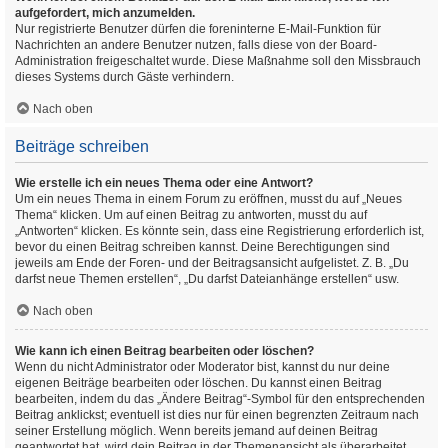
aufgefordert, mich anzumelden.
Nur registrierte Benutzer dürfen die foreninterne E-Mail-Funktion für
Nachrichten an andere Benutzer nutzen, falls diese von der Board-
Administration freigeschaltet wurde. Diese Maßnahme soll den Missbrauch
dieses Systems durch Gäste verhindern.
Nach oben
Beiträge schreiben
Wie erstelle ich ein neues Thema oder eine Antwort?
Um ein neues Thema in einem Forum zu eröffnen, musst du auf „Neues
Thema“ klicken. Um auf einen Beitrag zu antworten, musst du auf
„Antworten“ klicken. Es könnte sein, dass eine Registrierung erforderlich ist,
bevor du einen Beitrag schreiben kannst. Deine Berechtigungen sind
jeweils am Ende der Foren- und der Beitragsansicht aufgelistet. Z. B. „Du
darfst neue Themen erstellen“, „Du darfst Dateianhänge erstellen“ usw.
Nach oben
Wie kann ich einen Beitrag bearbeiten oder löschen?
Wenn du nicht Administrator oder Moderator bist, kannst du nur deine
eigenen Beiträge bearbeiten oder löschen. Du kannst einen Beitrag
bearbeiten, indem du das „Ändere Beitrag“-Symbol für den entsprechenden
Beitrag anklickst; eventuell ist dies nur für einen begrenzten Zeitraum nach
seiner Erstellung möglich. Wenn bereits jemand auf deinen Beitrag
geantwortet hat, wird dein Beitrag in der Themenansicht als überarbeitet