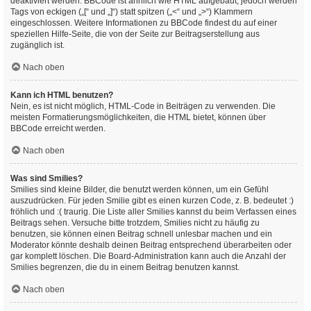
deaktiviert werden. BBCode ist ähnlich wie HTML aufgebaut, jedoch werden
Tags von eckigen („[“ und „]“) statt spitzen („<“ und „>“) Klammern
eingeschlossen. Weitere Informationen zu BBCode findest du auf einer
speziellen Hilfe-Seite, die von der Seite zur Beitragserstellung aus
zugänglich ist.
Nach oben
Kann ich HTML benutzen?
Nein, es ist nicht möglich, HTML-Code in Beiträgen zu verwenden. Die
meisten Formatierungsmöglichkeiten, die HTML bietet, können über
BBCode erreicht werden.
Nach oben
Was sind Smilies?
Smilies sind kleine Bilder, die benutzt werden können, um ein Gefühl
auszudrücken. Für jeden Smilie gibt es einen kurzen Code, z. B. bedeutet :)
fröhlich und :( traurig. Die Liste aller Smilies kannst du beim Verfassen eines
Beitrags sehen. Versuche bitte trotzdem, Smilies nicht zu häufig zu
benutzen, sie können einen Beitrag schnell unlesbar machen und ein
Moderator könnte deshalb deinen Beitrag entsprechend überarbeiten oder
gar komplett löschen. Die Board-Administration kann auch die Anzahl der
Smilies begrenzen, die du in einem Beitrag benutzen kannst.
Nach oben