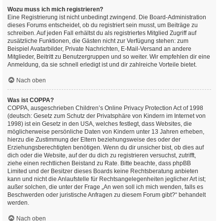
Wozu muss ich mich registrieren?
Eine Registrierung ist nicht unbedingt zwingend. Die Board-Administration
dieses Forums entscheidet, ob du registriert sein musst, um Beiträge zu
schreiben. Auf jeden Fall erhältst du als registriertes Mitglied Zugriff auf
zusätzliche Funktionen, die Gästen nicht zur Verfügung stehen: zum
Beispiel Avatarbilder, Private Nachrichten, E-Mail-Versand an andere
Mitglieder, Beitritt zu Benutzergruppen und so weiter. Wir empfehlen dir eine
Anmeldung, da sie schnell erledigt ist und dir zahlreiche Vorteile bietet.
Nach oben
Was ist COPPA?
COPPA, ausgeschrieben Children’s Online Privacy Protection Act of 1998
(deutsch: Gesetz zum Schutz der Privatsphäre von Kindern im Internet von
1998) ist ein Gesetz in den USA, welches festlegt, dass Websites, die
möglicherweise persönliche Daten von Kindern unter 13 Jahren erheben,
hierzu die Zustimmung der Eltern beziehungsweise des oder der
Erziehungsberechtigten benötigen. Wenn du dir unsicher bist, ob dies auf
dich oder die Website, auf der du dich zu registrieren versuchst, zutrifft,
ziehe einen rechtlichen Beistand zu Rate. Bitte beachte, dass phpBB
Limited und der Besitzer dieses Boards keine Rechtsberatung anbieten
kann und nicht die Anlaufstelle für Rechtsangelegenheiten jeglicher Art ist;
außer solchen, die unter der Frage „An wen soll ich mich wenden, falls es
Beschwerden oder juristische Anfragen zu diesem Forum gibt?“ behandelt
werden.
Nach oben