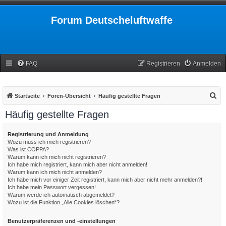
Forum Deutscheluftwaffe
FAQ
Registrieren
Anmelden
S
Startseite
Foren-Übersicht
Häufig gestellte Fragen
u
Häufig gestellte Fragen
c
h
Registrierung und Anmeldung
Wozu muss ich mich registrieren?
e
Was ist COPPA?
Warum kann ich mich nicht registrieren?
Ich habe mich registriert, kann mich aber nicht anmelden!
Warum kann ich mich nicht anmelden?
Ich habe mich vor einiger Zeit registriert, kann mich aber nicht mehr anmelden?!
Ich habe mein Passwort vergessen!
Warum werde ich automatisch abgemeldet?
Wozu ist die Funktion „Alle Cookies löschen“?
Benutzerpräferenzen und -einstellungen