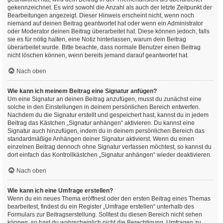
gekennzeichnet. Es wird sowohl die Anzahl als auch der letzte Zeitpunkt der
Bearbeitungen angezeigt. Dieser Hinweis erscheint nicht, wenn noch
niemand auf deinen Beitrag geantwortet hat oder wenn ein Administrator
oder Moderator deinen Beitrag überarbeitet hat. Diese können jedoch, falls
sie es für nötig halten, eine Notiz hinterlassen, warum dein Beitrag
überarbeitet wurde. Bitte beachte, dass normale Benutzer einen Beitrag
nicht löschen können, wenn bereits jemand darauf geantwortet hat.
Nach oben
Wie kann ich meinem Beitrag eine Signatur anfügen?
Um eine Signatur an deinen Beitrag anzufügen, musst du zunächst eine
solche in den Einstellungen in deinem persönlichen Bereich entwerfen.
Nachdem du die Signatur erstellt und gespeichert hast, kannst du in jedem
Beitrag das Kästchen „Signatur anhängen“ aktivieren. Du kannst eine
Signatur auch hinzufügen, indem du in deinem persönlichen Bereich das
standardmäßige Anhängen deiner Signatur aktivierst. Wenn du einen
einzelnen Beitrag dennoch ohne Signatur verfassen möchtest, so kannst du
dort einfach das Kontrollkästchen „Signatur anhängen“ wieder deaktivieren.
Nach oben
Wie kann ich eine Umfrage erstellen?
Wenn du ein neues Thema eröffnest oder den ersten Beitrag eines Themas
bearbeitest, findest du ein Register „Umfrage erstellen“ unterhalb des
Formulars zur Beitragserstellung. Solltest du diesen Bereich nicht sehen
können, so hast du wahrscheinlich nicht die Berechtigung, Umfragen zu