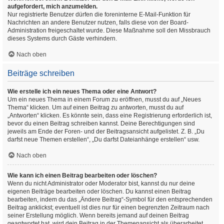
aufgefordert, mich anzumelden.
Nur registrierte Benutzer dürfen die foreninterne E-Mail-Funktion für
Nachrichten an andere Benutzer nutzen, falls diese von der Board-
Administration freigeschaltet wurde. Diese Maßnahme soll den Missbrauch
dieses Systems durch Gäste verhindern.
Nach oben
Beiträge schreiben
Wie erstelle ich ein neues Thema oder eine Antwort?
Um ein neues Thema in einem Forum zu eröffnen, musst du auf „Neues
Thema“ klicken. Um auf einen Beitrag zu antworten, musst du auf
„Antworten“ klicken. Es könnte sein, dass eine Registrierung erforderlich ist,
bevor du einen Beitrag schreiben kannst. Deine Berechtigungen sind
jeweils am Ende der Foren- und der Beitragsansicht aufgelistet. Z. B. „Du
darfst neue Themen erstellen“, „Du darfst Dateianhänge erstellen“ usw.
Nach oben
Wie kann ich einen Beitrag bearbeiten oder löschen?
Wenn du nicht Administrator oder Moderator bist, kannst du nur deine
eigenen Beiträge bearbeiten oder löschen. Du kannst einen Beitrag
bearbeiten, indem du das „Ändere Beitrag“-Symbol für den entsprechenden
Beitrag anklickst; eventuell ist dies nur für einen begrenzten Zeitraum nach
seiner Erstellung möglich. Wenn bereits jemand auf deinen Beitrag
geantwortet hat, wird dein Beitrag in der Themenansicht als überarbeitet