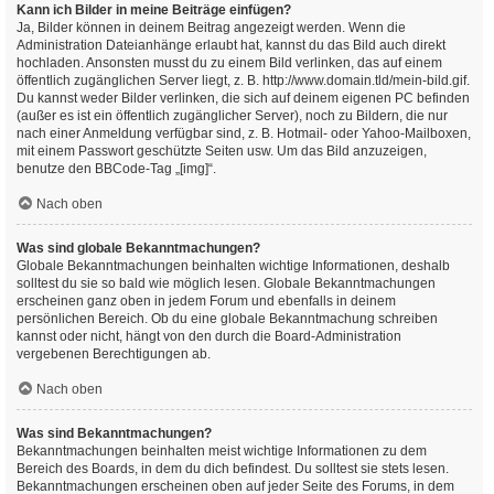
Kann ich Bilder in meine Beiträge einfügen?
Ja, Bilder können in deinem Beitrag angezeigt werden. Wenn die
Administration Dateianhänge erlaubt hat, kannst du das Bild auch direkt
hochladen. Ansonsten musst du zu einem Bild verlinken, das auf einem
öffentlich zugänglichen Server liegt, z. B. http://www.domain.tld/mein-bild.gif.
Du kannst weder Bilder verlinken, die sich auf deinem eigenen PC befinden
(außer es ist ein öffentlich zugänglicher Server), noch zu Bildern, die nur
nach einer Anmeldung verfügbar sind, z. B. Hotmail- oder Yahoo-Mailboxen,
mit einem Passwort geschützte Seiten usw. Um das Bild anzuzeigen,
benutze den BBCode-Tag „[img]“.
Nach oben
Was sind globale Bekanntmachungen?
Globale Bekanntmachungen beinhalten wichtige Informationen, deshalb
solltest du sie so bald wie möglich lesen. Globale Bekanntmachungen
erscheinen ganz oben in jedem Forum und ebenfalls in deinem
persönlichen Bereich. Ob du eine globale Bekanntmachung schreiben
kannst oder nicht, hängt von den durch die Board-Administration
vergebenen Berechtigungen ab.
Nach oben
Was sind Bekanntmachungen?
Bekanntmachungen beinhalten meist wichtige Informationen zu dem
Bereich des Boards, in dem du dich befindest. Du solltest sie stets lesen.
Bekanntmachungen erscheinen oben auf jeder Seite des Forums, in dem