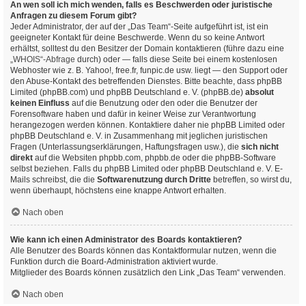
An wen soll ich mich wenden, falls es Beschwerden oder juristische
Anfragen zu diesem Forum gibt?
Jeder Administrator, der auf der „Das Team“-Seite aufgeführt ist, ist ein
geeigneter Kontakt für deine Beschwerde. Wenn du so keine Antwort
erhältst, solltest du den Besitzer der Domain kontaktieren (führe dazu eine
„WHOIS“-Abfrage
durch) oder — falls diese Seite bei einem kostenlosen
Webhoster wie z. B. Yahoo!, free.fr, funpic.de usw. liegt — den Support oder
den Abuse-Kontakt des betreffenden Dienstes. Bitte beachte, dass phpBB
Limited (phpBB.com) und phpBB Deutschland e. V. (phpBB.de)
absolut
keinen Einfluss
auf die Benutzung oder den oder die Benutzer der
Forensoftware haben und dafür in keiner Weise zur Verantwortung
herangezogen werden können. Kontaktiere daher nie phpBB Limited oder
phpBB Deutschland e. V. in Zusammenhang mit jeglichen juristischen
Fragen (Unterlassungserklärungen, Haftungsfragen usw.), die
sich nicht
direkt
auf die Websiten phpbb.com, phpbb.de oder die phpBB-Software
selbst beziehen. Falls du phpBB Limited oder phpBB Deutschland e. V. E-
Mails schreibst, die die
Softwarenutzung durch Dritte
betreffen, so wirst du,
wenn überhaupt, höchstens eine knappe Antwort erhalten.
Nach oben
Wie kann ich einen Administrator des Boards kontaktieren?
Alle Benutzer des Boards können das Kontaktformular nutzen, wenn die
Funktion durch die Board-Administration aktiviert wurde.
Mitglieder des Boards können zusätzlich den Link „Das Team“ verwenden.
Nach oben