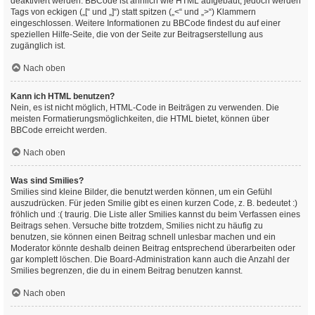
deaktiviert werden. BBCode ist ähnlich wie HTML aufgebaut, jedoch werden
Tags von eckigen („[“ und „]“) statt spitzen („<“ und „>“) Klammern
eingeschlossen. Weitere Informationen zu BBCode findest du auf einer
speziellen Hilfe-Seite, die von der Seite zur Beitragserstellung aus
zugänglich ist.
Nach oben
Kann ich HTML benutzen?
Nein, es ist nicht möglich, HTML-Code in Beiträgen zu verwenden. Die
meisten Formatierungsmöglichkeiten, die HTML bietet, können über
BBCode erreicht werden.
Nach oben
Was sind Smilies?
Smilies sind kleine Bilder, die benutzt werden können, um ein Gefühl
auszudrücken. Für jeden Smilie gibt es einen kurzen Code, z. B. bedeutet :)
fröhlich und :( traurig. Die Liste aller Smilies kannst du beim Verfassen eines
Beitrags sehen. Versuche bitte trotzdem, Smilies nicht zu häufig zu
benutzen, sie können einen Beitrag schnell unlesbar machen und ein
Moderator könnte deshalb deinen Beitrag entsprechend überarbeiten oder
gar komplett löschen. Die Board-Administration kann auch die Anzahl der
Smilies begrenzen, die du in einem Beitrag benutzen kannst.
Nach oben