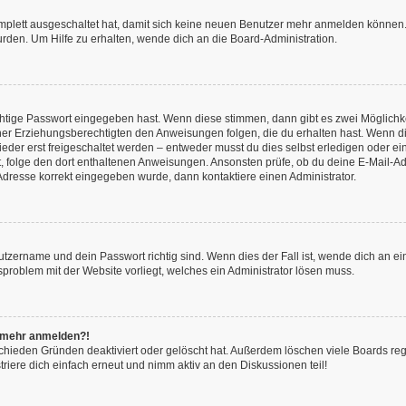
omplett ausgeschaltet hat, damit sich keine neuen Benutzer mehr anmelden können.
rden. Um Hilfe zu erhalten, wende dich an die Board-Administration.
chtige Passwort eingegeben hast. Wenn diese stimmen, dann gibt es zwei Möglich
iner Erziehungsberechtigten den Anweisungen folgen, die du erhalten hast. Wenn dies 
r erst freigeschaltet werden – entweder musst du dies selbst erledigen oder ein Ad
ast, folge den dort enthaltenen Anweisungen. Ansonsten prüfe, ob du deine E-Mail
l-Adresse korrekt eingegeben wurde, dann kontaktiere einen Administrator.
utzername und dein Passwort richtig sind. Wenn dies der Fall ist, wende dich an e
nsproblem mit der Website vorliegt, welches ein Administrator lösen muss.
ht mehr anmelden?!
chieden Gründen deaktiviert oder gelöscht hat. Außerdem löschen viele Boards rege
iere dich einfach erneut und nimm aktiv an den Diskussionen teil!