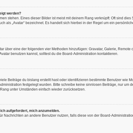
eigt werden?
en stehen. Eines dieser Bilder ist meist mit deinem Rang verknüpft: Oft sind dies
h als „Avatar“ bezeichnet. Es handelt sich hierbei in der Regel um ein persönliche
vatar über eine der folgenden vier Methoden hinzufügen: Gravatar, Galerie, Remot
atar benutzen kannst, solltest du die Board-Administration kontaktieren.
ele Beiträge du bislang erstellt hast oder identifizieren bestimmte Benutzer wie
-Administration festgelegt wurden. Bitte schreibe keine sinnlosen Beiträge, nur u
n Rang unter Umständen einfach wieder zurücksetzen.
 ich aufgefordert, mich anzumelden.
n für Nachrichten an andere Benutzer nutzen, falls diese von der Board-Administra