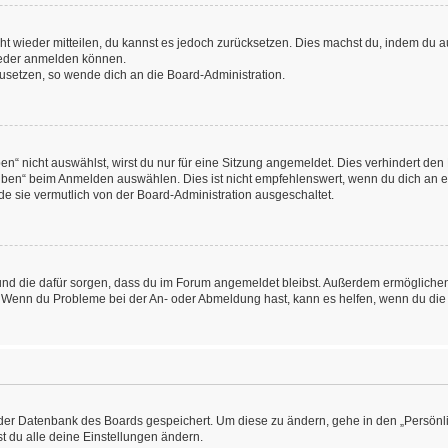
icht wieder mitteilen, du kannst es jedoch zurücksetzen. Dies machst du, indem du
wieder anmelden können.
kzusetzen, so wende dich an die Board-Administration.
“ nicht auswählst, wirst du nur für eine Sitzung angemeldet. Dies verhindert den
ben“ beim Anmelden auswählen. Dies ist nicht empfehlenswert, wenn du dich an ein
de sie vermutlich von der Board-Administration ausgeschaltet.
at und die dafür sorgen, dass du im Forum angemeldet bleibst. Außerdem ermögliche
n. Wenn du Probleme bei der An- oder Abmeldung hast, kann es helfen, wenn du die
n der Datenbank des Boards gespeichert. Um diese zu ändern, gehe in den „Persönli
t du alle deine Einstellungen ändern.