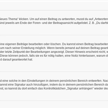
es Thema“ klicken. Um auf einen Beitrag zu antworten, musst du auf „Antworten“ kl
nd jeweils am Ende der Foren- und der Beitragsansicht aufgelistet. Z. B. „Du darfs
deine eigenen Beiträge bearbeiten oder löschen. Du kannst einen Beitrag bearbeit
itraum nach seiner Erstellung möglich. Wenn bereits jemand auf deinen Beitrag geant
 der letzte Zeitpunkt der Bearbeitungen angezeigt. Dieser Hinweis erscheint nicht
Diese können jedoch, falls sie es für nötig halten, eine Notiz hinterlassen, warum 
d darauf geantwortet hat.
 eine solche in den Einstellungen in deinem persönlichen Bereich entwerfen. Nachd
kannst eine Signatur auch hinzufügen, indem du in deinem persönlichen Bereich d
t, so kannst du dort einfach das Kontrollkästchen „Signatur anhängen“ wieder dea