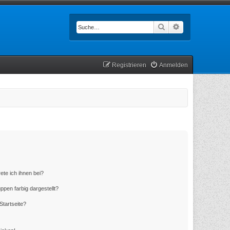
Suche
Erweiterte Such
Registrieren
Anmelden
ete ich ihnen bei?
en farbig dargestellt?
Startseite?