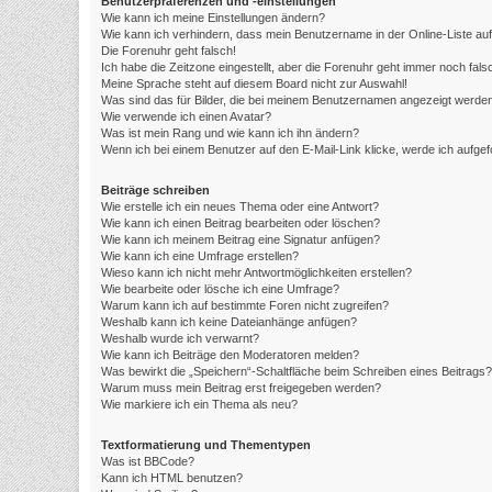
Benutzerpräferenzen und -einstellungen
Wie kann ich meine Einstellungen ändern?
Wie kann ich verhindern, dass mein Benutzername in der Online-Liste au
Die Forenuhr geht falsch!
Ich habe die Zeitzone eingestellt, aber die Forenuhr geht immer noch fals
Meine Sprache steht auf diesem Board nicht zur Auswahl!
Was sind das für Bilder, die bei meinem Benutzernamen angezeigt werde
Wie verwende ich einen Avatar?
Was ist mein Rang und wie kann ich ihn ändern?
Wenn ich bei einem Benutzer auf den E-Mail-Link klicke, werde ich aufge
Beiträge schreiben
Wie erstelle ich ein neues Thema oder eine Antwort?
Wie kann ich einen Beitrag bearbeiten oder löschen?
Wie kann ich meinem Beitrag eine Signatur anfügen?
Wie kann ich eine Umfrage erstellen?
Wieso kann ich nicht mehr Antwortmöglichkeiten erstellen?
Wie bearbeite oder lösche ich eine Umfrage?
Warum kann ich auf bestimmte Foren nicht zugreifen?
Weshalb kann ich keine Dateianhänge anfügen?
Weshalb wurde ich verwarnt?
Wie kann ich Beiträge den Moderatoren melden?
Was bewirkt die „Speichern“-Schaltfläche beim Schreiben eines Beitrags?
Warum muss mein Beitrag erst freigegeben werden?
Wie markiere ich ein Thema als neu?
Textformatierung und Thementypen
Was ist BBCode?
Kann ich HTML benutzen?