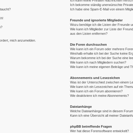
Ich kann keine Privaten Nachrichten versch
Ich bekomme ständig unerwünschte Private
ftaucht?
Ich habe eine Spam-E-Mail von einem Mitgli
ch!
Freunde und ignorierte Mitglieder
Wozu benötige ich die Listen der Freunde un
n?
Wie kann ich Mitglieder zur Liste der Freund
aus den Listen entfernen?
fordert, mich anzumelden.
Die Foren durchsuchen
Wie kann ich ein Forum oder mehrere For
Weshalb erhalte ich bei der Suche keine E
Warum bekomme ich bei der Suche eine lee
Wie kann ich nach Mitgliedern suchen?
Wie kann ich meine eigenen Beiträge und 
Abonnements und Lesezeichen
Was ist der Unterschied zwischen einem 
Wie kann ich ein Lesezeichen auf ein The
Wie kann ich ein Forum abonnieren?
Wie deaktiviere ich meine Abonnements?
Dateianhänge
Welche Dateianhänge sind in diesem Forum
Kann ich eine Übersicht all meiner Dateian
phpBB betreffende Fragen
Wer hat diese Forensoftware entwickelt?