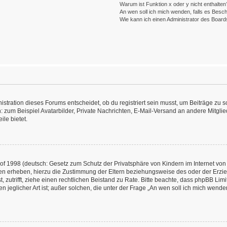
Warum ist Funktion x oder y nicht enthalten
An wen soll ich mich wenden, falls es Besc
Wie kann ich einen Administrator des Board
ration dieses Forums entscheidet, ob du registriert sein musst, um Beiträge zu schre
: zum Beispiel Avatarbilder, Private Nachrichten, E-Mail-Versand an andere Mitglied
ile bietet.
f 1998 (deutsch: Gesetz zum Schutz der Privatsphäre von Kindern im Internet von 
en erheben, hierzu die Zustimmung der Eltern beziehungsweise des oder der Erzieh
st, zutrifft, ziehe einen rechtlichen Beistand zu Rate. Bitte beachte, dass phpBB L
n jeglicher Art ist; außer solchen, die unter der Frage „An wen soll ich mich wend