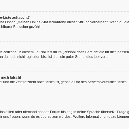
e-Liste auftaucht?
eine Option „Meinen Online-Status während dieser Sitzung verbergen“. Wenn du die
chtbarer Besucher gezählt.
 Zeitzone. In diesem Fall solltest du im „Persönlichen Bereich“ die für dich passend
 noch nicht registriert bist, ist dies ein guter Grund, dies jetzt zu tun.
 noch falsch!
hast und die Zeit trotzdem noch falsch ist, geht die Uhr des Servers vermutlich fals
installiert oder niemand hat das Forum bislang in deine Sprache übersetzt. Frage 
en wir uns freuen, wenn du es übersetzen würdest. Weitere Informationen dazu könne