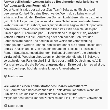
An wen soll ich mich wenden, falls es Beschwerden oder juristische
Anfragen zu diesem Forum gibt?
Jeder Administrator, der auf der „Das Team“-Seite aufgeführt ist, ist ein
geeigneter Kontakt für deine Beschwerde. Wenn du so keine Antwort
erhältst, solltest du den Besitzer der Domain kontaktieren (führe dazu eine
„WHOIS“-Abfrage
durch) oder — falls diese Seite bei einem kostenlosen
Webhoster wie z. B. Yahoo!, free.fr, funpic.de usw. liegt — den Support oder
den Abuse-Kontakt des betreffenden Dienstes. Bitte beachte, dass phpBB
Limited (phpBB.com) und phpBB Deutschland e. V. (phpBB.de)
absolut
keinen Einfluss
auf die Benutzung oder den oder die Benutzer der
Forensoftware haben und dafür in keiner Weise zur Verantwortung
herangezogen werden können. Kontaktiere daher nie phpBB Limited oder
phpBB Deutschland e. V. in Zusammenhang mit jeglichen juristischen
Fragen (Unterlassungserklärungen, Haftungsfragen usw.), die
sich nicht
direkt
auf die Websiten phpbb.com, phpbb.de oder die phpBB-Software
selbst beziehen. Falls du phpBB Limited oder phpBB Deutschland e. V. E-
Mails schreibst, die die
Softwarenutzung durch Dritte
betreffen, so wirst du,
wenn überhaupt, höchstens eine knappe Antwort erhalten.
Nach oben
Wie kann ich einen Administrator des Boards kontaktieren?
Alle Benutzer des Boards können das Kontaktformular nutzen, wenn die
Funktion durch die Board-Administration aktiviert wurde.
Mitglieder des Boards können zusätzlich den Link „Das Team“ verwenden.
Nach oben