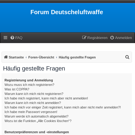
Forum Deutscheluftwaffe
FAQ
Registrieren
Anmelden
S
Startseite
Foren-Übersicht
Häufig gestellte Fragen
u
Häufig gestellte Fragen
c
h
Registrierung und Anmeldung
Wozu muss ich mich registrieren?
e
Was ist COPPA?
Warum kann ich mich nicht registrieren?
Ich habe mich registriert, kann mich aber nicht anmelden!
Warum kann ich mich nicht anmelden?
Ich habe mich vor einiger Zeit registriert, kann mich aber nicht mehr anmelden?!
Ich habe mein Passwort vergessen!
Warum werde ich automatisch abgemeldet?
Wozu ist die Funktion „Alle Cookies löschen“?
Benutzerpräferenzen und -einstellungen