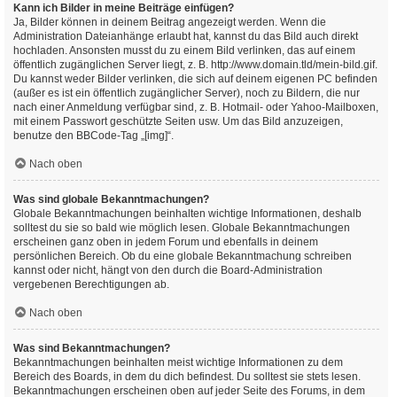
Kann ich Bilder in meine Beiträge einfügen?
Ja, Bilder können in deinem Beitrag angezeigt werden. Wenn die
Administration Dateianhänge erlaubt hat, kannst du das Bild auch direkt
hochladen. Ansonsten musst du zu einem Bild verlinken, das auf einem
öffentlich zugänglichen Server liegt, z. B. http://www.domain.tld/mein-bild.gif.
Du kannst weder Bilder verlinken, die sich auf deinem eigenen PC befinden
(außer es ist ein öffentlich zugänglicher Server), noch zu Bildern, die nur
nach einer Anmeldung verfügbar sind, z. B. Hotmail- oder Yahoo-Mailboxen,
mit einem Passwort geschützte Seiten usw. Um das Bild anzuzeigen,
benutze den BBCode-Tag „[img]“.
Nach oben
Was sind globale Bekanntmachungen?
Globale Bekanntmachungen beinhalten wichtige Informationen, deshalb
solltest du sie so bald wie möglich lesen. Globale Bekanntmachungen
erscheinen ganz oben in jedem Forum und ebenfalls in deinem
persönlichen Bereich. Ob du eine globale Bekanntmachung schreiben
kannst oder nicht, hängt von den durch die Board-Administration
vergebenen Berechtigungen ab.
Nach oben
Was sind Bekanntmachungen?
Bekanntmachungen beinhalten meist wichtige Informationen zu dem
Bereich des Boards, in dem du dich befindest. Du solltest sie stets lesen.
Bekanntmachungen erscheinen oben auf jeder Seite des Forums, in dem