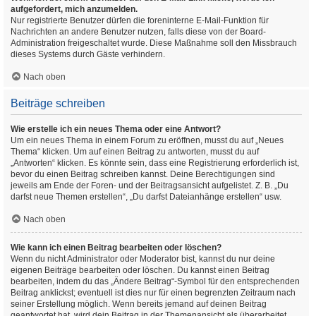
aufgefordert, mich anzumelden.
Nur registrierte Benutzer dürfen die foreninterne E-Mail-Funktion für
Nachrichten an andere Benutzer nutzen, falls diese von der Board-
Administration freigeschaltet wurde. Diese Maßnahme soll den Missbrauch
dieses Systems durch Gäste verhindern.
Nach oben
Beiträge schreiben
Wie erstelle ich ein neues Thema oder eine Antwort?
Um ein neues Thema in einem Forum zu eröffnen, musst du auf „Neues
Thema“ klicken. Um auf einen Beitrag zu antworten, musst du auf
„Antworten“ klicken. Es könnte sein, dass eine Registrierung erforderlich ist,
bevor du einen Beitrag schreiben kannst. Deine Berechtigungen sind
jeweils am Ende der Foren- und der Beitragsansicht aufgelistet. Z. B. „Du
darfst neue Themen erstellen“, „Du darfst Dateianhänge erstellen“ usw.
Nach oben
Wie kann ich einen Beitrag bearbeiten oder löschen?
Wenn du nicht Administrator oder Moderator bist, kannst du nur deine
eigenen Beiträge bearbeiten oder löschen. Du kannst einen Beitrag
bearbeiten, indem du das „Ändere Beitrag“-Symbol für den entsprechenden
Beitrag anklickst; eventuell ist dies nur für einen begrenzten Zeitraum nach
seiner Erstellung möglich. Wenn bereits jemand auf deinen Beitrag
geantwortet hat, wird dein Beitrag in der Themenansicht als überarbeitet