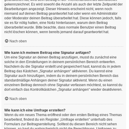
gekennzeichnet. Es wird sowohl die Anzahl als auch der letzte Zeitpunkt der
Bearbeitungen angezeigt. Dieser Hinweis erscheint nicht, wenn noch
niemand auf deinen Beitrag geantwortet hat oder wenn ein Administrator
oder Moderator deinen Beitrag überarbeitet hat. Diese können jedoch, falls
sie es für nötig halten, eine Notiz hinterlassen, warum dein Beitrag
überarbeitet wurde. Bitte beachte, dass normale Benutzer einen Beitrag
nicht löschen können, wenn bereits jemand darauf geantwortet hat.
Nach oben
Wie kann ich meinem Beitrag eine Signatur anfügen?
Um eine Signatur an deinen Beitrag anzufügen, musst du zunächst eine
solche in den Einstellungen in deinem persönlichen Bereich entwerfen.
Nachdem du die Signatur erstellt und gespeichert hast, kannst du in jedem
Beitrag das Kästchen „Signatur anhängen“ aktivieren. Du kannst eine
Signatur auch hinzufügen, indem du in deinem persönlichen Bereich das
standardmäßige Anhängen deiner Signatur aktivierst. Wenn du einen
einzelnen Beitrag dennoch ohne Signatur verfassen möchtest, so kannst du
dort einfach das Kontrollkästchen „Signatur anhängen“ wieder deaktivieren.
Nach oben
Wie kann ich eine Umfrage erstellen?
Wenn du ein neues Thema eröffnest oder den ersten Beitrag eines Themas
bearbeitest, findest du ein Register „Umfrage erstellen“ unterhalb des
Formulars zur Beitragserstellung. Solltest du diesen Bereich nicht sehen
können, so hast du wahrscheinlich nicht die Berechtigung, Umfragen zu