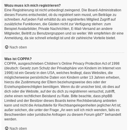
Wozu muss ich mich registrieren?
Eine Registrierung ist nicht unbedingt zwingend. Die Board-Administration
dieses Forums entscheidet, ob du registriert sein musst, um Beiträge zu
schreiben. Auf jeden Fall erhältst du als registriertes Mitglied Zugriff auf
zusätzliche Funktionen, die Gästen nicht zur Verfügung stehen: zum
Beispiel Avatarbilder, Private Nachrichten, E-Mail-Versand an andere
Mitglieder, Beitritt zu Benutzergruppen und so weiter. Wir empfehlen dir eine
Anmeldung, da sie schnell erledigt ist und dir zahlreiche Vorteile bietet.
Nach oben
Was ist COPPA?
COPPA, ausgeschrieben Children’s Online Privacy Protection Act of 1998
(deutsch: Gesetz zum Schutz der Privatsphäre von Kindern im Internet von
1998) ist ein Gesetz in den USA, welches festlegt, dass Websites, die
möglicherweise persönliche Daten von Kindern unter 13 Jahren erheben,
hierzu die Zustimmung der Eltern beziehungsweise des oder der
Erziehungsberechtigten benötigen. Wenn du dir unsicher bist, ob dies auf
dich oder die Website, auf der du dich zu registrieren versuchst, zutrifft,
ziehe einen rechtlichen Beistand zu Rate. Bitte beachte, dass phpBB
Limited und der Besitzer dieses Boards keine Rechtsberatung anbieten
kann und nicht die Anlaufstelle für Rechtsangelegenheiten jeglicher Art ist;
außer solchen, die unter der Frage „An wen soll ich mich wenden, falls es
Beschwerden oder juristische Anfragen zu diesem Forum gibt?“ behandelt
werden.
Nach oben