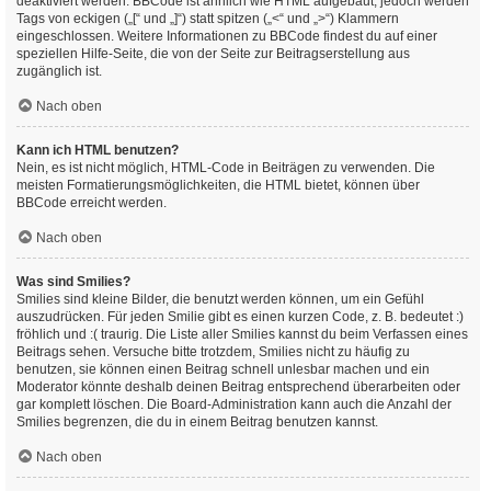
deaktiviert werden. BBCode ist ähnlich wie HTML aufgebaut, jedoch werden
Tags von eckigen („[“ und „]“) statt spitzen („<“ und „>“) Klammern
eingeschlossen. Weitere Informationen zu BBCode findest du auf einer
speziellen Hilfe-Seite, die von der Seite zur Beitragserstellung aus
zugänglich ist.
Nach oben
Kann ich HTML benutzen?
Nein, es ist nicht möglich, HTML-Code in Beiträgen zu verwenden. Die
meisten Formatierungsmöglichkeiten, die HTML bietet, können über
BBCode erreicht werden.
Nach oben
Was sind Smilies?
Smilies sind kleine Bilder, die benutzt werden können, um ein Gefühl
auszudrücken. Für jeden Smilie gibt es einen kurzen Code, z. B. bedeutet :)
fröhlich und :( traurig. Die Liste aller Smilies kannst du beim Verfassen eines
Beitrags sehen. Versuche bitte trotzdem, Smilies nicht zu häufig zu
benutzen, sie können einen Beitrag schnell unlesbar machen und ein
Moderator könnte deshalb deinen Beitrag entsprechend überarbeiten oder
gar komplett löschen. Die Board-Administration kann auch die Anzahl der
Smilies begrenzen, die du in einem Beitrag benutzen kannst.
Nach oben