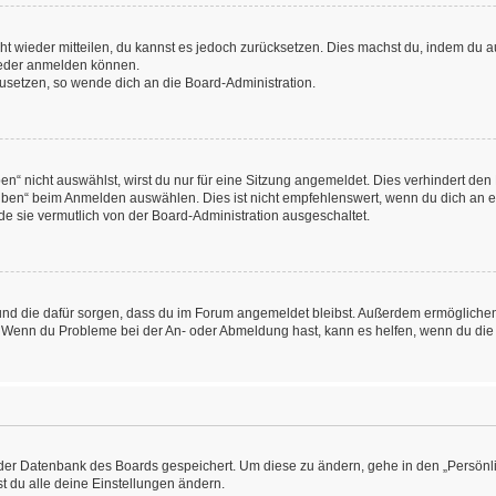
icht wieder mitteilen, du kannst es jedoch zurücksetzen. Dies machst du, indem du
wieder anmelden können.
kzusetzen, so wende dich an die Board-Administration.
“ nicht auswählst, wirst du nur für eine Sitzung angemeldet. Dies verhindert den
ben“ beim Anmelden auswählen. Dies ist nicht empfehlenswert, wenn du dich an ein
de sie vermutlich von der Board-Administration ausgeschaltet.
at und die dafür sorgen, dass du im Forum angemeldet bleibst. Außerdem ermögliche
n. Wenn du Probleme bei der An- oder Abmeldung hast, kann es helfen, wenn du die
n der Datenbank des Boards gespeichert. Um diese zu ändern, gehe in den „Persönli
t du alle deine Einstellungen ändern.