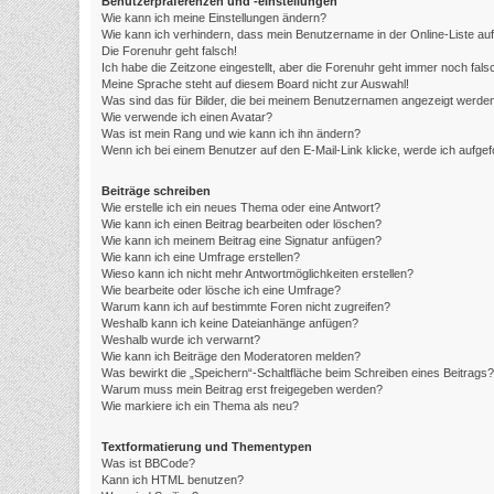
Benutzerpräferenzen und -einstellungen
Wie kann ich meine Einstellungen ändern?
Wie kann ich verhindern, dass mein Benutzername in der Online-Liste au
Die Forenuhr geht falsch!
Ich habe die Zeitzone eingestellt, aber die Forenuhr geht immer noch fals
Meine Sprache steht auf diesem Board nicht zur Auswahl!
Was sind das für Bilder, die bei meinem Benutzernamen angezeigt werde
Wie verwende ich einen Avatar?
Was ist mein Rang und wie kann ich ihn ändern?
Wenn ich bei einem Benutzer auf den E-Mail-Link klicke, werde ich aufge
Beiträge schreiben
Wie erstelle ich ein neues Thema oder eine Antwort?
Wie kann ich einen Beitrag bearbeiten oder löschen?
Wie kann ich meinem Beitrag eine Signatur anfügen?
Wie kann ich eine Umfrage erstellen?
Wieso kann ich nicht mehr Antwortmöglichkeiten erstellen?
Wie bearbeite oder lösche ich eine Umfrage?
Warum kann ich auf bestimmte Foren nicht zugreifen?
Weshalb kann ich keine Dateianhänge anfügen?
Weshalb wurde ich verwarnt?
Wie kann ich Beiträge den Moderatoren melden?
Was bewirkt die „Speichern“-Schaltfläche beim Schreiben eines Beitrags?
Warum muss mein Beitrag erst freigegeben werden?
Wie markiere ich ein Thema als neu?
Textformatierung und Thementypen
Was ist BBCode?
Kann ich HTML benutzen?