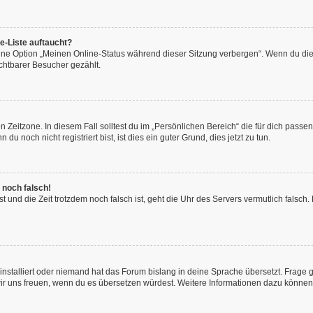
e-Liste auftaucht?
eine Option „Meinen Online-Status während dieser Sitzung verbergen“. Wenn du die
chtbarer Besucher gezählt.
 Zeitzone. In diesem Fall solltest du im „Persönlichen Bereich“ die für dich passend
 noch nicht registriert bist, ist dies ein guter Grund, dies jetzt zu tun.
 noch falsch!
hast und die Zeit trotzdem noch falsch ist, geht die Uhr des Servers vermutlich fals
installiert oder niemand hat das Forum bislang in deine Sprache übersetzt. Frage 
en wir uns freuen, wenn du es übersetzen würdest. Weitere Informationen dazu könne