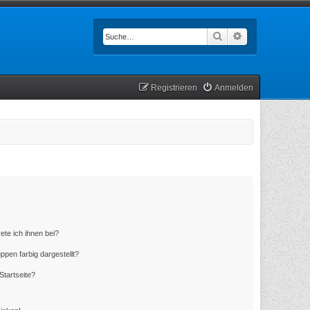
Suche
Erweiterte Such
Registrieren
Anmelden
ete ich ihnen bei?
en farbig dargestellt?
Startseite?