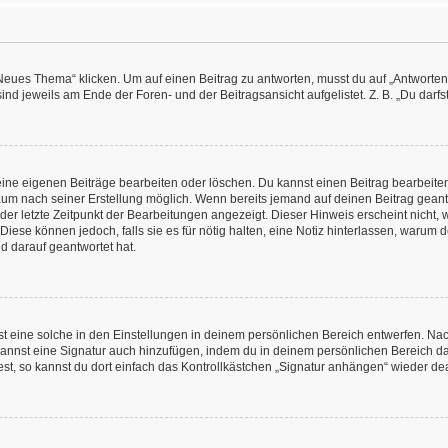
es Thema“ klicken. Um auf einen Beitrag zu antworten, musst du auf „Antworten“ kl
nd jeweils am Ende der Foren- und der Beitragsansicht aufgelistet. Z. B. „Du darfs
deine eigenen Beiträge bearbeiten oder löschen. Du kannst einen Beitrag bearbeit
itraum nach seiner Erstellung möglich. Wenn bereits jemand auf deinen Beitrag geant
 der letzte Zeitpunkt der Bearbeitungen angezeigt. Dieser Hinweis erscheint nicht
Diese können jedoch, falls sie es für nötig halten, eine Notiz hinterlassen, warum 
d darauf geantwortet hat.
 eine solche in den Einstellungen in deinem persönlichen Bereich entwerfen. Nachd
kannst eine Signatur auch hinzufügen, indem du in deinem persönlichen Bereich d
t, so kannst du dort einfach das Kontrollkästchen „Signatur anhängen“ wieder dea