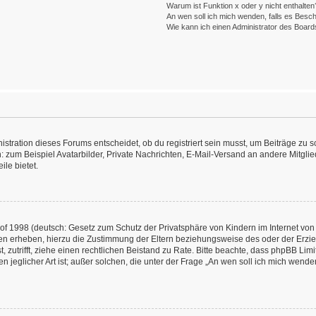
Warum ist Funktion x oder y nicht enthalten
An wen soll ich mich wenden, falls es Besc
Wie kann ich einen Administrator des Board
ration dieses Forums entscheidet, ob du registriert sein musst, um Beiträge zu schre
: zum Beispiel Avatarbilder, Private Nachrichten, E-Mail-Versand an andere Mitglied
ile bietet.
f 1998 (deutsch: Gesetz zum Schutz der Privatsphäre von Kindern im Internet von 
en erheben, hierzu die Zustimmung der Eltern beziehungsweise des oder der Erzieh
st, zutrifft, ziehe einen rechtlichen Beistand zu Rate. Bitte beachte, dass phpBB L
n jeglicher Art ist; außer solchen, die unter der Frage „An wen soll ich mich wend