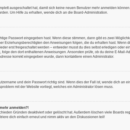
omplett ausgeschaltet hat, damit sich keine neuen Benutzer mehr anmelden können.
rden. Um Hilfe zu erhalten, wende dich an die Board-Administration.
chtige Passwort eingegeben hast. Wenn diese stimmen, dann gibt es zwei Möglich
iner Erziehungsberechtigten den Anweisungen folgen, die du erhalten hast. Wenn dies 
r erst freigeschaltet werden – entweder musst du dies selbst erledigen oder ein Ad
ast, folge den dort enthaltenen Anweisungen. Ansonsten prüfe, ob du deine E-Mail
l-Adresse korrekt eingegeben wurde, dann kontaktiere einen Administrator.
utzername und dein Passwort richtig sind. Wenn dies der Fall ist, wende dich an e
nsproblem mit der Website vorliegt, welches ein Administrator lösen muss.
ht mehr anmelden?!
chieden Gründen deaktiviert oder gelöscht hat. Außerdem löschen viele Boards rege
iere dich einfach erneut und nimm aktiv an den Diskussionen teil!