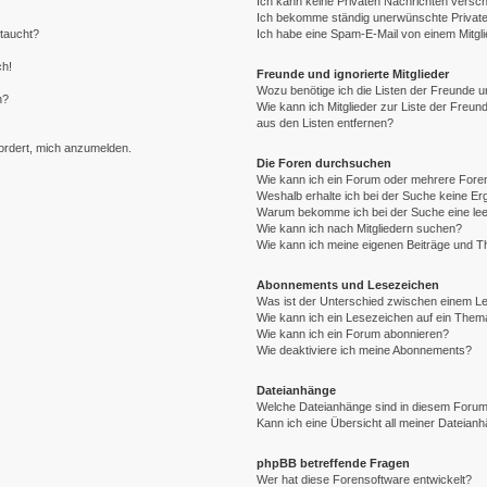
Ich kann keine Privaten Nachrichten versch
Ich bekomme ständig unerwünschte Private
ftaucht?
Ich habe eine Spam-E-Mail von einem Mitgli
ch!
Freunde und ignorierte Mitglieder
Wozu benötige ich die Listen der Freunde un
n?
Wie kann ich Mitglieder zur Liste der Freund
aus den Listen entfernen?
fordert, mich anzumelden.
Die Foren durchsuchen
Wie kann ich ein Forum oder mehrere For
Weshalb erhalte ich bei der Suche keine E
Warum bekomme ich bei der Suche eine lee
Wie kann ich nach Mitgliedern suchen?
Wie kann ich meine eigenen Beiträge und 
Abonnements und Lesezeichen
Was ist der Unterschied zwischen einem 
Wie kann ich ein Lesezeichen auf ein The
Wie kann ich ein Forum abonnieren?
Wie deaktiviere ich meine Abonnements?
Dateianhänge
Welche Dateianhänge sind in diesem Forum
Kann ich eine Übersicht all meiner Dateian
phpBB betreffende Fragen
Wer hat diese Forensoftware entwickelt?