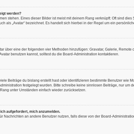
eigt werden?
en stehen. Eines dieser Bilder ist meist mit deinem Rang verknüpft: Oft sind dies
h als „Avatar“ bezeichnet. Es handelt sich hierbei in der Regel um ein persönliche
vatar über eine der folgenden vier Methoden hinzufügen: Gravatar, Galerie, Remot
atar benutzen kannst, solltest du die Board-Administration kontaktieren.
ele Beiträge du bislang erstellt hast oder identifizieren bestimmte Benutzer wie
-Administration festgelegt wurden. Bitte schreibe keine sinnlosen Beiträge, nur u
n Rang unter Umständen einfach wieder zurücksetzen.
 ich aufgefordert, mich anzumelden.
n für Nachrichten an andere Benutzer nutzen, falls diese von der Board-Administra