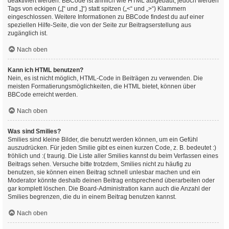
deaktiviert werden. BBCode ist ähnlich wie HTML aufgebaut, jedoch werden
Tags von eckigen („[“ und „]“) statt spitzen („<“ und „>“) Klammern
eingeschlossen. Weitere Informationen zu BBCode findest du auf einer
speziellen Hilfe-Seite, die von der Seite zur Beitragserstellung aus
zugänglich ist.
Nach oben
Kann ich HTML benutzen?
Nein, es ist nicht möglich, HTML-Code in Beiträgen zu verwenden. Die
meisten Formatierungsmöglichkeiten, die HTML bietet, können über
BBCode erreicht werden.
Nach oben
Was sind Smilies?
Smilies sind kleine Bilder, die benutzt werden können, um ein Gefühl
auszudrücken. Für jeden Smilie gibt es einen kurzen Code, z. B. bedeutet :)
fröhlich und :( traurig. Die Liste aller Smilies kannst du beim Verfassen eines
Beitrags sehen. Versuche bitte trotzdem, Smilies nicht zu häufig zu
benutzen, sie können einen Beitrag schnell unlesbar machen und ein
Moderator könnte deshalb deinen Beitrag entsprechend überarbeiten oder
gar komplett löschen. Die Board-Administration kann auch die Anzahl der
Smilies begrenzen, die du in einem Beitrag benutzen kannst.
Nach oben