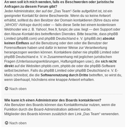
An wen soll ich mich wenden, falls es Beschwerden oder juristische
Anfragen zu diesem Forum gibt?
Jeder Administrator, der auf der „Das Team“-Seite aufgeführt ist, ist ein
geeigneter Kontakt für deine Beschwerde. Wenn du so keine Antwort
erhältst, solltest du den Besitzer der Domain kontaktieren (führe dazu eine
„WHOIS“-Abfrage
durch) oder — falls diese Seite bei einem kostenlosen
Webhoster wie z. B. Yahoo!, free.fr, funpic.de usw. liegt — den Support oder
den Abuse-Kontakt des betreffenden Dienstes. Bitte beachte, dass phpBB
Limited (phpBB.com) und phpBB Deutschland e. V. (phpBB.de)
absolut
keinen Einfluss
auf die Benutzung oder den oder die Benutzer der
Forensoftware haben und dafür in keiner Weise zur Verantwortung
herangezogen werden können. Kontaktiere daher nie phpBB Limited oder
phpBB Deutschland e. V. in Zusammenhang mit jeglichen juristischen
Fragen (Unterlassungserklärungen, Haftungsfragen usw.), die
sich nicht
direkt
auf die Websiten phpbb.com, phpbb.de oder die phpBB-Software
selbst beziehen. Falls du phpBB Limited oder phpBB Deutschland e. V. E-
Mails schreibst, die die
Softwarenutzung durch Dritte
betreffen, so wirst du,
wenn überhaupt, höchstens eine knappe Antwort erhalten.
Nach oben
Wie kann ich einen Administrator des Boards kontaktieren?
Alle Benutzer des Boards können das Kontaktformular nutzen, wenn die
Funktion durch die Board-Administration aktiviert wurde.
Mitglieder des Boards können zusätzlich den Link „Das Team“ verwenden.
Nach oben