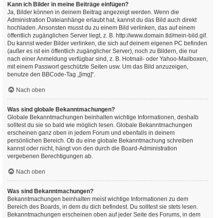
Kann ich Bilder in meine Beiträge einfügen?
Ja, Bilder können in deinem Beitrag angezeigt werden. Wenn die
Administration Dateianhänge erlaubt hat, kannst du das Bild auch direkt
hochladen. Ansonsten musst du zu einem Bild verlinken, das auf einem
öffentlich zugänglichen Server liegt, z. B. http://www.domain.tld/mein-bild.gif.
Du kannst weder Bilder verlinken, die sich auf deinem eigenen PC befinden
(außer es ist ein öffentlich zugänglicher Server), noch zu Bildern, die nur
nach einer Anmeldung verfügbar sind, z. B. Hotmail- oder Yahoo-Mailboxen,
mit einem Passwort geschützte Seiten usw. Um das Bild anzuzeigen,
benutze den BBCode-Tag „[img]“.
Nach oben
Was sind globale Bekanntmachungen?
Globale Bekanntmachungen beinhalten wichtige Informationen, deshalb
solltest du sie so bald wie möglich lesen. Globale Bekanntmachungen
erscheinen ganz oben in jedem Forum und ebenfalls in deinem
persönlichen Bereich. Ob du eine globale Bekanntmachung schreiben
kannst oder nicht, hängt von den durch die Board-Administration
vergebenen Berechtigungen ab.
Nach oben
Was sind Bekanntmachungen?
Bekanntmachungen beinhalten meist wichtige Informationen zu dem
Bereich des Boards, in dem du dich befindest. Du solltest sie stets lesen.
Bekanntmachungen erscheinen oben auf jeder Seite des Forums, in dem