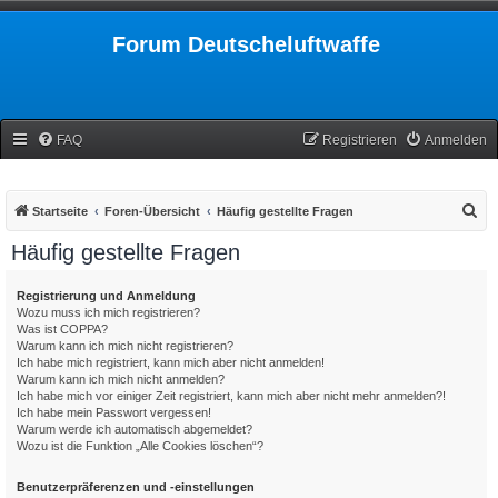
Forum Deutscheluftwaffe
FAQ
Registrieren
Anmelden
S
Startseite
Foren-Übersicht
Häufig gestellte Fragen
u
Häufig gestellte Fragen
c
h
Registrierung und Anmeldung
Wozu muss ich mich registrieren?
e
Was ist COPPA?
Warum kann ich mich nicht registrieren?
Ich habe mich registriert, kann mich aber nicht anmelden!
Warum kann ich mich nicht anmelden?
Ich habe mich vor einiger Zeit registriert, kann mich aber nicht mehr anmelden?!
Ich habe mein Passwort vergessen!
Warum werde ich automatisch abgemeldet?
Wozu ist die Funktion „Alle Cookies löschen“?
Benutzerpräferenzen und -einstellungen