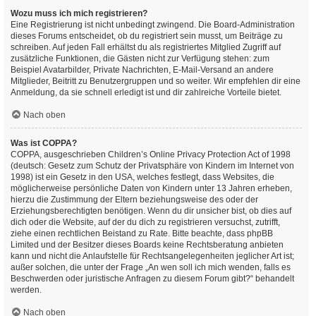
Wozu muss ich mich registrieren?
Eine Registrierung ist nicht unbedingt zwingend. Die Board-Administration
dieses Forums entscheidet, ob du registriert sein musst, um Beiträge zu
schreiben. Auf jeden Fall erhältst du als registriertes Mitglied Zugriff auf
zusätzliche Funktionen, die Gästen nicht zur Verfügung stehen: zum
Beispiel Avatarbilder, Private Nachrichten, E-Mail-Versand an andere
Mitglieder, Beitritt zu Benutzergruppen und so weiter. Wir empfehlen dir eine
Anmeldung, da sie schnell erledigt ist und dir zahlreiche Vorteile bietet.
Nach oben
Was ist COPPA?
COPPA, ausgeschrieben Children’s Online Privacy Protection Act of 1998
(deutsch: Gesetz zum Schutz der Privatsphäre von Kindern im Internet von
1998) ist ein Gesetz in den USA, welches festlegt, dass Websites, die
möglicherweise persönliche Daten von Kindern unter 13 Jahren erheben,
hierzu die Zustimmung der Eltern beziehungsweise des oder der
Erziehungsberechtigten benötigen. Wenn du dir unsicher bist, ob dies auf
dich oder die Website, auf der du dich zu registrieren versuchst, zutrifft,
ziehe einen rechtlichen Beistand zu Rate. Bitte beachte, dass phpBB
Limited und der Besitzer dieses Boards keine Rechtsberatung anbieten
kann und nicht die Anlaufstelle für Rechtsangelegenheiten jeglicher Art ist;
außer solchen, die unter der Frage „An wen soll ich mich wenden, falls es
Beschwerden oder juristische Anfragen zu diesem Forum gibt?“ behandelt
werden.
Nach oben