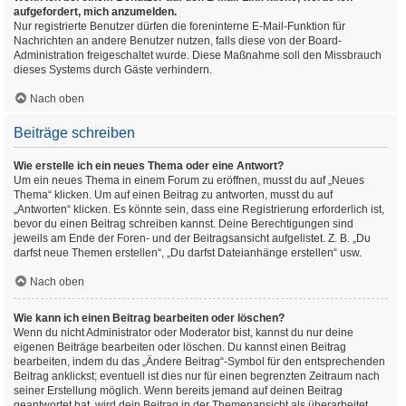
aufgefordert, mich anzumelden.
Nur registrierte Benutzer dürfen die foreninterne E-Mail-Funktion für
Nachrichten an andere Benutzer nutzen, falls diese von der Board-
Administration freigeschaltet wurde. Diese Maßnahme soll den Missbrauch
dieses Systems durch Gäste verhindern.
Nach oben
Beiträge schreiben
Wie erstelle ich ein neues Thema oder eine Antwort?
Um ein neues Thema in einem Forum zu eröffnen, musst du auf „Neues
Thema“ klicken. Um auf einen Beitrag zu antworten, musst du auf
„Antworten“ klicken. Es könnte sein, dass eine Registrierung erforderlich ist,
bevor du einen Beitrag schreiben kannst. Deine Berechtigungen sind
jeweils am Ende der Foren- und der Beitragsansicht aufgelistet. Z. B. „Du
darfst neue Themen erstellen“, „Du darfst Dateianhänge erstellen“ usw.
Nach oben
Wie kann ich einen Beitrag bearbeiten oder löschen?
Wenn du nicht Administrator oder Moderator bist, kannst du nur deine
eigenen Beiträge bearbeiten oder löschen. Du kannst einen Beitrag
bearbeiten, indem du das „Ändere Beitrag“-Symbol für den entsprechenden
Beitrag anklickst; eventuell ist dies nur für einen begrenzten Zeitraum nach
seiner Erstellung möglich. Wenn bereits jemand auf deinen Beitrag
geantwortet hat, wird dein Beitrag in der Themenansicht als überarbeitet