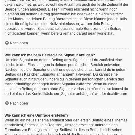
gekennzeichnet. Es wird sowohl die Anzahl als auch der letzte Zeitpunkt der
Bearbeitungen angezeigt. Dieser Hinweis erscheint nicht, wenn noch
niemand auf deinen Beitrag geantwortet hat oder wenn ein Administrator
oder Moderator deinen Beitrag überarbeitet hat. Diese können jedoch, falls
sie es für nötig halten, eine Notiz hinterlassen, warum dein Beitrag
überarbeitet wurde. Bitte beachte, dass normale Benutzer einen Beitrag
nicht löschen können, wenn bereits jemand darauf geantwortet hat.
Nach oben
Wie kann ich meinem Beitrag eine Signatur anfügen?
Um eine Signatur an deinen Beitrag anzufügen, musst du zunächst eine
solche in den Einstellungen in deinem persönlichen Bereich entwerfen.
Nachdem du die Signatur erstellt und gespeichert hast, kannst du in jedem
Beitrag das Kästchen „Signatur anhängen“ aktivieren. Du kannst eine
Signatur auch hinzufügen, indem du in deinem persönlichen Bereich das
standardmäßige Anhängen deiner Signatur aktivierst. Wenn du einen
einzelnen Beitrag dennoch ohne Signatur verfassen möchtest, so kannst du
dort einfach das Kontrollkästchen „Signatur anhängen“ wieder deaktivieren.
Nach oben
Wie kann ich eine Umfrage erstellen?
Wenn du ein neues Thema eröffnest oder den ersten Beitrag eines Themas
bearbeitest, findest du ein Register „Umfrage erstellen“ unterhalb des
Formulars zur Beitragserstellung. Solltest du diesen Bereich nicht sehen
können, so hast du wahrscheinlich nicht die Berechtigung, Umfragen zu