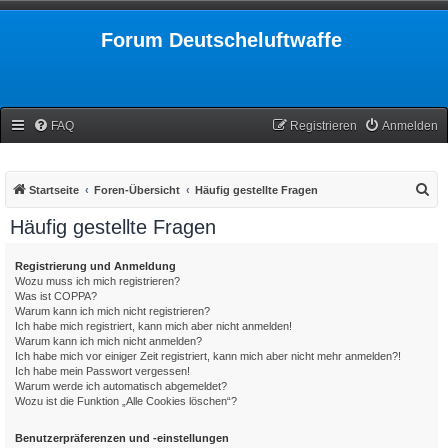
Forum Deutscheluftwaffe
FAQ
Registrieren
Anmelden
S
Startseite
Foren-Übersicht
Häufig gestellte Fragen
u
Häufig gestellte Fragen
c
h
Registrierung und Anmeldung
Wozu muss ich mich registrieren?
e
Was ist COPPA?
Warum kann ich mich nicht registrieren?
Ich habe mich registriert, kann mich aber nicht anmelden!
Warum kann ich mich nicht anmelden?
Ich habe mich vor einiger Zeit registriert, kann mich aber nicht mehr anmelden?!
Ich habe mein Passwort vergessen!
Warum werde ich automatisch abgemeldet?
Wozu ist die Funktion „Alle Cookies löschen“?
Benutzerpräferenzen und -einstellungen