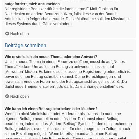
aufgefordert, mich anzumelden.
Nur registrierte Benutzer dürfen die foreninterne E-Mail-Funktion für
Nachrichten an andere Benutzer nutzen, falls diese von der Board-
Administration freigeschaltet wurde. Diese Maßnahme soll den Missbrauch
dieses Systems durch Gäste verhindern.
Nach oben
Beiträge schreiben
Wie erstelle ich ein neues Thema oder eine Antwort?
Um ein neues Thema in einem Forum zu eröffnen, musst du auf „Neues
Thema“ klicken. Um auf einen Beitrag zu antworten, musst du auf
„Antworten“ klicken. Es könnte sein, dass eine Registrierung erforderlich ist,
bevor du einen Beitrag schreiben kannst. Deine Berechtigungen sind
jeweils am Ende der Foren- und der Beitragsansicht aufgelistet. Z. B. „Du
darfst neue Themen erstellen“, „Du darfst Dateianhänge erstellen“ usw.
Nach oben
Wie kann ich einen Beitrag bearbeiten oder löschen?
Wenn du nicht Administrator oder Moderator bist, kannst du nur deine
eigenen Beiträge bearbeiten oder löschen. Du kannst einen Beitrag
bearbeiten, indem du das „Ändere Beitrag“-Symbol für den entsprechenden
Beitrag anklickst; eventuell ist dies nur für einen begrenzten Zeitraum nach
seiner Erstellung möglich. Wenn bereits jemand auf deinen Beitrag
geantwortet hat, wird dein Beitrag in der Themenansicht als überarbeitet