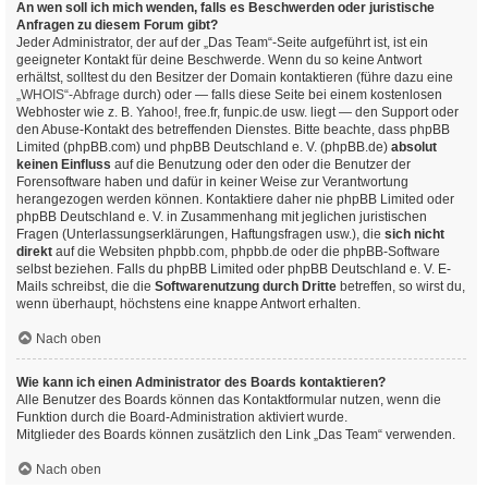
An wen soll ich mich wenden, falls es Beschwerden oder juristische
Anfragen zu diesem Forum gibt?
Jeder Administrator, der auf der „Das Team“-Seite aufgeführt ist, ist ein
geeigneter Kontakt für deine Beschwerde. Wenn du so keine Antwort
erhältst, solltest du den Besitzer der Domain kontaktieren (führe dazu eine
„WHOIS“-Abfrage
durch) oder — falls diese Seite bei einem kostenlosen
Webhoster wie z. B. Yahoo!, free.fr, funpic.de usw. liegt — den Support oder
den Abuse-Kontakt des betreffenden Dienstes. Bitte beachte, dass phpBB
Limited (phpBB.com) und phpBB Deutschland e. V. (phpBB.de)
absolut
keinen Einfluss
auf die Benutzung oder den oder die Benutzer der
Forensoftware haben und dafür in keiner Weise zur Verantwortung
herangezogen werden können. Kontaktiere daher nie phpBB Limited oder
phpBB Deutschland e. V. in Zusammenhang mit jeglichen juristischen
Fragen (Unterlassungserklärungen, Haftungsfragen usw.), die
sich nicht
direkt
auf die Websiten phpbb.com, phpbb.de oder die phpBB-Software
selbst beziehen. Falls du phpBB Limited oder phpBB Deutschland e. V. E-
Mails schreibst, die die
Softwarenutzung durch Dritte
betreffen, so wirst du,
wenn überhaupt, höchstens eine knappe Antwort erhalten.
Nach oben
Wie kann ich einen Administrator des Boards kontaktieren?
Alle Benutzer des Boards können das Kontaktformular nutzen, wenn die
Funktion durch die Board-Administration aktiviert wurde.
Mitglieder des Boards können zusätzlich den Link „Das Team“ verwenden.
Nach oben