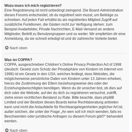
Wozu muss ich mich registrieren?
Eine Registrierung ist nicht unbedingt zwingend. Die Board-Administration
dieses Forums entscheidet, ob du registriert sein musst, um Beiträge zu
schreiben. Auf jeden Fall erhältst du als registriertes Mitglied Zugriff auf
zusätzliche Funktionen, die Gästen nicht zur Verfügung stehen: zum
Beispiel Avatarbilder, Private Nachrichten, E-Mail-Versand an andere
Mitglieder, Beitritt zu Benutzergruppen und so weiter. Wir empfehlen dir eine
Anmeldung, da sie schnell erledigt ist und dir zahlreiche Vorteile bietet.
Nach oben
Was ist COPPA?
COPPA, ausgeschrieben Children’s Online Privacy Protection Act of 1998
(deutsch: Gesetz zum Schutz der Privatsphäre von Kindern im Internet von
1998) ist ein Gesetz in den USA, welches festlegt, dass Websites, die
möglicherweise persönliche Daten von Kindern unter 13 Jahren erheben,
hierzu die Zustimmung der Eltern beziehungsweise des oder der
Erziehungsberechtigten benötigen. Wenn du dir unsicher bist, ob dies auf
dich oder die Website, auf der du dich zu registrieren versuchst, zutrifft,
ziehe einen rechtlichen Beistand zu Rate. Bitte beachte, dass phpBB
Limited und der Besitzer dieses Boards keine Rechtsberatung anbieten
kann und nicht die Anlaufstelle für Rechtsangelegenheiten jeglicher Art ist;
außer solchen, die unter der Frage „An wen soll ich mich wenden, falls es
Beschwerden oder juristische Anfragen zu diesem Forum gibt?“ behandelt
werden.
Nach oben