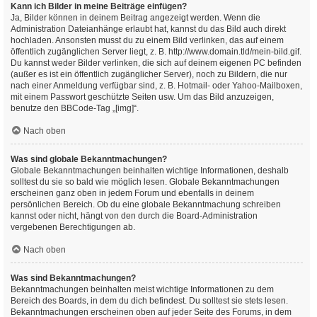
Kann ich Bilder in meine Beiträge einfügen?
Ja, Bilder können in deinem Beitrag angezeigt werden. Wenn die
Administration Dateianhänge erlaubt hat, kannst du das Bild auch direkt
hochladen. Ansonsten musst du zu einem Bild verlinken, das auf einem
öffentlich zugänglichen Server liegt, z. B. http://www.domain.tld/mein-bild.gif.
Du kannst weder Bilder verlinken, die sich auf deinem eigenen PC befinden
(außer es ist ein öffentlich zugänglicher Server), noch zu Bildern, die nur
nach einer Anmeldung verfügbar sind, z. B. Hotmail- oder Yahoo-Mailboxen,
mit einem Passwort geschützte Seiten usw. Um das Bild anzuzeigen,
benutze den BBCode-Tag „[img]“.
Nach oben
Was sind globale Bekanntmachungen?
Globale Bekanntmachungen beinhalten wichtige Informationen, deshalb
solltest du sie so bald wie möglich lesen. Globale Bekanntmachungen
erscheinen ganz oben in jedem Forum und ebenfalls in deinem
persönlichen Bereich. Ob du eine globale Bekanntmachung schreiben
kannst oder nicht, hängt von den durch die Board-Administration
vergebenen Berechtigungen ab.
Nach oben
Was sind Bekanntmachungen?
Bekanntmachungen beinhalten meist wichtige Informationen zu dem
Bereich des Boards, in dem du dich befindest. Du solltest sie stets lesen.
Bekanntmachungen erscheinen oben auf jeder Seite des Forums, in dem