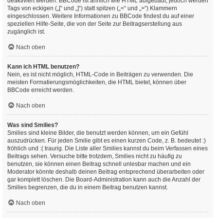
deaktiviert werden. BBCode ist ähnlich wie HTML aufgebaut, jedoch werden
Tags von eckigen („[“ und „]“) statt spitzen („<“ und „>“) Klammern
eingeschlossen. Weitere Informationen zu BBCode findest du auf einer
speziellen Hilfe-Seite, die von der Seite zur Beitragserstellung aus
zugänglich ist.
Nach oben
Kann ich HTML benutzen?
Nein, es ist nicht möglich, HTML-Code in Beiträgen zu verwenden. Die
meisten Formatierungsmöglichkeiten, die HTML bietet, können über
BBCode erreicht werden.
Nach oben
Was sind Smilies?
Smilies sind kleine Bilder, die benutzt werden können, um ein Gefühl
auszudrücken. Für jeden Smilie gibt es einen kurzen Code, z. B. bedeutet :)
fröhlich und :( traurig. Die Liste aller Smilies kannst du beim Verfassen eines
Beitrags sehen. Versuche bitte trotzdem, Smilies nicht zu häufig zu
benutzen, sie können einen Beitrag schnell unlesbar machen und ein
Moderator könnte deshalb deinen Beitrag entsprechend überarbeiten oder
gar komplett löschen. Die Board-Administration kann auch die Anzahl der
Smilies begrenzen, die du in einem Beitrag benutzen kannst.
Nach oben