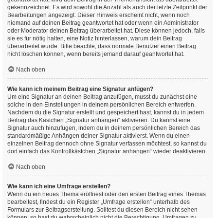
gekennzeichnet. Es wird sowohl die Anzahl als auch der letzte Zeitpunkt der
Bearbeitungen angezeigt. Dieser Hinweis erscheint nicht, wenn noch
niemand auf deinen Beitrag geantwortet hat oder wenn ein Administrator
oder Moderator deinen Beitrag überarbeitet hat. Diese können jedoch, falls
sie es für nötig halten, eine Notiz hinterlassen, warum dein Beitrag
überarbeitet wurde. Bitte beachte, dass normale Benutzer einen Beitrag
nicht löschen können, wenn bereits jemand darauf geantwortet hat.
Nach oben
Wie kann ich meinem Beitrag eine Signatur anfügen?
Um eine Signatur an deinen Beitrag anzufügen, musst du zunächst eine
solche in den Einstellungen in deinem persönlichen Bereich entwerfen.
Nachdem du die Signatur erstellt und gespeichert hast, kannst du in jedem
Beitrag das Kästchen „Signatur anhängen“ aktivieren. Du kannst eine
Signatur auch hinzufügen, indem du in deinem persönlichen Bereich das
standardmäßige Anhängen deiner Signatur aktivierst. Wenn du einen
einzelnen Beitrag dennoch ohne Signatur verfassen möchtest, so kannst du
dort einfach das Kontrollkästchen „Signatur anhängen“ wieder deaktivieren.
Nach oben
Wie kann ich eine Umfrage erstellen?
Wenn du ein neues Thema eröffnest oder den ersten Beitrag eines Themas
bearbeitest, findest du ein Register „Umfrage erstellen“ unterhalb des
Formulars zur Beitragserstellung. Solltest du diesen Bereich nicht sehen
können, so hast du wahrscheinlich nicht die Berechtigung, Umfragen zu