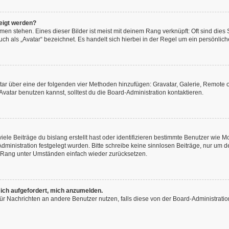
eigt werden?
en stehen. Eines dieser Bilder ist meist mit deinem Rang verknüpft: Oft sind dies
h als „Avatar“ bezeichnet. Es handelt sich hierbei in der Regel um ein persönliche
vatar über eine der folgenden vier Methoden hinzufügen: Gravatar, Galerie, Remot
atar benutzen kannst, solltest du die Board-Administration kontaktieren.
ele Beiträge du bislang erstellt hast oder identifizieren bestimmte Benutzer wie
-Administration festgelegt wurden. Bitte schreibe keine sinnlosen Beiträge, nur u
n Rang unter Umständen einfach wieder zurücksetzen.
 ich aufgefordert, mich anzumelden.
n für Nachrichten an andere Benutzer nutzen, falls diese von der Board-Administra