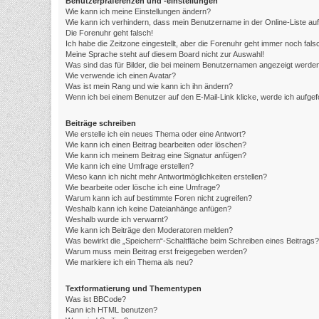
Benutzerpräferenzen und -einstellungen
Wie kann ich meine Einstellungen ändern?
Wie kann ich verhindern, dass mein Benutzername in der Online-Liste au
Die Forenuhr geht falsch!
Ich habe die Zeitzone eingestellt, aber die Forenuhr geht immer noch fals
Meine Sprache steht auf diesem Board nicht zur Auswahl!
Was sind das für Bilder, die bei meinem Benutzernamen angezeigt werde
Wie verwende ich einen Avatar?
Was ist mein Rang und wie kann ich ihn ändern?
Wenn ich bei einem Benutzer auf den E-Mail-Link klicke, werde ich aufge
Beiträge schreiben
Wie erstelle ich ein neues Thema oder eine Antwort?
Wie kann ich einen Beitrag bearbeiten oder löschen?
Wie kann ich meinem Beitrag eine Signatur anfügen?
Wie kann ich eine Umfrage erstellen?
Wieso kann ich nicht mehr Antwortmöglichkeiten erstellen?
Wie bearbeite oder lösche ich eine Umfrage?
Warum kann ich auf bestimmte Foren nicht zugreifen?
Weshalb kann ich keine Dateianhänge anfügen?
Weshalb wurde ich verwarnt?
Wie kann ich Beiträge den Moderatoren melden?
Was bewirkt die „Speichern“-Schaltfläche beim Schreiben eines Beitrags?
Warum muss mein Beitrag erst freigegeben werden?
Wie markiere ich ein Thema als neu?
Textformatierung und Thementypen
Was ist BBCode?
Kann ich HTML benutzen?