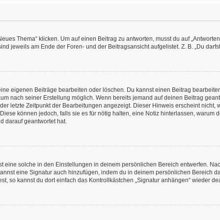
es Thema“ klicken. Um auf einen Beitrag zu antworten, musst du auf „Antworten“ kl
nd jeweils am Ende der Foren- und der Beitragsansicht aufgelistet. Z. B. „Du darfs
deine eigenen Beiträge bearbeiten oder löschen. Du kannst einen Beitrag bearbeit
itraum nach seiner Erstellung möglich. Wenn bereits jemand auf deinen Beitrag geant
 der letzte Zeitpunkt der Bearbeitungen angezeigt. Dieser Hinweis erscheint nicht
Diese können jedoch, falls sie es für nötig halten, eine Notiz hinterlassen, warum 
d darauf geantwortet hat.
 eine solche in den Einstellungen in deinem persönlichen Bereich entwerfen. Nachd
kannst eine Signatur auch hinzufügen, indem du in deinem persönlichen Bereich d
t, so kannst du dort einfach das Kontrollkästchen „Signatur anhängen“ wieder dea