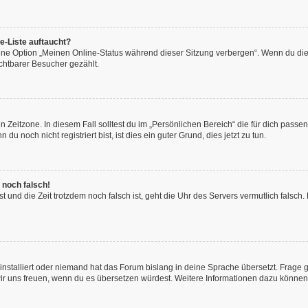
e-Liste auftaucht?
eine Option „Meinen Online-Status während dieser Sitzung verbergen“. Wenn du die
chtbarer Besucher gezählt.
 Zeitzone. In diesem Fall solltest du im „Persönlichen Bereich“ die für dich passend
 noch nicht registriert bist, ist dies ein guter Grund, dies jetzt zu tun.
 noch falsch!
hast und die Zeit trotzdem noch falsch ist, geht die Uhr des Servers vermutlich fals
installiert oder niemand hat das Forum bislang in deine Sprache übersetzt. Frage 
en wir uns freuen, wenn du es übersetzen würdest. Weitere Informationen dazu könne