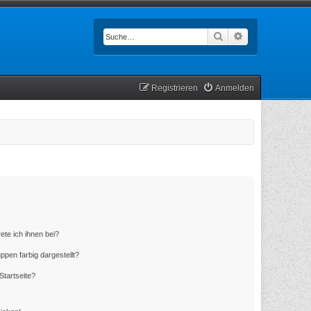
Suche
Erweiterte Such
Registrieren
Anmelden
ete ich ihnen bei?
en farbig dargestellt?
Startseite?