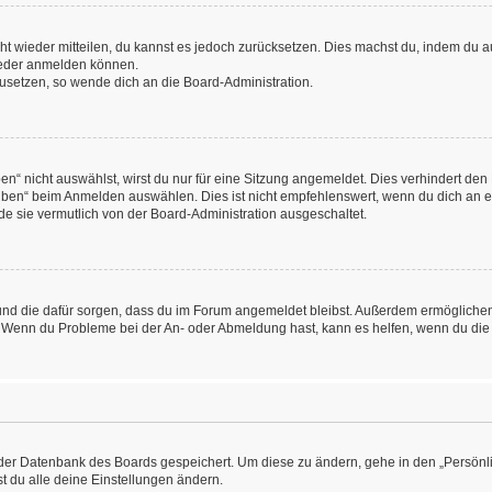
icht wieder mitteilen, du kannst es jedoch zurücksetzen. Dies machst du, indem du
wieder anmelden können.
kzusetzen, so wende dich an die Board-Administration.
“ nicht auswählst, wirst du nur für eine Sitzung angemeldet. Dies verhindert den
ben“ beim Anmelden auswählen. Dies ist nicht empfehlenswert, wenn du dich an ein
de sie vermutlich von der Board-Administration ausgeschaltet.
at und die dafür sorgen, dass du im Forum angemeldet bleibst. Außerdem ermögliche
n. Wenn du Probleme bei der An- oder Abmeldung hast, kann es helfen, wenn du die
n der Datenbank des Boards gespeichert. Um diese zu ändern, gehe in den „Persönli
t du alle deine Einstellungen ändern.