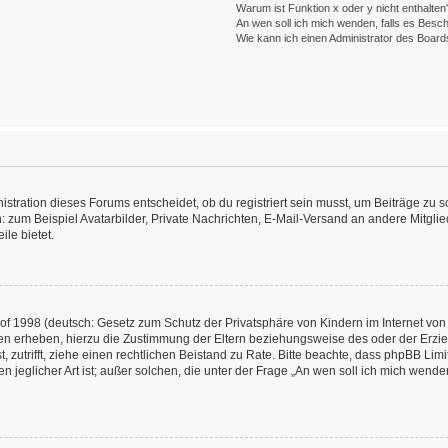
Warum ist Funktion x oder y nicht enthalten
An wen soll ich mich wenden, falls es Besc
Wie kann ich einen Administrator des Board
ration dieses Forums entscheidet, ob du registriert sein musst, um Beiträge zu schre
: zum Beispiel Avatarbilder, Private Nachrichten, E-Mail-Versand an andere Mitglied
ile bietet.
f 1998 (deutsch: Gesetz zum Schutz der Privatsphäre von Kindern im Internet von 
en erheben, hierzu die Zustimmung der Eltern beziehungsweise des oder der Erzieh
st, zutrifft, ziehe einen rechtlichen Beistand zu Rate. Bitte beachte, dass phpBB L
n jeglicher Art ist; außer solchen, die unter der Frage „An wen soll ich mich wend