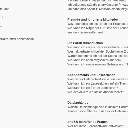
Ich kann keine Privaten Nachrichten versch
Ich bekomme ständig unerwünschte Private
ftaucht?
Ich habe eine Spam-E-Mail von einem Mitgli
ch!
Freunde und ignorierte Mitglieder
Wozu benötige ich die Listen der Freunde un
n?
Wie kann ich Mitglieder zur Liste der Freund
aus den Listen entfernen?
fordert, mich anzumelden.
Die Foren durchsuchen
Wie kann ich ein Forum oder mehrere For
Weshalb erhalte ich bei der Suche keine E
Warum bekomme ich bei der Suche eine lee
Wie kann ich nach Mitgliedern suchen?
Wie kann ich meine eigenen Beiträge und 
Abonnements und Lesezeichen
Was ist der Unterschied zwischen einem 
Wie kann ich ein Lesezeichen auf ein The
Wie kann ich ein Forum abonnieren?
Wie deaktiviere ich meine Abonnements?
Dateianhänge
Welche Dateianhänge sind in diesem Forum
Kann ich eine Übersicht all meiner Dateian
phpBB betreffende Fragen
Wer hat diese Forensoftware entwickelt?