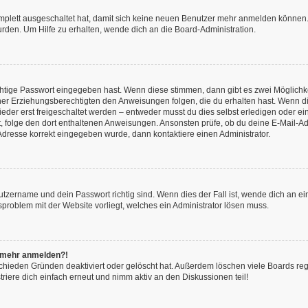
omplett ausgeschaltet hat, damit sich keine neuen Benutzer mehr anmelden können.
rden. Um Hilfe zu erhalten, wende dich an die Board-Administration.
chtige Passwort eingegeben hast. Wenn diese stimmen, dann gibt es zwei Möglich
iner Erziehungsberechtigten den Anweisungen folgen, die du erhalten hast. Wenn dies 
r erst freigeschaltet werden – entweder musst du dies selbst erledigen oder ein Ad
ast, folge den dort enthaltenen Anweisungen. Ansonsten prüfe, ob du deine E-Mail
l-Adresse korrekt eingegeben wurde, dann kontaktiere einen Administrator.
utzername und dein Passwort richtig sind. Wenn dies der Fall ist, wende dich an e
nsproblem mit der Website vorliegt, welches ein Administrator lösen muss.
ht mehr anmelden?!
chieden Gründen deaktiviert oder gelöscht hat. Außerdem löschen viele Boards rege
iere dich einfach erneut und nimm aktiv an den Diskussionen teil!