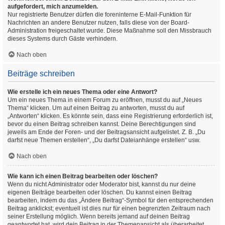
aufgefordert, mich anzumelden.
Nur registrierte Benutzer dürfen die foreninterne E-Mail-Funktion für
Nachrichten an andere Benutzer nutzen, falls diese von der Board-
Administration freigeschaltet wurde. Diese Maßnahme soll den Missbrauch
dieses Systems durch Gäste verhindern.
Nach oben
Beiträge schreiben
Wie erstelle ich ein neues Thema oder eine Antwort?
Um ein neues Thema in einem Forum zu eröffnen, musst du auf „Neues
Thema“ klicken. Um auf einen Beitrag zu antworten, musst du auf
„Antworten“ klicken. Es könnte sein, dass eine Registrierung erforderlich ist,
bevor du einen Beitrag schreiben kannst. Deine Berechtigungen sind
jeweils am Ende der Foren- und der Beitragsansicht aufgelistet. Z. B. „Du
darfst neue Themen erstellen“, „Du darfst Dateianhänge erstellen“ usw.
Nach oben
Wie kann ich einen Beitrag bearbeiten oder löschen?
Wenn du nicht Administrator oder Moderator bist, kannst du nur deine
eigenen Beiträge bearbeiten oder löschen. Du kannst einen Beitrag
bearbeiten, indem du das „Ändere Beitrag“-Symbol für den entsprechenden
Beitrag anklickst; eventuell ist dies nur für einen begrenzten Zeitraum nach
seiner Erstellung möglich. Wenn bereits jemand auf deinen Beitrag
geantwortet hat, wird dein Beitrag in der Themenansicht als überarbeitet