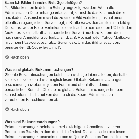
Kann ich Bilder in meine Beiträge einfügen?
Ja, Bilder können in deinem Beitrag angezeigt werden. Wenn die
Administration Dateianhänge erlaubt hat, kannst du das Bild auch direkt
hochladen. Ansonsten musst du zu einem Bild verlinken, das auf einem
öffentlich zugänglichen Server liegt, z. B. http://www.domain.tld/mein-bild.gif.
Du kannst weder Bilder verlinken, die sich auf deinem eigenen PC befinden
(außer es ist ein öffentlich zugänglicher Server), noch zu Bildern, die nur
nach einer Anmeldung verfügbar sind, z. B. Hotmail- oder Yahoo-Mailboxen,
mit einem Passwort geschützte Seiten usw. Um das Bild anzuzeigen,
benutze den BBCode-Tag „[img]“.
Nach oben
Was sind globale Bekanntmachungen?
Globale Bekanntmachungen beinhalten wichtige Informationen, deshalb
solltest du sie so bald wie möglich lesen. Globale Bekanntmachungen
erscheinen ganz oben in jedem Forum und ebenfalls in deinem
persönlichen Bereich. Ob du eine globale Bekanntmachung schreiben
kannst oder nicht, hängt von den durch die Board-Administration
vergebenen Berechtigungen ab.
Nach oben
Was sind Bekanntmachungen?
Bekanntmachungen beinhalten meist wichtige Informationen zu dem
Bereich des Boards, in dem du dich befindest. Du solltest sie stets lesen.
Bekanntmachungen erscheinen oben auf jeder Seite des Forums, in dem