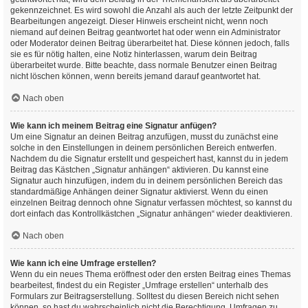
gekennzeichnet. Es wird sowohl die Anzahl als auch der letzte Zeitpunkt der
Bearbeitungen angezeigt. Dieser Hinweis erscheint nicht, wenn noch
niemand auf deinen Beitrag geantwortet hat oder wenn ein Administrator
oder Moderator deinen Beitrag überarbeitet hat. Diese können jedoch, falls
sie es für nötig halten, eine Notiz hinterlassen, warum dein Beitrag
überarbeitet wurde. Bitte beachte, dass normale Benutzer einen Beitrag
nicht löschen können, wenn bereits jemand darauf geantwortet hat.
Nach oben
Wie kann ich meinem Beitrag eine Signatur anfügen?
Um eine Signatur an deinen Beitrag anzufügen, musst du zunächst eine
solche in den Einstellungen in deinem persönlichen Bereich entwerfen.
Nachdem du die Signatur erstellt und gespeichert hast, kannst du in jedem
Beitrag das Kästchen „Signatur anhängen“ aktivieren. Du kannst eine
Signatur auch hinzufügen, indem du in deinem persönlichen Bereich das
standardmäßige Anhängen deiner Signatur aktivierst. Wenn du einen
einzelnen Beitrag dennoch ohne Signatur verfassen möchtest, so kannst du
dort einfach das Kontrollkästchen „Signatur anhängen“ wieder deaktivieren.
Nach oben
Wie kann ich eine Umfrage erstellen?
Wenn du ein neues Thema eröffnest oder den ersten Beitrag eines Themas
bearbeitest, findest du ein Register „Umfrage erstellen“ unterhalb des
Formulars zur Beitragserstellung. Solltest du diesen Bereich nicht sehen
können, so hast du wahrscheinlich nicht die Berechtigung, Umfragen zu