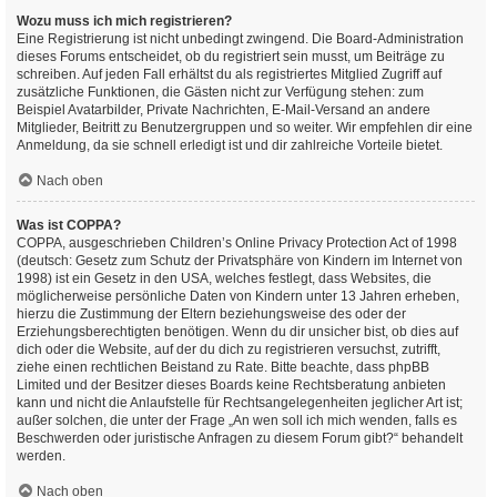
Wozu muss ich mich registrieren?
Eine Registrierung ist nicht unbedingt zwingend. Die Board-Administration
dieses Forums entscheidet, ob du registriert sein musst, um Beiträge zu
schreiben. Auf jeden Fall erhältst du als registriertes Mitglied Zugriff auf
zusätzliche Funktionen, die Gästen nicht zur Verfügung stehen: zum
Beispiel Avatarbilder, Private Nachrichten, E-Mail-Versand an andere
Mitglieder, Beitritt zu Benutzergruppen und so weiter. Wir empfehlen dir eine
Anmeldung, da sie schnell erledigt ist und dir zahlreiche Vorteile bietet.
Nach oben
Was ist COPPA?
COPPA, ausgeschrieben Children’s Online Privacy Protection Act of 1998
(deutsch: Gesetz zum Schutz der Privatsphäre von Kindern im Internet von
1998) ist ein Gesetz in den USA, welches festlegt, dass Websites, die
möglicherweise persönliche Daten von Kindern unter 13 Jahren erheben,
hierzu die Zustimmung der Eltern beziehungsweise des oder der
Erziehungsberechtigten benötigen. Wenn du dir unsicher bist, ob dies auf
dich oder die Website, auf der du dich zu registrieren versuchst, zutrifft,
ziehe einen rechtlichen Beistand zu Rate. Bitte beachte, dass phpBB
Limited und der Besitzer dieses Boards keine Rechtsberatung anbieten
kann und nicht die Anlaufstelle für Rechtsangelegenheiten jeglicher Art ist;
außer solchen, die unter der Frage „An wen soll ich mich wenden, falls es
Beschwerden oder juristische Anfragen zu diesem Forum gibt?“ behandelt
werden.
Nach oben