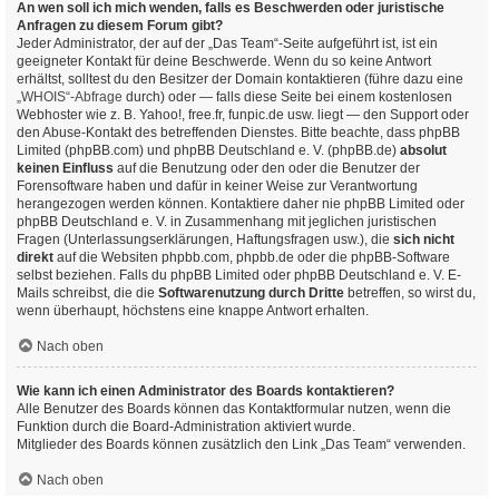
An wen soll ich mich wenden, falls es Beschwerden oder juristische
Anfragen zu diesem Forum gibt?
Jeder Administrator, der auf der „Das Team“-Seite aufgeführt ist, ist ein
geeigneter Kontakt für deine Beschwerde. Wenn du so keine Antwort
erhältst, solltest du den Besitzer der Domain kontaktieren (führe dazu eine
„WHOIS“-Abfrage
durch) oder — falls diese Seite bei einem kostenlosen
Webhoster wie z. B. Yahoo!, free.fr, funpic.de usw. liegt — den Support oder
den Abuse-Kontakt des betreffenden Dienstes. Bitte beachte, dass phpBB
Limited (phpBB.com) und phpBB Deutschland e. V. (phpBB.de)
absolut
keinen Einfluss
auf die Benutzung oder den oder die Benutzer der
Forensoftware haben und dafür in keiner Weise zur Verantwortung
herangezogen werden können. Kontaktiere daher nie phpBB Limited oder
phpBB Deutschland e. V. in Zusammenhang mit jeglichen juristischen
Fragen (Unterlassungserklärungen, Haftungsfragen usw.), die
sich nicht
direkt
auf die Websiten phpbb.com, phpbb.de oder die phpBB-Software
selbst beziehen. Falls du phpBB Limited oder phpBB Deutschland e. V. E-
Mails schreibst, die die
Softwarenutzung durch Dritte
betreffen, so wirst du,
wenn überhaupt, höchstens eine knappe Antwort erhalten.
Nach oben
Wie kann ich einen Administrator des Boards kontaktieren?
Alle Benutzer des Boards können das Kontaktformular nutzen, wenn die
Funktion durch die Board-Administration aktiviert wurde.
Mitglieder des Boards können zusätzlich den Link „Das Team“ verwenden.
Nach oben