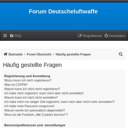
Forum Deutscheluftwaffe
FAQ
Registrieren
Anmelden
S
Startseite
Foren-Übersicht
Häufig gestellte Fragen
u
Häufig gestellte Fragen
c
h
Registrierung und Anmeldung
Wozu muss ich mich registrieren?
e
Was ist COPPA?
Warum kann ich mich nicht registrieren?
Ich habe mich registriert, kann mich aber nicht anmelden!
Warum kann ich mich nicht anmelden?
Ich habe mich vor einiger Zeit registriert, kann mich aber nicht mehr anmelden?!
Ich habe mein Passwort vergessen!
Warum werde ich automatisch abgemeldet?
Wozu ist die Funktion „Alle Cookies löschen“?
Benutzerpräferenzen und -einstellungen