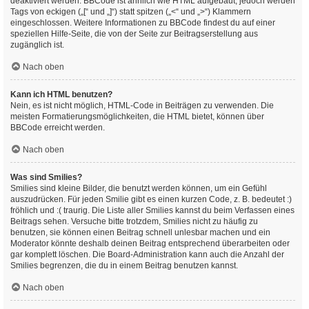
deaktiviert werden. BBCode ist ähnlich wie HTML aufgebaut, jedoch werden
Tags von eckigen („[“ und „]“) statt spitzen („<“ und „>“) Klammern
eingeschlossen. Weitere Informationen zu BBCode findest du auf einer
speziellen Hilfe-Seite, die von der Seite zur Beitragserstellung aus
zugänglich ist.
Nach oben
Kann ich HTML benutzen?
Nein, es ist nicht möglich, HTML-Code in Beiträgen zu verwenden. Die
meisten Formatierungsmöglichkeiten, die HTML bietet, können über
BBCode erreicht werden.
Nach oben
Was sind Smilies?
Smilies sind kleine Bilder, die benutzt werden können, um ein Gefühl
auszudrücken. Für jeden Smilie gibt es einen kurzen Code, z. B. bedeutet :)
fröhlich und :( traurig. Die Liste aller Smilies kannst du beim Verfassen eines
Beitrags sehen. Versuche bitte trotzdem, Smilies nicht zu häufig zu
benutzen, sie können einen Beitrag schnell unlesbar machen und ein
Moderator könnte deshalb deinen Beitrag entsprechend überarbeiten oder
gar komplett löschen. Die Board-Administration kann auch die Anzahl der
Smilies begrenzen, die du in einem Beitrag benutzen kannst.
Nach oben