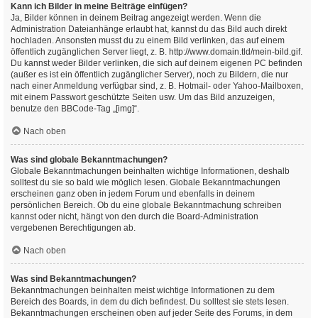
Kann ich Bilder in meine Beiträge einfügen?
Ja, Bilder können in deinem Beitrag angezeigt werden. Wenn die
Administration Dateianhänge erlaubt hat, kannst du das Bild auch direkt
hochladen. Ansonsten musst du zu einem Bild verlinken, das auf einem
öffentlich zugänglichen Server liegt, z. B. http://www.domain.tld/mein-bild.gif.
Du kannst weder Bilder verlinken, die sich auf deinem eigenen PC befinden
(außer es ist ein öffentlich zugänglicher Server), noch zu Bildern, die nur
nach einer Anmeldung verfügbar sind, z. B. Hotmail- oder Yahoo-Mailboxen,
mit einem Passwort geschützte Seiten usw. Um das Bild anzuzeigen,
benutze den BBCode-Tag „[img]“.
Nach oben
Was sind globale Bekanntmachungen?
Globale Bekanntmachungen beinhalten wichtige Informationen, deshalb
solltest du sie so bald wie möglich lesen. Globale Bekanntmachungen
erscheinen ganz oben in jedem Forum und ebenfalls in deinem
persönlichen Bereich. Ob du eine globale Bekanntmachung schreiben
kannst oder nicht, hängt von den durch die Board-Administration
vergebenen Berechtigungen ab.
Nach oben
Was sind Bekanntmachungen?
Bekanntmachungen beinhalten meist wichtige Informationen zu dem
Bereich des Boards, in dem du dich befindest. Du solltest sie stets lesen.
Bekanntmachungen erscheinen oben auf jeder Seite des Forums, in dem