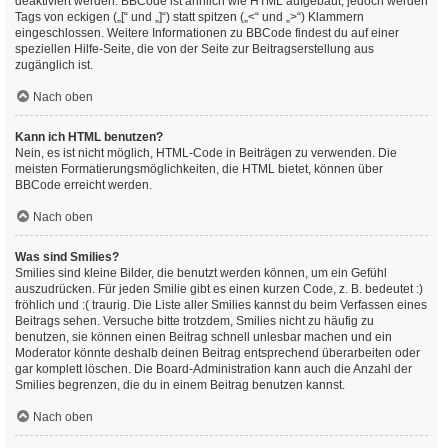
deaktiviert werden. BBCode ist ähnlich wie HTML aufgebaut, jedoch werden
Tags von eckigen („[“ und „]“) statt spitzen („<“ und „>“) Klammern
eingeschlossen. Weitere Informationen zu BBCode findest du auf einer
speziellen Hilfe-Seite, die von der Seite zur Beitragserstellung aus
zugänglich ist.
Nach oben
Kann ich HTML benutzen?
Nein, es ist nicht möglich, HTML-Code in Beiträgen zu verwenden. Die
meisten Formatierungsmöglichkeiten, die HTML bietet, können über
BBCode erreicht werden.
Nach oben
Was sind Smilies?
Smilies sind kleine Bilder, die benutzt werden können, um ein Gefühl
auszudrücken. Für jeden Smilie gibt es einen kurzen Code, z. B. bedeutet :)
fröhlich und :( traurig. Die Liste aller Smilies kannst du beim Verfassen eines
Beitrags sehen. Versuche bitte trotzdem, Smilies nicht zu häufig zu
benutzen, sie können einen Beitrag schnell unlesbar machen und ein
Moderator könnte deshalb deinen Beitrag entsprechend überarbeiten oder
gar komplett löschen. Die Board-Administration kann auch die Anzahl der
Smilies begrenzen, die du in einem Beitrag benutzen kannst.
Nach oben