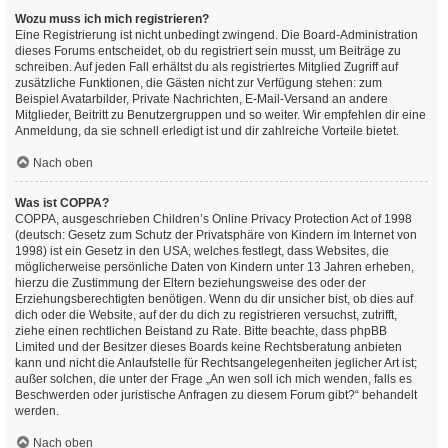
Wozu muss ich mich registrieren?
Eine Registrierung ist nicht unbedingt zwingend. Die Board-Administration
dieses Forums entscheidet, ob du registriert sein musst, um Beiträge zu
schreiben. Auf jeden Fall erhältst du als registriertes Mitglied Zugriff auf
zusätzliche Funktionen, die Gästen nicht zur Verfügung stehen: zum
Beispiel Avatarbilder, Private Nachrichten, E-Mail-Versand an andere
Mitglieder, Beitritt zu Benutzergruppen und so weiter. Wir empfehlen dir eine
Anmeldung, da sie schnell erledigt ist und dir zahlreiche Vorteile bietet.
Nach oben
Was ist COPPA?
COPPA, ausgeschrieben Children’s Online Privacy Protection Act of 1998
(deutsch: Gesetz zum Schutz der Privatsphäre von Kindern im Internet von
1998) ist ein Gesetz in den USA, welches festlegt, dass Websites, die
möglicherweise persönliche Daten von Kindern unter 13 Jahren erheben,
hierzu die Zustimmung der Eltern beziehungsweise des oder der
Erziehungsberechtigten benötigen. Wenn du dir unsicher bist, ob dies auf
dich oder die Website, auf der du dich zu registrieren versuchst, zutrifft,
ziehe einen rechtlichen Beistand zu Rate. Bitte beachte, dass phpBB
Limited und der Besitzer dieses Boards keine Rechtsberatung anbieten
kann und nicht die Anlaufstelle für Rechtsangelegenheiten jeglicher Art ist;
außer solchen, die unter der Frage „An wen soll ich mich wenden, falls es
Beschwerden oder juristische Anfragen zu diesem Forum gibt?“ behandelt
werden.
Nach oben