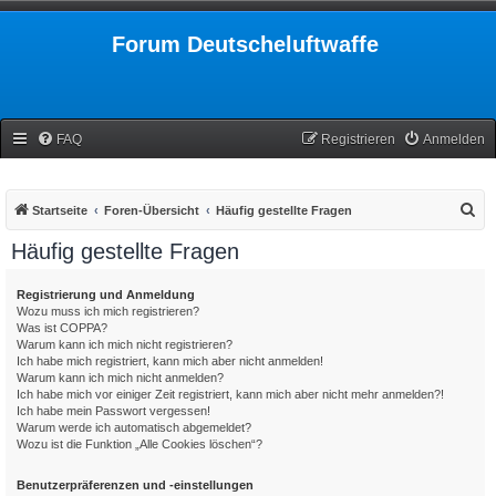
Forum Deutscheluftwaffe
FAQ
Registrieren
Anmelden
S
Startseite
Foren-Übersicht
Häufig gestellte Fragen
u
Häufig gestellte Fragen
c
h
Registrierung und Anmeldung
Wozu muss ich mich registrieren?
e
Was ist COPPA?
Warum kann ich mich nicht registrieren?
Ich habe mich registriert, kann mich aber nicht anmelden!
Warum kann ich mich nicht anmelden?
Ich habe mich vor einiger Zeit registriert, kann mich aber nicht mehr anmelden?!
Ich habe mein Passwort vergessen!
Warum werde ich automatisch abgemeldet?
Wozu ist die Funktion „Alle Cookies löschen“?
Benutzerpräferenzen und -einstellungen