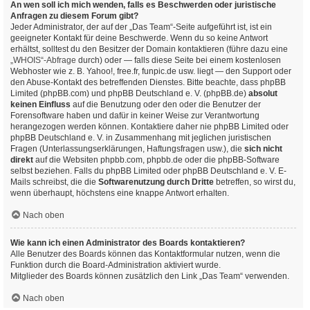
An wen soll ich mich wenden, falls es Beschwerden oder juristische
Anfragen zu diesem Forum gibt?
Jeder Administrator, der auf der „Das Team“-Seite aufgeführt ist, ist ein
geeigneter Kontakt für deine Beschwerde. Wenn du so keine Antwort
erhältst, solltest du den Besitzer der Domain kontaktieren (führe dazu eine
„WHOIS“-Abfrage
durch) oder — falls diese Seite bei einem kostenlosen
Webhoster wie z. B. Yahoo!, free.fr, funpic.de usw. liegt — den Support oder
den Abuse-Kontakt des betreffenden Dienstes. Bitte beachte, dass phpBB
Limited (phpBB.com) und phpBB Deutschland e. V. (phpBB.de)
absolut
keinen Einfluss
auf die Benutzung oder den oder die Benutzer der
Forensoftware haben und dafür in keiner Weise zur Verantwortung
herangezogen werden können. Kontaktiere daher nie phpBB Limited oder
phpBB Deutschland e. V. in Zusammenhang mit jeglichen juristischen
Fragen (Unterlassungserklärungen, Haftungsfragen usw.), die
sich nicht
direkt
auf die Websiten phpbb.com, phpbb.de oder die phpBB-Software
selbst beziehen. Falls du phpBB Limited oder phpBB Deutschland e. V. E-
Mails schreibst, die die
Softwarenutzung durch Dritte
betreffen, so wirst du,
wenn überhaupt, höchstens eine knappe Antwort erhalten.
Nach oben
Wie kann ich einen Administrator des Boards kontaktieren?
Alle Benutzer des Boards können das Kontaktformular nutzen, wenn die
Funktion durch die Board-Administration aktiviert wurde.
Mitglieder des Boards können zusätzlich den Link „Das Team“ verwenden.
Nach oben