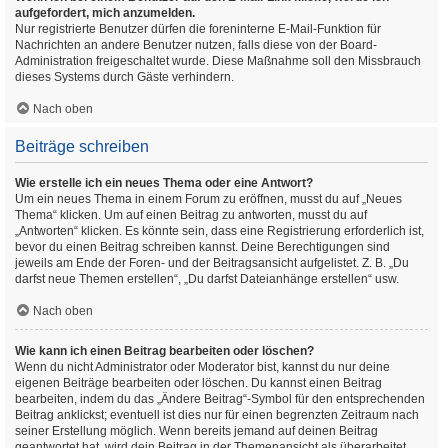
aufgefordert, mich anzumelden.
Nur registrierte Benutzer dürfen die foreninterne E-Mail-Funktion für
Nachrichten an andere Benutzer nutzen, falls diese von der Board-
Administration freigeschaltet wurde. Diese Maßnahme soll den Missbrauch
dieses Systems durch Gäste verhindern.
Nach oben
Beiträge schreiben
Wie erstelle ich ein neues Thema oder eine Antwort?
Um ein neues Thema in einem Forum zu eröffnen, musst du auf „Neues
Thema“ klicken. Um auf einen Beitrag zu antworten, musst du auf
„Antworten“ klicken. Es könnte sein, dass eine Registrierung erforderlich ist,
bevor du einen Beitrag schreiben kannst. Deine Berechtigungen sind
jeweils am Ende der Foren- und der Beitragsansicht aufgelistet. Z. B. „Du
darfst neue Themen erstellen“, „Du darfst Dateianhänge erstellen“ usw.
Nach oben
Wie kann ich einen Beitrag bearbeiten oder löschen?
Wenn du nicht Administrator oder Moderator bist, kannst du nur deine
eigenen Beiträge bearbeiten oder löschen. Du kannst einen Beitrag
bearbeiten, indem du das „Ändere Beitrag“-Symbol für den entsprechenden
Beitrag anklickst; eventuell ist dies nur für einen begrenzten Zeitraum nach
seiner Erstellung möglich. Wenn bereits jemand auf deinen Beitrag
geantwortet hat, wird dein Beitrag in der Themenansicht als überarbeitet