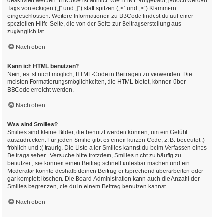
deaktiviert werden. BBCode ist ähnlich wie HTML aufgebaut, jedoch werden
Tags von eckigen („[“ und „]“) statt spitzen („<“ und „>“) Klammern
eingeschlossen. Weitere Informationen zu BBCode findest du auf einer
speziellen Hilfe-Seite, die von der Seite zur Beitragserstellung aus
zugänglich ist.
Nach oben
Kann ich HTML benutzen?
Nein, es ist nicht möglich, HTML-Code in Beiträgen zu verwenden. Die
meisten Formatierungsmöglichkeiten, die HTML bietet, können über
BBCode erreicht werden.
Nach oben
Was sind Smilies?
Smilies sind kleine Bilder, die benutzt werden können, um ein Gefühl
auszudrücken. Für jeden Smilie gibt es einen kurzen Code, z. B. bedeutet :)
fröhlich und :( traurig. Die Liste aller Smilies kannst du beim Verfassen eines
Beitrags sehen. Versuche bitte trotzdem, Smilies nicht zu häufig zu
benutzen, sie können einen Beitrag schnell unlesbar machen und ein
Moderator könnte deshalb deinen Beitrag entsprechend überarbeiten oder
gar komplett löschen. Die Board-Administration kann auch die Anzahl der
Smilies begrenzen, die du in einem Beitrag benutzen kannst.
Nach oben