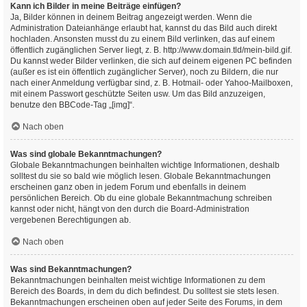
Kann ich Bilder in meine Beiträge einfügen?
Ja, Bilder können in deinem Beitrag angezeigt werden. Wenn die
Administration Dateianhänge erlaubt hat, kannst du das Bild auch direkt
hochladen. Ansonsten musst du zu einem Bild verlinken, das auf einem
öffentlich zugänglichen Server liegt, z. B. http://www.domain.tld/mein-bild.gif.
Du kannst weder Bilder verlinken, die sich auf deinem eigenen PC befinden
(außer es ist ein öffentlich zugänglicher Server), noch zu Bildern, die nur
nach einer Anmeldung verfügbar sind, z. B. Hotmail- oder Yahoo-Mailboxen,
mit einem Passwort geschützte Seiten usw. Um das Bild anzuzeigen,
benutze den BBCode-Tag „[img]“.
Nach oben
Was sind globale Bekanntmachungen?
Globale Bekanntmachungen beinhalten wichtige Informationen, deshalb
solltest du sie so bald wie möglich lesen. Globale Bekanntmachungen
erscheinen ganz oben in jedem Forum und ebenfalls in deinem
persönlichen Bereich. Ob du eine globale Bekanntmachung schreiben
kannst oder nicht, hängt von den durch die Board-Administration
vergebenen Berechtigungen ab.
Nach oben
Was sind Bekanntmachungen?
Bekanntmachungen beinhalten meist wichtige Informationen zu dem
Bereich des Boards, in dem du dich befindest. Du solltest sie stets lesen.
Bekanntmachungen erscheinen oben auf jeder Seite des Forums, in dem