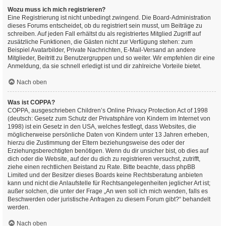
Wozu muss ich mich registrieren?
Eine Registrierung ist nicht unbedingt zwingend. Die Board-Administration
dieses Forums entscheidet, ob du registriert sein musst, um Beiträge zu
schreiben. Auf jeden Fall erhältst du als registriertes Mitglied Zugriff auf
zusätzliche Funktionen, die Gästen nicht zur Verfügung stehen: zum
Beispiel Avatarbilder, Private Nachrichten, E-Mail-Versand an andere
Mitglieder, Beitritt zu Benutzergruppen und so weiter. Wir empfehlen dir eine
Anmeldung, da sie schnell erledigt ist und dir zahlreiche Vorteile bietet.
Nach oben
Was ist COPPA?
COPPA, ausgeschrieben Children’s Online Privacy Protection Act of 1998
(deutsch: Gesetz zum Schutz der Privatsphäre von Kindern im Internet von
1998) ist ein Gesetz in den USA, welches festlegt, dass Websites, die
möglicherweise persönliche Daten von Kindern unter 13 Jahren erheben,
hierzu die Zustimmung der Eltern beziehungsweise des oder der
Erziehungsberechtigten benötigen. Wenn du dir unsicher bist, ob dies auf
dich oder die Website, auf der du dich zu registrieren versuchst, zutrifft,
ziehe einen rechtlichen Beistand zu Rate. Bitte beachte, dass phpBB
Limited und der Besitzer dieses Boards keine Rechtsberatung anbieten
kann und nicht die Anlaufstelle für Rechtsangelegenheiten jeglicher Art ist;
außer solchen, die unter der Frage „An wen soll ich mich wenden, falls es
Beschwerden oder juristische Anfragen zu diesem Forum gibt?“ behandelt
werden.
Nach oben