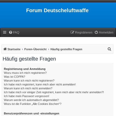
Forum Deutscheluftwaffe
FAQ
Registrieren
Anmelden
S
Startseite
Foren-Übersicht
Häufig gestellte Fragen
u
Häufig gestellte Fragen
c
h
Registrierung und Anmeldung
Wozu muss ich mich registrieren?
e
Was ist COPPA?
Warum kann ich mich nicht registrieren?
Ich habe mich registriert, kann mich aber nicht anmelden!
Warum kann ich mich nicht anmelden?
Ich habe mich vor einiger Zeit registriert, kann mich aber nicht mehr anmelden?!
Ich habe mein Passwort vergessen!
Warum werde ich automatisch abgemeldet?
Wozu ist die Funktion „Alle Cookies löschen“?
Benutzerpräferenzen und -einstellungen