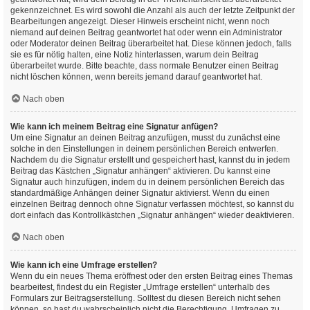
gekennzeichnet. Es wird sowohl die Anzahl als auch der letzte Zeitpunkt der
Bearbeitungen angezeigt. Dieser Hinweis erscheint nicht, wenn noch
niemand auf deinen Beitrag geantwortet hat oder wenn ein Administrator
oder Moderator deinen Beitrag überarbeitet hat. Diese können jedoch, falls
sie es für nötig halten, eine Notiz hinterlassen, warum dein Beitrag
überarbeitet wurde. Bitte beachte, dass normale Benutzer einen Beitrag
nicht löschen können, wenn bereits jemand darauf geantwortet hat.
Nach oben
Wie kann ich meinem Beitrag eine Signatur anfügen?
Um eine Signatur an deinen Beitrag anzufügen, musst du zunächst eine
solche in den Einstellungen in deinem persönlichen Bereich entwerfen.
Nachdem du die Signatur erstellt und gespeichert hast, kannst du in jedem
Beitrag das Kästchen „Signatur anhängen“ aktivieren. Du kannst eine
Signatur auch hinzufügen, indem du in deinem persönlichen Bereich das
standardmäßige Anhängen deiner Signatur aktivierst. Wenn du einen
einzelnen Beitrag dennoch ohne Signatur verfassen möchtest, so kannst du
dort einfach das Kontrollkästchen „Signatur anhängen“ wieder deaktivieren.
Nach oben
Wie kann ich eine Umfrage erstellen?
Wenn du ein neues Thema eröffnest oder den ersten Beitrag eines Themas
bearbeitest, findest du ein Register „Umfrage erstellen“ unterhalb des
Formulars zur Beitragserstellung. Solltest du diesen Bereich nicht sehen
können, so hast du wahrscheinlich nicht die Berechtigung, Umfragen zu