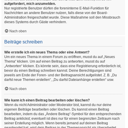
aufgefordert, mich anzumelden.
Nur registrierte Benutzer dürfen die foreninterne E-Mail-Funktion für
Nachrichten an andere Benutzer nutzen, falls diese von der Board-
Administration freigeschaltet wurde. Diese Maßnahme soll den Missbrauch
dieses Systems durch Gäste verhindern.
Nach oben
Beiträge schreiben
Wie erstelle ich ein neues Thema oder eine Antwort?
Um ein neues Thema in einem Forum zu eröffnen, musst du auf „Neues
Thema“ klicken. Um auf einen Beitrag zu antworten, musst du auf
„Antworten“ klicken. Es könnte sein, dass eine Registrierung erforderlich ist,
bevor du einen Beitrag schreiben kannst. Deine Berechtigungen sind
jeweils am Ende der Foren- und der Beitragsansicht aufgelistet. Z. B. „Du
darfst neue Themen erstellen“, „Du darfst Dateianhänge erstellen“ usw.
Nach oben
Wie kann ich einen Beitrag bearbeiten oder löschen?
Wenn du nicht Administrator oder Moderator bist, kannst du nur deine
eigenen Beiträge bearbeiten oder löschen. Du kannst einen Beitrag
bearbeiten, indem du das „Ändere Beitrag“-Symbol für den entsprechenden
Beitrag anklickst; eventuell ist dies nur für einen begrenzten Zeitraum nach
seiner Erstellung möglich. Wenn bereits jemand auf deinen Beitrag
geantwortet hat, wird dein Beitrag in der Themenansicht als überarbeitet