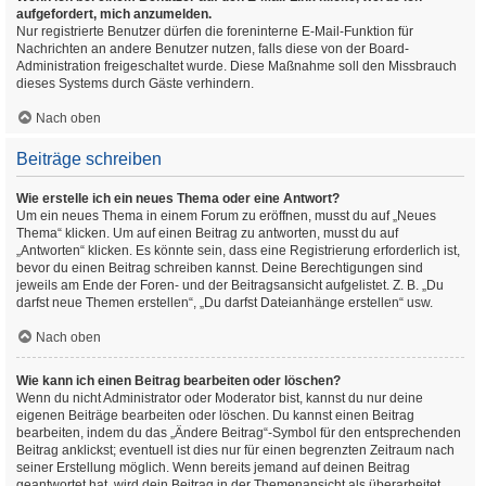
aufgefordert, mich anzumelden.
Nur registrierte Benutzer dürfen die foreninterne E-Mail-Funktion für
Nachrichten an andere Benutzer nutzen, falls diese von der Board-
Administration freigeschaltet wurde. Diese Maßnahme soll den Missbrauch
dieses Systems durch Gäste verhindern.
Nach oben
Beiträge schreiben
Wie erstelle ich ein neues Thema oder eine Antwort?
Um ein neues Thema in einem Forum zu eröffnen, musst du auf „Neues
Thema“ klicken. Um auf einen Beitrag zu antworten, musst du auf
„Antworten“ klicken. Es könnte sein, dass eine Registrierung erforderlich ist,
bevor du einen Beitrag schreiben kannst. Deine Berechtigungen sind
jeweils am Ende der Foren- und der Beitragsansicht aufgelistet. Z. B. „Du
darfst neue Themen erstellen“, „Du darfst Dateianhänge erstellen“ usw.
Nach oben
Wie kann ich einen Beitrag bearbeiten oder löschen?
Wenn du nicht Administrator oder Moderator bist, kannst du nur deine
eigenen Beiträge bearbeiten oder löschen. Du kannst einen Beitrag
bearbeiten, indem du das „Ändere Beitrag“-Symbol für den entsprechenden
Beitrag anklickst; eventuell ist dies nur für einen begrenzten Zeitraum nach
seiner Erstellung möglich. Wenn bereits jemand auf deinen Beitrag
geantwortet hat, wird dein Beitrag in der Themenansicht als überarbeitet