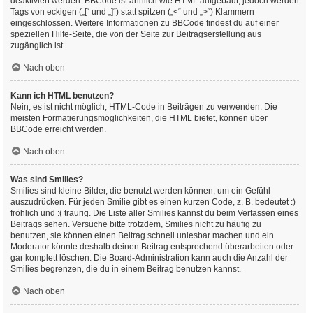
deaktiviert werden. BBCode ist ähnlich wie HTML aufgebaut, jedoch werden
Tags von eckigen („[“ und „]“) statt spitzen („<“ und „>“) Klammern
eingeschlossen. Weitere Informationen zu BBCode findest du auf einer
speziellen Hilfe-Seite, die von der Seite zur Beitragserstellung aus
zugänglich ist.
Nach oben
Kann ich HTML benutzen?
Nein, es ist nicht möglich, HTML-Code in Beiträgen zu verwenden. Die
meisten Formatierungsmöglichkeiten, die HTML bietet, können über
BBCode erreicht werden.
Nach oben
Was sind Smilies?
Smilies sind kleine Bilder, die benutzt werden können, um ein Gefühl
auszudrücken. Für jeden Smilie gibt es einen kurzen Code, z. B. bedeutet :)
fröhlich und :( traurig. Die Liste aller Smilies kannst du beim Verfassen eines
Beitrags sehen. Versuche bitte trotzdem, Smilies nicht zu häufig zu
benutzen, sie können einen Beitrag schnell unlesbar machen und ein
Moderator könnte deshalb deinen Beitrag entsprechend überarbeiten oder
gar komplett löschen. Die Board-Administration kann auch die Anzahl der
Smilies begrenzen, die du in einem Beitrag benutzen kannst.
Nach oben