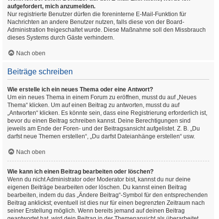
aufgefordert, mich anzumelden.
Nur registrierte Benutzer dürfen die foreninterne E-Mail-Funktion für
Nachrichten an andere Benutzer nutzen, falls diese von der Board-
Administration freigeschaltet wurde. Diese Maßnahme soll den Missbrauch
dieses Systems durch Gäste verhindern.
Nach oben
Beiträge schreiben
Wie erstelle ich ein neues Thema oder eine Antwort?
Um ein neues Thema in einem Forum zu eröffnen, musst du auf „Neues
Thema“ klicken. Um auf einen Beitrag zu antworten, musst du auf
„Antworten“ klicken. Es könnte sein, dass eine Registrierung erforderlich ist,
bevor du einen Beitrag schreiben kannst. Deine Berechtigungen sind
jeweils am Ende der Foren- und der Beitragsansicht aufgelistet. Z. B. „Du
darfst neue Themen erstellen“, „Du darfst Dateianhänge erstellen“ usw.
Nach oben
Wie kann ich einen Beitrag bearbeiten oder löschen?
Wenn du nicht Administrator oder Moderator bist, kannst du nur deine
eigenen Beiträge bearbeiten oder löschen. Du kannst einen Beitrag
bearbeiten, indem du das „Ändere Beitrag“-Symbol für den entsprechenden
Beitrag anklickst; eventuell ist dies nur für einen begrenzten Zeitraum nach
seiner Erstellung möglich. Wenn bereits jemand auf deinen Beitrag
geantwortet hat, wird dein Beitrag in der Themenansicht als überarbeitet