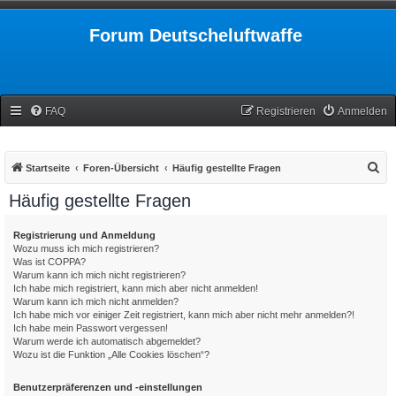
Forum Deutscheluftwaffe
FAQ
Registrieren
Anmelden
S
Startseite
Foren-Übersicht
Häufig gestellte Fragen
u
Häufig gestellte Fragen
c
h
Registrierung und Anmeldung
Wozu muss ich mich registrieren?
e
Was ist COPPA?
Warum kann ich mich nicht registrieren?
Ich habe mich registriert, kann mich aber nicht anmelden!
Warum kann ich mich nicht anmelden?
Ich habe mich vor einiger Zeit registriert, kann mich aber nicht mehr anmelden?!
Ich habe mein Passwort vergessen!
Warum werde ich automatisch abgemeldet?
Wozu ist die Funktion „Alle Cookies löschen“?
Benutzerpräferenzen und -einstellungen