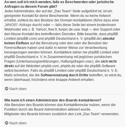
An wen soll ich mich wenden, falls es Beschwerden oder juristische
Anfragen zu diesem Forum gibt?
Jeder Administrator, der auf der „Das Team“-Seite aufgeführt ist, ist ein
geeigneter Kontakt für deine Beschwerde. Wenn du so keine Antwort
erhältst, solltest du den Besitzer der Domain kontaktieren (führe dazu eine
„WHOIS“-Abfrage
durch) oder — falls diese Seite bei einem kostenlosen
Webhoster wie z. B. Yahoo!, free.fr, funpic.de usw. liegt — den Support oder
den Abuse-Kontakt des betreffenden Dienstes. Bitte beachte, dass phpBB
Limited (phpBB.com) und phpBB Deutschland e. V. (phpBB.de)
absolut
keinen Einfluss
auf die Benutzung oder den oder die Benutzer der
Forensoftware haben und dafür in keiner Weise zur Verantwortung
herangezogen werden können. Kontaktiere daher nie phpBB Limited oder
phpBB Deutschland e. V. in Zusammenhang mit jeglichen juristischen
Fragen (Unterlassungserklärungen, Haftungsfragen usw.), die
sich nicht
direkt
auf die Websiten phpbb.com, phpbb.de oder die phpBB-Software
selbst beziehen. Falls du phpBB Limited oder phpBB Deutschland e. V. E-
Mails schreibst, die die
Softwarenutzung durch Dritte
betreffen, so wirst du,
wenn überhaupt, höchstens eine knappe Antwort erhalten.
Nach oben
Wie kann ich einen Administrator des Boards kontaktieren?
Alle Benutzer des Boards können das Kontaktformular nutzen, wenn die
Funktion durch die Board-Administration aktiviert wurde.
Mitglieder des Boards können zusätzlich den Link „Das Team“ verwenden.
Nach oben