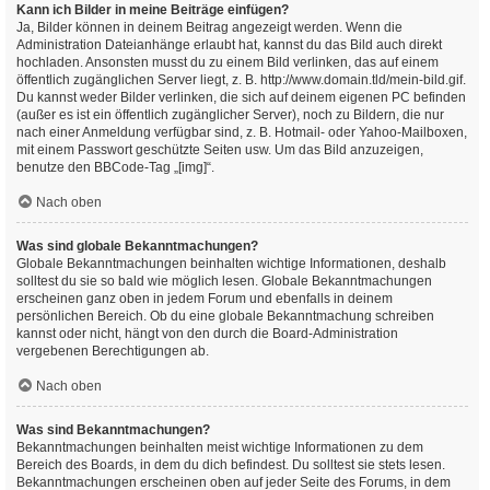
Kann ich Bilder in meine Beiträge einfügen?
Ja, Bilder können in deinem Beitrag angezeigt werden. Wenn die
Administration Dateianhänge erlaubt hat, kannst du das Bild auch direkt
hochladen. Ansonsten musst du zu einem Bild verlinken, das auf einem
öffentlich zugänglichen Server liegt, z. B. http://www.domain.tld/mein-bild.gif.
Du kannst weder Bilder verlinken, die sich auf deinem eigenen PC befinden
(außer es ist ein öffentlich zugänglicher Server), noch zu Bildern, die nur
nach einer Anmeldung verfügbar sind, z. B. Hotmail- oder Yahoo-Mailboxen,
mit einem Passwort geschützte Seiten usw. Um das Bild anzuzeigen,
benutze den BBCode-Tag „[img]“.
Nach oben
Was sind globale Bekanntmachungen?
Globale Bekanntmachungen beinhalten wichtige Informationen, deshalb
solltest du sie so bald wie möglich lesen. Globale Bekanntmachungen
erscheinen ganz oben in jedem Forum und ebenfalls in deinem
persönlichen Bereich. Ob du eine globale Bekanntmachung schreiben
kannst oder nicht, hängt von den durch die Board-Administration
vergebenen Berechtigungen ab.
Nach oben
Was sind Bekanntmachungen?
Bekanntmachungen beinhalten meist wichtige Informationen zu dem
Bereich des Boards, in dem du dich befindest. Du solltest sie stets lesen.
Bekanntmachungen erscheinen oben auf jeder Seite des Forums, in dem