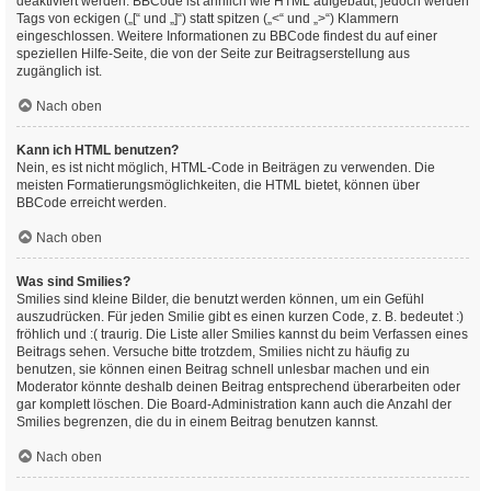
deaktiviert werden. BBCode ist ähnlich wie HTML aufgebaut, jedoch werden
Tags von eckigen („[“ und „]“) statt spitzen („<“ und „>“) Klammern
eingeschlossen. Weitere Informationen zu BBCode findest du auf einer
speziellen Hilfe-Seite, die von der Seite zur Beitragserstellung aus
zugänglich ist.
Nach oben
Kann ich HTML benutzen?
Nein, es ist nicht möglich, HTML-Code in Beiträgen zu verwenden. Die
meisten Formatierungsmöglichkeiten, die HTML bietet, können über
BBCode erreicht werden.
Nach oben
Was sind Smilies?
Smilies sind kleine Bilder, die benutzt werden können, um ein Gefühl
auszudrücken. Für jeden Smilie gibt es einen kurzen Code, z. B. bedeutet :)
fröhlich und :( traurig. Die Liste aller Smilies kannst du beim Verfassen eines
Beitrags sehen. Versuche bitte trotzdem, Smilies nicht zu häufig zu
benutzen, sie können einen Beitrag schnell unlesbar machen und ein
Moderator könnte deshalb deinen Beitrag entsprechend überarbeiten oder
gar komplett löschen. Die Board-Administration kann auch die Anzahl der
Smilies begrenzen, die du in einem Beitrag benutzen kannst.
Nach oben