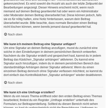
gekennzeichnet. Es wird sowohl die Anzahl als auch der letzte Zeitpunkt der
Bearbeitungen angezeigt. Dieser Hinweis erscheint nicht, wenn noch
niemand auf deinen Beitrag geantwortet hat oder wenn ein Administrator
oder Moderator deinen Beitrag überarbeitet hat. Diese können jedoch, falls
sie es für nötig halten, eine Notiz hinterlassen, warum dein Beitrag
überarbeitet wurde. Bitte beachte, dass normale Benutzer einen Beitrag
nicht löschen können, wenn bereits jemand darauf geantwortet hat.
Nach oben
Wie kann ich meinem Beitrag eine Signatur anfügen?
Um eine Signatur an deinen Beitrag anzufügen, musst du zunächst eine
solche in den Einstellungen in deinem persönlichen Bereich entwerfen.
Nachdem du die Signatur erstellt und gespeichert hast, kannst du in jedem
Beitrag das Kästchen „Signatur anhängen“ aktivieren. Du kannst eine
Signatur auch hinzufügen, indem du in deinem persönlichen Bereich das
standardmäßige Anhängen deiner Signatur aktivierst. Wenn du einen
einzelnen Beitrag dennoch ohne Signatur verfassen möchtest, so kannst du
dort einfach das Kontrollkästchen „Signatur anhängen“ wieder deaktivieren.
Nach oben
Wie kann ich eine Umfrage erstellen?
Wenn du ein neues Thema eröffnest oder den ersten Beitrag eines Themas
bearbeitest, findest du ein Register „Umfrage erstellen“ unterhalb des
Formulars zur Beitragserstellung. Solltest du diesen Bereich nicht sehen
können, so hast du wahrscheinlich nicht die Berechtigung, Umfragen zu