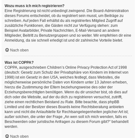
Wozu muss ich mich registrieren?
Eine Registrierung ist nicht unbedingt zwingend. Die Board-Administration
dieses Forums entscheidet, ob du registriert sein musst, um Beiträge zu
schreiben. Auf jeden Fall erhältst du als registriertes Mitglied Zugriff auf
zusätzliche Funktionen, die Gästen nicht zur Verfügung stehen: zum
Beispiel Avatarbilder, Private Nachrichten, E-Mail-Versand an andere
Mitglieder, Beitritt zu Benutzergruppen und so weiter. Wir empfehlen dir eine
Anmeldung, da sie schnell erledigt ist und dir zahlreiche Vorteile bietet.
Nach oben
Was ist COPPA?
COPPA, ausgeschrieben Children’s Online Privacy Protection Act of 1998
(deutsch: Gesetz zum Schutz der Privatsphäre von Kindern im Internet von
1998) ist ein Gesetz in den USA, welches festlegt, dass Websites, die
möglicherweise persönliche Daten von Kindern unter 13 Jahren erheben,
hierzu die Zustimmung der Eltern beziehungsweise des oder der
Erziehungsberechtigten benötigen. Wenn du dir unsicher bist, ob dies auf
dich oder die Website, auf der du dich zu registrieren versuchst, zutrifft,
ziehe einen rechtlichen Beistand zu Rate. Bitte beachte, dass phpBB
Limited und der Besitzer dieses Boards keine Rechtsberatung anbieten
kann und nicht die Anlaufstelle für Rechtsangelegenheiten jeglicher Art ist;
außer solchen, die unter der Frage „An wen soll ich mich wenden, falls es
Beschwerden oder juristische Anfragen zu diesem Forum gibt?“ behandelt
werden.
Nach oben