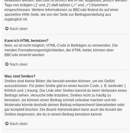
deaktiviert werden. BBCode ist ähnlich wie HTML aufgebaut, jedoch werden
Tags von eckigen („[“ und „]“) statt spitzen („<“ und „>“) Klammern
eingeschlossen. Weitere Informationen zu BBCode findest du auf einer
speziellen Hilfe-Seite, die von der Seite zur Beitragserstellung aus
zugänglich ist.
Nach oben
Kann ich HTML benutzen?
Nein, es ist nicht möglich, HTML-Code in Beiträgen zu verwenden. Die
meisten Formatierungsmöglichkeiten, die HTML bietet, können über
BBCode erreicht werden.
Nach oben
Was sind Smilies?
Smilies sind kleine Bilder, die benutzt werden können, um ein Gefühl
auszudrücken. Für jeden Smilie gibt es einen kurzen Code, z. B. bedeutet :)
fröhlich und :( traurig. Die Liste aller Smilies kannst du beim Verfassen eines
Beitrags sehen. Versuche bitte trotzdem, Smilies nicht zu häufig zu
benutzen, sie können einen Beitrag schnell unlesbar machen und ein
Moderator könnte deshalb deinen Beitrag entsprechend überarbeiten oder
gar komplett löschen. Die Board-Administration kann auch die Anzahl der
Smilies begrenzen, die du in einem Beitrag benutzen kannst.
Nach oben