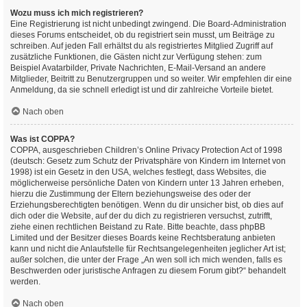
Wozu muss ich mich registrieren?
Eine Registrierung ist nicht unbedingt zwingend. Die Board-Administration
dieses Forums entscheidet, ob du registriert sein musst, um Beiträge zu
schreiben. Auf jeden Fall erhältst du als registriertes Mitglied Zugriff auf
zusätzliche Funktionen, die Gästen nicht zur Verfügung stehen: zum
Beispiel Avatarbilder, Private Nachrichten, E-Mail-Versand an andere
Mitglieder, Beitritt zu Benutzergruppen und so weiter. Wir empfehlen dir eine
Anmeldung, da sie schnell erledigt ist und dir zahlreiche Vorteile bietet.
Nach oben
Was ist COPPA?
COPPA, ausgeschrieben Children’s Online Privacy Protection Act of 1998
(deutsch: Gesetz zum Schutz der Privatsphäre von Kindern im Internet von
1998) ist ein Gesetz in den USA, welches festlegt, dass Websites, die
möglicherweise persönliche Daten von Kindern unter 13 Jahren erheben,
hierzu die Zustimmung der Eltern beziehungsweise des oder der
Erziehungsberechtigten benötigen. Wenn du dir unsicher bist, ob dies auf
dich oder die Website, auf der du dich zu registrieren versuchst, zutrifft,
ziehe einen rechtlichen Beistand zu Rate. Bitte beachte, dass phpBB
Limited und der Besitzer dieses Boards keine Rechtsberatung anbieten
kann und nicht die Anlaufstelle für Rechtsangelegenheiten jeglicher Art ist;
außer solchen, die unter der Frage „An wen soll ich mich wenden, falls es
Beschwerden oder juristische Anfragen zu diesem Forum gibt?“ behandelt
werden.
Nach oben