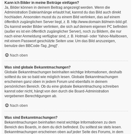
Kann ich Bilder in meine Beiträge einfügen?
Ja, Bilder können in deinem Beitrag angezeigt werden. Wenn die
Administration Dateianhänge erlaubt hat, kannst du das Bild auch direkt
hochladen. Ansonsten musst du zu einem Bild verlinken, das auf einem
öffentlich zugänglichen Server liegt, z. B. http://www.domain.tld/mein-bild.gif.
Du kannst weder Bilder verlinken, die sich auf deinem eigenen PC befinden
(außer es ist ein öffentlich zugänglicher Server), noch zu Bildern, die nur
nach einer Anmeldung verfügbar sind, z. B. Hotmail- oder Yahoo-Mailboxen,
mit einem Passwort geschützte Seiten usw. Um das Bild anzuzeigen,
benutze den BBCode-Tag „[img]“.
Nach oben
Was sind globale Bekanntmachungen?
Globale Bekanntmachungen beinhalten wichtige Informationen, deshalb
solltest du sie so bald wie möglich lesen. Globale Bekanntmachungen
erscheinen ganz oben in jedem Forum und ebenfalls in deinem
persönlichen Bereich. Ob du eine globale Bekanntmachung schreiben
kannst oder nicht, hängt von den durch die Board-Administration
vergebenen Berechtigungen ab.
Nach oben
Was sind Bekanntmachungen?
Bekanntmachungen beinhalten meist wichtige Informationen zu dem
Bereich des Boards, in dem du dich befindest. Du solltest sie stets lesen.
Bekanntmachungen erscheinen oben auf jeder Seite des Forums, in dem