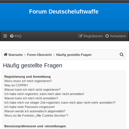
Forum Deutscheluftwaffe
FAQ
Registrieren
Anmelden
S
Startseite
Foren-Übersicht
Häufig gestellte Fragen
u
Häufig gestellte Fragen
c
h
Registrierung und Anmeldung
Wozu muss ich mich registrieren?
e
Was ist COPPA?
Warum kann ich mich nicht registrieren?
Ich habe mich registriert, kann mich aber nicht anmelden!
Warum kann ich mich nicht anmelden?
Ich habe mich vor einiger Zeit registriert, kann mich aber nicht mehr anmelden?!
Ich habe mein Passwort vergessen!
Warum werde ich automatisch abgemeldet?
Wozu ist die Funktion „Alle Cookies löschen“?
Benutzerpräferenzen und -einstellungen