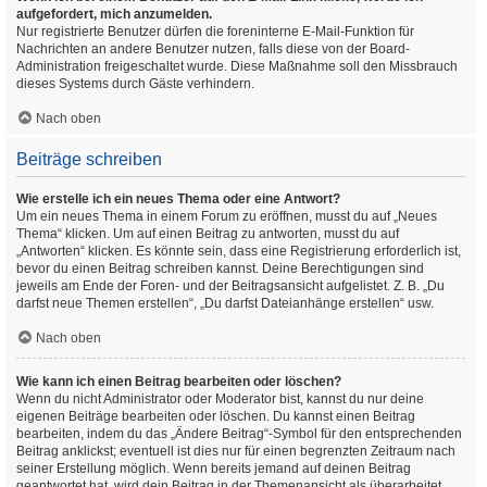
aufgefordert, mich anzumelden.
Nur registrierte Benutzer dürfen die foreninterne E-Mail-Funktion für
Nachrichten an andere Benutzer nutzen, falls diese von der Board-
Administration freigeschaltet wurde. Diese Maßnahme soll den Missbrauch
dieses Systems durch Gäste verhindern.
Nach oben
Beiträge schreiben
Wie erstelle ich ein neues Thema oder eine Antwort?
Um ein neues Thema in einem Forum zu eröffnen, musst du auf „Neues
Thema“ klicken. Um auf einen Beitrag zu antworten, musst du auf
„Antworten“ klicken. Es könnte sein, dass eine Registrierung erforderlich ist,
bevor du einen Beitrag schreiben kannst. Deine Berechtigungen sind
jeweils am Ende der Foren- und der Beitragsansicht aufgelistet. Z. B. „Du
darfst neue Themen erstellen“, „Du darfst Dateianhänge erstellen“ usw.
Nach oben
Wie kann ich einen Beitrag bearbeiten oder löschen?
Wenn du nicht Administrator oder Moderator bist, kannst du nur deine
eigenen Beiträge bearbeiten oder löschen. Du kannst einen Beitrag
bearbeiten, indem du das „Ändere Beitrag“-Symbol für den entsprechenden
Beitrag anklickst; eventuell ist dies nur für einen begrenzten Zeitraum nach
seiner Erstellung möglich. Wenn bereits jemand auf deinen Beitrag
geantwortet hat, wird dein Beitrag in der Themenansicht als überarbeitet