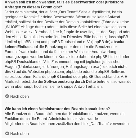
An wen soll ich mich wenden, falls es Beschwerden oder juristische
Anfragen zu diesem Forum gibt?
Jeder Administrator, der auf der „Das Team“-Seite aufgeführt ist, ist ein
geeigneter Kontakt für deine Beschwerde. Wenn du so keine Antwort
erhältst, solltest du den Besitzer der Domain kontaktieren (führe dazu eine
„WHOIS“-Abfrage
durch) oder — falls diese Seite bei einem kostenlosen
Webhoster wie z. B. Yahoo!, free.fr, funpic.de usw. liegt — den Support oder
den Abuse-Kontakt des betreffenden Dienstes. Bitte beachte, dass phpBB
Limited (phpBB.com) und phpBB Deutschland e. V. (phpBB.de)
absolut
keinen Einfluss
auf die Benutzung oder den oder die Benutzer der
Forensoftware haben und dafür in keiner Weise zur Verantwortung
herangezogen werden können. Kontaktiere daher nie phpBB Limited oder
phpBB Deutschland e. V. in Zusammenhang mit jeglichen juristischen
Fragen (Unterlassungserklärungen, Haftungsfragen usw.), die
sich nicht
direkt
auf die Websiten phpbb.com, phpbb.de oder die phpBB-Software
selbst beziehen. Falls du phpBB Limited oder phpBB Deutschland e. V. E-
Mails schreibst, die die
Softwarenutzung durch Dritte
betreffen, so wirst du,
wenn überhaupt, höchstens eine knappe Antwort erhalten.
Nach oben
Wie kann ich einen Administrator des Boards kontaktieren?
Alle Benutzer des Boards können das Kontaktformular nutzen, wenn die
Funktion durch die Board-Administration aktiviert wurde.
Mitglieder des Boards können zusätzlich den Link „Das Team“ verwenden.
Nach oben