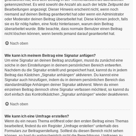
gekennzeichnet. Es wird sowohl die Anzahl als auch der letzte Zeitpunkt der
Bearbeitungen angezeigt. Dieser Hinweis erscheint nicht, wenn noch
niemand auf deinen Beitrag geantwortet hat oder wenn ein Administrator
oder Moderator deinen Beitrag überarbeitet hat. Diese können jedoch, falls
sie es für nötig halten, eine Notiz hinterlassen, warum dein Beitrag
überarbeitet wurde. Bitte beachte, dass normale Benutzer einen Beitrag
nicht löschen können, wenn bereits jemand darauf geantwortet hat.
Nach oben
Wie kann ich meinem Beitrag eine Signatur anfügen?
Um eine Signatur an deinen Beitrag anzufügen, musst du zunächst eine
solche in den Einstellungen in deinem persönlichen Bereich entwerfen.
Nachdem du die Signatur erstellt und gespeichert hast, kannst du in jedem
Beitrag das Kästchen „Signatur anhängen“ aktivieren. Du kannst eine
Signatur auch hinzufügen, indem du in deinem persönlichen Bereich das
standardmäßige Anhängen deiner Signatur aktivierst. Wenn du einen
einzelnen Beitrag dennoch ohne Signatur verfassen möchtest, so kannst du
dort einfach das Kontrollkästchen „Signatur anhängen“ wieder deaktivieren.
Nach oben
Wie kann ich eine Umfrage erstellen?
Wenn du ein neues Thema eröffnest oder den ersten Beitrag eines Themas
bearbeitest, findest du ein Register „Umfrage erstellen“ unterhalb des
Formulars zur Beitragserstellung. Solltest du diesen Bereich nicht sehen
können, so hast du wahrscheinlich nicht die Berechtigung, Umfragen zu