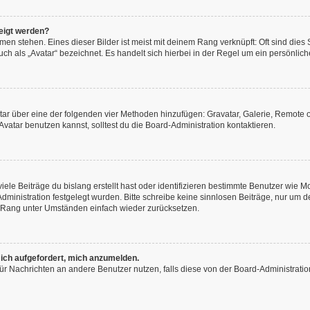
eigt werden?
en stehen. Eines dieser Bilder ist meist mit deinem Rang verknüpft: Oft sind dies
h als „Avatar“ bezeichnet. Es handelt sich hierbei in der Regel um ein persönliche
vatar über eine der folgenden vier Methoden hinzufügen: Gravatar, Galerie, Remot
atar benutzen kannst, solltest du die Board-Administration kontaktieren.
ele Beiträge du bislang erstellt hast oder identifizieren bestimmte Benutzer wie
-Administration festgelegt wurden. Bitte schreibe keine sinnlosen Beiträge, nur u
n Rang unter Umständen einfach wieder zurücksetzen.
 ich aufgefordert, mich anzumelden.
n für Nachrichten an andere Benutzer nutzen, falls diese von der Board-Administra