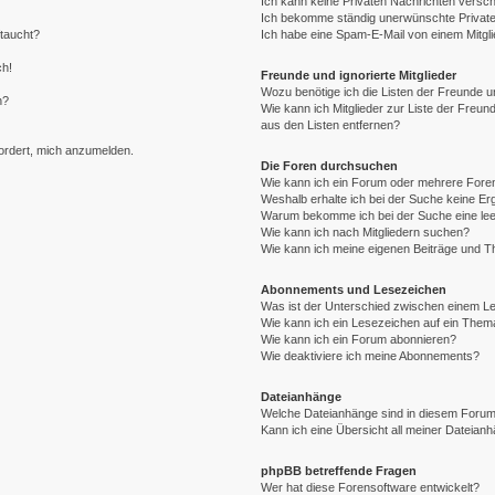
Ich kann keine Privaten Nachrichten versch
Ich bekomme ständig unerwünschte Private
ftaucht?
Ich habe eine Spam-E-Mail von einem Mitgli
ch!
Freunde und ignorierte Mitglieder
Wozu benötige ich die Listen der Freunde un
n?
Wie kann ich Mitglieder zur Liste der Freund
aus den Listen entfernen?
fordert, mich anzumelden.
Die Foren durchsuchen
Wie kann ich ein Forum oder mehrere For
Weshalb erhalte ich bei der Suche keine E
Warum bekomme ich bei der Suche eine lee
Wie kann ich nach Mitgliedern suchen?
Wie kann ich meine eigenen Beiträge und 
Abonnements und Lesezeichen
Was ist der Unterschied zwischen einem 
Wie kann ich ein Lesezeichen auf ein The
Wie kann ich ein Forum abonnieren?
Wie deaktiviere ich meine Abonnements?
Dateianhänge
Welche Dateianhänge sind in diesem Forum
Kann ich eine Übersicht all meiner Dateian
phpBB betreffende Fragen
Wer hat diese Forensoftware entwickelt?