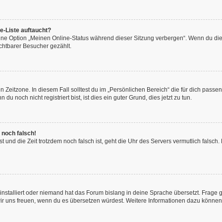
e-Liste auftaucht?
eine Option „Meinen Online-Status während dieser Sitzung verbergen“. Wenn du die
chtbarer Besucher gezählt.
 Zeitzone. In diesem Fall solltest du im „Persönlichen Bereich“ die für dich passend
 noch nicht registriert bist, ist dies ein guter Grund, dies jetzt zu tun.
 noch falsch!
hast und die Zeit trotzdem noch falsch ist, geht die Uhr des Servers vermutlich fals
installiert oder niemand hat das Forum bislang in deine Sprache übersetzt. Frage 
en wir uns freuen, wenn du es übersetzen würdest. Weitere Informationen dazu könne