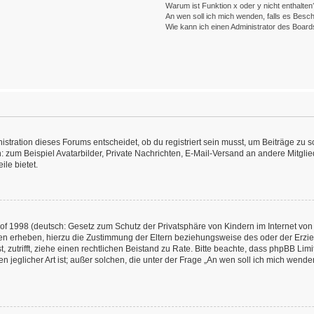
Warum ist Funktion x oder y nicht enthalten
An wen soll ich mich wenden, falls es Besc
Wie kann ich einen Administrator des Board
ration dieses Forums entscheidet, ob du registriert sein musst, um Beiträge zu schre
: zum Beispiel Avatarbilder, Private Nachrichten, E-Mail-Versand an andere Mitglied
ile bietet.
f 1998 (deutsch: Gesetz zum Schutz der Privatsphäre von Kindern im Internet von 
en erheben, hierzu die Zustimmung der Eltern beziehungsweise des oder der Erzieh
st, zutrifft, ziehe einen rechtlichen Beistand zu Rate. Bitte beachte, dass phpBB L
n jeglicher Art ist; außer solchen, die unter der Frage „An wen soll ich mich wend