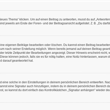
es Thema“ klicken. Um auf einen Beitrag zu antworten, musst du auf „Antworten“ kl
nd jeweils am Ende der Foren- und der Beitragsansicht aufgelistet. Z. B. „Du darfs
deine eigenen Beiträge bearbeiten oder löschen. Du kannst einen Beitrag bearbeit
itraum nach seiner Erstellung möglich. Wenn bereits jemand auf deinen Beitrag geant
 der letzte Zeitpunkt der Bearbeitungen angezeigt. Dieser Hinweis erscheint nicht
Diese können jedoch, falls sie es für nötig halten, eine Notiz hinterlassen, warum 
d darauf geantwortet hat.
 eine solche in den Einstellungen in deinem persönlichen Bereich entwerfen. Nachd
kannst eine Signatur auch hinzufügen, indem du in deinem persönlichen Bereich d
t, so kannst du dort einfach das Kontrollkästchen „Signatur anhängen“ wieder dea