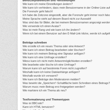
Benutzerpräferenzen und -einstellungen
Wie kann ich meine Einstellungen ändern?
Wie kann ich verhindern, dass mein Benutzername in der Online-Liste au
Die Forenuhr geht falsch!
Ich habe die Zeitzone eingestellt, aber die Forenuhr geht immer noch fals
Meine Sprache steht auf diesem Board nicht zur Auswahl!
Was sind das für Bilder, die bei meinem Benutzernamen angezeigt werde
Wie verwende ich einen Avatar?
Was ist mein Rang und wie kann ich ihn ändern?
Wenn ich bei einem Benutzer auf den E-Mail-Link klicke, werde ich aufge
Beiträge schreiben
Wie erstelle ich ein neues Thema oder eine Antwort?
Wie kann ich einen Beitrag bearbeiten oder löschen?
Wie kann ich meinem Beitrag eine Signatur anfügen?
Wie kann ich eine Umfrage erstellen?
Wieso kann ich nicht mehr Antwortmöglichkeiten erstellen?
Wie bearbeite oder lösche ich eine Umfrage?
Warum kann ich auf bestimmte Foren nicht zugreifen?
Weshalb kann ich keine Dateianhänge anfügen?
Weshalb wurde ich verwarnt?
Wie kann ich Beiträge den Moderatoren melden?
Was bewirkt die „Speichern“-Schaltfläche beim Schreiben eines Beitrags?
Warum muss mein Beitrag erst freigegeben werden?
Wie markiere ich ein Thema als neu?
Textformatierung und Thementypen
Was ist BBCode?
Kann ich HTML benutzen?