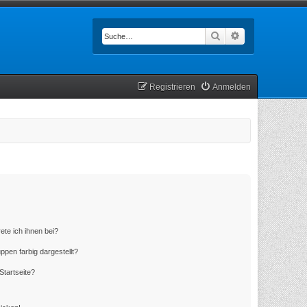
Suche
Erweiterte Such
Registrieren
Anmelden
ete ich ihnen bei?
en farbig dargestellt?
Startseite?