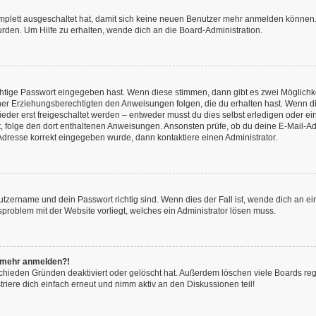
omplett ausgeschaltet hat, damit sich keine neuen Benutzer mehr anmelden können.
rden. Um Hilfe zu erhalten, wende dich an die Board-Administration.
chtige Passwort eingegeben hast. Wenn diese stimmen, dann gibt es zwei Möglich
iner Erziehungsberechtigten den Anweisungen folgen, die du erhalten hast. Wenn dies 
r erst freigeschaltet werden – entweder musst du dies selbst erledigen oder ein Ad
ast, folge den dort enthaltenen Anweisungen. Ansonsten prüfe, ob du deine E-Mail
l-Adresse korrekt eingegeben wurde, dann kontaktiere einen Administrator.
utzername und dein Passwort richtig sind. Wenn dies der Fall ist, wende dich an e
nsproblem mit der Website vorliegt, welches ein Administrator lösen muss.
ht mehr anmelden?!
chieden Gründen deaktiviert oder gelöscht hat. Außerdem löschen viele Boards rege
iere dich einfach erneut und nimm aktiv an den Diskussionen teil!