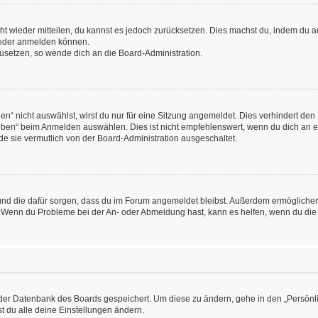
icht wieder mitteilen, du kannst es jedoch zurücksetzen. Dies machst du, indem du
wieder anmelden können.
kzusetzen, so wende dich an die Board-Administration.
“ nicht auswählst, wirst du nur für eine Sitzung angemeldet. Dies verhindert den
ben“ beim Anmelden auswählen. Dies ist nicht empfehlenswert, wenn du dich an ein
de sie vermutlich von der Board-Administration ausgeschaltet.
at und die dafür sorgen, dass du im Forum angemeldet bleibst. Außerdem ermögliche
n. Wenn du Probleme bei der An- oder Abmeldung hast, kann es helfen, wenn du die
n der Datenbank des Boards gespeichert. Um diese zu ändern, gehe in den „Persönli
t du alle deine Einstellungen ändern.