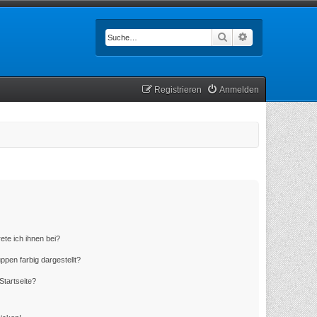
Suche
Erweiterte Such
Registrieren
Anmelden
ete ich ihnen bei?
en farbig dargestellt?
Startseite?