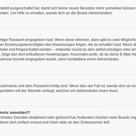
omplett ausgeschaltet hat, damit sich keine neuen Benutzer mehr anmelden können.
rden. Um Hilfe zu erhalten, wende dich an die Board-Administration.
chtige Passwort eingegeben hast. Wenn diese stimmen, dann gibt es zwei Möglich
iner Erziehungsberechtigten den Anweisungen folgen, die du erhalten hast. Wenn dies 
r erst freigeschaltet werden – entweder musst du dies selbst erledigen oder ein Ad
ast, folge den dort enthaltenen Anweisungen. Ansonsten prüfe, ob du deine E-Mail
l-Adresse korrekt eingegeben wurde, dann kontaktiere einen Administrator.
utzername und dein Passwort richtig sind. Wenn dies der Fall ist, wende dich an e
nsproblem mit der Website vorliegt, welches ein Administrator lösen muss.
ht mehr anmelden?!
chieden Gründen deaktiviert oder gelöscht hat. Außerdem löschen viele Boards rege
iere dich einfach erneut und nimm aktiv an den Diskussionen teil!