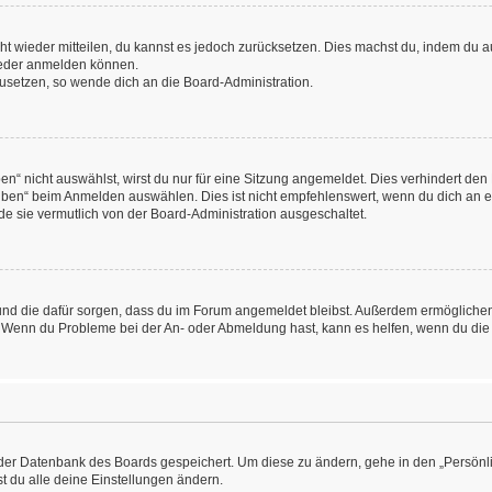
icht wieder mitteilen, du kannst es jedoch zurücksetzen. Dies machst du, indem du
wieder anmelden können.
kzusetzen, so wende dich an die Board-Administration.
“ nicht auswählst, wirst du nur für eine Sitzung angemeldet. Dies verhindert den
ben“ beim Anmelden auswählen. Dies ist nicht empfehlenswert, wenn du dich an ein
de sie vermutlich von der Board-Administration ausgeschaltet.
at und die dafür sorgen, dass du im Forum angemeldet bleibst. Außerdem ermögliche
n. Wenn du Probleme bei der An- oder Abmeldung hast, kann es helfen, wenn du die
n der Datenbank des Boards gespeichert. Um diese zu ändern, gehe in den „Persönli
t du alle deine Einstellungen ändern.