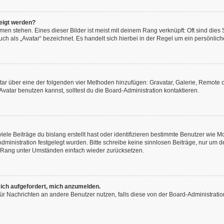
eigt werden?
en stehen. Eines dieser Bilder ist meist mit deinem Rang verknüpft: Oft sind dies
h als „Avatar“ bezeichnet. Es handelt sich hierbei in der Regel um ein persönliche
vatar über eine der folgenden vier Methoden hinzufügen: Gravatar, Galerie, Remot
atar benutzen kannst, solltest du die Board-Administration kontaktieren.
ele Beiträge du bislang erstellt hast oder identifizieren bestimmte Benutzer wie
-Administration festgelegt wurden. Bitte schreibe keine sinnlosen Beiträge, nur u
n Rang unter Umständen einfach wieder zurücksetzen.
 ich aufgefordert, mich anzumelden.
n für Nachrichten an andere Benutzer nutzen, falls diese von der Board-Administra