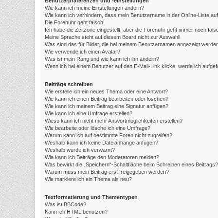
Benutzerpräferenzen und -einstellungen
Wie kann ich meine Einstellungen ändern?
Wie kann ich verhindern, dass mein Benutzername in der Online-Liste au
Die Forenuhr geht falsch!
Ich habe die Zeitzone eingestellt, aber die Forenuhr geht immer noch fals
Meine Sprache steht auf diesem Board nicht zur Auswahl!
Was sind das für Bilder, die bei meinem Benutzernamen angezeigt werde
Wie verwende ich einen Avatar?
Was ist mein Rang und wie kann ich ihn ändern?
Wenn ich bei einem Benutzer auf den E-Mail-Link klicke, werde ich aufge
Beiträge schreiben
Wie erstelle ich ein neues Thema oder eine Antwort?
Wie kann ich einen Beitrag bearbeiten oder löschen?
Wie kann ich meinem Beitrag eine Signatur anfügen?
Wie kann ich eine Umfrage erstellen?
Wieso kann ich nicht mehr Antwortmöglichkeiten erstellen?
Wie bearbeite oder lösche ich eine Umfrage?
Warum kann ich auf bestimmte Foren nicht zugreifen?
Weshalb kann ich keine Dateianhänge anfügen?
Weshalb wurde ich verwarnt?
Wie kann ich Beiträge den Moderatoren melden?
Was bewirkt die „Speichern“-Schaltfläche beim Schreiben eines Beitrags?
Warum muss mein Beitrag erst freigegeben werden?
Wie markiere ich ein Thema als neu?
Textformatierung und Thementypen
Was ist BBCode?
Kann ich HTML benutzen?