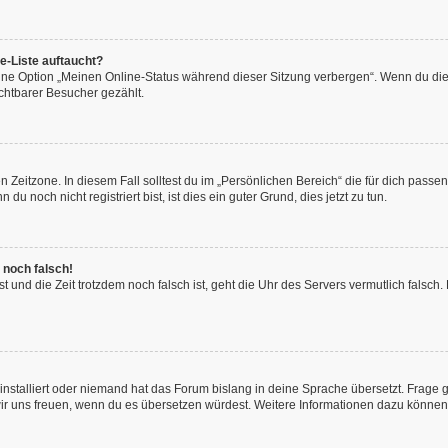
e-Liste auftaucht?
eine Option „Meinen Online-Status während dieser Sitzung verbergen“. Wenn du die
chtbarer Besucher gezählt.
 Zeitzone. In diesem Fall solltest du im „Persönlichen Bereich“ die für dich passend
 noch nicht registriert bist, ist dies ein guter Grund, dies jetzt zu tun.
 noch falsch!
hast und die Zeit trotzdem noch falsch ist, geht die Uhr des Servers vermutlich fals
installiert oder niemand hat das Forum bislang in deine Sprache übersetzt. Frage 
en wir uns freuen, wenn du es übersetzen würdest. Weitere Informationen dazu könne