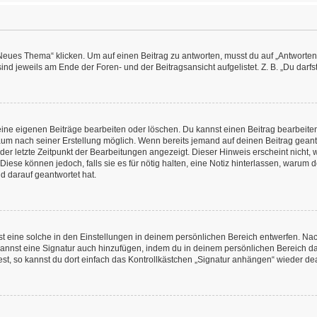
es Thema“ klicken. Um auf einen Beitrag zu antworten, musst du auf „Antworten“ kl
nd jeweils am Ende der Foren- und der Beitragsansicht aufgelistet. Z. B. „Du darfs
deine eigenen Beiträge bearbeiten oder löschen. Du kannst einen Beitrag bearbeit
itraum nach seiner Erstellung möglich. Wenn bereits jemand auf deinen Beitrag geant
 der letzte Zeitpunkt der Bearbeitungen angezeigt. Dieser Hinweis erscheint nicht
Diese können jedoch, falls sie es für nötig halten, eine Notiz hinterlassen, warum 
d darauf geantwortet hat.
 eine solche in den Einstellungen in deinem persönlichen Bereich entwerfen. Nachd
kannst eine Signatur auch hinzufügen, indem du in deinem persönlichen Bereich d
t, so kannst du dort einfach das Kontrollkästchen „Signatur anhängen“ wieder dea