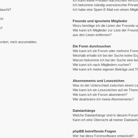
Ich kann keine Privaten Nachrichten versch
Ich bekomme ständig unerwünschte Private
ftaucht?
Ich habe eine Spam-E-Mail von einem Mitgli
ch!
Freunde und ignorierte Mitglieder
Wozu benötige ich die Listen der Freunde un
n?
Wie kann ich Mitglieder zur Liste der Freund
aus den Listen entfernen?
fordert, mich anzumelden.
Die Foren durchsuchen
Wie kann ich ein Forum oder mehrere For
Weshalb erhalte ich bei der Suche keine E
Warum bekomme ich bei der Suche eine lee
Wie kann ich nach Mitgliedern suchen?
Wie kann ich meine eigenen Beiträge und 
Abonnements und Lesezeichen
Was ist der Unterschied zwischen einem 
Wie kann ich ein Lesezeichen auf ein The
Wie kann ich ein Forum abonnieren?
Wie deaktiviere ich meine Abonnements?
Dateianhänge
Welche Dateianhänge sind in diesem Forum
Kann ich eine Übersicht all meiner Dateian
phpBB betreffende Fragen
Wer hat diese Forensoftware entwickelt?