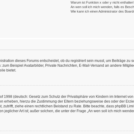
Warum ist Funktion x oder y nicht enthalten
An wen soll ich mich wenden, falls es Besc
Wie kann ich einen Administrator des Board
ration dieses Forums entscheidet, ob du registriert sein musst, um Beiträge zu schre
: zum Beispiel Avatarbilder, Private Nachrichten, E-Mail-Versand an andere Mitglied
ile bietet.
f 1998 (deutsch: Gesetz zum Schutz der Privatsphäre von Kindern im Internet von 
en erheben, hierzu die Zustimmung der Eltern beziehungsweise des oder der Erzieh
st, zutrifft, ziehe einen rechtlichen Beistand zu Rate. Bitte beachte, dass phpBB L
n jeglicher Art ist; außer solchen, die unter der Frage „An wen soll ich mich wend