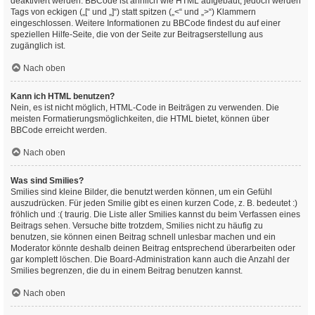
deaktiviert werden. BBCode ist ähnlich wie HTML aufgebaut, jedoch werden
Tags von eckigen („[“ und „]“) statt spitzen („<“ und „>“) Klammern
eingeschlossen. Weitere Informationen zu BBCode findest du auf einer
speziellen Hilfe-Seite, die von der Seite zur Beitragserstellung aus
zugänglich ist.
Nach oben
Kann ich HTML benutzen?
Nein, es ist nicht möglich, HTML-Code in Beiträgen zu verwenden. Die
meisten Formatierungsmöglichkeiten, die HTML bietet, können über
BBCode erreicht werden.
Nach oben
Was sind Smilies?
Smilies sind kleine Bilder, die benutzt werden können, um ein Gefühl
auszudrücken. Für jeden Smilie gibt es einen kurzen Code, z. B. bedeutet :)
fröhlich und :( traurig. Die Liste aller Smilies kannst du beim Verfassen eines
Beitrags sehen. Versuche bitte trotzdem, Smilies nicht zu häufig zu
benutzen, sie können einen Beitrag schnell unlesbar machen und ein
Moderator könnte deshalb deinen Beitrag entsprechend überarbeiten oder
gar komplett löschen. Die Board-Administration kann auch die Anzahl der
Smilies begrenzen, die du in einem Beitrag benutzen kannst.
Nach oben