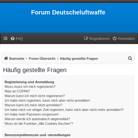
Forum Deutscheluftwaffe
FAQ
Registrieren
Anmelden
S
Startseite
Foren-Übersicht
Häufig gestellte Fragen
u
Häufig gestellte Fragen
c
h
Registrierung und Anmeldung
Wozu muss ich mich registrieren?
e
Was ist COPPA?
Warum kann ich mich nicht registrieren?
Ich habe mich registriert, kann mich aber nicht anmelden!
Warum kann ich mich nicht anmelden?
Ich habe mich vor einiger Zeit registriert, kann mich aber nicht mehr anmelden?!
Ich habe mein Passwort vergessen!
Warum werde ich automatisch abgemeldet?
Wozu ist die Funktion „Alle Cookies löschen“?
Benutzerpräferenzen und -einstellungen