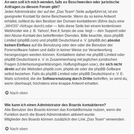
An wen soll ich mich wenden, falls es Beschwerden oder juristische
Anfragen zu diesem Forum gibt?
Jeder Administrator, der auf der „Das Team“-Seite aufgeführt ist, ist ein
geeigneter Kontakt für deine Beschwerde. Wenn du so keine Antwort
erhältst, solltest du den Besitzer der Domain kontaktieren (führe dazu eine
„WHOIS“-Abfrage
durch) oder — falls diese Seite bei einem kostenlosen
Webhoster wie z. B. Yahoo!, free.fr, funpic.de usw. liegt — den Support oder
den Abuse-Kontakt des betreffenden Dienstes. Bitte beachte, dass phpBB
Limited (phpBB.com) und phpBB Deutschland e. V. (phpBB.de)
absolut
keinen Einfluss
auf die Benutzung oder den oder die Benutzer der
Forensoftware haben und dafür in keiner Weise zur Verantwortung
herangezogen werden können. Kontaktiere daher nie phpBB Limited oder
phpBB Deutschland e. V. in Zusammenhang mit jeglichen juristischen
Fragen (Unterlassungserklärungen, Haftungsfragen usw.), die
sich nicht
direkt
auf die Websiten phpbb.com, phpbb.de oder die phpBB-Software
selbst beziehen. Falls du phpBB Limited oder phpBB Deutschland e. V. E-
Mails schreibst, die die
Softwarenutzung durch Dritte
betreffen, so wirst du,
wenn überhaupt, höchstens eine knappe Antwort erhalten.
Nach oben
Wie kann ich einen Administrator des Boards kontaktieren?
Alle Benutzer des Boards können das Kontaktformular nutzen, wenn die
Funktion durch die Board-Administration aktiviert wurde.
Mitglieder des Boards können zusätzlich den Link „Das Team“ verwenden.
Nach oben