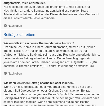
aufgefordert, mich anzumelden.
Nur registrierte Benutzer dürfen die foreninterne E-Mail-Funktion für
Nachrichten an andere Benutzer nutzen, falls diese von der Board-
Administration freigeschaltet wurde. Diese Maßnahme soll den Missbrauch
dieses Systems durch Gäste verhindern.
Nach oben
Beiträge schreiben
Wie erstelle ich ein neues Thema oder eine Antwort?
Um ein neues Thema in einem Forum zu eröffnen, musst du auf „Neues
Thema“ klicken. Um auf einen Beitrag zu antworten, musst du auf
„Antworten“ klicken. Es könnte sein, dass eine Registrierung erforderlich ist,
bevor du einen Beitrag schreiben kannst. Deine Berechtigungen sind
jeweils am Ende der Foren- und der Beitragsansicht aufgelistet. Z. B. „Du
darfst neue Themen erstellen“, „Du darfst Dateianhänge erstellen“ usw.
Nach oben
Wie kann ich einen Beitrag bearbeiten oder löschen?
Wenn du nicht Administrator oder Moderator bist, kannst du nur deine
eigenen Beiträge bearbeiten oder löschen. Du kannst einen Beitrag
bearbeiten, indem du das „Ändere Beitrag“-Symbol für den entsprechenden
Beitrag anklickst; eventuell ist dies nur für einen begrenzten Zeitraum nach
seiner Erstellung möglich. Wenn bereits jemand auf deinen Beitrag
geantwortet hat, wird dein Beitrag in der Themenansicht als überarbeitet