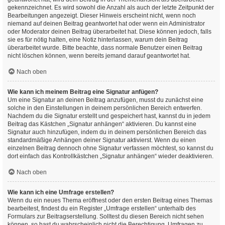
gekennzeichnet. Es wird sowohl die Anzahl als auch der letzte Zeitpunkt der
Bearbeitungen angezeigt. Dieser Hinweis erscheint nicht, wenn noch
niemand auf deinen Beitrag geantwortet hat oder wenn ein Administrator
oder Moderator deinen Beitrag überarbeitet hat. Diese können jedoch, falls
sie es für nötig halten, eine Notiz hinterlassen, warum dein Beitrag
überarbeitet wurde. Bitte beachte, dass normale Benutzer einen Beitrag
nicht löschen können, wenn bereits jemand darauf geantwortet hat.
Nach oben
Wie kann ich meinem Beitrag eine Signatur anfügen?
Um eine Signatur an deinen Beitrag anzufügen, musst du zunächst eine
solche in den Einstellungen in deinem persönlichen Bereich entwerfen.
Nachdem du die Signatur erstellt und gespeichert hast, kannst du in jedem
Beitrag das Kästchen „Signatur anhängen“ aktivieren. Du kannst eine
Signatur auch hinzufügen, indem du in deinem persönlichen Bereich das
standardmäßige Anhängen deiner Signatur aktivierst. Wenn du einen
einzelnen Beitrag dennoch ohne Signatur verfassen möchtest, so kannst du
dort einfach das Kontrollkästchen „Signatur anhängen“ wieder deaktivieren.
Nach oben
Wie kann ich eine Umfrage erstellen?
Wenn du ein neues Thema eröffnest oder den ersten Beitrag eines Themas
bearbeitest, findest du ein Register „Umfrage erstellen“ unterhalb des
Formulars zur Beitragserstellung. Solltest du diesen Bereich nicht sehen
können, so hast du wahrscheinlich nicht die Berechtigung, Umfragen zu