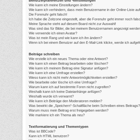
Benutzerpräferenzen und -einstellungen
Wie kann ich meine Einstellungen ändern?
Wie kann ich verhindern, dass mein Benutzername in der Online-Liste au
Die Forenuhr geht falsch!
Ich habe die Zeitzone eingestellt, aber die Forenuhr geht immer noch fals
Meine Sprache steht auf diesem Board nicht zur Auswahl!
Was sind das für Bilder, die bei meinem Benutzernamen angezeigt werde
Wie verwende ich einen Avatar?
Was ist mein Rang und wie kann ich ihn ändern?
Wenn ich bei einem Benutzer auf den E-Mail-Link klicke, werde ich aufge
Beiträge schreiben
Wie erstelle ich ein neues Thema oder eine Antwort?
Wie kann ich einen Beitrag bearbeiten oder löschen?
Wie kann ich meinem Beitrag eine Signatur anfügen?
Wie kann ich eine Umfrage erstellen?
Wieso kann ich nicht mehr Antwortmöglichkeiten erstellen?
Wie bearbeite oder lösche ich eine Umfrage?
Warum kann ich auf bestimmte Foren nicht zugreifen?
Weshalb kann ich keine Dateianhänge anfügen?
Weshalb wurde ich verwarnt?
Wie kann ich Beiträge den Moderatoren melden?
Was bewirkt die „Speichern“-Schaltfläche beim Schreiben eines Beitrags?
Warum muss mein Beitrag erst freigegeben werden?
Wie markiere ich ein Thema als neu?
Textformatierung und Thementypen
Was ist BBCode?
Kann ich HTML benutzen?