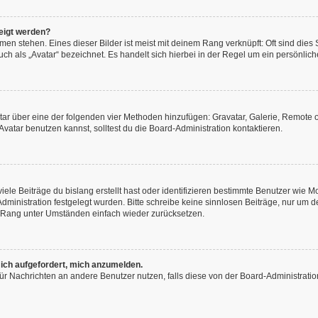
eigt werden?
en stehen. Eines dieser Bilder ist meist mit deinem Rang verknüpft: Oft sind dies
h als „Avatar“ bezeichnet. Es handelt sich hierbei in der Regel um ein persönliche
vatar über eine der folgenden vier Methoden hinzufügen: Gravatar, Galerie, Remot
atar benutzen kannst, solltest du die Board-Administration kontaktieren.
ele Beiträge du bislang erstellt hast oder identifizieren bestimmte Benutzer wie
-Administration festgelegt wurden. Bitte schreibe keine sinnlosen Beiträge, nur u
n Rang unter Umständen einfach wieder zurücksetzen.
 ich aufgefordert, mich anzumelden.
n für Nachrichten an andere Benutzer nutzen, falls diese von der Board-Administra