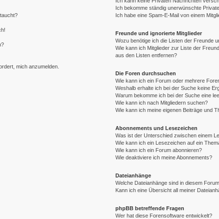
Ich kann keine Privaten Nachrichten versch
Ich bekomme ständig unerwünschte Private
ftaucht?
Ich habe eine Spam-E-Mail von einem Mitgli
ch!
Freunde und ignorierte Mitglieder
Wozu benötige ich die Listen der Freunde un
n?
Wie kann ich Mitglieder zur Liste der Freund
aus den Listen entfernen?
fordert, mich anzumelden.
Die Foren durchsuchen
Wie kann ich ein Forum oder mehrere For
Weshalb erhalte ich bei der Suche keine E
Warum bekomme ich bei der Suche eine lee
Wie kann ich nach Mitgliedern suchen?
Wie kann ich meine eigenen Beiträge und 
Abonnements und Lesezeichen
Was ist der Unterschied zwischen einem 
Wie kann ich ein Lesezeichen auf ein The
Wie kann ich ein Forum abonnieren?
Wie deaktiviere ich meine Abonnements?
Dateianhänge
Welche Dateianhänge sind in diesem Forum
Kann ich eine Übersicht all meiner Dateian
phpBB betreffende Fragen
Wer hat diese Forensoftware entwickelt?