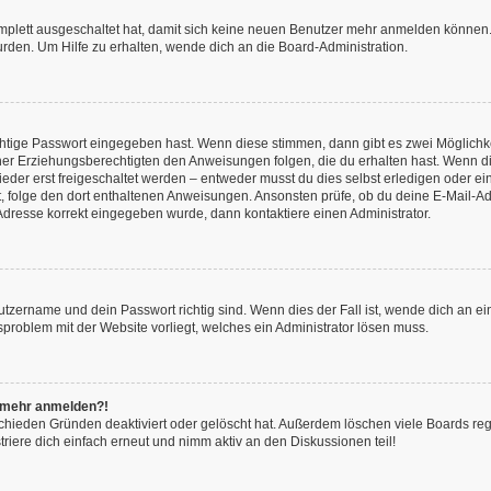
omplett ausgeschaltet hat, damit sich keine neuen Benutzer mehr anmelden können.
rden. Um Hilfe zu erhalten, wende dich an die Board-Administration.
chtige Passwort eingegeben hast. Wenn diese stimmen, dann gibt es zwei Möglich
iner Erziehungsberechtigten den Anweisungen folgen, die du erhalten hast. Wenn dies 
r erst freigeschaltet werden – entweder musst du dies selbst erledigen oder ein Ad
ast, folge den dort enthaltenen Anweisungen. Ansonsten prüfe, ob du deine E-Mail
l-Adresse korrekt eingegeben wurde, dann kontaktiere einen Administrator.
utzername und dein Passwort richtig sind. Wenn dies der Fall ist, wende dich an e
nsproblem mit der Website vorliegt, welches ein Administrator lösen muss.
ht mehr anmelden?!
chieden Gründen deaktiviert oder gelöscht hat. Außerdem löschen viele Boards rege
iere dich einfach erneut und nimm aktiv an den Diskussionen teil!