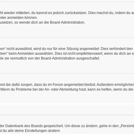
icht wieder mitteilen, du kannst es jedoch zurücksetzen. Dies machst du, indem du
wieder anmelden können.
kzusetzen, so wende dich an die Board-Administration.
“ nicht auswählst, wirst du nur für eine Sitzung angemeldet. Dies verhindert den
ben“ beim Anmelden auswählen. Dies ist nicht empfehlenswert, wenn du dich an ein
de sie vermutlich von der Board-Administration ausgeschaltet.
at und die dafür sorgen, dass du im Forum angemeldet bleibst. Außerdem ermögliche
n. Wenn du Probleme bei der An- oder Abmeldung hast, kann es helfen, wenn du die
n der Datenbank des Boards gespeichert. Um diese zu ändern, gehe in den „Persönli
t du alle deine Einstellungen ändern.