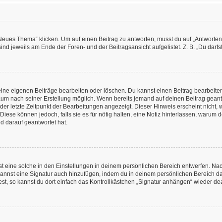
es Thema“ klicken. Um auf einen Beitrag zu antworten, musst du auf „Antworten“ kl
nd jeweils am Ende der Foren- und der Beitragsansicht aufgelistet. Z. B. „Du darfs
deine eigenen Beiträge bearbeiten oder löschen. Du kannst einen Beitrag bearbeit
itraum nach seiner Erstellung möglich. Wenn bereits jemand auf deinen Beitrag geant
 der letzte Zeitpunkt der Bearbeitungen angezeigt. Dieser Hinweis erscheint nicht
Diese können jedoch, falls sie es für nötig halten, eine Notiz hinterlassen, warum 
d darauf geantwortet hat.
 eine solche in den Einstellungen in deinem persönlichen Bereich entwerfen. Nachd
kannst eine Signatur auch hinzufügen, indem du in deinem persönlichen Bereich d
t, so kannst du dort einfach das Kontrollkästchen „Signatur anhängen“ wieder dea