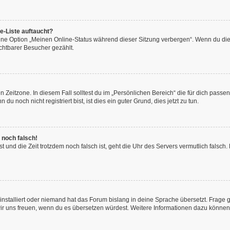
e-Liste auftaucht?
eine Option „Meinen Online-Status während dieser Sitzung verbergen“. Wenn du die
chtbarer Besucher gezählt.
 Zeitzone. In diesem Fall solltest du im „Persönlichen Bereich“ die für dich passend
 noch nicht registriert bist, ist dies ein guter Grund, dies jetzt zu tun.
 noch falsch!
hast und die Zeit trotzdem noch falsch ist, geht die Uhr des Servers vermutlich fals
installiert oder niemand hat das Forum bislang in deine Sprache übersetzt. Frage 
en wir uns freuen, wenn du es übersetzen würdest. Weitere Informationen dazu könne