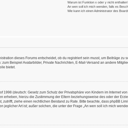
Warum ist Funktion x oder y nicht enthalten
An wen soll ich mich wenden, falls es Besc
Wie kann ich einen Administrator des Board
ration dieses Forums entscheidet, ob du registriert sein musst, um Beiträge zu schre
: zum Beispiel Avatarbilder, Private Nachrichten, E-Mail-Versand an andere Mitglied
ile bietet.
f 1998 (deutsch: Gesetz zum Schutz der Privatsphäre von Kindern im Internet von 
en erheben, hierzu die Zustimmung der Eltern beziehungsweise des oder der Erzieh
st, zutrifft, ziehe einen rechtlichen Beistand zu Rate. Bitte beachte, dass phpBB L
n jeglicher Art ist; außer solchen, die unter der Frage „An wen soll ich mich wend