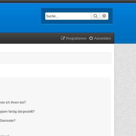
Suche
Erweiterte Such
Registrieren
Anmelden
ete ich ihnen bei?
en farbig dargestellt?
Startseite?