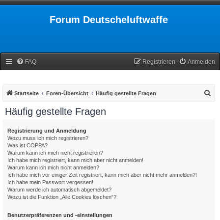
Forum Deutscheluftwaffe
FAQ
Registrieren
Anmelden
S
Startseite
Foren-Übersicht
Häufig gestellte Fragen
u
Häufig gestellte Fragen
c
h
Registrierung und Anmeldung
Wozu muss ich mich registrieren?
e
Was ist COPPA?
Warum kann ich mich nicht registrieren?
Ich habe mich registriert, kann mich aber nicht anmelden!
Warum kann ich mich nicht anmelden?
Ich habe mich vor einiger Zeit registriert, kann mich aber nicht mehr anmelden?!
Ich habe mein Passwort vergessen!
Warum werde ich automatisch abgemeldet?
Wozu ist die Funktion „Alle Cookies löschen“?
Benutzerpräferenzen und -einstellungen