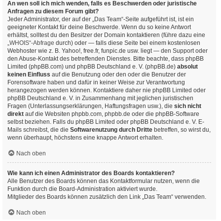
An wen soll ich mich wenden, falls es Beschwerden oder juristische
Anfragen zu diesem Forum gibt?
Jeder Administrator, der auf der „Das Team“-Seite aufgeführt ist, ist ein
geeigneter Kontakt für deine Beschwerde. Wenn du so keine Antwort
erhältst, solltest du den Besitzer der Domain kontaktieren (führe dazu eine
„WHOIS“-Abfrage
durch) oder — falls diese Seite bei einem kostenlosen
Webhoster wie z. B. Yahoo!, free.fr, funpic.de usw. liegt — den Support oder
den Abuse-Kontakt des betreffenden Dienstes. Bitte beachte, dass phpBB
Limited (phpBB.com) und phpBB Deutschland e. V. (phpBB.de)
absolut
keinen Einfluss
auf die Benutzung oder den oder die Benutzer der
Forensoftware haben und dafür in keiner Weise zur Verantwortung
herangezogen werden können. Kontaktiere daher nie phpBB Limited oder
phpBB Deutschland e. V. in Zusammenhang mit jeglichen juristischen
Fragen (Unterlassungserklärungen, Haftungsfragen usw.), die
sich nicht
direkt
auf die Websiten phpbb.com, phpbb.de oder die phpBB-Software
selbst beziehen. Falls du phpBB Limited oder phpBB Deutschland e. V. E-
Mails schreibst, die die
Softwarenutzung durch Dritte
betreffen, so wirst du,
wenn überhaupt, höchstens eine knappe Antwort erhalten.
Nach oben
Wie kann ich einen Administrator des Boards kontaktieren?
Alle Benutzer des Boards können das Kontaktformular nutzen, wenn die
Funktion durch die Board-Administration aktiviert wurde.
Mitglieder des Boards können zusätzlich den Link „Das Team“ verwenden.
Nach oben