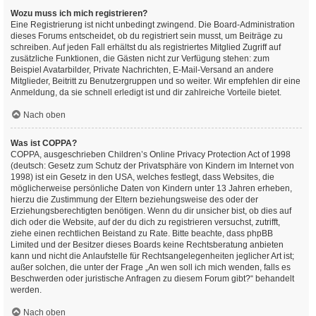
Wozu muss ich mich registrieren?
Eine Registrierung ist nicht unbedingt zwingend. Die Board-Administration
dieses Forums entscheidet, ob du registriert sein musst, um Beiträge zu
schreiben. Auf jeden Fall erhältst du als registriertes Mitglied Zugriff auf
zusätzliche Funktionen, die Gästen nicht zur Verfügung stehen: zum
Beispiel Avatarbilder, Private Nachrichten, E-Mail-Versand an andere
Mitglieder, Beitritt zu Benutzergruppen und so weiter. Wir empfehlen dir eine
Anmeldung, da sie schnell erledigt ist und dir zahlreiche Vorteile bietet.
Nach oben
Was ist COPPA?
COPPA, ausgeschrieben Children’s Online Privacy Protection Act of 1998
(deutsch: Gesetz zum Schutz der Privatsphäre von Kindern im Internet von
1998) ist ein Gesetz in den USA, welches festlegt, dass Websites, die
möglicherweise persönliche Daten von Kindern unter 13 Jahren erheben,
hierzu die Zustimmung der Eltern beziehungsweise des oder der
Erziehungsberechtigten benötigen. Wenn du dir unsicher bist, ob dies auf
dich oder die Website, auf der du dich zu registrieren versuchst, zutrifft,
ziehe einen rechtlichen Beistand zu Rate. Bitte beachte, dass phpBB
Limited und der Besitzer dieses Boards keine Rechtsberatung anbieten
kann und nicht die Anlaufstelle für Rechtsangelegenheiten jeglicher Art ist;
außer solchen, die unter der Frage „An wen soll ich mich wenden, falls es
Beschwerden oder juristische Anfragen zu diesem Forum gibt?“ behandelt
werden.
Nach oben