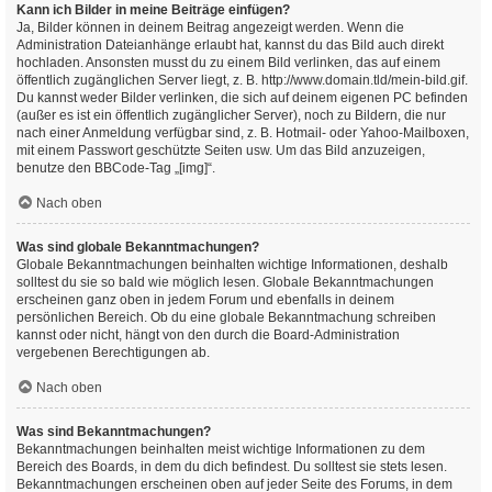
Kann ich Bilder in meine Beiträge einfügen?
Ja, Bilder können in deinem Beitrag angezeigt werden. Wenn die
Administration Dateianhänge erlaubt hat, kannst du das Bild auch direkt
hochladen. Ansonsten musst du zu einem Bild verlinken, das auf einem
öffentlich zugänglichen Server liegt, z. B. http://www.domain.tld/mein-bild.gif.
Du kannst weder Bilder verlinken, die sich auf deinem eigenen PC befinden
(außer es ist ein öffentlich zugänglicher Server), noch zu Bildern, die nur
nach einer Anmeldung verfügbar sind, z. B. Hotmail- oder Yahoo-Mailboxen,
mit einem Passwort geschützte Seiten usw. Um das Bild anzuzeigen,
benutze den BBCode-Tag „[img]“.
Nach oben
Was sind globale Bekanntmachungen?
Globale Bekanntmachungen beinhalten wichtige Informationen, deshalb
solltest du sie so bald wie möglich lesen. Globale Bekanntmachungen
erscheinen ganz oben in jedem Forum und ebenfalls in deinem
persönlichen Bereich. Ob du eine globale Bekanntmachung schreiben
kannst oder nicht, hängt von den durch die Board-Administration
vergebenen Berechtigungen ab.
Nach oben
Was sind Bekanntmachungen?
Bekanntmachungen beinhalten meist wichtige Informationen zu dem
Bereich des Boards, in dem du dich befindest. Du solltest sie stets lesen.
Bekanntmachungen erscheinen oben auf jeder Seite des Forums, in dem