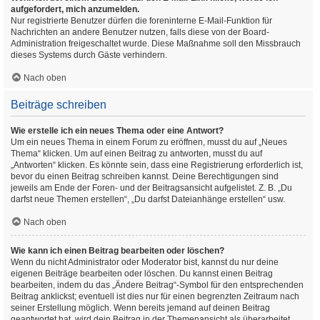
aufgefordert, mich anzumelden.
Nur registrierte Benutzer dürfen die foreninterne E-Mail-Funktion für
Nachrichten an andere Benutzer nutzen, falls diese von der Board-
Administration freigeschaltet wurde. Diese Maßnahme soll den Missbrauch
dieses Systems durch Gäste verhindern.
Nach oben
Beiträge schreiben
Wie erstelle ich ein neues Thema oder eine Antwort?
Um ein neues Thema in einem Forum zu eröffnen, musst du auf „Neues
Thema“ klicken. Um auf einen Beitrag zu antworten, musst du auf
„Antworten“ klicken. Es könnte sein, dass eine Registrierung erforderlich ist,
bevor du einen Beitrag schreiben kannst. Deine Berechtigungen sind
jeweils am Ende der Foren- und der Beitragsansicht aufgelistet. Z. B. „Du
darfst neue Themen erstellen“, „Du darfst Dateianhänge erstellen“ usw.
Nach oben
Wie kann ich einen Beitrag bearbeiten oder löschen?
Wenn du nicht Administrator oder Moderator bist, kannst du nur deine
eigenen Beiträge bearbeiten oder löschen. Du kannst einen Beitrag
bearbeiten, indem du das „Ändere Beitrag“-Symbol für den entsprechenden
Beitrag anklickst; eventuell ist dies nur für einen begrenzten Zeitraum nach
seiner Erstellung möglich. Wenn bereits jemand auf deinen Beitrag
geantwortet hat, wird dein Beitrag in der Themenansicht als überarbeitet