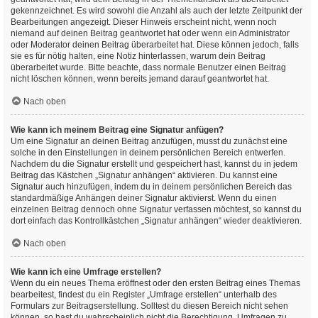
gekennzeichnet. Es wird sowohl die Anzahl als auch der letzte Zeitpunkt der
Bearbeitungen angezeigt. Dieser Hinweis erscheint nicht, wenn noch
niemand auf deinen Beitrag geantwortet hat oder wenn ein Administrator
oder Moderator deinen Beitrag überarbeitet hat. Diese können jedoch, falls
sie es für nötig halten, eine Notiz hinterlassen, warum dein Beitrag
überarbeitet wurde. Bitte beachte, dass normale Benutzer einen Beitrag
nicht löschen können, wenn bereits jemand darauf geantwortet hat.
Nach oben
Wie kann ich meinem Beitrag eine Signatur anfügen?
Um eine Signatur an deinen Beitrag anzufügen, musst du zunächst eine
solche in den Einstellungen in deinem persönlichen Bereich entwerfen.
Nachdem du die Signatur erstellt und gespeichert hast, kannst du in jedem
Beitrag das Kästchen „Signatur anhängen“ aktivieren. Du kannst eine
Signatur auch hinzufügen, indem du in deinem persönlichen Bereich das
standardmäßige Anhängen deiner Signatur aktivierst. Wenn du einen
einzelnen Beitrag dennoch ohne Signatur verfassen möchtest, so kannst du
dort einfach das Kontrollkästchen „Signatur anhängen“ wieder deaktivieren.
Nach oben
Wie kann ich eine Umfrage erstellen?
Wenn du ein neues Thema eröffnest oder den ersten Beitrag eines Themas
bearbeitest, findest du ein Register „Umfrage erstellen“ unterhalb des
Formulars zur Beitragserstellung. Solltest du diesen Bereich nicht sehen
können, so hast du wahrscheinlich nicht die Berechtigung, Umfragen zu