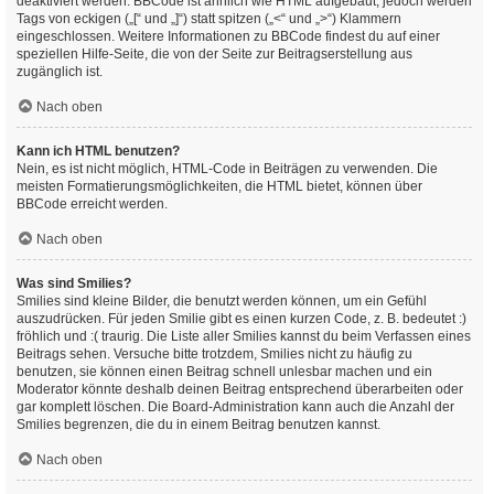
deaktiviert werden. BBCode ist ähnlich wie HTML aufgebaut, jedoch werden
Tags von eckigen („[“ und „]“) statt spitzen („<“ und „>“) Klammern
eingeschlossen. Weitere Informationen zu BBCode findest du auf einer
speziellen Hilfe-Seite, die von der Seite zur Beitragserstellung aus
zugänglich ist.
Nach oben
Kann ich HTML benutzen?
Nein, es ist nicht möglich, HTML-Code in Beiträgen zu verwenden. Die
meisten Formatierungsmöglichkeiten, die HTML bietet, können über
BBCode erreicht werden.
Nach oben
Was sind Smilies?
Smilies sind kleine Bilder, die benutzt werden können, um ein Gefühl
auszudrücken. Für jeden Smilie gibt es einen kurzen Code, z. B. bedeutet :)
fröhlich und :( traurig. Die Liste aller Smilies kannst du beim Verfassen eines
Beitrags sehen. Versuche bitte trotzdem, Smilies nicht zu häufig zu
benutzen, sie können einen Beitrag schnell unlesbar machen und ein
Moderator könnte deshalb deinen Beitrag entsprechend überarbeiten oder
gar komplett löschen. Die Board-Administration kann auch die Anzahl der
Smilies begrenzen, die du in einem Beitrag benutzen kannst.
Nach oben