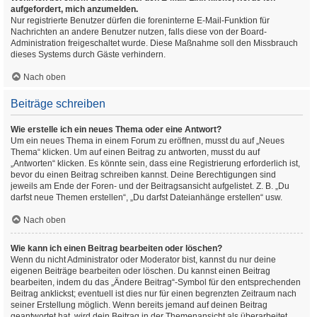
aufgefordert, mich anzumelden.
Nur registrierte Benutzer dürfen die foreninterne E-Mail-Funktion für
Nachrichten an andere Benutzer nutzen, falls diese von der Board-
Administration freigeschaltet wurde. Diese Maßnahme soll den Missbrauch
dieses Systems durch Gäste verhindern.
Nach oben
Beiträge schreiben
Wie erstelle ich ein neues Thema oder eine Antwort?
Um ein neues Thema in einem Forum zu eröffnen, musst du auf „Neues
Thema“ klicken. Um auf einen Beitrag zu antworten, musst du auf
„Antworten“ klicken. Es könnte sein, dass eine Registrierung erforderlich ist,
bevor du einen Beitrag schreiben kannst. Deine Berechtigungen sind
jeweils am Ende der Foren- und der Beitragsansicht aufgelistet. Z. B. „Du
darfst neue Themen erstellen“, „Du darfst Dateianhänge erstellen“ usw.
Nach oben
Wie kann ich einen Beitrag bearbeiten oder löschen?
Wenn du nicht Administrator oder Moderator bist, kannst du nur deine
eigenen Beiträge bearbeiten oder löschen. Du kannst einen Beitrag
bearbeiten, indem du das „Ändere Beitrag“-Symbol für den entsprechenden
Beitrag anklickst; eventuell ist dies nur für einen begrenzten Zeitraum nach
seiner Erstellung möglich. Wenn bereits jemand auf deinen Beitrag
geantwortet hat, wird dein Beitrag in der Themenansicht als überarbeitet