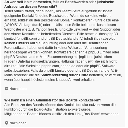
An wen soll ich mich wenden, falls es Beschwerden oder juristische
Anfragen zu diesem Forum gibt?
Jeder Administrator, der auf der „Das Team“-Seite aufgeführt ist, ist ein
geeigneter Kontakt für deine Beschwerde. Wenn du so keine Antwort
erhältst, solltest du den Besitzer der Domain kontaktieren (führe dazu eine
„WHOIS“-Abfrage
durch) oder — falls diese Seite bei einem kostenlosen
Webhoster wie z. B. Yahoo!, free.fr, funpic.de usw. liegt — den Support oder
den Abuse-Kontakt des betreffenden Dienstes. Bitte beachte, dass phpBB
Limited (phpBB.com) und phpBB Deutschland e. V. (phpBB.de)
absolut
keinen Einfluss
auf die Benutzung oder den oder die Benutzer der
Forensoftware haben und dafür in keiner Weise zur Verantwortung
herangezogen werden können. Kontaktiere daher nie phpBB Limited oder
phpBB Deutschland e. V. in Zusammenhang mit jeglichen juristischen
Fragen (Unterlassungserklärungen, Haftungsfragen usw.), die
sich nicht
direkt
auf die Websiten phpbb.com, phpbb.de oder die phpBB-Software
selbst beziehen. Falls du phpBB Limited oder phpBB Deutschland e. V. E-
Mails schreibst, die die
Softwarenutzung durch Dritte
betreffen, so wirst du,
wenn überhaupt, höchstens eine knappe Antwort erhalten.
Nach oben
Wie kann ich einen Administrator des Boards kontaktieren?
Alle Benutzer des Boards können das Kontaktformular nutzen, wenn die
Funktion durch die Board-Administration aktiviert wurde.
Mitglieder des Boards können zusätzlich den Link „Das Team“ verwenden.
Nach oben