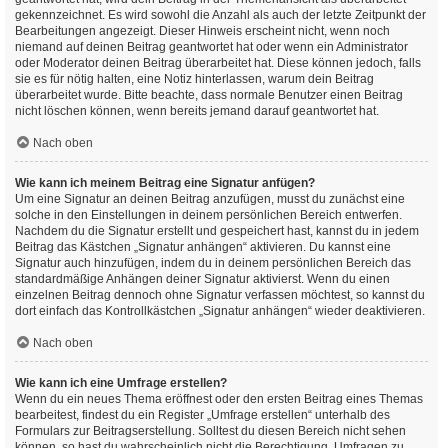
gekennzeichnet. Es wird sowohl die Anzahl als auch der letzte Zeitpunkt der
Bearbeitungen angezeigt. Dieser Hinweis erscheint nicht, wenn noch
niemand auf deinen Beitrag geantwortet hat oder wenn ein Administrator
oder Moderator deinen Beitrag überarbeitet hat. Diese können jedoch, falls
sie es für nötig halten, eine Notiz hinterlassen, warum dein Beitrag
überarbeitet wurde. Bitte beachte, dass normale Benutzer einen Beitrag
nicht löschen können, wenn bereits jemand darauf geantwortet hat.
Nach oben
Wie kann ich meinem Beitrag eine Signatur anfügen?
Um eine Signatur an deinen Beitrag anzufügen, musst du zunächst eine
solche in den Einstellungen in deinem persönlichen Bereich entwerfen.
Nachdem du die Signatur erstellt und gespeichert hast, kannst du in jedem
Beitrag das Kästchen „Signatur anhängen“ aktivieren. Du kannst eine
Signatur auch hinzufügen, indem du in deinem persönlichen Bereich das
standardmäßige Anhängen deiner Signatur aktivierst. Wenn du einen
einzelnen Beitrag dennoch ohne Signatur verfassen möchtest, so kannst du
dort einfach das Kontrollkästchen „Signatur anhängen“ wieder deaktivieren.
Nach oben
Wie kann ich eine Umfrage erstellen?
Wenn du ein neues Thema eröffnest oder den ersten Beitrag eines Themas
bearbeitest, findest du ein Register „Umfrage erstellen“ unterhalb des
Formulars zur Beitragserstellung. Solltest du diesen Bereich nicht sehen
können, so hast du wahrscheinlich nicht die Berechtigung, Umfragen zu