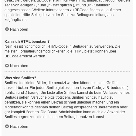
deaktiviert werden. BBCode ist ähnlich wie HTML aufgebaut, jedoch werden
Tags von eckigen („[“ und „]“) statt spitzen („<“ und „>“) Klammern
eingeschlossen. Weitere Informationen zu BBCode findest du auf einer
speziellen Hilfe-Seite, die von der Seite zur Beitragserstellung aus
zugänglich ist.
Nach oben
Kann ich HTML benutzen?
Nein, es ist nicht möglich, HTML-Code in Beiträgen zu verwenden. Die
meisten Formatierungsmöglichkeiten, die HTML bietet, können über
BBCode erreicht werden.
Nach oben
Was sind Smilies?
Smilies sind kleine Bilder, die benutzt werden können, um ein Gefühl
auszudrücken. Für jeden Smilie gibt es einen kurzen Code, z. B. bedeutet :)
fröhlich und :( traurig. Die Liste aller Smilies kannst du beim Verfassen eines
Beitrags sehen. Versuche bitte trotzdem, Smilies nicht zu häufig zu
benutzen, sie können einen Beitrag schnell unlesbar machen und ein
Moderator könnte deshalb deinen Beitrag entsprechend überarbeiten oder
gar komplett löschen. Die Board-Administration kann auch die Anzahl der
Smilies begrenzen, die du in einem Beitrag benutzen kannst.
Nach oben