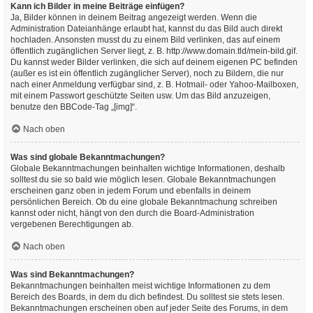
Kann ich Bilder in meine Beiträge einfügen?
Ja, Bilder können in deinem Beitrag angezeigt werden. Wenn die
Administration Dateianhänge erlaubt hat, kannst du das Bild auch direkt
hochladen. Ansonsten musst du zu einem Bild verlinken, das auf einem
öffentlich zugänglichen Server liegt, z. B. http://www.domain.tld/mein-bild.gif.
Du kannst weder Bilder verlinken, die sich auf deinem eigenen PC befinden
(außer es ist ein öffentlich zugänglicher Server), noch zu Bildern, die nur
nach einer Anmeldung verfügbar sind, z. B. Hotmail- oder Yahoo-Mailboxen,
mit einem Passwort geschützte Seiten usw. Um das Bild anzuzeigen,
benutze den BBCode-Tag „[img]“.
Nach oben
Was sind globale Bekanntmachungen?
Globale Bekanntmachungen beinhalten wichtige Informationen, deshalb
solltest du sie so bald wie möglich lesen. Globale Bekanntmachungen
erscheinen ganz oben in jedem Forum und ebenfalls in deinem
persönlichen Bereich. Ob du eine globale Bekanntmachung schreiben
kannst oder nicht, hängt von den durch die Board-Administration
vergebenen Berechtigungen ab.
Nach oben
Was sind Bekanntmachungen?
Bekanntmachungen beinhalten meist wichtige Informationen zu dem
Bereich des Boards, in dem du dich befindest. Du solltest sie stets lesen.
Bekanntmachungen erscheinen oben auf jeder Seite des Forums, in dem