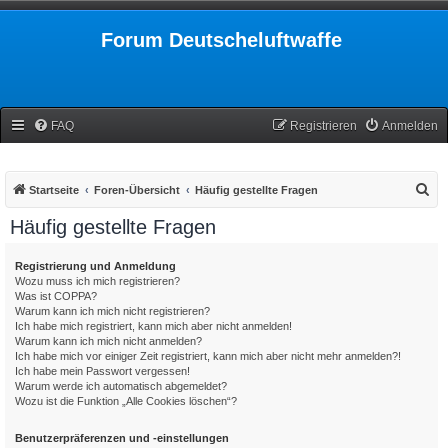
Forum Deutscheluftwaffe
FAQ
Registrieren
Anmelden
S
Startseite
Foren-Übersicht
Häufig gestellte Fragen
u
Häufig gestellte Fragen
c
h
Registrierung und Anmeldung
Wozu muss ich mich registrieren?
e
Was ist COPPA?
Warum kann ich mich nicht registrieren?
Ich habe mich registriert, kann mich aber nicht anmelden!
Warum kann ich mich nicht anmelden?
Ich habe mich vor einiger Zeit registriert, kann mich aber nicht mehr anmelden?!
Ich habe mein Passwort vergessen!
Warum werde ich automatisch abgemeldet?
Wozu ist die Funktion „Alle Cookies löschen“?
Benutzerpräferenzen und -einstellungen