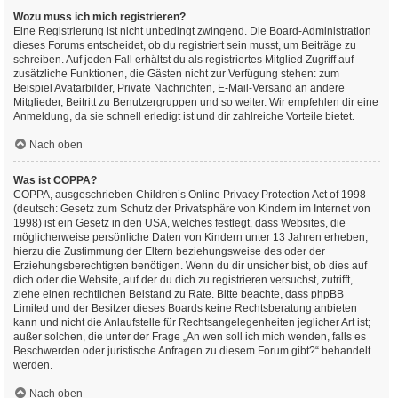
Wozu muss ich mich registrieren?
Eine Registrierung ist nicht unbedingt zwingend. Die Board-Administration
dieses Forums entscheidet, ob du registriert sein musst, um Beiträge zu
schreiben. Auf jeden Fall erhältst du als registriertes Mitglied Zugriff auf
zusätzliche Funktionen, die Gästen nicht zur Verfügung stehen: zum
Beispiel Avatarbilder, Private Nachrichten, E-Mail-Versand an andere
Mitglieder, Beitritt zu Benutzergruppen und so weiter. Wir empfehlen dir eine
Anmeldung, da sie schnell erledigt ist und dir zahlreiche Vorteile bietet.
Nach oben
Was ist COPPA?
COPPA, ausgeschrieben Children’s Online Privacy Protection Act of 1998
(deutsch: Gesetz zum Schutz der Privatsphäre von Kindern im Internet von
1998) ist ein Gesetz in den USA, welches festlegt, dass Websites, die
möglicherweise persönliche Daten von Kindern unter 13 Jahren erheben,
hierzu die Zustimmung der Eltern beziehungsweise des oder der
Erziehungsberechtigten benötigen. Wenn du dir unsicher bist, ob dies auf
dich oder die Website, auf der du dich zu registrieren versuchst, zutrifft,
ziehe einen rechtlichen Beistand zu Rate. Bitte beachte, dass phpBB
Limited und der Besitzer dieses Boards keine Rechtsberatung anbieten
kann und nicht die Anlaufstelle für Rechtsangelegenheiten jeglicher Art ist;
außer solchen, die unter der Frage „An wen soll ich mich wenden, falls es
Beschwerden oder juristische Anfragen zu diesem Forum gibt?“ behandelt
werden.
Nach oben