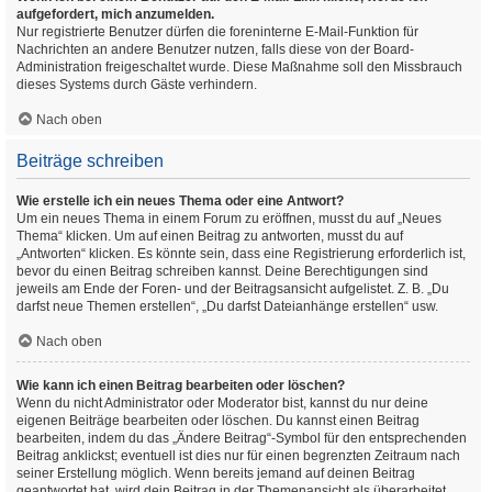
aufgefordert, mich anzumelden.
Nur registrierte Benutzer dürfen die foreninterne E-Mail-Funktion für
Nachrichten an andere Benutzer nutzen, falls diese von der Board-
Administration freigeschaltet wurde. Diese Maßnahme soll den Missbrauch
dieses Systems durch Gäste verhindern.
Nach oben
Beiträge schreiben
Wie erstelle ich ein neues Thema oder eine Antwort?
Um ein neues Thema in einem Forum zu eröffnen, musst du auf „Neues
Thema“ klicken. Um auf einen Beitrag zu antworten, musst du auf
„Antworten“ klicken. Es könnte sein, dass eine Registrierung erforderlich ist,
bevor du einen Beitrag schreiben kannst. Deine Berechtigungen sind
jeweils am Ende der Foren- und der Beitragsansicht aufgelistet. Z. B. „Du
darfst neue Themen erstellen“, „Du darfst Dateianhänge erstellen“ usw.
Nach oben
Wie kann ich einen Beitrag bearbeiten oder löschen?
Wenn du nicht Administrator oder Moderator bist, kannst du nur deine
eigenen Beiträge bearbeiten oder löschen. Du kannst einen Beitrag
bearbeiten, indem du das „Ändere Beitrag“-Symbol für den entsprechenden
Beitrag anklickst; eventuell ist dies nur für einen begrenzten Zeitraum nach
seiner Erstellung möglich. Wenn bereits jemand auf deinen Beitrag
geantwortet hat, wird dein Beitrag in der Themenansicht als überarbeitet