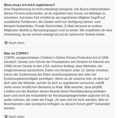
Wozu muss ich mich registrieren?
Eine Registrierung ist nicht unbedingt zwingend. Die Board-Administration
dieses Forums entscheidet, ob du registriert sein musst, um Beiträge zu
schreiben. Auf jeden Fall erhältst du als registriertes Mitglied Zugriff auf
zusätzliche Funktionen, die Gästen nicht zur Verfügung stehen: zum
Beispiel Avatarbilder, Private Nachrichten, E-Mail-Versand an andere
Mitglieder, Beitritt zu Benutzergruppen und so weiter. Wir empfehlen dir eine
Anmeldung, da sie schnell erledigt ist und dir zahlreiche Vorteile bietet.
Nach oben
Was ist COPPA?
COPPA, ausgeschrieben Children’s Online Privacy Protection Act of 1998
(deutsch: Gesetz zum Schutz der Privatsphäre von Kindern im Internet von
1998) ist ein Gesetz in den USA, welches festlegt, dass Websites, die
möglicherweise persönliche Daten von Kindern unter 13 Jahren erheben,
hierzu die Zustimmung der Eltern beziehungsweise des oder der
Erziehungsberechtigten benötigen. Wenn du dir unsicher bist, ob dies auf
dich oder die Website, auf der du dich zu registrieren versuchst, zutrifft,
ziehe einen rechtlichen Beistand zu Rate. Bitte beachte, dass phpBB
Limited und der Besitzer dieses Boards keine Rechtsberatung anbieten
kann und nicht die Anlaufstelle für Rechtsangelegenheiten jeglicher Art ist;
außer solchen, die unter der Frage „An wen soll ich mich wenden, falls es
Beschwerden oder juristische Anfragen zu diesem Forum gibt?“ behandelt
werden.
Nach oben