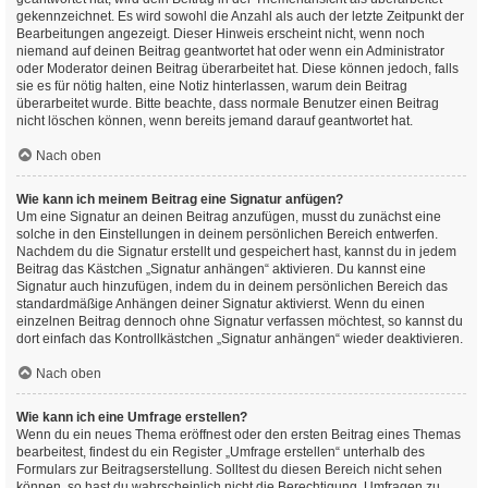
gekennzeichnet. Es wird sowohl die Anzahl als auch der letzte Zeitpunkt der
Bearbeitungen angezeigt. Dieser Hinweis erscheint nicht, wenn noch
niemand auf deinen Beitrag geantwortet hat oder wenn ein Administrator
oder Moderator deinen Beitrag überarbeitet hat. Diese können jedoch, falls
sie es für nötig halten, eine Notiz hinterlassen, warum dein Beitrag
überarbeitet wurde. Bitte beachte, dass normale Benutzer einen Beitrag
nicht löschen können, wenn bereits jemand darauf geantwortet hat.
Nach oben
Wie kann ich meinem Beitrag eine Signatur anfügen?
Um eine Signatur an deinen Beitrag anzufügen, musst du zunächst eine
solche in den Einstellungen in deinem persönlichen Bereich entwerfen.
Nachdem du die Signatur erstellt und gespeichert hast, kannst du in jedem
Beitrag das Kästchen „Signatur anhängen“ aktivieren. Du kannst eine
Signatur auch hinzufügen, indem du in deinem persönlichen Bereich das
standardmäßige Anhängen deiner Signatur aktivierst. Wenn du einen
einzelnen Beitrag dennoch ohne Signatur verfassen möchtest, so kannst du
dort einfach das Kontrollkästchen „Signatur anhängen“ wieder deaktivieren.
Nach oben
Wie kann ich eine Umfrage erstellen?
Wenn du ein neues Thema eröffnest oder den ersten Beitrag eines Themas
bearbeitest, findest du ein Register „Umfrage erstellen“ unterhalb des
Formulars zur Beitragserstellung. Solltest du diesen Bereich nicht sehen
können, so hast du wahrscheinlich nicht die Berechtigung, Umfragen zu