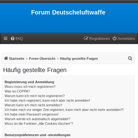
Forum Deutscheluftwaffe
FAQ
Registrieren
Anmelden
S
Startseite
Foren-Übersicht
Häufig gestellte Fragen
u
Häufig gestellte Fragen
c
h
Registrierung und Anmeldung
Wozu muss ich mich registrieren?
e
Was ist COPPA?
Warum kann ich mich nicht registrieren?
Ich habe mich registriert, kann mich aber nicht anmelden!
Warum kann ich mich nicht anmelden?
Ich habe mich vor einiger Zeit registriert, kann mich aber nicht mehr anmelden?!
Ich habe mein Passwort vergessen!
Warum werde ich automatisch abgemeldet?
Wozu ist die Funktion „Alle Cookies löschen“?
Benutzerpräferenzen und -einstellungen