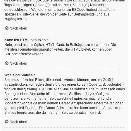
deaktiviert werden. BBCode ist ähnlich wie HTML aufgebaut, jedoch werden
Tags von eckigen („[“ und „]“) statt spitzen („<“ und „>“) Klammern
eingeschlossen. Weitere Informationen zu BBCode findest du auf einer
speziellen Hilfe-Seite, die von der Seite zur Beitragserstellung aus
zugänglich ist.
Nach oben
Kann ich HTML benutzen?
Nein, es ist nicht möglich, HTML-Code in Beiträgen zu verwenden. Die
meisten Formatierungsmöglichkeiten, die HTML bietet, können über
BBCode erreicht werden.
Nach oben
Was sind Smilies?
Smilies sind kleine Bilder, die benutzt werden können, um ein Gefühl
auszudrücken. Für jeden Smilie gibt es einen kurzen Code, z. B. bedeutet :)
fröhlich und :( traurig. Die Liste aller Smilies kannst du beim Verfassen eines
Beitrags sehen. Versuche bitte trotzdem, Smilies nicht zu häufig zu
benutzen, sie können einen Beitrag schnell unlesbar machen und ein
Moderator könnte deshalb deinen Beitrag entsprechend überarbeiten oder
gar komplett löschen. Die Board-Administration kann auch die Anzahl der
Smilies begrenzen, die du in einem Beitrag benutzen kannst.
Nach oben