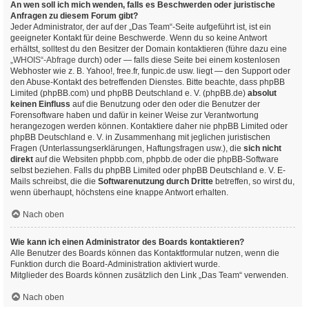
An wen soll ich mich wenden, falls es Beschwerden oder juristische
Anfragen zu diesem Forum gibt?
Jeder Administrator, der auf der „Das Team“-Seite aufgeführt ist, ist ein
geeigneter Kontakt für deine Beschwerde. Wenn du so keine Antwort
erhältst, solltest du den Besitzer der Domain kontaktieren (führe dazu eine
„WHOIS“-Abfrage
durch) oder — falls diese Seite bei einem kostenlosen
Webhoster wie z. B. Yahoo!, free.fr, funpic.de usw. liegt — den Support oder
den Abuse-Kontakt des betreffenden Dienstes. Bitte beachte, dass phpBB
Limited (phpBB.com) und phpBB Deutschland e. V. (phpBB.de)
absolut
keinen Einfluss
auf die Benutzung oder den oder die Benutzer der
Forensoftware haben und dafür in keiner Weise zur Verantwortung
herangezogen werden können. Kontaktiere daher nie phpBB Limited oder
phpBB Deutschland e. V. in Zusammenhang mit jeglichen juristischen
Fragen (Unterlassungserklärungen, Haftungsfragen usw.), die
sich nicht
direkt
auf die Websiten phpbb.com, phpbb.de oder die phpBB-Software
selbst beziehen. Falls du phpBB Limited oder phpBB Deutschland e. V. E-
Mails schreibst, die die
Softwarenutzung durch Dritte
betreffen, so wirst du,
wenn überhaupt, höchstens eine knappe Antwort erhalten.
Nach oben
Wie kann ich einen Administrator des Boards kontaktieren?
Alle Benutzer des Boards können das Kontaktformular nutzen, wenn die
Funktion durch die Board-Administration aktiviert wurde.
Mitglieder des Boards können zusätzlich den Link „Das Team“ verwenden.
Nach oben