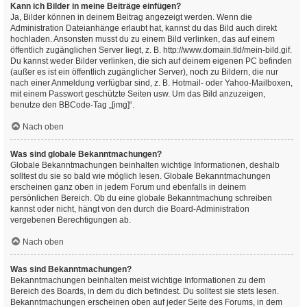
Kann ich Bilder in meine Beiträge einfügen?
Ja, Bilder können in deinem Beitrag angezeigt werden. Wenn die
Administration Dateianhänge erlaubt hat, kannst du das Bild auch direkt
hochladen. Ansonsten musst du zu einem Bild verlinken, das auf einem
öffentlich zugänglichen Server liegt, z. B. http://www.domain.tld/mein-bild.gif.
Du kannst weder Bilder verlinken, die sich auf deinem eigenen PC befinden
(außer es ist ein öffentlich zugänglicher Server), noch zu Bildern, die nur
nach einer Anmeldung verfügbar sind, z. B. Hotmail- oder Yahoo-Mailboxen,
mit einem Passwort geschützte Seiten usw. Um das Bild anzuzeigen,
benutze den BBCode-Tag „[img]“.
Nach oben
Was sind globale Bekanntmachungen?
Globale Bekanntmachungen beinhalten wichtige Informationen, deshalb
solltest du sie so bald wie möglich lesen. Globale Bekanntmachungen
erscheinen ganz oben in jedem Forum und ebenfalls in deinem
persönlichen Bereich. Ob du eine globale Bekanntmachung schreiben
kannst oder nicht, hängt von den durch die Board-Administration
vergebenen Berechtigungen ab.
Nach oben
Was sind Bekanntmachungen?
Bekanntmachungen beinhalten meist wichtige Informationen zu dem
Bereich des Boards, in dem du dich befindest. Du solltest sie stets lesen.
Bekanntmachungen erscheinen oben auf jeder Seite des Forums, in dem