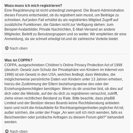
Wozu muss ich mich registrieren?
Eine Registrierung ist nicht unbedingt zwingend. Die Board-Administration
dieses Forums entscheidet, ob du registriert sein musst, um Beiträge zu
schreiben. Auf jeden Fall erhältst du als registriertes Mitglied Zugriff auf
zusätzliche Funktionen, die Gästen nicht zur Verfügung stehen: zum
Beispiel Avatarbilder, Private Nachrichten, E-Mail-Versand an andere
Mitglieder, Beitritt zu Benutzergruppen und so weiter. Wir empfehlen dir eine
Anmeldung, da sie schnell erledigt ist und dir zahlreiche Vorteile bietet.
Nach oben
Was ist COPPA?
COPPA, ausgeschrieben Children’s Online Privacy Protection Act of 1998
(deutsch: Gesetz zum Schutz der Privatsphäre von Kindern im Internet von
1998) ist ein Gesetz in den USA, welches festlegt, dass Websites, die
möglicherweise persönliche Daten von Kindern unter 13 Jahren erheben,
hierzu die Zustimmung der Eltern beziehungsweise des oder der
Erziehungsberechtigten benötigen. Wenn du dir unsicher bist, ob dies auf
dich oder die Website, auf der du dich zu registrieren versuchst, zutrifft,
ziehe einen rechtlichen Beistand zu Rate. Bitte beachte, dass phpBB
Limited und der Besitzer dieses Boards keine Rechtsberatung anbieten
kann und nicht die Anlaufstelle für Rechtsangelegenheiten jeglicher Art ist;
außer solchen, die unter der Frage „An wen soll ich mich wenden, falls es
Beschwerden oder juristische Anfragen zu diesem Forum gibt?“ behandelt
werden.
Nach oben