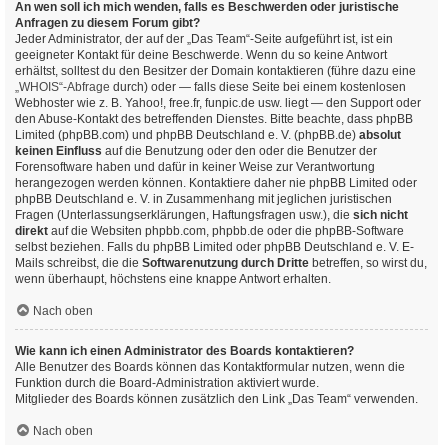
An wen soll ich mich wenden, falls es Beschwerden oder juristische
Anfragen zu diesem Forum gibt?
Jeder Administrator, der auf der „Das Team“-Seite aufgeführt ist, ist ein
geeigneter Kontakt für deine Beschwerde. Wenn du so keine Antwort
erhältst, solltest du den Besitzer der Domain kontaktieren (führe dazu eine
„WHOIS“-Abfrage
durch) oder — falls diese Seite bei einem kostenlosen
Webhoster wie z. B. Yahoo!, free.fr, funpic.de usw. liegt — den Support oder
den Abuse-Kontakt des betreffenden Dienstes. Bitte beachte, dass phpBB
Limited (phpBB.com) und phpBB Deutschland e. V. (phpBB.de)
absolut
keinen Einfluss
auf die Benutzung oder den oder die Benutzer der
Forensoftware haben und dafür in keiner Weise zur Verantwortung
herangezogen werden können. Kontaktiere daher nie phpBB Limited oder
phpBB Deutschland e. V. in Zusammenhang mit jeglichen juristischen
Fragen (Unterlassungserklärungen, Haftungsfragen usw.), die
sich nicht
direkt
auf die Websiten phpbb.com, phpbb.de oder die phpBB-Software
selbst beziehen. Falls du phpBB Limited oder phpBB Deutschland e. V. E-
Mails schreibst, die die
Softwarenutzung durch Dritte
betreffen, so wirst du,
wenn überhaupt, höchstens eine knappe Antwort erhalten.
Nach oben
Wie kann ich einen Administrator des Boards kontaktieren?
Alle Benutzer des Boards können das Kontaktformular nutzen, wenn die
Funktion durch die Board-Administration aktiviert wurde.
Mitglieder des Boards können zusätzlich den Link „Das Team“ verwenden.
Nach oben