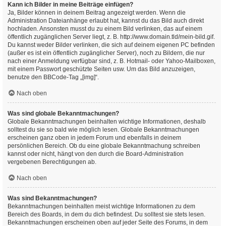
Kann ich Bilder in meine Beiträge einfügen?
Ja, Bilder können in deinem Beitrag angezeigt werden. Wenn die
Administration Dateianhänge erlaubt hat, kannst du das Bild auch direkt
hochladen. Ansonsten musst du zu einem Bild verlinken, das auf einem
öffentlich zugänglichen Server liegt, z. B. http://www.domain.tld/mein-bild.gif.
Du kannst weder Bilder verlinken, die sich auf deinem eigenen PC befinden
(außer es ist ein öffentlich zugänglicher Server), noch zu Bildern, die nur
nach einer Anmeldung verfügbar sind, z. B. Hotmail- oder Yahoo-Mailboxen,
mit einem Passwort geschützte Seiten usw. Um das Bild anzuzeigen,
benutze den BBCode-Tag „[img]“.
Nach oben
Was sind globale Bekanntmachungen?
Globale Bekanntmachungen beinhalten wichtige Informationen, deshalb
solltest du sie so bald wie möglich lesen. Globale Bekanntmachungen
erscheinen ganz oben in jedem Forum und ebenfalls in deinem
persönlichen Bereich. Ob du eine globale Bekanntmachung schreiben
kannst oder nicht, hängt von den durch die Board-Administration
vergebenen Berechtigungen ab.
Nach oben
Was sind Bekanntmachungen?
Bekanntmachungen beinhalten meist wichtige Informationen zu dem
Bereich des Boards, in dem du dich befindest. Du solltest sie stets lesen.
Bekanntmachungen erscheinen oben auf jeder Seite des Forums, in dem