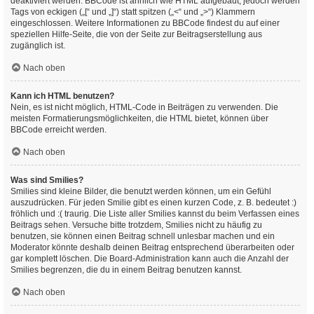
deaktiviert werden. BBCode ist ähnlich wie HTML aufgebaut, jedoch werden
Tags von eckigen („[“ und „]“) statt spitzen („<“ und „>“) Klammern
eingeschlossen. Weitere Informationen zu BBCode findest du auf einer
speziellen Hilfe-Seite, die von der Seite zur Beitragserstellung aus
zugänglich ist.
Nach oben
Kann ich HTML benutzen?
Nein, es ist nicht möglich, HTML-Code in Beiträgen zu verwenden. Die
meisten Formatierungsmöglichkeiten, die HTML bietet, können über
BBCode erreicht werden.
Nach oben
Was sind Smilies?
Smilies sind kleine Bilder, die benutzt werden können, um ein Gefühl
auszudrücken. Für jeden Smilie gibt es einen kurzen Code, z. B. bedeutet :)
fröhlich und :( traurig. Die Liste aller Smilies kannst du beim Verfassen eines
Beitrags sehen. Versuche bitte trotzdem, Smilies nicht zu häufig zu
benutzen, sie können einen Beitrag schnell unlesbar machen und ein
Moderator könnte deshalb deinen Beitrag entsprechend überarbeiten oder
gar komplett löschen. Die Board-Administration kann auch die Anzahl der
Smilies begrenzen, die du in einem Beitrag benutzen kannst.
Nach oben