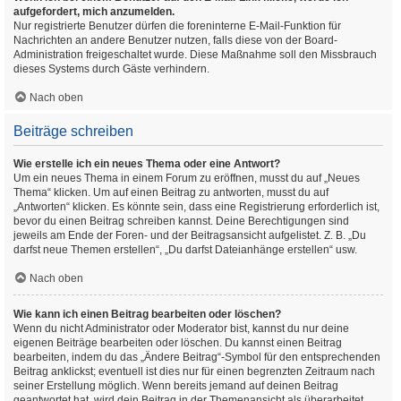
aufgefordert, mich anzumelden.
Nur registrierte Benutzer dürfen die foreninterne E-Mail-Funktion für
Nachrichten an andere Benutzer nutzen, falls diese von der Board-
Administration freigeschaltet wurde. Diese Maßnahme soll den Missbrauch
dieses Systems durch Gäste verhindern.
Nach oben
Beiträge schreiben
Wie erstelle ich ein neues Thema oder eine Antwort?
Um ein neues Thema in einem Forum zu eröffnen, musst du auf „Neues
Thema“ klicken. Um auf einen Beitrag zu antworten, musst du auf
„Antworten“ klicken. Es könnte sein, dass eine Registrierung erforderlich ist,
bevor du einen Beitrag schreiben kannst. Deine Berechtigungen sind
jeweils am Ende der Foren- und der Beitragsansicht aufgelistet. Z. B. „Du
darfst neue Themen erstellen“, „Du darfst Dateianhänge erstellen“ usw.
Nach oben
Wie kann ich einen Beitrag bearbeiten oder löschen?
Wenn du nicht Administrator oder Moderator bist, kannst du nur deine
eigenen Beiträge bearbeiten oder löschen. Du kannst einen Beitrag
bearbeiten, indem du das „Ändere Beitrag“-Symbol für den entsprechenden
Beitrag anklickst; eventuell ist dies nur für einen begrenzten Zeitraum nach
seiner Erstellung möglich. Wenn bereits jemand auf deinen Beitrag
geantwortet hat, wird dein Beitrag in der Themenansicht als überarbeitet