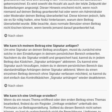
gekennzeichnet. Es wird sowohl die Anzahl als auch der letzte Zeitpunkt der
Bearbeitungen angezeigt. Dieser Hinweis erscheint nicht, wenn noch
niemand auf deinen Beitrag geantwortet hat oder wenn ein Administrator
oder Moderator deinen Beitrag überarbeitet hat. Diese können jedoch, falls
sie es für nötig halten, eine Notiz hinterlassen, warum dein Beitrag
überarbeitet wurde. Bitte beachte, dass normale Benutzer einen Beitrag
nicht löschen können, wenn bereits jemand darauf geantwortet hat.
Nach oben
Wie kann ich meinem Beitrag eine Signatur anfügen?
Um eine Signatur an deinen Beitrag anzufügen, musst du zunächst eine
solche in den Einstellungen in deinem persönlichen Bereich entwerfen.
Nachdem du die Signatur erstellt und gespeichert hast, kannst du in jedem
Beitrag das Kästchen „Signatur anhängen“ aktivieren. Du kannst eine
Signatur auch hinzufügen, indem du in deinem persönlichen Bereich das
standardmäßige Anhängen deiner Signatur aktivierst. Wenn du einen
einzelnen Beitrag dennoch ohne Signatur verfassen möchtest, so kannst du
dort einfach das Kontrollkästchen „Signatur anhängen“ wieder deaktivieren.
Nach oben
Wie kann ich eine Umfrage erstellen?
Wenn du ein neues Thema eröffnest oder den ersten Beitrag eines Themas
bearbeitest, findest du ein Register „Umfrage erstellen“ unterhalb des
Formulars zur Beitragserstellung. Solltest du diesen Bereich nicht sehen
können, so hast du wahrscheinlich nicht die Berechtigung, Umfragen zu