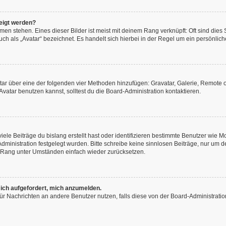
eigt werden?
en stehen. Eines dieser Bilder ist meist mit deinem Rang verknüpft: Oft sind dies
h als „Avatar“ bezeichnet. Es handelt sich hierbei in der Regel um ein persönliche
vatar über eine der folgenden vier Methoden hinzufügen: Gravatar, Galerie, Remot
atar benutzen kannst, solltest du die Board-Administration kontaktieren.
ele Beiträge du bislang erstellt hast oder identifizieren bestimmte Benutzer wie
-Administration festgelegt wurden. Bitte schreibe keine sinnlosen Beiträge, nur u
n Rang unter Umständen einfach wieder zurücksetzen.
 ich aufgefordert, mich anzumelden.
n für Nachrichten an andere Benutzer nutzen, falls diese von der Board-Administra