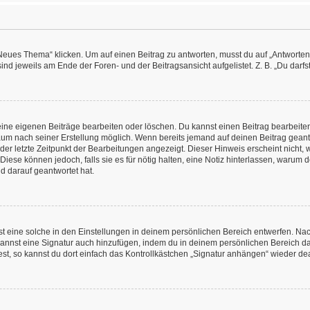
es Thema“ klicken. Um auf einen Beitrag zu antworten, musst du auf „Antworten“ kl
nd jeweils am Ende der Foren- und der Beitragsansicht aufgelistet. Z. B. „Du darfs
deine eigenen Beiträge bearbeiten oder löschen. Du kannst einen Beitrag bearbeit
itraum nach seiner Erstellung möglich. Wenn bereits jemand auf deinen Beitrag geant
 der letzte Zeitpunkt der Bearbeitungen angezeigt. Dieser Hinweis erscheint nicht
Diese können jedoch, falls sie es für nötig halten, eine Notiz hinterlassen, warum 
d darauf geantwortet hat.
 eine solche in den Einstellungen in deinem persönlichen Bereich entwerfen. Nachd
kannst eine Signatur auch hinzufügen, indem du in deinem persönlichen Bereich d
t, so kannst du dort einfach das Kontrollkästchen „Signatur anhängen“ wieder dea