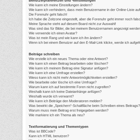
Benutzerpräferenzen und -einstellungen
Wie kann ich meine Einstellungen ändern?
Wie kann ich verhindern, dass mein Benutzername in der Online-Liste au
Die Forenuhr geht falsch!
Ich habe die Zeitzone eingestellt, aber die Forenuhr geht immer noch fals
Meine Sprache steht auf diesem Board nicht zur Auswahl!
Was sind das für Bilder, die bei meinem Benutzernamen angezeigt werde
Wie verwende ich einen Avatar?
Was ist mein Rang und wie kann ich ihn ändern?
Wenn ich bei einem Benutzer auf den E-Mail-Link klicke, werde ich aufge
Beiträge schreiben
Wie erstelle ich ein neues Thema oder eine Antwort?
Wie kann ich einen Beitrag bearbeiten oder löschen?
Wie kann ich meinem Beitrag eine Signatur anfügen?
Wie kann ich eine Umfrage erstellen?
Wieso kann ich nicht mehr Antwortmöglichkeiten erstellen?
Wie bearbeite oder lösche ich eine Umfrage?
Warum kann ich auf bestimmte Foren nicht zugreifen?
Weshalb kann ich keine Dateianhänge anfügen?
Weshalb wurde ich verwarnt?
Wie kann ich Beiträge den Moderatoren melden?
Was bewirkt die „Speichern“-Schaltfläche beim Schreiben eines Beitrags?
Warum muss mein Beitrag erst freigegeben werden?
Wie markiere ich ein Thema als neu?
Textformatierung und Thementypen
Was ist BBCode?
Kann ich HTML benutzen?