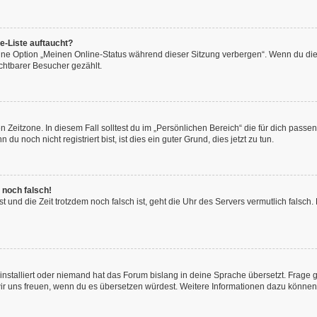
e-Liste auftaucht?
eine Option „Meinen Online-Status während dieser Sitzung verbergen“. Wenn du die
chtbarer Besucher gezählt.
 Zeitzone. In diesem Fall solltest du im „Persönlichen Bereich“ die für dich passend
 noch nicht registriert bist, ist dies ein guter Grund, dies jetzt zu tun.
 noch falsch!
hast und die Zeit trotzdem noch falsch ist, geht die Uhr des Servers vermutlich fals
installiert oder niemand hat das Forum bislang in deine Sprache übersetzt. Frage 
en wir uns freuen, wenn du es übersetzen würdest. Weitere Informationen dazu könne