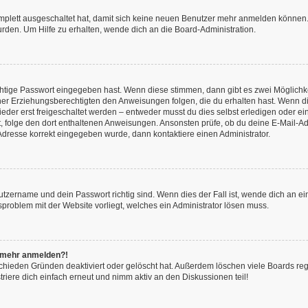
omplett ausgeschaltet hat, damit sich keine neuen Benutzer mehr anmelden können.
rden. Um Hilfe zu erhalten, wende dich an die Board-Administration.
chtige Passwort eingegeben hast. Wenn diese stimmen, dann gibt es zwei Möglich
iner Erziehungsberechtigten den Anweisungen folgen, die du erhalten hast. Wenn dies 
r erst freigeschaltet werden – entweder musst du dies selbst erledigen oder ein Ad
ast, folge den dort enthaltenen Anweisungen. Ansonsten prüfe, ob du deine E-Mail
l-Adresse korrekt eingegeben wurde, dann kontaktiere einen Administrator.
utzername und dein Passwort richtig sind. Wenn dies der Fall ist, wende dich an e
nsproblem mit der Website vorliegt, welches ein Administrator lösen muss.
ht mehr anmelden?!
chieden Gründen deaktiviert oder gelöscht hat. Außerdem löschen viele Boards rege
iere dich einfach erneut und nimm aktiv an den Diskussionen teil!