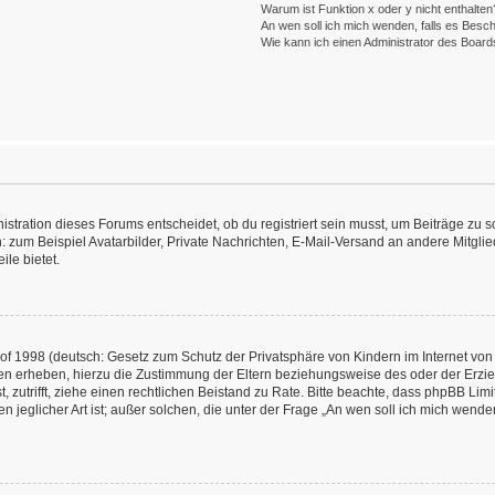
Warum ist Funktion x oder y nicht enthalten
An wen soll ich mich wenden, falls es Besc
Wie kann ich einen Administrator des Board
ration dieses Forums entscheidet, ob du registriert sein musst, um Beiträge zu schre
: zum Beispiel Avatarbilder, Private Nachrichten, E-Mail-Versand an andere Mitglied
ile bietet.
f 1998 (deutsch: Gesetz zum Schutz der Privatsphäre von Kindern im Internet von 
en erheben, hierzu die Zustimmung der Eltern beziehungsweise des oder der Erzieh
st, zutrifft, ziehe einen rechtlichen Beistand zu Rate. Bitte beachte, dass phpBB L
n jeglicher Art ist; außer solchen, die unter der Frage „An wen soll ich mich wend