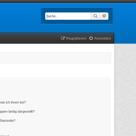
Suche
Erweiterte Such
Registrieren
Anmelden
ete ich ihnen bei?
en farbig dargestellt?
Startseite?