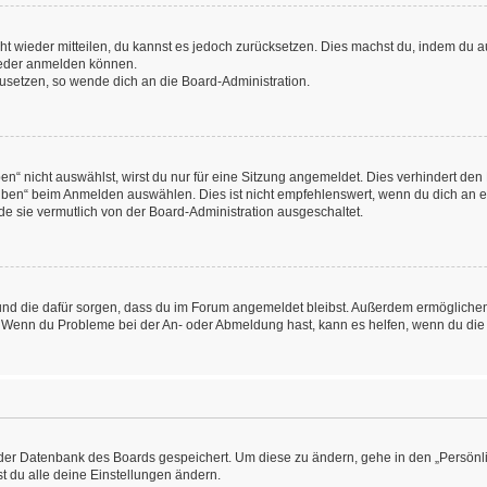
icht wieder mitteilen, du kannst es jedoch zurücksetzen. Dies machst du, indem du
wieder anmelden können.
kzusetzen, so wende dich an die Board-Administration.
“ nicht auswählst, wirst du nur für eine Sitzung angemeldet. Dies verhindert den
ben“ beim Anmelden auswählen. Dies ist nicht empfehlenswert, wenn du dich an ein
de sie vermutlich von der Board-Administration ausgeschaltet.
at und die dafür sorgen, dass du im Forum angemeldet bleibst. Außerdem ermögliche
n. Wenn du Probleme bei der An- oder Abmeldung hast, kann es helfen, wenn du die
n der Datenbank des Boards gespeichert. Um diese zu ändern, gehe in den „Persönli
t du alle deine Einstellungen ändern.