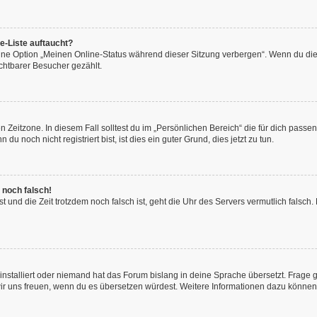
e-Liste auftaucht?
eine Option „Meinen Online-Status während dieser Sitzung verbergen“. Wenn du die
chtbarer Besucher gezählt.
 Zeitzone. In diesem Fall solltest du im „Persönlichen Bereich“ die für dich passend
 noch nicht registriert bist, ist dies ein guter Grund, dies jetzt zu tun.
 noch falsch!
hast und die Zeit trotzdem noch falsch ist, geht die Uhr des Servers vermutlich fals
installiert oder niemand hat das Forum bislang in deine Sprache übersetzt. Frage 
en wir uns freuen, wenn du es übersetzen würdest. Weitere Informationen dazu könne