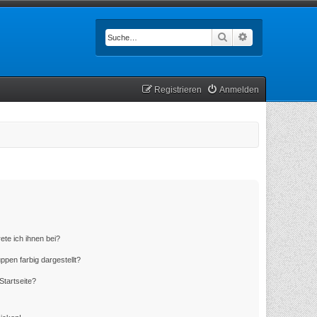
Suche
Erweiterte Such
Registrieren
Anmelden
ete ich ihnen bei?
en farbig dargestellt?
Startseite?