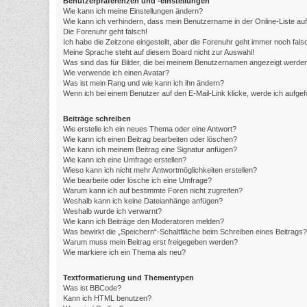
Benutzerpräferenzen und -einstellungen
Wie kann ich meine Einstellungen ändern?
Wie kann ich verhindern, dass mein Benutzername in der Online-Liste au
Die Forenuhr geht falsch!
Ich habe die Zeitzone eingestellt, aber die Forenuhr geht immer noch fals
Meine Sprache steht auf diesem Board nicht zur Auswahl!
Was sind das für Bilder, die bei meinem Benutzernamen angezeigt werde
Wie verwende ich einen Avatar?
Was ist mein Rang und wie kann ich ihn ändern?
Wenn ich bei einem Benutzer auf den E-Mail-Link klicke, werde ich aufge
Beiträge schreiben
Wie erstelle ich ein neues Thema oder eine Antwort?
Wie kann ich einen Beitrag bearbeiten oder löschen?
Wie kann ich meinem Beitrag eine Signatur anfügen?
Wie kann ich eine Umfrage erstellen?
Wieso kann ich nicht mehr Antwortmöglichkeiten erstellen?
Wie bearbeite oder lösche ich eine Umfrage?
Warum kann ich auf bestimmte Foren nicht zugreifen?
Weshalb kann ich keine Dateianhänge anfügen?
Weshalb wurde ich verwarnt?
Wie kann ich Beiträge den Moderatoren melden?
Was bewirkt die „Speichern“-Schaltfläche beim Schreiben eines Beitrags?
Warum muss mein Beitrag erst freigegeben werden?
Wie markiere ich ein Thema als neu?
Textformatierung und Thementypen
Was ist BBCode?
Kann ich HTML benutzen?