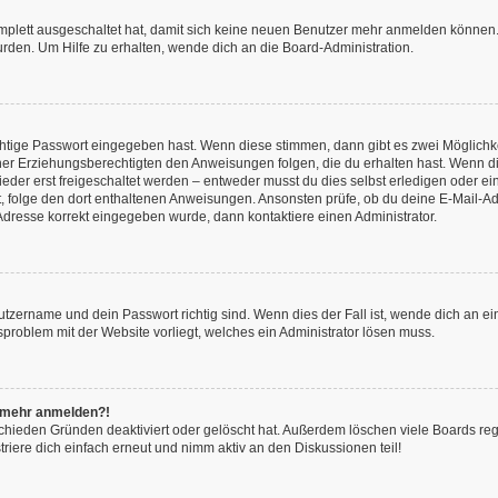
omplett ausgeschaltet hat, damit sich keine neuen Benutzer mehr anmelden können.
rden. Um Hilfe zu erhalten, wende dich an die Board-Administration.
chtige Passwort eingegeben hast. Wenn diese stimmen, dann gibt es zwei Möglich
iner Erziehungsberechtigten den Anweisungen folgen, die du erhalten hast. Wenn dies 
r erst freigeschaltet werden – entweder musst du dies selbst erledigen oder ein Ad
ast, folge den dort enthaltenen Anweisungen. Ansonsten prüfe, ob du deine E-Mail
l-Adresse korrekt eingegeben wurde, dann kontaktiere einen Administrator.
utzername und dein Passwort richtig sind. Wenn dies der Fall ist, wende dich an e
nsproblem mit der Website vorliegt, welches ein Administrator lösen muss.
ht mehr anmelden?!
chieden Gründen deaktiviert oder gelöscht hat. Außerdem löschen viele Boards rege
iere dich einfach erneut und nimm aktiv an den Diskussionen teil!