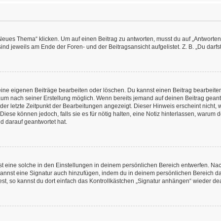
es Thema“ klicken. Um auf einen Beitrag zu antworten, musst du auf „Antworten“ kl
nd jeweils am Ende der Foren- und der Beitragsansicht aufgelistet. Z. B. „Du darfs
deine eigenen Beiträge bearbeiten oder löschen. Du kannst einen Beitrag bearbeit
itraum nach seiner Erstellung möglich. Wenn bereits jemand auf deinen Beitrag geant
 der letzte Zeitpunkt der Bearbeitungen angezeigt. Dieser Hinweis erscheint nicht
Diese können jedoch, falls sie es für nötig halten, eine Notiz hinterlassen, warum 
d darauf geantwortet hat.
 eine solche in den Einstellungen in deinem persönlichen Bereich entwerfen. Nachd
kannst eine Signatur auch hinzufügen, indem du in deinem persönlichen Bereich d
t, so kannst du dort einfach das Kontrollkästchen „Signatur anhängen“ wieder dea