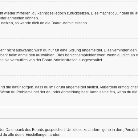
icht wieder mitteilen, du kannst es jedoch zurücksetzen. Dies machst du, indem du
wieder anmelden können.
kzusetzen, so wende dich an die Board-Administration.
“ nicht auswählst, wirst du nur für eine Sitzung angemeldet. Dies verhindert den
ben“ beim Anmelden auswählen. Dies ist nicht empfehlenswert, wenn du dich an ein
de sie vermutlich von der Board-Administration ausgeschaltet.
at und die dafür sorgen, dass du im Forum angemeldet bleibst. Außerdem ermögliche
n. Wenn du Probleme bei der An- oder Abmeldung hast, kann es helfen, wenn du die
n der Datenbank des Boards gespeichert. Um diese zu ändern, gehe in den „Persönli
t du alle deine Einstellungen ändern.