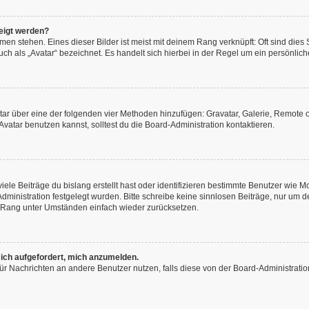
eigt werden?
en stehen. Eines dieser Bilder ist meist mit deinem Rang verknüpft: Oft sind dies
h als „Avatar“ bezeichnet. Es handelt sich hierbei in der Regel um ein persönliche
vatar über eine der folgenden vier Methoden hinzufügen: Gravatar, Galerie, Remot
atar benutzen kannst, solltest du die Board-Administration kontaktieren.
ele Beiträge du bislang erstellt hast oder identifizieren bestimmte Benutzer wie
-Administration festgelegt wurden. Bitte schreibe keine sinnlosen Beiträge, nur u
n Rang unter Umständen einfach wieder zurücksetzen.
 ich aufgefordert, mich anzumelden.
n für Nachrichten an andere Benutzer nutzen, falls diese von der Board-Administra