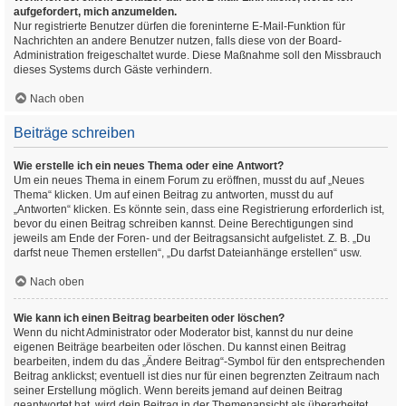
aufgefordert, mich anzumelden.
Nur registrierte Benutzer dürfen die foreninterne E-Mail-Funktion für
Nachrichten an andere Benutzer nutzen, falls diese von der Board-
Administration freigeschaltet wurde. Diese Maßnahme soll den Missbrauch
dieses Systems durch Gäste verhindern.
Nach oben
Beiträge schreiben
Wie erstelle ich ein neues Thema oder eine Antwort?
Um ein neues Thema in einem Forum zu eröffnen, musst du auf „Neues
Thema“ klicken. Um auf einen Beitrag zu antworten, musst du auf
„Antworten“ klicken. Es könnte sein, dass eine Registrierung erforderlich ist,
bevor du einen Beitrag schreiben kannst. Deine Berechtigungen sind
jeweils am Ende der Foren- und der Beitragsansicht aufgelistet. Z. B. „Du
darfst neue Themen erstellen“, „Du darfst Dateianhänge erstellen“ usw.
Nach oben
Wie kann ich einen Beitrag bearbeiten oder löschen?
Wenn du nicht Administrator oder Moderator bist, kannst du nur deine
eigenen Beiträge bearbeiten oder löschen. Du kannst einen Beitrag
bearbeiten, indem du das „Ändere Beitrag“-Symbol für den entsprechenden
Beitrag anklickst; eventuell ist dies nur für einen begrenzten Zeitraum nach
seiner Erstellung möglich. Wenn bereits jemand auf deinen Beitrag
geantwortet hat, wird dein Beitrag in der Themenansicht als überarbeitet