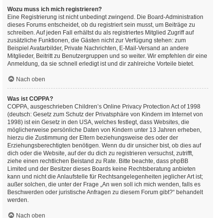
Wozu muss ich mich registrieren?
Eine Registrierung ist nicht unbedingt zwingend. Die Board-Administration
dieses Forums entscheidet, ob du registriert sein musst, um Beiträge zu
schreiben. Auf jeden Fall erhältst du als registriertes Mitglied Zugriff auf
zusätzliche Funktionen, die Gästen nicht zur Verfügung stehen: zum
Beispiel Avatarbilder, Private Nachrichten, E-Mail-Versand an andere
Mitglieder, Beitritt zu Benutzergruppen und so weiter. Wir empfehlen dir eine
Anmeldung, da sie schnell erledigt ist und dir zahlreiche Vorteile bietet.
Nach oben
Was ist COPPA?
COPPA, ausgeschrieben Children’s Online Privacy Protection Act of 1998
(deutsch: Gesetz zum Schutz der Privatsphäre von Kindern im Internet von
1998) ist ein Gesetz in den USA, welches festlegt, dass Websites, die
möglicherweise persönliche Daten von Kindern unter 13 Jahren erheben,
hierzu die Zustimmung der Eltern beziehungsweise des oder der
Erziehungsberechtigten benötigen. Wenn du dir unsicher bist, ob dies auf
dich oder die Website, auf der du dich zu registrieren versuchst, zutrifft,
ziehe einen rechtlichen Beistand zu Rate. Bitte beachte, dass phpBB
Limited und der Besitzer dieses Boards keine Rechtsberatung anbieten
kann und nicht die Anlaufstelle für Rechtsangelegenheiten jeglicher Art ist;
außer solchen, die unter der Frage „An wen soll ich mich wenden, falls es
Beschwerden oder juristische Anfragen zu diesem Forum gibt?“ behandelt
werden.
Nach oben