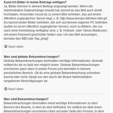
Kann ich Bilder in meine Beiträge einfügen?
Ja, Bilder können in deinem Beitrag angezeigt werden. Wenn die
Administration Dateianhänge erlaubt hat, kannst du das Bild auch direkt
hochladen. Ansonsten musst du zu einem Bild verlinken, das auf einem
öffentlich zugänglichen Server liegt, z. B. http://www.domain.tld/mein-bild.gif.
Du kannst weder Bilder verlinken, die sich auf deinem eigenen PC befinden
(außer es ist ein öffentlich zugänglicher Server), noch zu Bildern, die nur
nach einer Anmeldung verfügbar sind, z. B. Hotmail- oder Yahoo-Mailboxen,
mit einem Passwort geschützte Seiten usw. Um das Bild anzuzeigen,
benutze den BBCode-Tag „[img]“.
Nach oben
Was sind globale Bekanntmachungen?
Globale Bekanntmachungen beinhalten wichtige Informationen, deshalb
solltest du sie so bald wie möglich lesen. Globale Bekanntmachungen
erscheinen ganz oben in jedem Forum und ebenfalls in deinem
persönlichen Bereich. Ob du eine globale Bekanntmachung schreiben
kannst oder nicht, hängt von den durch die Board-Administration
vergebenen Berechtigungen ab.
Nach oben
Was sind Bekanntmachungen?
Bekanntmachungen beinhalten meist wichtige Informationen zu dem
Bereich des Boards, in dem du dich befindest. Du solltest sie stets lesen.
Bekanntmachungen erscheinen oben auf jeder Seite des Forums, in dem