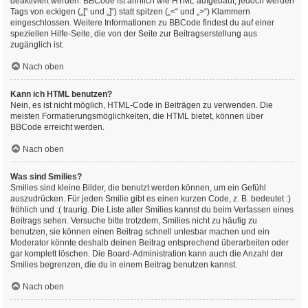
deaktiviert werden. BBCode ist ähnlich wie HTML aufgebaut, jedoch werden
Tags von eckigen („[“ und „]“) statt spitzen („<“ und „>“) Klammern
eingeschlossen. Weitere Informationen zu BBCode findest du auf einer
speziellen Hilfe-Seite, die von der Seite zur Beitragserstellung aus
zugänglich ist.
Nach oben
Kann ich HTML benutzen?
Nein, es ist nicht möglich, HTML-Code in Beiträgen zu verwenden. Die
meisten Formatierungsmöglichkeiten, die HTML bietet, können über
BBCode erreicht werden.
Nach oben
Was sind Smilies?
Smilies sind kleine Bilder, die benutzt werden können, um ein Gefühl
auszudrücken. Für jeden Smilie gibt es einen kurzen Code, z. B. bedeutet :)
fröhlich und :( traurig. Die Liste aller Smilies kannst du beim Verfassen eines
Beitrags sehen. Versuche bitte trotzdem, Smilies nicht zu häufig zu
benutzen, sie können einen Beitrag schnell unlesbar machen und ein
Moderator könnte deshalb deinen Beitrag entsprechend überarbeiten oder
gar komplett löschen. Die Board-Administration kann auch die Anzahl der
Smilies begrenzen, die du in einem Beitrag benutzen kannst.
Nach oben