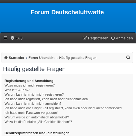
Forum Deutscheluftwaffe
FAQ
Registrieren
Anmelden
S
Startseite
Foren-Übersicht
Häufig gestellte Fragen
u
Häufig gestellte Fragen
c
h
Registrierung und Anmeldung
Wozu muss ich mich registrieren?
e
Was ist COPPA?
Warum kann ich mich nicht registrieren?
Ich habe mich registriert, kann mich aber nicht anmelden!
Warum kann ich mich nicht anmelden?
Ich habe mich vor einiger Zeit registriert, kann mich aber nicht mehr anmelden?!
Ich habe mein Passwort vergessen!
Warum werde ich automatisch abgemeldet?
Wozu ist die Funktion „Alle Cookies löschen“?
Benutzerpräferenzen und -einstellungen