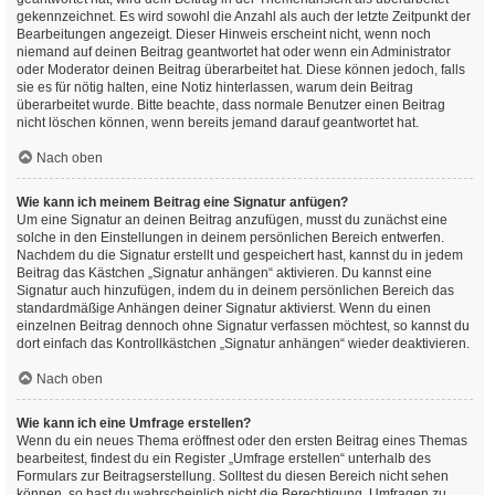
gekennzeichnet. Es wird sowohl die Anzahl als auch der letzte Zeitpunkt der
Bearbeitungen angezeigt. Dieser Hinweis erscheint nicht, wenn noch
niemand auf deinen Beitrag geantwortet hat oder wenn ein Administrator
oder Moderator deinen Beitrag überarbeitet hat. Diese können jedoch, falls
sie es für nötig halten, eine Notiz hinterlassen, warum dein Beitrag
überarbeitet wurde. Bitte beachte, dass normale Benutzer einen Beitrag
nicht löschen können, wenn bereits jemand darauf geantwortet hat.
Nach oben
Wie kann ich meinem Beitrag eine Signatur anfügen?
Um eine Signatur an deinen Beitrag anzufügen, musst du zunächst eine
solche in den Einstellungen in deinem persönlichen Bereich entwerfen.
Nachdem du die Signatur erstellt und gespeichert hast, kannst du in jedem
Beitrag das Kästchen „Signatur anhängen“ aktivieren. Du kannst eine
Signatur auch hinzufügen, indem du in deinem persönlichen Bereich das
standardmäßige Anhängen deiner Signatur aktivierst. Wenn du einen
einzelnen Beitrag dennoch ohne Signatur verfassen möchtest, so kannst du
dort einfach das Kontrollkästchen „Signatur anhängen“ wieder deaktivieren.
Nach oben
Wie kann ich eine Umfrage erstellen?
Wenn du ein neues Thema eröffnest oder den ersten Beitrag eines Themas
bearbeitest, findest du ein Register „Umfrage erstellen“ unterhalb des
Formulars zur Beitragserstellung. Solltest du diesen Bereich nicht sehen
können, so hast du wahrscheinlich nicht die Berechtigung, Umfragen zu