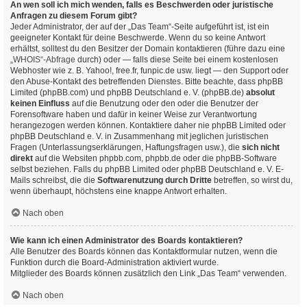
An wen soll ich mich wenden, falls es Beschwerden oder juristische
Anfragen zu diesem Forum gibt?
Jeder Administrator, der auf der „Das Team“-Seite aufgeführt ist, ist ein
geeigneter Kontakt für deine Beschwerde. Wenn du so keine Antwort
erhältst, solltest du den Besitzer der Domain kontaktieren (führe dazu eine
„WHOIS“-Abfrage
durch) oder — falls diese Seite bei einem kostenlosen
Webhoster wie z. B. Yahoo!, free.fr, funpic.de usw. liegt — den Support oder
den Abuse-Kontakt des betreffenden Dienstes. Bitte beachte, dass phpBB
Limited (phpBB.com) und phpBB Deutschland e. V. (phpBB.de)
absolut
keinen Einfluss
auf die Benutzung oder den oder die Benutzer der
Forensoftware haben und dafür in keiner Weise zur Verantwortung
herangezogen werden können. Kontaktiere daher nie phpBB Limited oder
phpBB Deutschland e. V. in Zusammenhang mit jeglichen juristischen
Fragen (Unterlassungserklärungen, Haftungsfragen usw.), die
sich nicht
direkt
auf die Websiten phpbb.com, phpbb.de oder die phpBB-Software
selbst beziehen. Falls du phpBB Limited oder phpBB Deutschland e. V. E-
Mails schreibst, die die
Softwarenutzung durch Dritte
betreffen, so wirst du,
wenn überhaupt, höchstens eine knappe Antwort erhalten.
Nach oben
Wie kann ich einen Administrator des Boards kontaktieren?
Alle Benutzer des Boards können das Kontaktformular nutzen, wenn die
Funktion durch die Board-Administration aktiviert wurde.
Mitglieder des Boards können zusätzlich den Link „Das Team“ verwenden.
Nach oben