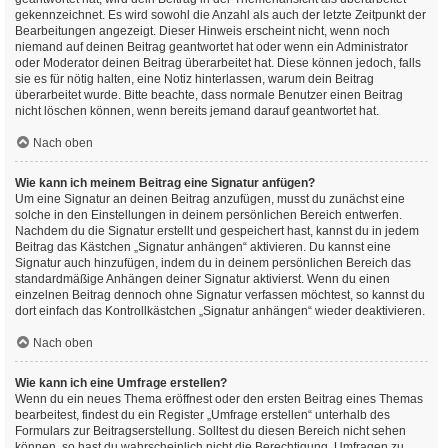
gekennzeichnet. Es wird sowohl die Anzahl als auch der letzte Zeitpunkt der
Bearbeitungen angezeigt. Dieser Hinweis erscheint nicht, wenn noch
niemand auf deinen Beitrag geantwortet hat oder wenn ein Administrator
oder Moderator deinen Beitrag überarbeitet hat. Diese können jedoch, falls
sie es für nötig halten, eine Notiz hinterlassen, warum dein Beitrag
überarbeitet wurde. Bitte beachte, dass normale Benutzer einen Beitrag
nicht löschen können, wenn bereits jemand darauf geantwortet hat.
Nach oben
Wie kann ich meinem Beitrag eine Signatur anfügen?
Um eine Signatur an deinen Beitrag anzufügen, musst du zunächst eine
solche in den Einstellungen in deinem persönlichen Bereich entwerfen.
Nachdem du die Signatur erstellt und gespeichert hast, kannst du in jedem
Beitrag das Kästchen „Signatur anhängen“ aktivieren. Du kannst eine
Signatur auch hinzufügen, indem du in deinem persönlichen Bereich das
standardmäßige Anhängen deiner Signatur aktivierst. Wenn du einen
einzelnen Beitrag dennoch ohne Signatur verfassen möchtest, so kannst du
dort einfach das Kontrollkästchen „Signatur anhängen“ wieder deaktivieren.
Nach oben
Wie kann ich eine Umfrage erstellen?
Wenn du ein neues Thema eröffnest oder den ersten Beitrag eines Themas
bearbeitest, findest du ein Register „Umfrage erstellen“ unterhalb des
Formulars zur Beitragserstellung. Solltest du diesen Bereich nicht sehen
können, so hast du wahrscheinlich nicht die Berechtigung, Umfragen zu