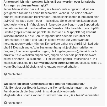
An wen soll ich mich wenden, falls es Beschwerden oder juristische
Anfragen zu diesem Forum gibt?
Jeder Administrator, der auf der „Das Team“-Seite aufgeführt ist, ist ein
geeigneter Kontakt für deine Beschwerde. Wenn du so keine Antwort
erhältst, solltest du den Besitzer der Domain kontaktieren (führe dazu eine
„WHOIS“-Abfrage
durch) oder — falls diese Seite bei einem kostenlosen
Webhoster wie z. B. Yahoo!, free.fr, funpic.de usw. liegt — den Support oder
den Abuse-Kontakt des betreffenden Dienstes. Bitte beachte, dass phpBB
Limited (phpBB.com) und phpBB Deutschland e. V. (phpBB.de)
absolut
keinen Einfluss
auf die Benutzung oder den oder die Benutzer der
Forensoftware haben und dafür in keiner Weise zur Verantwortung
herangezogen werden können. Kontaktiere daher nie phpBB Limited oder
phpBB Deutschland e. V. in Zusammenhang mit jeglichen juristischen
Fragen (Unterlassungserklärungen, Haftungsfragen usw.), die
sich nicht
direkt
auf die Websiten phpbb.com, phpbb.de oder die phpBB-Software
selbst beziehen. Falls du phpBB Limited oder phpBB Deutschland e. V. E-
Mails schreibst, die die
Softwarenutzung durch Dritte
betreffen, so wirst du,
wenn überhaupt, höchstens eine knappe Antwort erhalten.
Nach oben
Wie kann ich einen Administrator des Boards kontaktieren?
Alle Benutzer des Boards können das Kontaktformular nutzen, wenn die
Funktion durch die Board-Administration aktiviert wurde.
Mitglieder des Boards können zusätzlich den Link „Das Team“ verwenden.
Nach oben