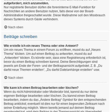
aufgefordert, mich anzumelden.
Nur registrierte Benutzer dürfen die foreninterne E-Mail-Funktion für
Nachrichten an andere Benutzer nutzen, falls diese von der Board-
Administration freigeschaltet wurde. Diese Maßnahme soll den Missbrauch
dieses Systems durch Gäste verhindern.
Nach oben
Beiträge schreiben
Wie erstelle ich ein neues Thema oder eine Antwort?
Um ein neues Thema in einem Forum zu eröffnen, musst du auf „Neues
Thema“ klicken. Um auf einen Beitrag zu antworten, musst du auf
„Antworten“ klicken. Es könnte sein, dass eine Registrierung erforderlich ist,
bevor du einen Beitrag schreiben kannst. Deine Berechtigungen sind
jeweils am Ende der Foren- und der Beitragsansicht aufgelistet. Z. B. „Du
darfst neue Themen erstellen“, „Du darfst Dateianhänge erstellen“ usw.
Nach oben
Wie kann ich einen Beitrag bearbeiten oder löschen?
Wenn du nicht Administrator oder Moderator bist, kannst du nur deine
eigenen Beiträge bearbeiten oder löschen. Du kannst einen Beitrag
bearbeiten, indem du das „Ändere Beitrag“-Symbol für den entsprechenden
Beitrag anklickst; eventuell ist dies nur für einen begrenzten Zeitraum nach
seiner Erstellung möglich. Wenn bereits jemand auf deinen Beitrag
geantwortet hat, wird dein Beitrag in der Themenansicht als überarbeitet