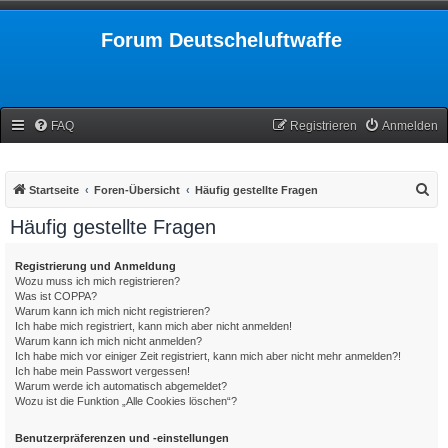
Forum Deutscheluftwaffe
FAQ
Registrieren
Anmelden
S
Startseite
Foren-Übersicht
Häufig gestellte Fragen
u
Häufig gestellte Fragen
c
h
Registrierung und Anmeldung
Wozu muss ich mich registrieren?
e
Was ist COPPA?
Warum kann ich mich nicht registrieren?
Ich habe mich registriert, kann mich aber nicht anmelden!
Warum kann ich mich nicht anmelden?
Ich habe mich vor einiger Zeit registriert, kann mich aber nicht mehr anmelden?!
Ich habe mein Passwort vergessen!
Warum werde ich automatisch abgemeldet?
Wozu ist die Funktion „Alle Cookies löschen“?
Benutzerpräferenzen und -einstellungen