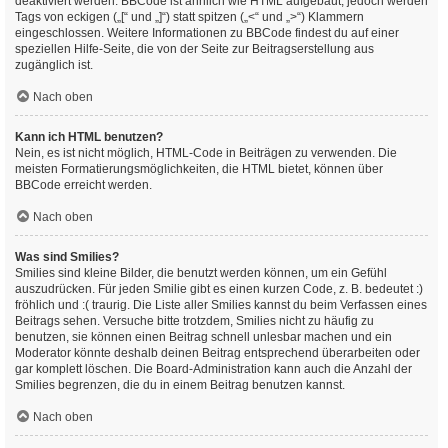
deaktiviert werden. BBCode ist ähnlich wie HTML aufgebaut, jedoch werden
Tags von eckigen („[“ und „]“) statt spitzen („<“ und „>“) Klammern
eingeschlossen. Weitere Informationen zu BBCode findest du auf einer
speziellen Hilfe-Seite, die von der Seite zur Beitragserstellung aus
zugänglich ist.
Nach oben
Kann ich HTML benutzen?
Nein, es ist nicht möglich, HTML-Code in Beiträgen zu verwenden. Die
meisten Formatierungsmöglichkeiten, die HTML bietet, können über
BBCode erreicht werden.
Nach oben
Was sind Smilies?
Smilies sind kleine Bilder, die benutzt werden können, um ein Gefühl
auszudrücken. Für jeden Smilie gibt es einen kurzen Code, z. B. bedeutet :)
fröhlich und :( traurig. Die Liste aller Smilies kannst du beim Verfassen eines
Beitrags sehen. Versuche bitte trotzdem, Smilies nicht zu häufig zu
benutzen, sie können einen Beitrag schnell unlesbar machen und ein
Moderator könnte deshalb deinen Beitrag entsprechend überarbeiten oder
gar komplett löschen. Die Board-Administration kann auch die Anzahl der
Smilies begrenzen, die du in einem Beitrag benutzen kannst.
Nach oben