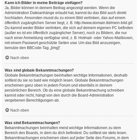
Kann ich Bilder in meine Beiträge einfügen?
Ja, Bilder können in deinem Beitrag angezeigt werden. Wenn die
Administration Dateianhänge erlaubt hat, kannst du das Bild auch direkt
hochladen. Ansonsten musst du zu einem Bild verlinken, das auf einem
öffentlich zugänglichen Server liegt, z. B. http://www.domain.tld/mein-bild.gif.
Du kannst weder Bilder verlinken, die sich auf deinem eigenen PC befinden
(außer es ist ein öffentlich zugänglicher Server), noch zu Bildern, die nur
nach einer Anmeldung verfügbar sind, z. B. Hotmail- oder Yahoo-Mailboxen,
mit einem Passwort geschützte Seiten usw. Um das Bild anzuzeigen,
benutze den BBCode-Tag „[img]“.
Nach oben
Was sind globale Bekanntmachungen?
Globale Bekanntmachungen beinhalten wichtige Informationen, deshalb
solltest du sie so bald wie möglich lesen. Globale Bekanntmachungen
erscheinen ganz oben in jedem Forum und ebenfalls in deinem
persönlichen Bereich. Ob du eine globale Bekanntmachung schreiben
kannst oder nicht, hängt von den durch die Board-Administration
vergebenen Berechtigungen ab.
Nach oben
Was sind Bekanntmachungen?
Bekanntmachungen beinhalten meist wichtige Informationen zu dem
Bereich des Boards, in dem du dich befindest. Du solltest sie stets lesen.
Bekanntmachungen erscheinen oben auf jeder Seite des Forums, in dem