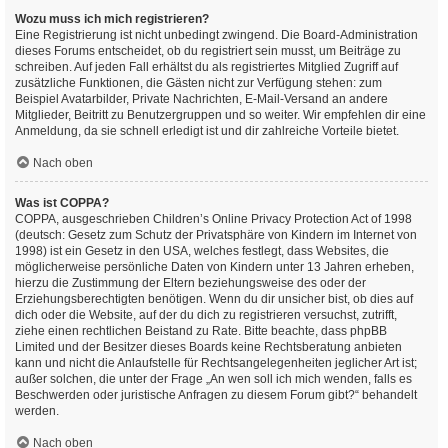
Wozu muss ich mich registrieren?
Eine Registrierung ist nicht unbedingt zwingend. Die Board-Administration
dieses Forums entscheidet, ob du registriert sein musst, um Beiträge zu
schreiben. Auf jeden Fall erhältst du als registriertes Mitglied Zugriff auf
zusätzliche Funktionen, die Gästen nicht zur Verfügung stehen: zum
Beispiel Avatarbilder, Private Nachrichten, E-Mail-Versand an andere
Mitglieder, Beitritt zu Benutzergruppen und so weiter. Wir empfehlen dir eine
Anmeldung, da sie schnell erledigt ist und dir zahlreiche Vorteile bietet.
Nach oben
Was ist COPPA?
COPPA, ausgeschrieben Children’s Online Privacy Protection Act of 1998
(deutsch: Gesetz zum Schutz der Privatsphäre von Kindern im Internet von
1998) ist ein Gesetz in den USA, welches festlegt, dass Websites, die
möglicherweise persönliche Daten von Kindern unter 13 Jahren erheben,
hierzu die Zustimmung der Eltern beziehungsweise des oder der
Erziehungsberechtigten benötigen. Wenn du dir unsicher bist, ob dies auf
dich oder die Website, auf der du dich zu registrieren versuchst, zutrifft,
ziehe einen rechtlichen Beistand zu Rate. Bitte beachte, dass phpBB
Limited und der Besitzer dieses Boards keine Rechtsberatung anbieten
kann und nicht die Anlaufstelle für Rechtsangelegenheiten jeglicher Art ist;
außer solchen, die unter der Frage „An wen soll ich mich wenden, falls es
Beschwerden oder juristische Anfragen zu diesem Forum gibt?“ behandelt
werden.
Nach oben