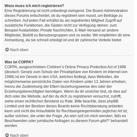
Wozu muss ich mich registrieren?
Eine Registrierung ist nicht unbedingt zwingend. Die Board-Administration
dieses Forums entscheidet, ob du registriert sein musst, um Beiträge zu
schreiben. Auf jeden Fall erhältst du als registriertes Mitglied Zugriff auf
zusätzliche Funktionen, die Gästen nicht zur Verfügung stehen: zum
Beispiel Avatarbilder, Private Nachrichten, E-Mail-Versand an andere
Mitglieder, Beitritt zu Benutzergruppen und so weiter. Wir empfehlen dir eine
Anmeldung, da sie schnell erledigt ist und dir zahlreiche Vorteile bietet.
Nach oben
Was ist COPPA?
COPPA, ausgeschrieben Children’s Online Privacy Protection Act of 1998
(deutsch: Gesetz zum Schutz der Privatsphäre von Kindern im Internet von
1998) ist ein Gesetz in den USA, welches festlegt, dass Websites, die
möglicherweise persönliche Daten von Kindern unter 13 Jahren erheben,
hierzu die Zustimmung der Eltern beziehungsweise des oder der
Erziehungsberechtigten benötigen. Wenn du dir unsicher bist, ob dies auf
dich oder die Website, auf der du dich zu registrieren versuchst, zutrifft,
ziehe einen rechtlichen Beistand zu Rate. Bitte beachte, dass phpBB
Limited und der Besitzer dieses Boards keine Rechtsberatung anbieten
kann und nicht die Anlaufstelle für Rechtsangelegenheiten jeglicher Art ist;
außer solchen, die unter der Frage „An wen soll ich mich wenden, falls es
Beschwerden oder juristische Anfragen zu diesem Forum gibt?“ behandelt
werden.
Nach oben