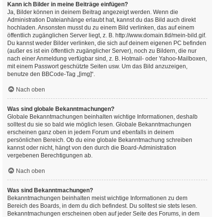
Kann ich Bilder in meine Beiträge einfügen?
Ja, Bilder können in deinem Beitrag angezeigt werden. Wenn die
Administration Dateianhänge erlaubt hat, kannst du das Bild auch direkt
hochladen. Ansonsten musst du zu einem Bild verlinken, das auf einem
öffentlich zugänglichen Server liegt, z. B. http://www.domain.tld/mein-bild.gif.
Du kannst weder Bilder verlinken, die sich auf deinem eigenen PC befinden
(außer es ist ein öffentlich zugänglicher Server), noch zu Bildern, die nur
nach einer Anmeldung verfügbar sind, z. B. Hotmail- oder Yahoo-Mailboxen,
mit einem Passwort geschützte Seiten usw. Um das Bild anzuzeigen,
benutze den BBCode-Tag „[img]“.
Nach oben
Was sind globale Bekanntmachungen?
Globale Bekanntmachungen beinhalten wichtige Informationen, deshalb
solltest du sie so bald wie möglich lesen. Globale Bekanntmachungen
erscheinen ganz oben in jedem Forum und ebenfalls in deinem
persönlichen Bereich. Ob du eine globale Bekanntmachung schreiben
kannst oder nicht, hängt von den durch die Board-Administration
vergebenen Berechtigungen ab.
Nach oben
Was sind Bekanntmachungen?
Bekanntmachungen beinhalten meist wichtige Informationen zu dem
Bereich des Boards, in dem du dich befindest. Du solltest sie stets lesen.
Bekanntmachungen erscheinen oben auf jeder Seite des Forums, in dem