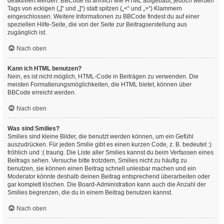
deaktiviert werden. BBCode ist ähnlich wie HTML aufgebaut, jedoch werden
Tags von eckigen („[“ und „]“) statt spitzen („<“ und „>“) Klammern
eingeschlossen. Weitere Informationen zu BBCode findest du auf einer
speziellen Hilfe-Seite, die von der Seite zur Beitragserstellung aus
zugänglich ist.
Nach oben
Kann ich HTML benutzen?
Nein, es ist nicht möglich, HTML-Code in Beiträgen zu verwenden. Die
meisten Formatierungsmöglichkeiten, die HTML bietet, können über
BBCode erreicht werden.
Nach oben
Was sind Smilies?
Smilies sind kleine Bilder, die benutzt werden können, um ein Gefühl
auszudrücken. Für jeden Smilie gibt es einen kurzen Code, z. B. bedeutet :)
fröhlich und :( traurig. Die Liste aller Smilies kannst du beim Verfassen eines
Beitrags sehen. Versuche bitte trotzdem, Smilies nicht zu häufig zu
benutzen, sie können einen Beitrag schnell unlesbar machen und ein
Moderator könnte deshalb deinen Beitrag entsprechend überarbeiten oder
gar komplett löschen. Die Board-Administration kann auch die Anzahl der
Smilies begrenzen, die du in einem Beitrag benutzen kannst.
Nach oben