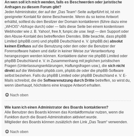
An wen soll ich mich wenden, falls es Beschwerden oder juristische
Anfragen zu diesem Forum gibt?
Jeder Administrator, der auf der „Das Team“-Seite aufgeführt ist, ist ein
geeigneter Kontakt für deine Beschwerde. Wenn du so keine Antwort
erhältst, solltest du den Besitzer der Domain kontaktieren (führe dazu eine
„WHOIS“-Abfrage
durch) oder — falls diese Seite bei einem kostenlosen
Webhoster wie z. B. Yahoo!, free.fr, funpic.de usw. liegt — den Support oder
den Abuse-Kontakt des betreffenden Dienstes. Bitte beachte, dass phpBB
Limited (phpBB.com) und phpBB Deutschland e. V. (phpBB.de)
absolut
keinen Einfluss
auf die Benutzung oder den oder die Benutzer der
Forensoftware haben und dafür in keiner Weise zur Verantwortung
herangezogen werden können. Kontaktiere daher nie phpBB Limited oder
phpBB Deutschland e. V. in Zusammenhang mit jeglichen juristischen
Fragen (Unterlassungserklärungen, Haftungsfragen usw.), die
sich nicht
direkt
auf die Websiten phpbb.com, phpbb.de oder die phpBB-Software
selbst beziehen. Falls du phpBB Limited oder phpBB Deutschland e. V. E-
Mails schreibst, die die
Softwarenutzung durch Dritte
betreffen, so wirst du,
wenn überhaupt, höchstens eine knappe Antwort erhalten.
Nach oben
Wie kann ich einen Administrator des Boards kontaktieren?
Alle Benutzer des Boards können das Kontaktformular nutzen, wenn die
Funktion durch die Board-Administration aktiviert wurde.
Mitglieder des Boards können zusätzlich den Link „Das Team“ verwenden.
Nach oben