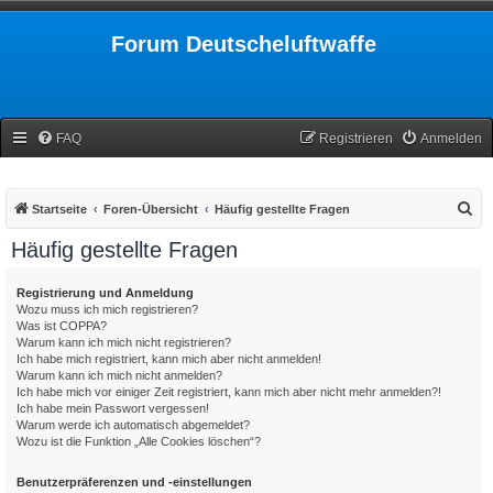
Forum Deutscheluftwaffe
FAQ
Registrieren
Anmelden
S
Startseite
Foren-Übersicht
Häufig gestellte Fragen
u
Häufig gestellte Fragen
c
h
Registrierung und Anmeldung
Wozu muss ich mich registrieren?
e
Was ist COPPA?
Warum kann ich mich nicht registrieren?
Ich habe mich registriert, kann mich aber nicht anmelden!
Warum kann ich mich nicht anmelden?
Ich habe mich vor einiger Zeit registriert, kann mich aber nicht mehr anmelden?!
Ich habe mein Passwort vergessen!
Warum werde ich automatisch abgemeldet?
Wozu ist die Funktion „Alle Cookies löschen“?
Benutzerpräferenzen und -einstellungen