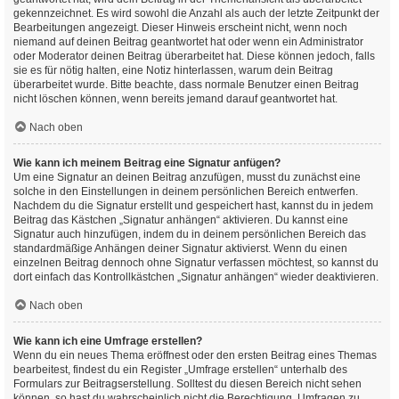
gekennzeichnet. Es wird sowohl die Anzahl als auch der letzte Zeitpunkt der
Bearbeitungen angezeigt. Dieser Hinweis erscheint nicht, wenn noch
niemand auf deinen Beitrag geantwortet hat oder wenn ein Administrator
oder Moderator deinen Beitrag überarbeitet hat. Diese können jedoch, falls
sie es für nötig halten, eine Notiz hinterlassen, warum dein Beitrag
überarbeitet wurde. Bitte beachte, dass normale Benutzer einen Beitrag
nicht löschen können, wenn bereits jemand darauf geantwortet hat.
Nach oben
Wie kann ich meinem Beitrag eine Signatur anfügen?
Um eine Signatur an deinen Beitrag anzufügen, musst du zunächst eine
solche in den Einstellungen in deinem persönlichen Bereich entwerfen.
Nachdem du die Signatur erstellt und gespeichert hast, kannst du in jedem
Beitrag das Kästchen „Signatur anhängen“ aktivieren. Du kannst eine
Signatur auch hinzufügen, indem du in deinem persönlichen Bereich das
standardmäßige Anhängen deiner Signatur aktivierst. Wenn du einen
einzelnen Beitrag dennoch ohne Signatur verfassen möchtest, so kannst du
dort einfach das Kontrollkästchen „Signatur anhängen“ wieder deaktivieren.
Nach oben
Wie kann ich eine Umfrage erstellen?
Wenn du ein neues Thema eröffnest oder den ersten Beitrag eines Themas
bearbeitest, findest du ein Register „Umfrage erstellen“ unterhalb des
Formulars zur Beitragserstellung. Solltest du diesen Bereich nicht sehen
können, so hast du wahrscheinlich nicht die Berechtigung, Umfragen zu