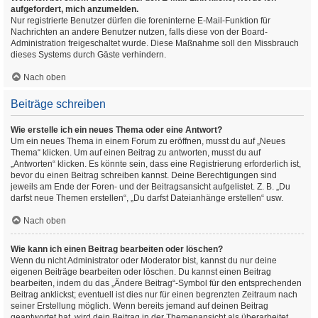
aufgefordert, mich anzumelden.
Nur registrierte Benutzer dürfen die foreninterne E-Mail-Funktion für
Nachrichten an andere Benutzer nutzen, falls diese von der Board-
Administration freigeschaltet wurde. Diese Maßnahme soll den Missbrauch
dieses Systems durch Gäste verhindern.
Nach oben
Beiträge schreiben
Wie erstelle ich ein neues Thema oder eine Antwort?
Um ein neues Thema in einem Forum zu eröffnen, musst du auf „Neues
Thema“ klicken. Um auf einen Beitrag zu antworten, musst du auf
„Antworten“ klicken. Es könnte sein, dass eine Registrierung erforderlich ist,
bevor du einen Beitrag schreiben kannst. Deine Berechtigungen sind
jeweils am Ende der Foren- und der Beitragsansicht aufgelistet. Z. B. „Du
darfst neue Themen erstellen“, „Du darfst Dateianhänge erstellen“ usw.
Nach oben
Wie kann ich einen Beitrag bearbeiten oder löschen?
Wenn du nicht Administrator oder Moderator bist, kannst du nur deine
eigenen Beiträge bearbeiten oder löschen. Du kannst einen Beitrag
bearbeiten, indem du das „Ändere Beitrag“-Symbol für den entsprechenden
Beitrag anklickst; eventuell ist dies nur für einen begrenzten Zeitraum nach
seiner Erstellung möglich. Wenn bereits jemand auf deinen Beitrag
geantwortet hat, wird dein Beitrag in der Themenansicht als überarbeitet