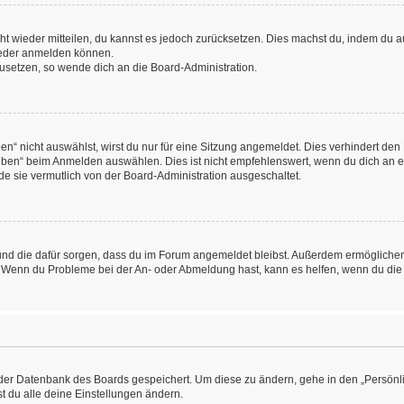
icht wieder mitteilen, du kannst es jedoch zurücksetzen. Dies machst du, indem du
wieder anmelden können.
kzusetzen, so wende dich an die Board-Administration.
“ nicht auswählst, wirst du nur für eine Sitzung angemeldet. Dies verhindert den
ben“ beim Anmelden auswählen. Dies ist nicht empfehlenswert, wenn du dich an ein
de sie vermutlich von der Board-Administration ausgeschaltet.
at und die dafür sorgen, dass du im Forum angemeldet bleibst. Außerdem ermögliche
n. Wenn du Probleme bei der An- oder Abmeldung hast, kann es helfen, wenn du die
n der Datenbank des Boards gespeichert. Um diese zu ändern, gehe in den „Persönli
t du alle deine Einstellungen ändern.