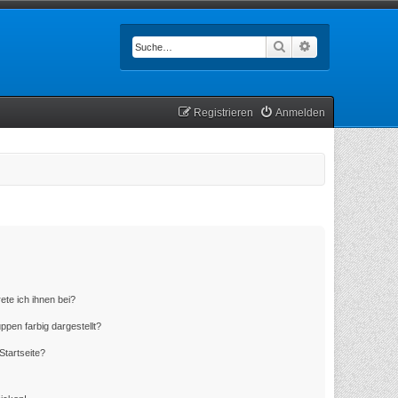
Suche
Erweiterte Such
Registrieren
Anmelden
ete ich ihnen bei?
en farbig dargestellt?
Startseite?