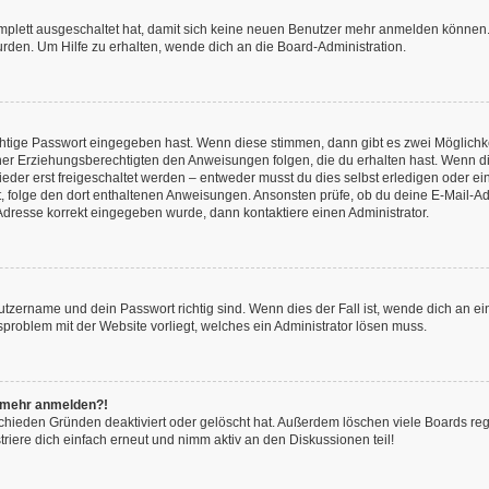
omplett ausgeschaltet hat, damit sich keine neuen Benutzer mehr anmelden können.
rden. Um Hilfe zu erhalten, wende dich an die Board-Administration.
chtige Passwort eingegeben hast. Wenn diese stimmen, dann gibt es zwei Möglich
iner Erziehungsberechtigten den Anweisungen folgen, die du erhalten hast. Wenn dies 
r erst freigeschaltet werden – entweder musst du dies selbst erledigen oder ein Ad
ast, folge den dort enthaltenen Anweisungen. Ansonsten prüfe, ob du deine E-Mail
l-Adresse korrekt eingegeben wurde, dann kontaktiere einen Administrator.
utzername und dein Passwort richtig sind. Wenn dies der Fall ist, wende dich an e
nsproblem mit der Website vorliegt, welches ein Administrator lösen muss.
ht mehr anmelden?!
chieden Gründen deaktiviert oder gelöscht hat. Außerdem löschen viele Boards rege
iere dich einfach erneut und nimm aktiv an den Diskussionen teil!