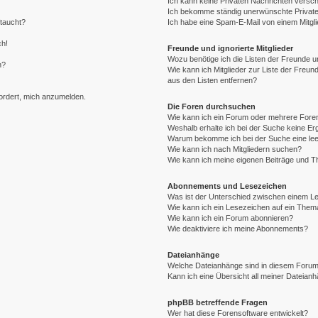
Ich kann keine Privaten Nachrichten versch
Ich bekomme ständig unerwünschte Private
ftaucht?
Ich habe eine Spam-E-Mail von einem Mitgli
ch!
Freunde und ignorierte Mitglieder
Wozu benötige ich die Listen der Freunde un
n?
Wie kann ich Mitglieder zur Liste der Freund
aus den Listen entfernen?
fordert, mich anzumelden.
Die Foren durchsuchen
Wie kann ich ein Forum oder mehrere For
Weshalb erhalte ich bei der Suche keine E
Warum bekomme ich bei der Suche eine lee
Wie kann ich nach Mitgliedern suchen?
Wie kann ich meine eigenen Beiträge und 
Abonnements und Lesezeichen
Was ist der Unterschied zwischen einem 
Wie kann ich ein Lesezeichen auf ein The
Wie kann ich ein Forum abonnieren?
Wie deaktiviere ich meine Abonnements?
Dateianhänge
Welche Dateianhänge sind in diesem Forum
Kann ich eine Übersicht all meiner Dateian
phpBB betreffende Fragen
Wer hat diese Forensoftware entwickelt?