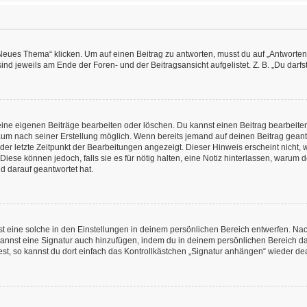
es Thema“ klicken. Um auf einen Beitrag zu antworten, musst du auf „Antworten“ kl
nd jeweils am Ende der Foren- und der Beitragsansicht aufgelistet. Z. B. „Du darfs
deine eigenen Beiträge bearbeiten oder löschen. Du kannst einen Beitrag bearbeit
itraum nach seiner Erstellung möglich. Wenn bereits jemand auf deinen Beitrag geant
 der letzte Zeitpunkt der Bearbeitungen angezeigt. Dieser Hinweis erscheint nicht
Diese können jedoch, falls sie es für nötig halten, eine Notiz hinterlassen, warum 
d darauf geantwortet hat.
 eine solche in den Einstellungen in deinem persönlichen Bereich entwerfen. Nachd
kannst eine Signatur auch hinzufügen, indem du in deinem persönlichen Bereich d
t, so kannst du dort einfach das Kontrollkästchen „Signatur anhängen“ wieder dea