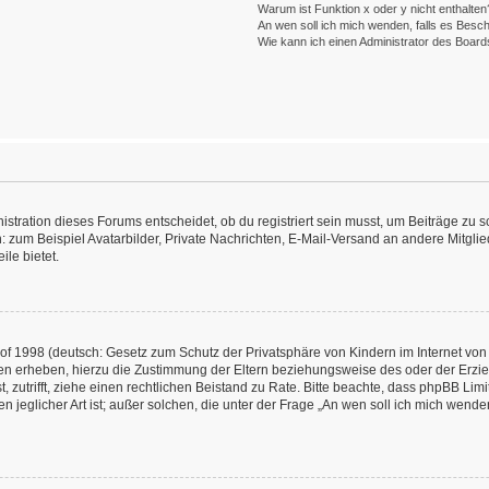
Warum ist Funktion x oder y nicht enthalten
An wen soll ich mich wenden, falls es Besc
Wie kann ich einen Administrator des Board
ration dieses Forums entscheidet, ob du registriert sein musst, um Beiträge zu schre
: zum Beispiel Avatarbilder, Private Nachrichten, E-Mail-Versand an andere Mitglied
ile bietet.
f 1998 (deutsch: Gesetz zum Schutz der Privatsphäre von Kindern im Internet von 
en erheben, hierzu die Zustimmung der Eltern beziehungsweise des oder der Erzieh
st, zutrifft, ziehe einen rechtlichen Beistand zu Rate. Bitte beachte, dass phpBB L
n jeglicher Art ist; außer solchen, die unter der Frage „An wen soll ich mich wend