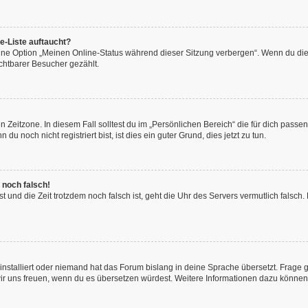
e-Liste auftaucht?
eine Option „Meinen Online-Status während dieser Sitzung verbergen“. Wenn du die
chtbarer Besucher gezählt.
 Zeitzone. In diesem Fall solltest du im „Persönlichen Bereich“ die für dich passend
 noch nicht registriert bist, ist dies ein guter Grund, dies jetzt zu tun.
 noch falsch!
hast und die Zeit trotzdem noch falsch ist, geht die Uhr des Servers vermutlich fals
installiert oder niemand hat das Forum bislang in deine Sprache übersetzt. Frage 
en wir uns freuen, wenn du es übersetzen würdest. Weitere Informationen dazu könne