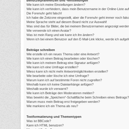
Benutzerpräferenzen und -einstellungen
Wie kann ich meine Einstellungen ändern?
Wie kann ich verhindern, dass mein Benutzername in der Online-Liste au
Die Forenuhr geht falsch!
Ich habe die Zeitzone eingestellt, aber die Forenuhr geht immer noch fals
Meine Sprache steht auf diesem Board nicht zur Auswahl!
Was sind das für Bilder, die bei meinem Benutzernamen angezeigt werde
Wie verwende ich einen Avatar?
Was ist mein Rang und wie kann ich ihn ändern?
Wenn ich bei einem Benutzer auf den E-Mail-Link klicke, werde ich aufge
Beiträge schreiben
Wie erstelle ich ein neues Thema oder eine Antwort?
Wie kann ich einen Beitrag bearbeiten oder löschen?
Wie kann ich meinem Beitrag eine Signatur anfügen?
Wie kann ich eine Umfrage erstellen?
Wieso kann ich nicht mehr Antwortmöglichkeiten erstellen?
Wie bearbeite oder lösche ich eine Umfrage?
Warum kann ich auf bestimmte Foren nicht zugreifen?
Weshalb kann ich keine Dateianhänge anfügen?
Weshalb wurde ich verwarnt?
Wie kann ich Beiträge den Moderatoren melden?
Was bewirkt die „Speichern“-Schaltfläche beim Schreiben eines Beitrags?
Warum muss mein Beitrag erst freigegeben werden?
Wie markiere ich ein Thema als neu?
Textformatierung und Thementypen
Was ist BBCode?
Kann ich HTML benutzen?