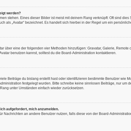
eigt werden?
en stehen. Eines dieser Bilder ist meist mit deinem Rang verknüpft: Oft sind dies
h als „Avatar“ bezeichnet. Es handelt sich hierbei in der Regel um ein persönliche
vatar über eine der folgenden vier Methoden hinzufügen: Gravatar, Galerie, Remot
atar benutzen kannst, solltest du die Board-Administration kontaktieren.
ele Beiträge du bislang erstellt hast oder identifizieren bestimmte Benutzer wie
-Administration festgelegt wurden. Bitte schreibe keine sinnlosen Beiträge, nur u
n Rang unter Umständen einfach wieder zurücksetzen.
 ich aufgefordert, mich anzumelden.
n für Nachrichten an andere Benutzer nutzen, falls diese von der Board-Administra