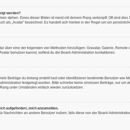
eigt werden?
en stehen. Eines dieser Bilder ist meist mit deinem Rang verknüpft: Oft sind dies
h als „Avatar“ bezeichnet. Es handelt sich hierbei in der Regel um ein persönliche
vatar über eine der folgenden vier Methoden hinzufügen: Gravatar, Galerie, Remot
atar benutzen kannst, solltest du die Board-Administration kontaktieren.
ele Beiträge du bislang erstellt hast oder identifizieren bestimmte Benutzer wie
-Administration festgelegt wurden. Bitte schreibe keine sinnlosen Beiträge, nur u
n Rang unter Umständen einfach wieder zurücksetzen.
 ich aufgefordert, mich anzumelden.
n für Nachrichten an andere Benutzer nutzen, falls diese von der Board-Administra