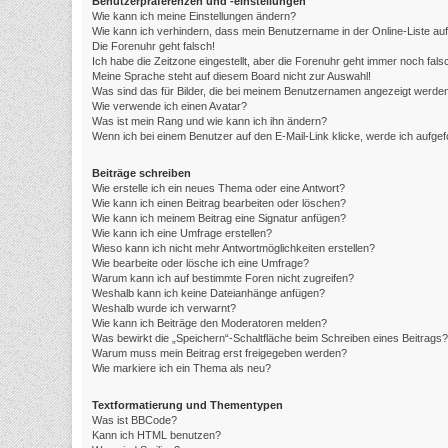
Benutzerpräferenzen und -einstellungen
Wie kann ich meine Einstellungen ändern?
Wie kann ich verhindern, dass mein Benutzername in der Online-Liste au
Die Forenuhr geht falsch!
Ich habe die Zeitzone eingestellt, aber die Forenuhr geht immer noch fals
Meine Sprache steht auf diesem Board nicht zur Auswahl!
Was sind das für Bilder, die bei meinem Benutzernamen angezeigt werde
Wie verwende ich einen Avatar?
Was ist mein Rang und wie kann ich ihn ändern?
Wenn ich bei einem Benutzer auf den E-Mail-Link klicke, werde ich aufge
Beiträge schreiben
Wie erstelle ich ein neues Thema oder eine Antwort?
Wie kann ich einen Beitrag bearbeiten oder löschen?
Wie kann ich meinem Beitrag eine Signatur anfügen?
Wie kann ich eine Umfrage erstellen?
Wieso kann ich nicht mehr Antwortmöglichkeiten erstellen?
Wie bearbeite oder lösche ich eine Umfrage?
Warum kann ich auf bestimmte Foren nicht zugreifen?
Weshalb kann ich keine Dateianhänge anfügen?
Weshalb wurde ich verwarnt?
Wie kann ich Beiträge den Moderatoren melden?
Was bewirkt die „Speichern“-Schaltfläche beim Schreiben eines Beitrags?
Warum muss mein Beitrag erst freigegeben werden?
Wie markiere ich ein Thema als neu?
Textformatierung und Thementypen
Was ist BBCode?
Kann ich HTML benutzen?