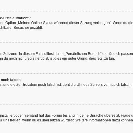
e-Liste auftaucht?
eine Option „Meinen Online-Status während dieser Sitzung verbergen“. Wenn du die
chtbarer Besucher gezählt.
 Zeitzone. In diesem Fall solltest du im „Persönlichen Bereich“ die für dich passend
 noch nicht registriert bist, ist dies ein guter Grund, dies jetzt zu tun.
 noch falsch!
hast und die Zeit trotzdem noch falsch ist, geht die Uhr des Servers vermutlich fals
installiert oder niemand hat das Forum bislang in deine Sprache übersetzt. Frage 
en wir uns freuen, wenn du es übersetzen würdest. Weitere Informationen dazu könne