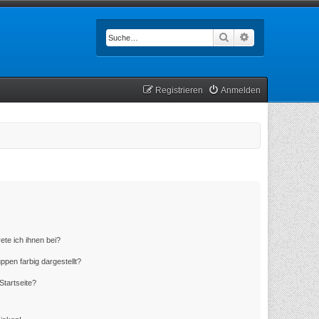
Suche
Erweiterte Such
Registrieren
Anmelden
ete ich ihnen bei?
en farbig dargestellt?
Startseite?