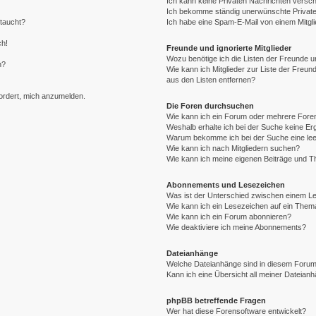
Ich kann keine Privaten Nachrichten versch
Ich bekomme ständig unerwünschte Private
ftaucht?
Ich habe eine Spam-E-Mail von einem Mitgli
ch!
Freunde und ignorierte Mitglieder
Wozu benötige ich die Listen der Freunde un
n?
Wie kann ich Mitglieder zur Liste der Freund
aus den Listen entfernen?
fordert, mich anzumelden.
Die Foren durchsuchen
Wie kann ich ein Forum oder mehrere For
Weshalb erhalte ich bei der Suche keine E
Warum bekomme ich bei der Suche eine lee
Wie kann ich nach Mitgliedern suchen?
Wie kann ich meine eigenen Beiträge und 
Abonnements und Lesezeichen
Was ist der Unterschied zwischen einem 
Wie kann ich ein Lesezeichen auf ein The
Wie kann ich ein Forum abonnieren?
Wie deaktiviere ich meine Abonnements?
Dateianhänge
Welche Dateianhänge sind in diesem Forum
Kann ich eine Übersicht all meiner Dateian
phpBB betreffende Fragen
Wer hat diese Forensoftware entwickelt?