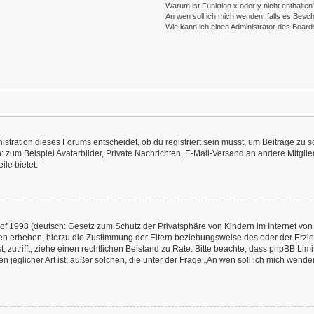
Warum ist Funktion x oder y nicht enthalten
An wen soll ich mich wenden, falls es Besc
Wie kann ich einen Administrator des Board
ration dieses Forums entscheidet, ob du registriert sein musst, um Beiträge zu schre
: zum Beispiel Avatarbilder, Private Nachrichten, E-Mail-Versand an andere Mitglied
ile bietet.
f 1998 (deutsch: Gesetz zum Schutz der Privatsphäre von Kindern im Internet von 
en erheben, hierzu die Zustimmung der Eltern beziehungsweise des oder der Erzieh
st, zutrifft, ziehe einen rechtlichen Beistand zu Rate. Bitte beachte, dass phpBB L
n jeglicher Art ist; außer solchen, die unter der Frage „An wen soll ich mich wend