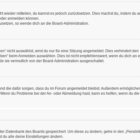
icht wieder mitteilen, du kannst es jedoch zurücksetzen. Dies machst du, indem du
wieder anmelden können.
kzusetzen, so wende dich an die Board-Administration.
“ nicht auswählst, wirst du nur für eine Sitzung angemeldet. Dies verhindert den
ben“ beim Anmelden auswählen. Dies ist nicht empfehlenswert, wenn du dich an ein
de sie vermutlich von der Board-Administration ausgeschaltet.
at und die dafür sorgen, dass du im Forum angemeldet bleibst. Außerdem ermögliche
n. Wenn du Probleme bei der An- oder Abmeldung hast, kann es helfen, wenn du die
n der Datenbank des Boards gespeichert. Um diese zu ändern, gehe in den „Persönli
t du alle deine Einstellungen ändern.