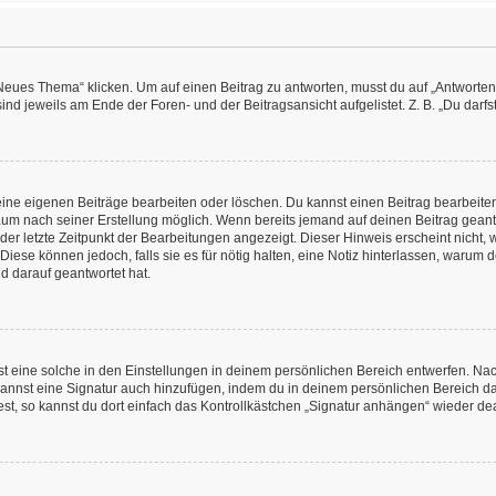
es Thema“ klicken. Um auf einen Beitrag zu antworten, musst du auf „Antworten“ kl
nd jeweils am Ende der Foren- und der Beitragsansicht aufgelistet. Z. B. „Du darfs
deine eigenen Beiträge bearbeiten oder löschen. Du kannst einen Beitrag bearbeit
itraum nach seiner Erstellung möglich. Wenn bereits jemand auf deinen Beitrag geant
 der letzte Zeitpunkt der Bearbeitungen angezeigt. Dieser Hinweis erscheint nicht
Diese können jedoch, falls sie es für nötig halten, eine Notiz hinterlassen, warum 
d darauf geantwortet hat.
 eine solche in den Einstellungen in deinem persönlichen Bereich entwerfen. Nachd
kannst eine Signatur auch hinzufügen, indem du in deinem persönlichen Bereich d
t, so kannst du dort einfach das Kontrollkästchen „Signatur anhängen“ wieder dea