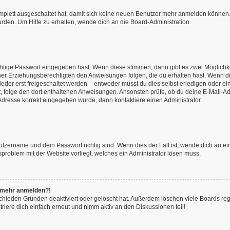
omplett ausgeschaltet hat, damit sich keine neuen Benutzer mehr anmelden können.
rden. Um Hilfe zu erhalten, wende dich an die Board-Administration.
chtige Passwort eingegeben hast. Wenn diese stimmen, dann gibt es zwei Möglich
iner Erziehungsberechtigten den Anweisungen folgen, die du erhalten hast. Wenn dies 
r erst freigeschaltet werden – entweder musst du dies selbst erledigen oder ein Ad
ast, folge den dort enthaltenen Anweisungen. Ansonsten prüfe, ob du deine E-Mail
l-Adresse korrekt eingegeben wurde, dann kontaktiere einen Administrator.
utzername und dein Passwort richtig sind. Wenn dies der Fall ist, wende dich an e
nsproblem mit der Website vorliegt, welches ein Administrator lösen muss.
ht mehr anmelden?!
chieden Gründen deaktiviert oder gelöscht hat. Außerdem löschen viele Boards rege
iere dich einfach erneut und nimm aktiv an den Diskussionen teil!