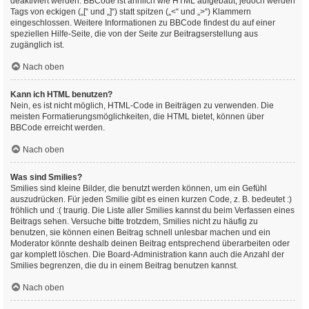
deaktiviert werden. BBCode ist ähnlich wie HTML aufgebaut, jedoch werden
Tags von eckigen („[“ und „]“) statt spitzen („<“ und „>“) Klammern
eingeschlossen. Weitere Informationen zu BBCode findest du auf einer
speziellen Hilfe-Seite, die von der Seite zur Beitragserstellung aus
zugänglich ist.
Nach oben
Kann ich HTML benutzen?
Nein, es ist nicht möglich, HTML-Code in Beiträgen zu verwenden. Die
meisten Formatierungsmöglichkeiten, die HTML bietet, können über
BBCode erreicht werden.
Nach oben
Was sind Smilies?
Smilies sind kleine Bilder, die benutzt werden können, um ein Gefühl
auszudrücken. Für jeden Smilie gibt es einen kurzen Code, z. B. bedeutet :)
fröhlich und :( traurig. Die Liste aller Smilies kannst du beim Verfassen eines
Beitrags sehen. Versuche bitte trotzdem, Smilies nicht zu häufig zu
benutzen, sie können einen Beitrag schnell unlesbar machen und ein
Moderator könnte deshalb deinen Beitrag entsprechend überarbeiten oder
gar komplett löschen. Die Board-Administration kann auch die Anzahl der
Smilies begrenzen, die du in einem Beitrag benutzen kannst.
Nach oben