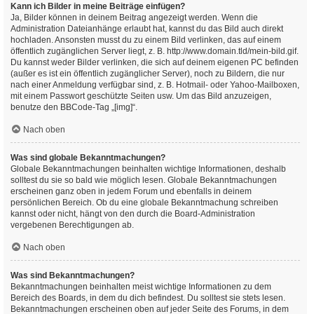
Kann ich Bilder in meine Beiträge einfügen?
Ja, Bilder können in deinem Beitrag angezeigt werden. Wenn die
Administration Dateianhänge erlaubt hat, kannst du das Bild auch direkt
hochladen. Ansonsten musst du zu einem Bild verlinken, das auf einem
öffentlich zugänglichen Server liegt, z. B. http://www.domain.tld/mein-bild.gif.
Du kannst weder Bilder verlinken, die sich auf deinem eigenen PC befinden
(außer es ist ein öffentlich zugänglicher Server), noch zu Bildern, die nur
nach einer Anmeldung verfügbar sind, z. B. Hotmail- oder Yahoo-Mailboxen,
mit einem Passwort geschützte Seiten usw. Um das Bild anzuzeigen,
benutze den BBCode-Tag „[img]“.
Nach oben
Was sind globale Bekanntmachungen?
Globale Bekanntmachungen beinhalten wichtige Informationen, deshalb
solltest du sie so bald wie möglich lesen. Globale Bekanntmachungen
erscheinen ganz oben in jedem Forum und ebenfalls in deinem
persönlichen Bereich. Ob du eine globale Bekanntmachung schreiben
kannst oder nicht, hängt von den durch die Board-Administration
vergebenen Berechtigungen ab.
Nach oben
Was sind Bekanntmachungen?
Bekanntmachungen beinhalten meist wichtige Informationen zu dem
Bereich des Boards, in dem du dich befindest. Du solltest sie stets lesen.
Bekanntmachungen erscheinen oben auf jeder Seite des Forums, in dem