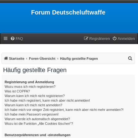
Forum Deutscheluftwaffe
FAQ
Registrieren
Anmelden
S
Startseite
Foren-Übersicht
Häufig gestellte Fragen
u
Häufig gestellte Fragen
c
h
Registrierung und Anmeldung
Wozu muss ich mich registrieren?
e
Was ist COPPA?
Warum kann ich mich nicht registrieren?
Ich habe mich registriert, kann mich aber nicht anmelden!
Warum kann ich mich nicht anmelden?
Ich habe mich vor einiger Zeit registriert, kann mich aber nicht mehr anmelden?!
Ich habe mein Passwort vergessen!
Warum werde ich automatisch abgemeldet?
Wozu ist die Funktion „Alle Cookies löschen“?
Benutzerpräferenzen und -einstellungen