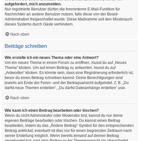
aufgefordert, mich anzumelden.
Nur registrierte Benutzer dürfen die foreninterne E-Mail-Funktion für
Nachrichten an andere Benutzer nutzen, falls diese von der Board-
Administration freigeschaltet wurde. Diese Maßnahme soll den Missbrauch
dieses Systems durch Gäste verhindern.
Nach oben
Beiträge schreiben
Wie erstelle ich ein neues Thema oder eine Antwort?
Um ein neues Thema in einem Forum zu eröffnen, musst du auf „Neues
Thema“ klicken. Um auf einen Beitrag zu antworten, musst du auf
„Antworten“ klicken. Es könnte sein, dass eine Registrierung erforderlich ist,
bevor du einen Beitrag schreiben kannst. Deine Berechtigungen sind
jeweils am Ende der Foren- und der Beitragsansicht aufgelistet. Z. B. „Du
darfst neue Themen erstellen“, „Du darfst Dateianhänge erstellen“ usw.
Nach oben
Wie kann ich einen Beitrag bearbeiten oder löschen?
Wenn du nicht Administrator oder Moderator bist, kannst du nur deine
eigenen Beiträge bearbeiten oder löschen. Du kannst einen Beitrag
bearbeiten, indem du das „Ändere Beitrag“-Symbol für den entsprechenden
Beitrag anklickst; eventuell ist dies nur für einen begrenzten Zeitraum nach
seiner Erstellung möglich. Wenn bereits jemand auf deinen Beitrag
geantwortet hat, wird dein Beitrag in der Themenansicht als überarbeitet