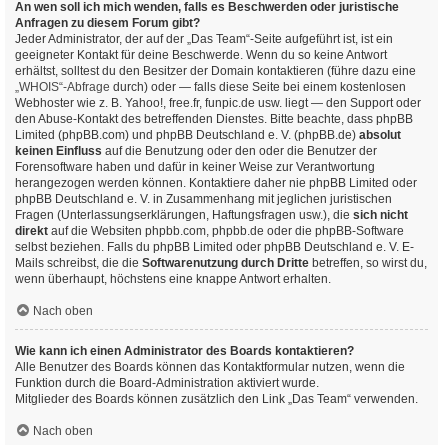
An wen soll ich mich wenden, falls es Beschwerden oder juristische
Anfragen zu diesem Forum gibt?
Jeder Administrator, der auf der „Das Team“-Seite aufgeführt ist, ist ein
geeigneter Kontakt für deine Beschwerde. Wenn du so keine Antwort
erhältst, solltest du den Besitzer der Domain kontaktieren (führe dazu eine
„WHOIS“-Abfrage
durch) oder — falls diese Seite bei einem kostenlosen
Webhoster wie z. B. Yahoo!, free.fr, funpic.de usw. liegt — den Support oder
den Abuse-Kontakt des betreffenden Dienstes. Bitte beachte, dass phpBB
Limited (phpBB.com) und phpBB Deutschland e. V. (phpBB.de)
absolut
keinen Einfluss
auf die Benutzung oder den oder die Benutzer der
Forensoftware haben und dafür in keiner Weise zur Verantwortung
herangezogen werden können. Kontaktiere daher nie phpBB Limited oder
phpBB Deutschland e. V. in Zusammenhang mit jeglichen juristischen
Fragen (Unterlassungserklärungen, Haftungsfragen usw.), die
sich nicht
direkt
auf die Websiten phpbb.com, phpbb.de oder die phpBB-Software
selbst beziehen. Falls du phpBB Limited oder phpBB Deutschland e. V. E-
Mails schreibst, die die
Softwarenutzung durch Dritte
betreffen, so wirst du,
wenn überhaupt, höchstens eine knappe Antwort erhalten.
Nach oben
Wie kann ich einen Administrator des Boards kontaktieren?
Alle Benutzer des Boards können das Kontaktformular nutzen, wenn die
Funktion durch die Board-Administration aktiviert wurde.
Mitglieder des Boards können zusätzlich den Link „Das Team“ verwenden.
Nach oben