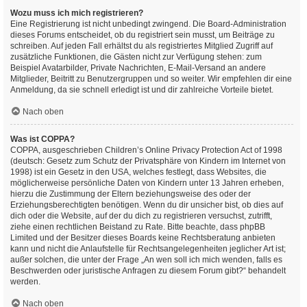
Wozu muss ich mich registrieren?
Eine Registrierung ist nicht unbedingt zwingend. Die Board-Administration
dieses Forums entscheidet, ob du registriert sein musst, um Beiträge zu
schreiben. Auf jeden Fall erhältst du als registriertes Mitglied Zugriff auf
zusätzliche Funktionen, die Gästen nicht zur Verfügung stehen: zum
Beispiel Avatarbilder, Private Nachrichten, E-Mail-Versand an andere
Mitglieder, Beitritt zu Benutzergruppen und so weiter. Wir empfehlen dir eine
Anmeldung, da sie schnell erledigt ist und dir zahlreiche Vorteile bietet.
Nach oben
Was ist COPPA?
COPPA, ausgeschrieben Children’s Online Privacy Protection Act of 1998
(deutsch: Gesetz zum Schutz der Privatsphäre von Kindern im Internet von
1998) ist ein Gesetz in den USA, welches festlegt, dass Websites, die
möglicherweise persönliche Daten von Kindern unter 13 Jahren erheben,
hierzu die Zustimmung der Eltern beziehungsweise des oder der
Erziehungsberechtigten benötigen. Wenn du dir unsicher bist, ob dies auf
dich oder die Website, auf der du dich zu registrieren versuchst, zutrifft,
ziehe einen rechtlichen Beistand zu Rate. Bitte beachte, dass phpBB
Limited und der Besitzer dieses Boards keine Rechtsberatung anbieten
kann und nicht die Anlaufstelle für Rechtsangelegenheiten jeglicher Art ist;
außer solchen, die unter der Frage „An wen soll ich mich wenden, falls es
Beschwerden oder juristische Anfragen zu diesem Forum gibt?“ behandelt
werden.
Nach oben