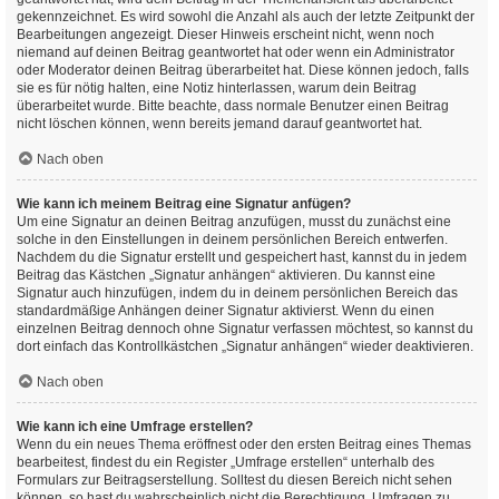
gekennzeichnet. Es wird sowohl die Anzahl als auch der letzte Zeitpunkt der
Bearbeitungen angezeigt. Dieser Hinweis erscheint nicht, wenn noch
niemand auf deinen Beitrag geantwortet hat oder wenn ein Administrator
oder Moderator deinen Beitrag überarbeitet hat. Diese können jedoch, falls
sie es für nötig halten, eine Notiz hinterlassen, warum dein Beitrag
überarbeitet wurde. Bitte beachte, dass normale Benutzer einen Beitrag
nicht löschen können, wenn bereits jemand darauf geantwortet hat.
Nach oben
Wie kann ich meinem Beitrag eine Signatur anfügen?
Um eine Signatur an deinen Beitrag anzufügen, musst du zunächst eine
solche in den Einstellungen in deinem persönlichen Bereich entwerfen.
Nachdem du die Signatur erstellt und gespeichert hast, kannst du in jedem
Beitrag das Kästchen „Signatur anhängen“ aktivieren. Du kannst eine
Signatur auch hinzufügen, indem du in deinem persönlichen Bereich das
standardmäßige Anhängen deiner Signatur aktivierst. Wenn du einen
einzelnen Beitrag dennoch ohne Signatur verfassen möchtest, so kannst du
dort einfach das Kontrollkästchen „Signatur anhängen“ wieder deaktivieren.
Nach oben
Wie kann ich eine Umfrage erstellen?
Wenn du ein neues Thema eröffnest oder den ersten Beitrag eines Themas
bearbeitest, findest du ein Register „Umfrage erstellen“ unterhalb des
Formulars zur Beitragserstellung. Solltest du diesen Bereich nicht sehen
können, so hast du wahrscheinlich nicht die Berechtigung, Umfragen zu