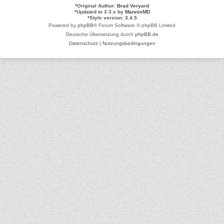
*
Original Author:
Brad Veryard
*
Updated to 3.3.x by
MannixMD
*
Style version: 3.4.5
Powered by
phpBB
® Forum Software © phpBB Limited
Deutsche Übersetzung durch
phpBB.de
Datenschutz
|
Nutzungsbedingungen