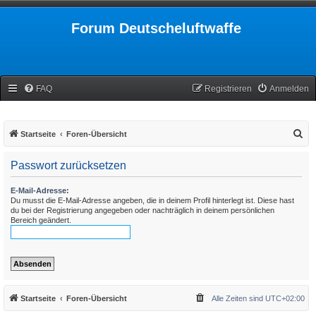
Forum Deutscheluftwaffe
FAQ
Registrieren
Anmelden
S
Startseite
Foren-Übersicht
u
Passwort zurücksetzen
c
h
E-Mail-Adresse:
Du musst die E-Mail-Adresse angeben, die in deinem Profil hinterlegt ist. Diese hast
e
du bei der Registrierung angegeben oder nachträglich in deinem persönlichen
Bereich geändert.
Startseite
Foren-Übersicht
Alle Zeiten sind
UTC+02:00