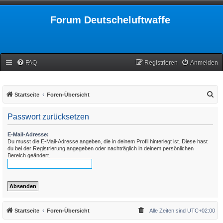
Forum Deutscheluftwaffe
FAQ
Registrieren
Anmelden
S
Startseite
Foren-Übersicht
u
Passwort zurücksetzen
c
h
E-Mail-Adresse:
Du musst die E-Mail-Adresse angeben, die in deinem Profil hinterlegt ist. Diese hast
e
du bei der Registrierung angegeben oder nachträglich in deinem persönlichen
Bereich geändert.
Startseite
Foren-Übersicht
Alle Zeiten sind
UTC+02:00