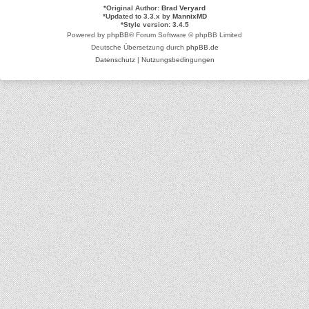
*
Original Author:
Brad Veryard
*
Updated to 3.3.x by
MannixMD
*
Style version: 3.4.5
Powered by
phpBB
® Forum Software © phpBB Limited
Deutsche Übersetzung durch
phpBB.de
Datenschutz
|
Nutzungsbedingungen