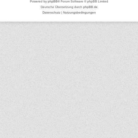
Powered by
phpBB
® Forum Software © phpBB Limited
Deutsche Übersetzung durch
phpBB.de
Datenschutz
|
Nutzungsbedingungen