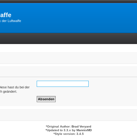
affe
 der Luftwaffe
Diese hast du bei der
ch geändert.
*
Original Author:
Brad Veryard
*
Updated to 3.3.x by
MannixMD
*
Style version: 3.4.5