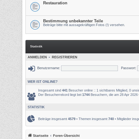
Restauration
Bestimmung unbekannter Teile
Beiträge bitte mit aussagekräftigen Fotos (!) versehen.
Statistik
ANMELDEN
•
REGISTRIEREN
Benutzername:
Passwort:
WER IST ONLINE?
Insgesamt sind
441
Besucher online :: 1 sichtbares Mitglied, 0 uns
Der Besucherrekord liegt bei
1744
Besuchern, die am 28 Apr 2026 03
STATISTIK
Beiträge insgesamt
4579
• Themen insgesamt
740
• Mitglieder in
Startseite
Foren-Übersicht