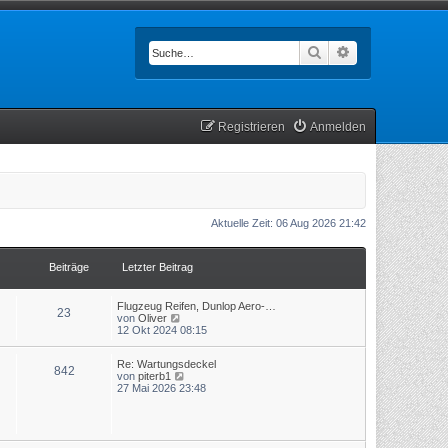
Suche
Erweiterte Such
Registrieren
Anmelden
Aktuelle Zeit: 06 Aug 2026 21:42
Beiträge
Letzter Beitrag
Flugzeug Reifen, Dunlop Aero-…
23
N
von
Oliver
e
12 Okt 2024 08:15
u
e
Re: Wartungsdeckel
s
842
N
von
piterb1
t
e
27 Mai 2026 23:48
e
u
r
e
B
s
e
t
i
e