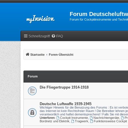
Forum Deutscheluftw
Forum für Cockpitinstrumente und Technik
Schnellzugriff
FAQ
Startseite
Foren-Übersicht
Forum
Die Fliegertruppe 1914-1918
Deutsche Luftwaffe 1939-1945
Wichtiger Hinweis für die Benutzung des Forums : Es ist verbote
das Internet ist kein Rechtsfreier Raum ! Die Betreiber lehnen je
verantwortlich und haftet dementsprechend ! Falls Sie mit diese
Unterforen:
Cockpit Instrumente
,
Nachrichtengeräte
,
Pr
Bordnetz und Elektrik
,
Tragwerk
,
Funktionsweise Cockpit 