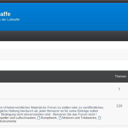
affe
 der Luftwaffe
Themen
7
120
n Urheberrechtliches Material ins Forum zu stellen oder zu veröffentlichen,
gliche Haftung hierdurch ab, jeder Benutzer ist für seine Einträge selber
r Bedingung nicht einverstanden sind - Benutzen Sie das Forum nicht !
opeller und Luftschrauben
,
Rumpfwerk
,
Motoren und Triebwerke
,
Instrumente