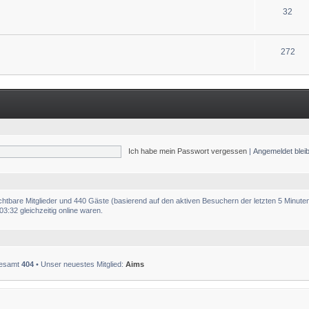
32
272
Ich habe mein Passwort vergessen
|
Angemeldet ble
ichtbare Mitglieder und 440 Gäste (basierend auf den aktiven Besuchern der letzten 5 Minute
:32 gleichzeitig online waren.
sgesamt
404
• Unser neuestes Mitglied:
Aims