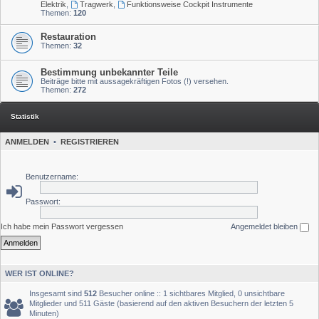
Elektrik
,
Tragwerk
,
Funktionsweise Cockpit Instrumente
Themen:
120
Restauration
Themen:
32
Bestimmung unbekannter Teile
Beiträge bitte mit aussagekräftigen Fotos (!) versehen.
Themen:
272
Statistik
ANMELDEN
•
REGISTRIEREN
Benutzername:
Passwort:
Ich habe mein Passwort vergessen
Angemeldet bleiben
WER IST ONLINE?
Insgesamt sind
512
Besucher online :: 1 sichtbares Mitglied, 0 unsichtbare
Mitglieder und 511 Gäste (basierend auf den aktiven Besuchern der letzten 5
Minuten)