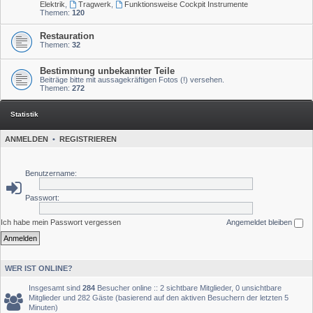
Elektrik
,
Tragwerk
,
Funktionsweise Cockpit Instrumente
Themen:
120
Restauration
Themen:
32
Bestimmung unbekannter Teile
Beiträge bitte mit aussagekräftigen Fotos (!) versehen.
Themen:
272
Statistik
ANMELDEN
•
REGISTRIEREN
Benutzername:
Passwort:
Ich habe mein Passwort vergessen
Angemeldet bleiben
WER IST ONLINE?
Insgesamt sind
284
Besucher online :: 2 sichtbare Mitglieder, 0 unsichtbare
Mitglieder und 282 Gäste (basierend auf den aktiven Besuchern der letzten 5
Minuten)