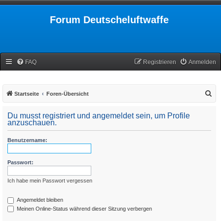
Forum Deutscheluftwaffe
FAQ
Registrieren
Anmelden
S
Startseite
Foren-Übersicht
u
Du musst registriert und angemeldet sein, um Profile
c
anzuschauen.
h
Benutzername:
e
Passwort:
Ich habe mein Passwort vergessen
Angemeldet bleiben
Meinen Online-Status während dieser Sitzung verbergen