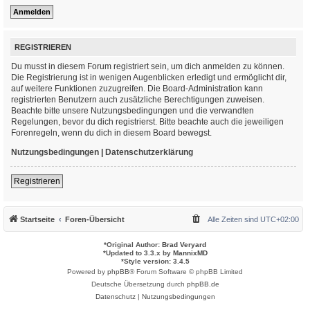
REGISTRIEREN
Du musst in diesem Forum registriert sein, um dich anmelden zu können.
Die Registrierung ist in wenigen Augenblicken erledigt und ermöglicht dir,
auf weitere Funktionen zuzugreifen. Die Board-Administration kann
registrierten Benutzern auch zusätzliche Berechtigungen zuweisen.
Beachte bitte unsere Nutzungsbedingungen und die verwandten
Regelungen, bevor du dich registrierst. Bitte beachte auch die jeweiligen
Forenregeln, wenn du dich in diesem Board bewegst.
Nutzungsbedingungen
|
Datenschutzerklärung
Registrieren
Startseite
Foren-Übersicht
Alle Zeiten sind
UTC+02:00
*
Original Author:
Brad Veryard
*
Updated to 3.3.x by
MannixMD
*
Style version: 3.4.5
Powered by
phpBB
® Forum Software © phpBB Limited
Deutsche Übersetzung durch
phpBB.de
Datenschutz
|
Nutzungsbedingungen