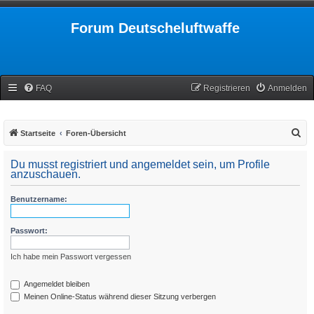
Forum Deutscheluftwaffe
FAQ
Registrieren
Anmelden
S
Startseite
Foren-Übersicht
u
Du musst registriert und angemeldet sein, um Profile
c
anzuschauen.
h
Benutzername:
e
Passwort:
Ich habe mein Passwort vergessen
Angemeldet bleiben
Meinen Online-Status während dieser Sitzung verbergen