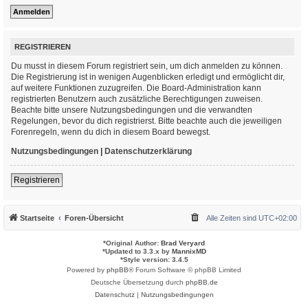
REGISTRIEREN
Du musst in diesem Forum registriert sein, um dich anmelden zu können.
Die Registrierung ist in wenigen Augenblicken erledigt und ermöglicht dir,
auf weitere Funktionen zuzugreifen. Die Board-Administration kann
registrierten Benutzern auch zusätzliche Berechtigungen zuweisen.
Beachte bitte unsere Nutzungsbedingungen und die verwandten
Regelungen, bevor du dich registrierst. Bitte beachte auch die jeweiligen
Forenregeln, wenn du dich in diesem Board bewegst.
Nutzungsbedingungen
|
Datenschutzerklärung
Registrieren
Startseite
Foren-Übersicht
Alle Zeiten sind
UTC+02:00
*
Original Author:
Brad Veryard
*
Updated to 3.3.x by
MannixMD
*
Style version: 3.4.5
Powered by
phpBB
® Forum Software © phpBB Limited
Deutsche Übersetzung durch
phpBB.de
Datenschutz
|
Nutzungsbedingungen