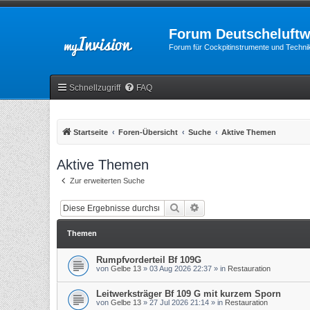
Forum Deutscheluftw
Forum für Cockpitinstrumente und Technik
Schnellzugriff
FAQ
Startseite
Foren-Übersicht
Suche
Aktive Themen
Aktive Themen
Zur erweiterten Suche
Suche
Erweiterte Suche
Themen
Rumpfvorderteil Bf 109G
von
Gelbe 13
»
03 Aug 2026 22:37
» in
Restauration
Leitwerksträger Bf 109 G mit kurzem Sporn
von
Gelbe 13
»
27 Jul 2026 21:14
» in
Restauration