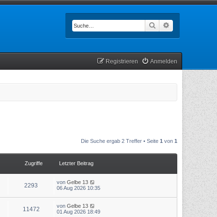
Suche
Erweiterte Such
Registrieren
Anmelden
Die Suche ergab 2 Treffer • Seite
1
von
1
Zugriffe
Letzter Beitrag
von
Gelbe 13
2293
06 Aug 2026 10:35
von
Gelbe 13
11472
01 Aug 2026 18:49