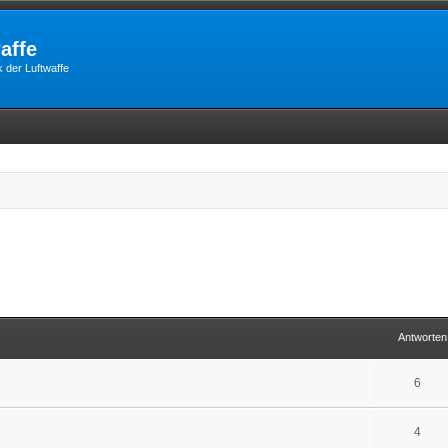
affe
 der Luftwaffe
Antworten
6
4