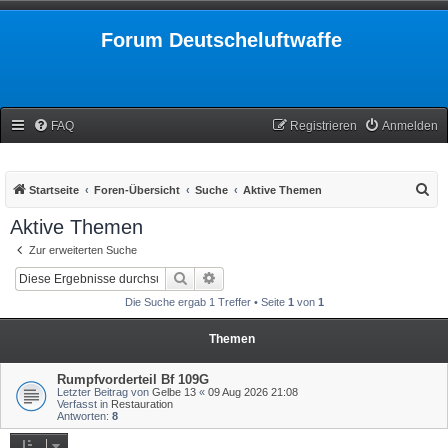
Forum Deutscheluftwaffe
FAQ
Registrieren
Anmelden
S
Startseite
Foren-Übersicht
Suche
Aktive Themen
u
Aktive Themen
c
Zur erweiterten Suche
h
Suche
Erweiterte Suche
e
Die Suche ergab 1 Treffer • Seite
1
von
1
Themen
Rumpfvorderteil Bf 109G
Letzter Beitrag von
Gelbe 13
«
09 Aug 2026 21:08
Verfasst in
Restauration
Antworten:
8