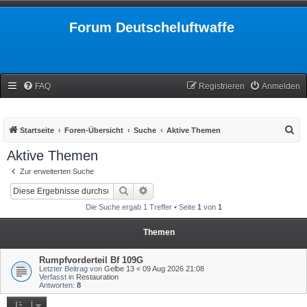
Forum Deutscheluftwaffe
FAQ
Registrieren
Anmelden
S
Startseite
Foren-Übersicht
Suche
Aktive Themen
u
Aktive Themen
c
Zur erweiterten Suche
h
Suche
Erweiterte Suche
e
Die Suche ergab 1 Treffer • Seite
1
von
1
Themen
Rumpfvorderteil Bf 109G
Letzter Beitrag von
Gelbe 13
«
09 Aug 2026 21:08
Verfasst in
Restauration
Antworten:
8