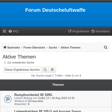
Forum Deutscheluftwaffe
FAQ
Registrieren
Anmelden
S
Startseite
Foren-Übersicht
Suche
Aktive Themen
u
Aktive Themen
c
Zur erweiterten Suche
h
Suche
Erweiterte Suche
e
Die Suche ergab 2 Treffer • Seite
1
von
1
Themen
Rumpfvorderteil Bf 109G
Letzter Beitrag von
Gelbe 13
«
06 Aug 2026 10:35
Verfasst in
Restauration
Antworten:
6
Leitwerksträger Bf 109 G mit kurzem Sporn