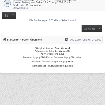
Letzter Beitrag von
Gelbe 13
«
01 Aug 2026 18:49
Verfasst in
Restauration
Antworten:
4
Die Suche ergab 2 Treffer • Seite
1
von
1
Gehe zu
Startseite
Foren-Übersicht
Alle Zeiten sind
UTC+02:00
*
Original Author:
Brad Veryard
*
Updated to 3.3.x by
MannixMD
*
Style version: 3.4.5
Powered by
phpBB
® Forum Software © phpBB Limited
Deutsche Übersetzung durch
phpBB.de
Datenschutz
|
Nutzungsbedingungen