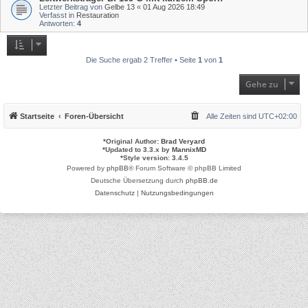
Letzter Beitrag von
Gelbe 13
«
01 Aug 2026 18:49
Verfasst in
Restauration
Antworten:
4
Die Suche ergab 2 Treffer • Seite
1
von
1
Gehe zu
Startseite
Foren-Übersicht
Alle Zeiten sind
UTC+02:00
*
Original Author:
Brad Veryard
*
Updated to 3.3.x by
MannixMD
*
Style version: 3.4.5
Powered by
phpBB
® Forum Software © phpBB Limited
Deutsche Übersetzung durch
phpBB.de
Datenschutz
|
Nutzungsbedingungen