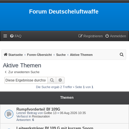
Forum Deutscheluftwaffe
FAQ
Registrieren
Anmelden
S
Startseite
Foren-Übersicht
Suche
Aktive Themen
u
Aktive Themen
c
Zur erweiterten Suche
h
Suche
Erweiterte Suche
e
Die Suche ergab 2 Treffer • Seite
1
von
1
Themen
Rumpfvorderteil Bf 109G
Letzter Beitrag von
Gelbe 13
«
06 Aug 2026 10:35
Verfasst in
Restauration
Antworten:
6
Leitwerksträger Bf 109 G mit kurzem Sporn