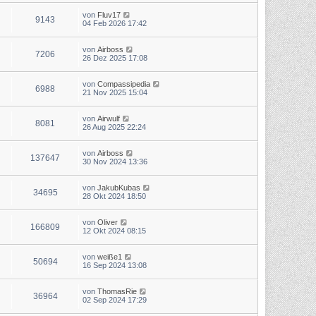
von
Fluv17
9143
04 Feb 2026 17:42
von
Airboss
7206
26 Dez 2025 17:08
von
Compassipedia
6988
21 Nov 2025 15:04
von
Airwulf
8081
26 Aug 2025 22:24
von
Airboss
137647
30 Nov 2024 13:36
von
JakubKubas
34695
28 Okt 2024 18:50
von
Oliver
166809
12 Okt 2024 08:15
von
weiße1
50694
16 Sep 2024 13:08
von
ThomasRie
36964
02 Sep 2024 17:29