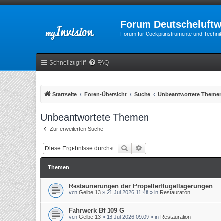
Forum Deutscheluftw
Forum für Cockpitinstrumente und Technik
Schnellzugriff
FAQ
Startseite
Foren-Übersicht
Suche
Unbeantwortete Theme
Unbeantwortete Themen
Zur erweiterten Suche
Suche
Erweiterte Suche
Themen
Restaurierungen der Propellerflügellagerungen
von
Gelbe 13
»
21 Jul 2026 11:48
» in
Restauration
Fahrwerk Bf 109 G
von
Gelbe 13
»
18 Jul 2026 09:09
» in
Restauration