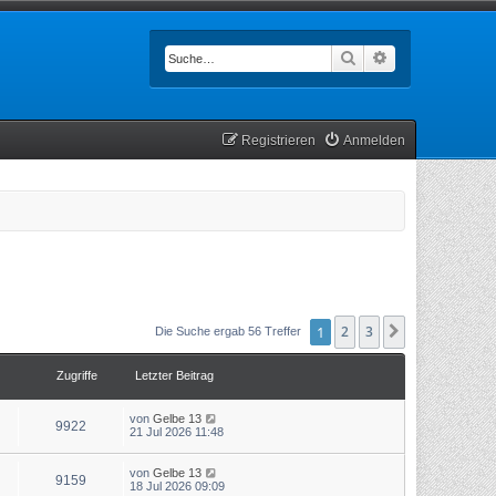
Suche
Erweiterte Such
Registrieren
Anmelden
1
2
3
Nächste
Die Suche ergab 56 Treffer
Zugriffe
Letzter Beitrag
von
Gelbe 13
9922
21 Jul 2026 11:48
von
Gelbe 13
9159
18 Jul 2026 09:09