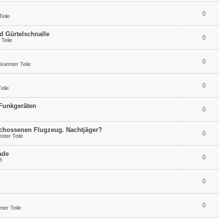
0
eile
d Gürtelschnalle
0
Teile
0
annter Teile
0
eile
 Funkgeräten
0
schossenen Flugzeug. Nachtjäger?
0
ter Teile
ade
0
8
0
0
ter Teile