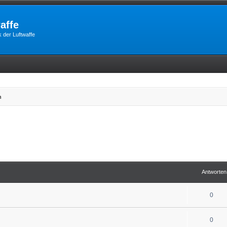
affe
 der Luftwaffe
n
Antworten
0
0