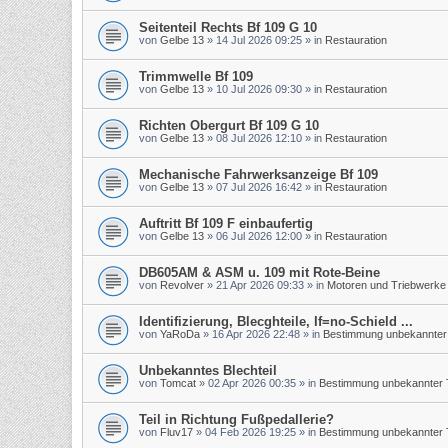
Seitenteil Rechts Bf 109 G 10
von
Gelbe 13
»
14 Jul 2026 09:25
» in
Restauration
Trimmwelle Bf 109
von
Gelbe 13
»
10 Jul 2026 09:30
» in
Restauration
Richten Obergurt Bf 109 G 10
von
Gelbe 13
»
08 Jul 2026 12:10
» in
Restauration
Mechanische Fahrwerksanzeige Bf 109
von
Gelbe 13
»
07 Jul 2026 16:42
» in
Restauration
Auftritt Bf 109 F einbaufertig
von
Gelbe 13
»
06 Jul 2026 12:00
» in
Restauration
DB605AM & ASM u. 109 mit Rote-Beine
von
Revolver
»
21 Apr 2026 09:33
» in
Motoren und Triebwerke
Identifizierung, Blecghteile, If=no-Schield ...
von
YaRoDa
»
16 Apr 2026 22:48
» in
Bestimmung unbekannter 
Unbekanntes Blechteil
von
Tomcat
»
02 Apr 2026 00:35
» in
Bestimmung unbekannter T
Teil in Richtung Fußpedallerie?
von
Fluv17
»
04 Feb 2026 19:25
» in
Bestimmung unbekannter T