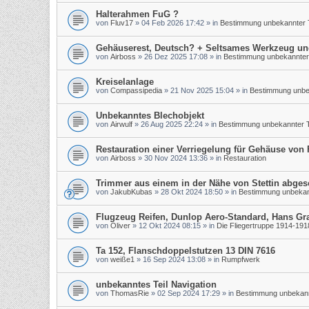
Halterahmen FuG ?
von
Fluv17
»
04 Feb 2026 17:42
» in
Bestimmung unbekannter T
Gehäuserest, Deutsch? + Seltsames Werkzeug un
von
Airboss
»
26 Dez 2025 17:08
» in
Bestimmung unbekannter 
Kreiselanlage
von
Compassipedia
»
21 Nov 2025 15:04
» in
Bestimmung unbek
Unbekanntes Blechobjekt
von
Airwulf
»
26 Aug 2025 22:24
» in
Bestimmung unbekannter T
Restauration einer Verriegelung für Gehäuse von
von
Airboss
»
30 Nov 2024 13:36
» in
Restauration
Trimmer aus einem in der Nähe von Stettin abge
von
JakubKubas
»
28 Okt 2024 18:50
» in
Bestimmung unbekann
Flugzeug Reifen, Dunlop Aero-Standard, Hans Gr
von
Oliver
»
12 Okt 2024 08:15
» in
Die Fliegertruppe 1914-191
Ta 152, Flanschdoppelstutzen 13 DIN 7616
von
weiße1
»
16 Sep 2024 13:08
» in
Rumpfwerk
unbekanntes Teil Navigation
von
ThomasRie
»
02 Sep 2024 17:29
» in
Bestimmung unbekann