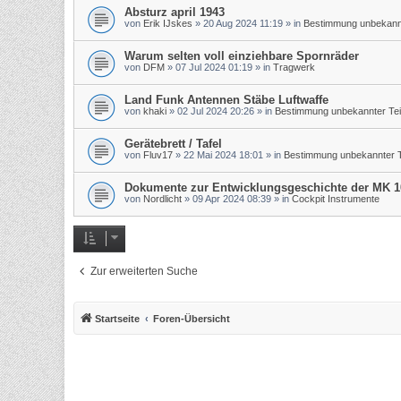
Absturz april 1943
von
Erik IJskes
»
20 Aug 2024 11:19
» in
Bestimmung unbekannt
Warum selten voll einziehbare Spornräder
von
DFM
»
07 Jul 2024 01:19
» in
Tragwerk
Land Funk Antennen Stäbe Luftwaffe
von
khaki
»
02 Jul 2024 20:26
» in
Bestimmung unbekannter Tei
Gerätebrett / Tafel
von
Fluv17
»
22 Mai 2024 18:01
» in
Bestimmung unbekannter T
Dokumente zur Entwicklungsgeschichte der MK 1
von
Nordlicht
»
09 Apr 2024 08:39
» in
Cockpit Instrumente
Zur erweiterten Suche
Startseite
Foren-Übersicht