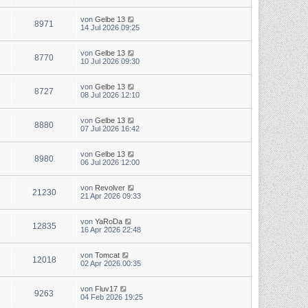
von
Gelbe 13
8971
14 Jul 2026 09:25
von
Gelbe 13
8770
10 Jul 2026 09:30
von
Gelbe 13
8727
08 Jul 2026 12:10
von
Gelbe 13
8880
07 Jul 2026 16:42
von
Gelbe 13
8980
06 Jul 2026 12:00
von
Revolver
21230
21 Apr 2026 09:33
von
YaRoDa
12835
16 Apr 2026 22:48
von
Tomcat
12018
02 Apr 2026 00:35
von
Fluv17
9263
04 Feb 2026 19:25