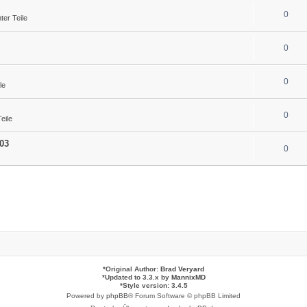
0
er Teile
0
0
le
0
eile
03
0
*
Original Author:
Brad Veryard
*
Updated to 3.3.x by
MannixMD
*
Style version: 3.4.5
Powered by
phpBB
® Forum Software © phpBB Limited