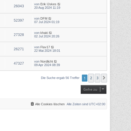
von
Erik IJskes
26043
20 Aug 2024 11:19
von
DFM
52397
07 Jul 2024 01:19
von
khaki
27328
02 Jul 2024 20:26
von
Fluv17
26271
22 Mai 2024 18:01
von
Nordlicht
47327
09 Apr 2024 08:39
1
2
3
Nächste
Die Suche ergab 56 Treffer
Gehe zu
Alle Cookies löschen
Alle Zeiten sind
UTC+02:00