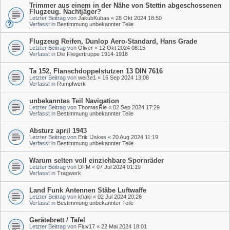
Trimmer aus einem in der Nähe von Stettin abgeschossenen
Flugzeug. Nachtjäger?
Letzter Beitrag von
JakubKubas
«
28 Okt 2024 18:50
Verfasst in
Bestimmung unbekannter Teile
Flugzeug Reifen, Dunlop Aero-Standard, Hans Grade
Letzter Beitrag von
Oliver
«
12 Okt 2024 08:15
Verfasst in
Die Fliegertruppe 1914-1918
Ta 152, Flanschdoppelstutzen 13 DIN 7616
Letzter Beitrag von
weiße1
«
16 Sep 2024 13:08
Verfasst in
Rumpfwerk
unbekanntes Teil Navigation
Letzter Beitrag von
ThomasRie
«
02 Sep 2024 17:29
Verfasst in
Bestimmung unbekannter Teile
Absturz april 1943
Letzter Beitrag von
Erik IJskes
«
20 Aug 2024 11:19
Verfasst in
Bestimmung unbekannter Teile
Warum selten voll einziehbare Spornräder
Letzter Beitrag von
DFM
«
07 Jul 2024 01:19
Verfasst in
Tragwerk
Land Funk Antennen Stäbe Luftwaffe
Letzter Beitrag von
khaki
«
02 Jul 2024 20:26
Verfasst in
Bestimmung unbekannter Teile
Gerätebrett / Tafel
Letzter Beitrag von
Fluv17
«
22 Mai 2024 18:01