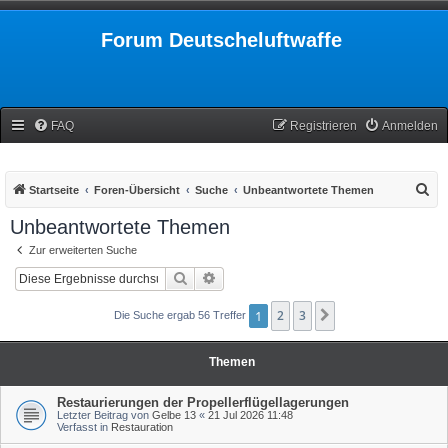
Forum Deutscheluftwaffe
FAQ
Registrieren
Anmelden
S
Startseite
Foren-Übersicht
Suche
Unbeantwortete Themen
u
Unbeantwortete Themen
c
Zur erweiterten Suche
h
Suche
Erweiterte Suche
e
1
2
3
Nächste
Die Suche ergab 56 Treffer
Themen
Restaurierungen der Propellerflügellagerungen
Letzter Beitrag von
Gelbe 13
«
21 Jul 2026 11:48
Verfasst in
Restauration