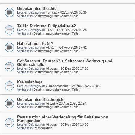
Unbekanntes Blechteil
Letzter Beitrag von
Tomcat
«
02 Apr 2026 00:35
Verfasst in
Bestimmung unbekannter Teile
Teil in Richtung Fußpedallerie?
Letzter Beitrag von
Fluv17
«
04 Feb 2026 19:25
Verfasst in
Bestimmung unbekannter Teile
Halterahmen FuG ?
Letzter Beitrag von
Fluv17
«
04 Feb 2026 17:42
Verfasst in
Bestimmung unbekannter Teile
Gehäuserest, Deutsch? + Seltsames Werkzeug und
Gürtelschnalle
Letzter Beitrag von
Airboss
«
26 Dez 2025 17:08
Verfasst in
Bestimmung unbekannter Teile
Kreiselanlage
Letzter Beitrag von
Compassipedia
«
21 Nov 2025 15:04
Verfasst in
Bestimmung unbekannter Teile
Unbekanntes Blechobjekt
Letzter Beitrag von
Airwulf
«
26 Aug 2025 22:24
Verfasst in
Bestimmung unbekannter Teile
Restauration einer Verriegelung für Gehäuse von
Funkgeräten
Letzter Beitrag von
Airboss
«
30 Nov 2024 13:36
Verfasst in
Restauration