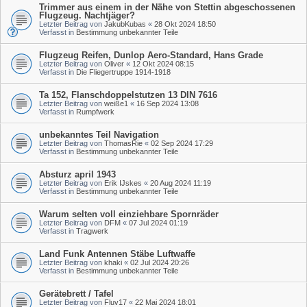
Trimmer aus einem in der Nähe von Stettin abgeschossenen
Flugzeug. Nachtjäger?
Letzter Beitrag von
JakubKubas
«
28 Okt 2024 18:50
Verfasst in
Bestimmung unbekannter Teile
Flugzeug Reifen, Dunlop Aero-Standard, Hans Grade
Letzter Beitrag von
Oliver
«
12 Okt 2024 08:15
Verfasst in
Die Fliegertruppe 1914-1918
Ta 152, Flanschdoppelstutzen 13 DIN 7616
Letzter Beitrag von
weiße1
«
16 Sep 2024 13:08
Verfasst in
Rumpfwerk
unbekanntes Teil Navigation
Letzter Beitrag von
ThomasRie
«
02 Sep 2024 17:29
Verfasst in
Bestimmung unbekannter Teile
Absturz april 1943
Letzter Beitrag von
Erik IJskes
«
20 Aug 2024 11:19
Verfasst in
Bestimmung unbekannter Teile
Warum selten voll einziehbare Spornräder
Letzter Beitrag von
DFM
«
07 Jul 2024 01:19
Verfasst in
Tragwerk
Land Funk Antennen Stäbe Luftwaffe
Letzter Beitrag von
khaki
«
02 Jul 2024 20:26
Verfasst in
Bestimmung unbekannter Teile
Gerätebrett / Tafel
Letzter Beitrag von
Fluv17
«
22 Mai 2024 18:01