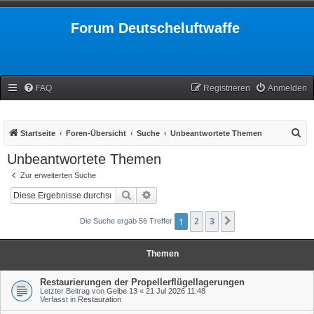
Forum Deutscheluftwaffe
FAQ
Registrieren
Anmelden
S
Startseite
Foren-Übersicht
Suche
Unbeantwortete Themen
u
Unbeantwortete Themen
c
Zur erweiterten Suche
h
Suche
Erweiterte Suche
e
1
2
3
Nächste
Die Suche ergab 56 Treffer
Themen
Restaurierungen der Propellerflügellagerungen
Letzter Beitrag von
Gelbe 13
«
21 Jul 2026 11:48
Verfasst in
Restauration