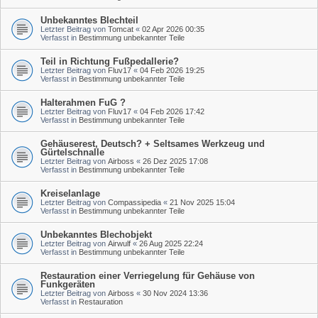
Unbekanntes Blechteil
Letzter Beitrag von
Tomcat
«
02 Apr 2026 00:35
Verfasst in
Bestimmung unbekannter Teile
Teil in Richtung Fußpedallerie?
Letzter Beitrag von
Fluv17
«
04 Feb 2026 19:25
Verfasst in
Bestimmung unbekannter Teile
Halterahmen FuG ?
Letzter Beitrag von
Fluv17
«
04 Feb 2026 17:42
Verfasst in
Bestimmung unbekannter Teile
Gehäuserest, Deutsch? + Seltsames Werkzeug und
Gürtelschnalle
Letzter Beitrag von
Airboss
«
26 Dez 2025 17:08
Verfasst in
Bestimmung unbekannter Teile
Kreiselanlage
Letzter Beitrag von
Compassipedia
«
21 Nov 2025 15:04
Verfasst in
Bestimmung unbekannter Teile
Unbekanntes Blechobjekt
Letzter Beitrag von
Airwulf
«
26 Aug 2025 22:24
Verfasst in
Bestimmung unbekannter Teile
Restauration einer Verriegelung für Gehäuse von
Funkgeräten
Letzter Beitrag von
Airboss
«
30 Nov 2024 13:36
Verfasst in
Restauration